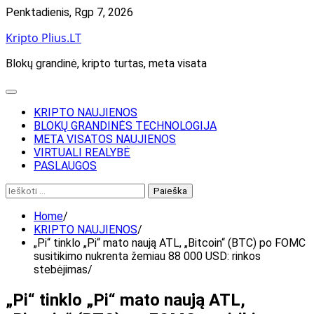
Skip
Penktadienis, Rgp 7, 2026
to
Kripto Plius.LT
content
Blokų grandinė, kripto turtas, meta visata
KRIPTO NAUJIENOS
BLOKŲ GRANDINĖS TECHNOLOGIJA
META VISATOS NAUJIENOS
VIRTUALI REALYBĖ
PASLAUGOS
Ieškoti:
Home
KRIPTO NAUJIENOS
„Pi“ tinklo „Pi“ mato naują ATL, „Bitcoin“ (BTC) po FOMC
susitikimo nukrenta žemiau 88 000 USD: rinkos
stebėjimas
„Pi“ tinklo „Pi“ mato naują ATL,