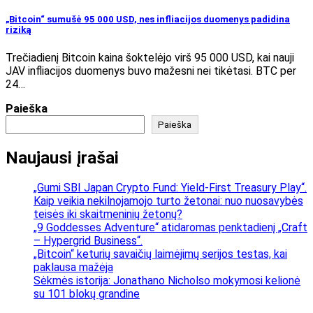
„Bitcoin“ sumušė 95 000 USD, nes infliacijos duomenys padidina
riziką
Trečiadienį Bitcoin kaina šoktelėjo virš 95 000 USD, kai nauji
JAV infliacijos duomenys buvo mažesni nei tikėtasi. BTC per
24…
Paieška
Paieška
Naujausi įrašai
„Gumi SBI Japan Crypto Fund: Yield-First Treasury Play“.
Kaip veikia nekilnojamojo turto žetonai: nuo nuosavybės
teisės iki skaitmeninių žetonų?
„9 Goddesses Adventure“ atidaromas penktadienį „Craft
– Hypergrid Business“.
„Bitcoin“ keturių savaičių laimėjimų serijos testas, kai
paklausa mažėja
Sėkmės istorija: Jonathano Nicholso mokymosi kelionė
su 101 blokų grandine