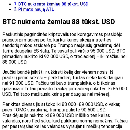
BTC nukrenta žemiau 88 tūkst. USD
PI mato naują ATL
BTC nukrenta žemiau 88 tūkst. USD
Paskutinis pagrindinės kriptovaliutos koregavimas prasidėjo
praėjusį pirmadienį po to, kai kai kurios akcijų ir ateities
sandorių rinkos atsidarė po Trumpo naujausių grasinimų dėl
tarifų daugeliui ES šalių. Tą savaitgalį viršijo 95 000 USD, BTC
pirmadienį nukrito iki 92 000 USD, o trečiadienį – iki mažiau nei
88 000 USD.
Jaučiai bandė įsikišti ir užkirsti kelią dar vienam nosis. Iš
pradžių jiems sekėsi – penktadienį turtas siekė kiek daugiau
nei 91 000 USD. Tačiau tai buvo trumpalaikė, o bitkoinas
galiausiai ir toliau prarado trauką, pirmadienį nukritęs iki 86 000
USD. Tai tapo mažiausia kaina per daugiau nei mėnesį.
Per kitas dienas jis atšoko iki 88 000–89 000 USD, o vakar,
prieš FOMC susitikimą, trumpai palietė 90 500 USD.
Prasidėjus jis nukrito iki 89 000 USD ir išliko ten kelias
valandas, nors Fed sakė, kad palūkanų normų nemažins. Tačiau
per pastarąsias kelias valandas vyraujanti meškų tendencija