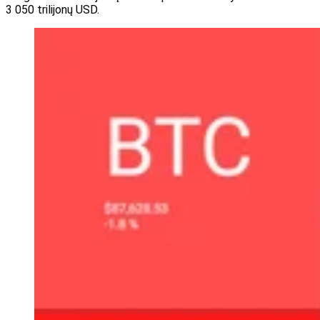
3 050 trilijonų USD.