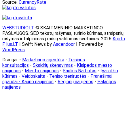
Source:
CurrencyRate
WEBSTUDIO.LT
© SKAITMENINIO MARKETINGO
PASLAUGOS. SEO tekstų rašymas, turinio kūrimas, straipsnių
rašymas ir talpinimas į mūsų valdomas svetaines. 2026
Kripto
Plius.LT
| Swift News by
Ascendoor
| Powered by
WordPress
.
Draugai: -
Marketingo agentūra
-
Teisinės
konsultacijos
-
Skaidrių skenavimas
-
Klaipedos miesto
naujienos
-
Miesto naujienos
-
Saulius Narbutas
-
Įvaizdžio
kūrimas
-
Veidoskaita
-
Teniso treniruotės
- Pranešimai
spaudai -
Kauno naujienos
-
Regionų naujienos
-
Palangos
naujienos