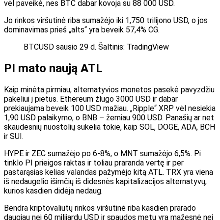
vėl paveikė, nes BTC dabar kovoja su 88 000 USD.
Jo rinkos viršutinė riba sumažėjo iki 1,750 trilijono USD, o jos
dominavimas prieš „alts“ yra beveik 57,4% CG.
BTCUSD sausio 29 d. Šaltinis: TradingView
PI mato naują ATL
Kaip minėta pirmiau, alternatyvios monetos pasekė pavyzdžiu
pakeliui į pietus. Ethereum žlugo 3000 USD ir dabar
prekiaujama beveik 100 USD mažiau. „Ripple“ XRP vėl nesiekia
1,90 USD palaikymo, o BNB – žemiau 900 USD. Panašių ar net
skaudesnių nuostolių sukelia tokie, kaip SOL, DOGE, ADA, BCH
ir SUI.
HYPE ir ZEC sumažėjo po 6-8%, o MNT sumažėjo 6,5%. Pi
tinklo PI prieigos raktas ir toliau praranda vertę ir per
pastarąsias kelias valandas pažymėjo kitą ATL. TRX yra viena
iš nedaugelio išimčių iš didesnės kapitalizacijos alternatyvų,
kurios kasdien didėja nedaug.
Bendra kriptovaliutų rinkos viršutinė riba kasdien prarado
daugiau nei 60 milijardų USD ir spaudos metu yra mažesnė nei