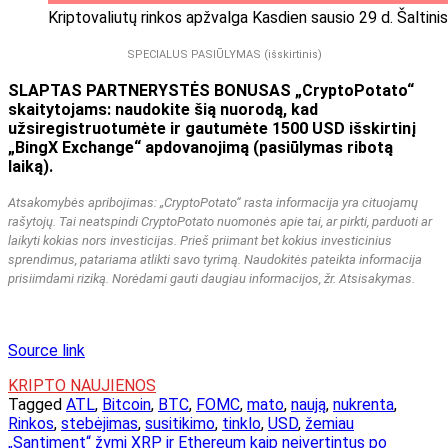
Kriptovaliutų rinkos apžvalga Kasdien sausio 29 d. Šaltini
SPECIALUS PASIŪLYMAS (išskirtinis)
SLAPTAS PARTNERYSTĖS BONUSAS „CryptoPotato“
skaitytojams: naudokite šią nuorodą, kad
užsiregistruotumėte ir gautumėte 1500 USD išskirtinį
„BingX Exchange“ apdovanojimą (pasiūlymas ribotą
laiką).
Atsakomybės apribojimas: „CryptoPotato“ rasta informacija yra cituojamų
rašytojų. Tai neatspindi CryptoPotato nuomonės apie tai, ar pirkti, parduoti ar
laikyti kokias nors investicijas. Prieš priimant bet kokius investicinius
sprendimus, patariama atlikti savo tyrimą. Naudokitės pateikta informacija
prisiimdami riziką. Norėdami gauti daugiau informacijos, žr. Atsisakymas.
Source link
KRIPTO NAUJIENOS
Tagged
ATL
,
Bitcoin
,
BTC
,
FOMC
,
mato
,
naują
,
nukrenta
,
Rinkos
,
stebėjimas
,
susitikimo
,
tinklo
,
USD
,
žemiau
Navigacija
„Santiment“ žymi XRP ir Ethereum kaip neįvertintus po