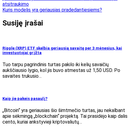
atsitraukimo
tarp
Kuris modelis yra geriausias pradedantiesiems?
įrašų
Susiję įrašai
Ripple (XRP) ETF skelbia geriausią savaitę per 3 mėnesius, kai
investuotojai grįžta
Tuo tarpu pagrindinis turtas pakilo iki kelių savaičių
aukščiausio lygio, kol jis buvo atmestas už 1,50 USD. Po
savaites trukusio…
Kaip jie pakeis pasaulį?
„Bitcoin“ yra geriausias šio šimtmečio turtas, jau nekalbant
apie sėkmingą „blockchain“ projektą. Tai prasidėjo kaip dalis
cento, kuriai ankstyvieji kriptovaliutų…