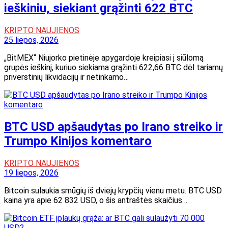
ieškiniu, siekiant grąžinti 622 BTC
KRIPTO NAUJIENOS
25 liepos, 2026
„BitMEX“ Niujorko pietinėje apygardoje kreipiasi į siūlomą
grupės ieškinį, kuriuo siekiama grąžinti 622,66 BTC dėl tariamų
priverstinių likvidacijų ir netinkamo…
BTC USD apšaudytas po Irano streiko ir
Trumpo Kinijos komentaro
KRIPTO NAUJIENOS
19 liepos, 2026
Bitcoin sulaukia smūgių iš dviejų krypčių vienu metu. BTC USD
kaina yra apie 62 832 USD, o šis antraštės skaičius…