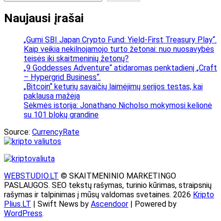
įrašų
Naujausi įrašai
„Gumi SBI Japan Crypto Fund: Yield-First Treasury Play“.
Kaip veikia nekilnojamojo turto žetonai: nuo nuosavybės
teisės iki skaitmeninių žetonų?
„9 Goddesses Adventure“ atidaromas penktadienį „Craft
– Hypergrid Business“.
„Bitcoin“ keturių savaičių laimėjimų serijos testas, kai
paklausa mažėja
Sėkmės istorija: Jonathano Nicholso mokymosi kelionė
su 101 blokų grandine
Source:
CurrencyRate
WEBSTUDIO.LT
© SKAITMENINIO MARKETINGO
PASLAUGOS. SEO tekstų rašymas, turinio kūrimas, straipsnių
rašymas ir talpinimas į mūsų valdomas svetaines. 2026
Kripto
Plius.LT
| Swift News by
Ascendoor
| Powered by
WordPress
.