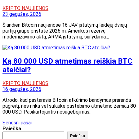
KRIPTO NAUJIENOS
23 gegužės, 2026
Šiandien Bitcoin naujienose 16 JAV įstatymų leidėjų dviejų
partijų grupė pristatė 2026 m. Amerikos rezervų
modernizavimo aktą, ARMA įstatymą, siūlydama…
Ką 80 000 USD atmetimas reiškia BTC
ateičiai?
KRIPTO NAUJIENOS
16 gegužės, 2026
Atrodo, kad pastarasis Bitcoin atkūrimo bandymas praranda
pagreitį, nes rinka vėl sulaukė pastebimo atmetimo žemiau 80
000 USD. Pasikartojantis nesugebėjimas…
Navigacija
Senesni įrašai
Paieška
tarp
Paieška