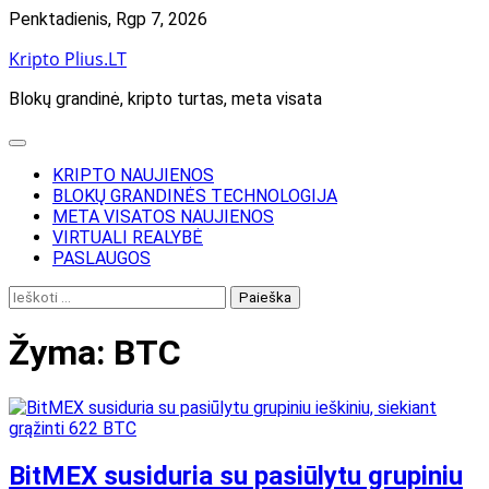
Skip
Penktadienis, Rgp 7, 2026
to
Kripto Plius.LT
content
Blokų grandinė, kripto turtas, meta visata
KRIPTO NAUJIENOS
BLOKŲ GRANDINĖS TECHNOLOGIJA
META VISATOS NAUJIENOS
VIRTUALI REALYBĖ
PASLAUGOS
Ieškoti:
Žyma:
BTC
BitMEX susiduria su pasiūlytu grupiniu