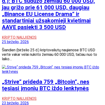
d.): BTC sudužo žemiau 60 000 USD,
jau grįžo prie 61 000 USD, daugiau
„Binance EU License Drama“ ir
standartiniai užsakomieji kvietimai
AAVE pasiekti 3 500 USD
KRIPTO NAUJIENOS
25 birželio, 2026
Šiandien (birželio 25 d.) kriptovaliutų naujienose BTC USD
vertė vakar vėlai nukrito žemiau 60 000 USD, tačiau nuo to
laiko…
„Strive“ prideda 759 „Bitcoin“, nes
tęsiasi įmonių BTC iždo lenktynės
KRIPTO NAUJIENOS
23 birželio, 2026