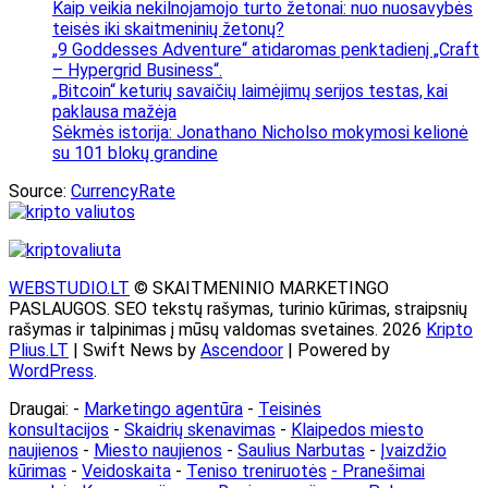
Kaip veikia nekilnojamojo turto žetonai: nuo nuosavybės
teisės iki skaitmeninių žetonų?
„9 Goddesses Adventure“ atidaromas penktadienį „Craft
– Hypergrid Business“.
„Bitcoin“ keturių savaičių laimėjimų serijos testas, kai
paklausa mažėja
Sėkmės istorija: Jonathano Nicholso mokymosi kelionė
su 101 blokų grandine
Source:
CurrencyRate
WEBSTUDIO.LT
© SKAITMENINIO MARKETINGO
PASLAUGOS. SEO tekstų rašymas, turinio kūrimas, straipsnių
rašymas ir talpinimas į mūsų valdomas svetaines. 2026
Kripto
Plius.LT
| Swift News by
Ascendoor
| Powered by
WordPress
.
Draugai: -
Marketingo agentūra
-
Teisinės
konsultacijos
-
Skaidrių skenavimas
-
Klaipedos miesto
naujienos
-
Miesto naujienos
-
Saulius Narbutas
-
Įvaizdžio
kūrimas
-
Veidoskaita
-
Teniso treniruotės
- Pranešimai