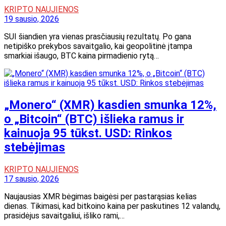
KRIPTO NAUJIENOS
19 sausio, 2026
SUI šiandien yra vienas prasčiausių rezultatų. Po gana
netipiško prekybos savaitgalio, kai geopolitinė įtampa
smarkiai išaugo, BTC kaina pirmadienio rytą…
„Monero“ (XMR) kasdien smunka 12%,
o „Bitcoin“ (BTC) išlieka ramus ir
kainuoja 95 tūkst. USD: Rinkos
stebėjimas
KRIPTO NAUJIENOS
17 sausio, 2026
Naujausias XMR bėgimas baigėsi per pastarąsias kelias
dienas. Tikimasi, kad bitkoino kaina per paskutines 12 valandų,
prasidėjus savaitgaliui, išliko rami,…