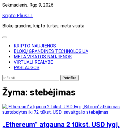
Skip
Sekmadienis, Rgp 9, 2026
to
Kripto Plius.LT
content
Blokų grandinė, kripto turtas, meta visata
KRIPTO NAUJIENOS
BLOKŲ GRANDINĖS TECHNOLOGIJA
META VISATOS NAUJIENOS
VIRTUALI REALYBĖ
PASLAUGOS
Ieškoti:
Žyma:
stebėjimas
„Ethereum“ atgauna 2 tūkst. USD lygį,