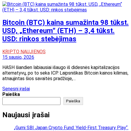
Bitcoin (BTC) kaina sumažinta 98 ​​tūkst.
USD, „Ethereum“ (ETH) – 3,4 tūkst.
USD: rinkos stebėjimas
KRIPTO NAUJIENOS
15 sausio, 2026
HASH šiandien labiausiai išaugo iš didesnės kapitalizacijos
alternatyvų, po to seka ICP. Laipsniškas Bitcoin kainos kilimas,
atnaujintas šios savaitės pradžioje,…
Navigacija
Senesni įrašai
Paieška
tarp
Paieška
įrašų
Naujausi įrašai
„Gumi SBI Japan Crypto Fund: Yield-First Treasury Play“.