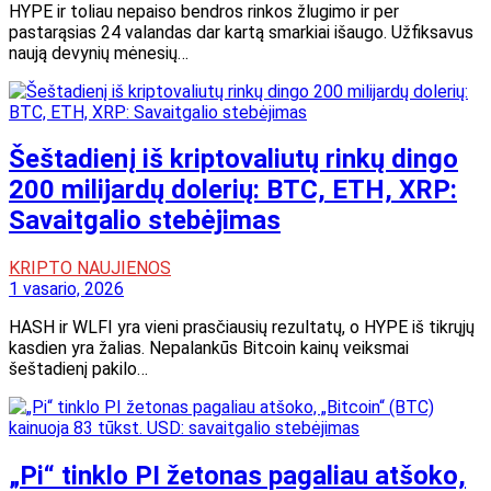
HYPE ir toliau nepaiso bendros rinkos žlugimo ir per
pastarąsias 24 valandas dar kartą smarkiai išaugo. Užfiksavus
naują devynių mėnesių…
Šeštadienį iš kriptovaliutų rinkų dingo
200 milijardų dolerių: BTC, ETH, XRP:
Savaitgalio stebėjimas
KRIPTO NAUJIENOS
1 vasario, 2026
HASH ir WLFI yra vieni prasčiausių rezultatų, o HYPE iš tikrųjų
kasdien yra žalias. Nepalankūs Bitcoin kainų veiksmai
šeštadienį pakilo…
„Pi“ tinklo PI žetonas pagaliau atšoko,