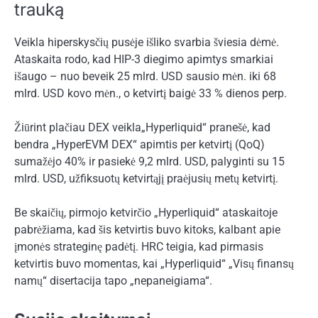
trauką
Veikla hiperskysčių pusėje išliko svarbia šviesia dėmė.
Ataskaita rodo, kad HIP-3 diegimo apimtys smarkiai
išaugo – nuo ​​beveik 25 mlrd. USD sausio mėn. iki 68
mlrd. USD kovo mėn., o ketvirtį baigė 33 % dienos perp.
Žiūrint plačiau
DEX veikla
„Hyperliquid“ pranešė, kad
bendra „HyperEVM DEX“ apimtis per ketvirtį (QoQ)
sumažėjo 40% ir pasiekė 9,2 mlrd. USD, palyginti su 15
mlrd. USD, užfiksuotų ketvirtąjį praėjusių metų ketvirtį.
Be skaičių, pirmojo ketvirčio „Hyperliquid“ ataskaitoje
pabrėžiama, kad šis ketvirtis buvo kitoks, kalbant apie
įmonės strateginę padėtį. HRC teigia, kad pirmasis
ketvirtis buvo momentas, kai „Hyperliquid“ „Visų finansų
namų“ disertacija tapo „nepaneigiama“.