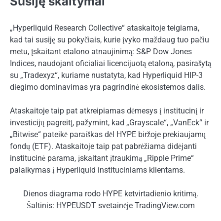
Susiję skaitymai
„Hyperliquid Research Collective“ ataskaitoje teigiama,
kad tai susiję su pokyčiais, kurie įvyko maždaug tuo pačiu
metu, įskaitant etalono atnaujinimą: S&P Dow Jones
Indices, naudojant oficialiai licencijuotą etaloną, pasirašytą
su „Tradexyz“, kuriame nustatyta, kad Hyperliquid HIP-3
diegimo dominavimas yra pagrindinė ekosistemos dalis.
Ataskaitoje taip pat atkreipiamas dėmesys į institucinį ir
investicijų pagreitį, pažymint, kad „Grayscale“, „VanEck“ ir
„Bitwise“ pateikė paraiškas dėl HYPE biržoje prekiaujamų
fondų (ETF). Ataskaitoje taip pat pabrėžiama didėjanti
institucinė parama, įskaitant įtraukimą
„Ripple Prime“
palaikymas
į Hyperliquid instituciniams klientams.
Dienos diagrama rodo HYPE ketvirtadienio kritimą.
Šaltinis: HYPEUSDT svetainėje TradingView.com