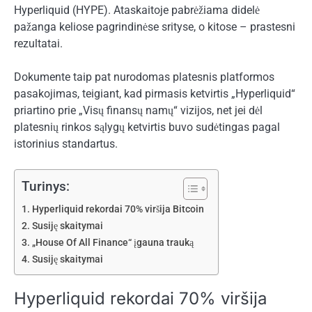
Hyperliquid (HYPE). Ataskaitoje pabrėžiama didelė
pažanga keliose pagrindinėse srityse, o kitose – prastesni
rezultatai.
Dokumente taip pat nurodomas platesnis platformos
pasakojimas, teigiant, kad pirmasis ketvirtis „Hyperliquid“
priartino prie „Visų finansų namų“ vizijos, net jei dėl
platesnių rinkos sąlygų ketvirtis buvo sudėtingas pagal
istorinius standartus.
Turinys:
Hyperliquid rekordai 70% viršija Bitcoin
Susiję skaitymai
„House Of All Finance“ įgauna trauką
Susiję skaitymai
Hyperliquid rekordai 70% viršija