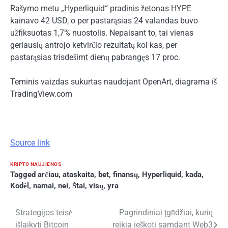
Rašymo metu „Hyperliquid“ pradinis žetonas HYPE
kainavo 42 USD, o per pastarąsias 24 valandas buvo
užfiksuotas 1,7% nuostolis. Nepaisant to, tai vienas
geriausių antrojo ketvirčio rezultatų kol kas, per
pastarąsias trisdešimt dienų pabrangęs 17 proc.
Teminis vaizdas sukurtas naudojant OpenArt, diagrama iš
TradingView.com
Source link
KRIPTO NAUJIENOS
Tagged
arčiau
,
ataskaita
,
bet
,
finansų
,
Hyperliquid
,
kada
,
Kodėl
,
namai
,
nei
,
Štai
,
visų
,
yra
Navigacija
Strategijos teisė
Pagrindiniai įgūdžiai, kurių
išlaikyti Bitcoin
reikia ieškoti samdant Web3