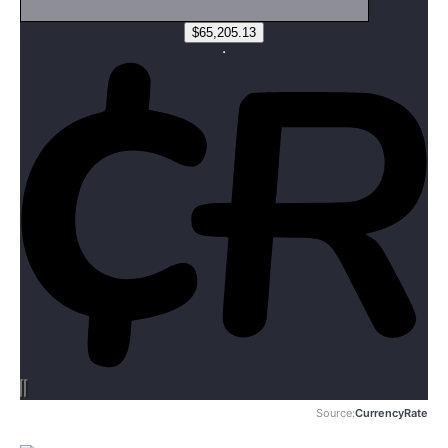
Source:
CurrencyRate