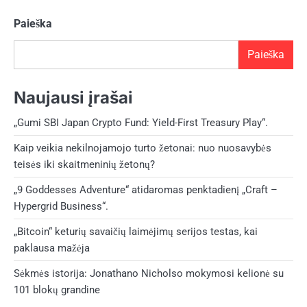
Paieška
Paieška
Naujausi įrašai
„Gumi SBI Japan Crypto Fund: Yield-First Treasury Play“.
Kaip veikia nekilnojamojo turto žetonai: nuo nuosavybės
teisės iki skaitmeninių žetonų?
„9 Goddesses Adventure“ atidaromas penktadienį „Craft –
Hypergrid Business“.
„Bitcoin“ keturių savaičių laimėjimų serijos testas, kai
paklausa mažėja
Sėkmės istorija: Jonathano Nicholso mokymosi kelionė su
101 blokų grandine