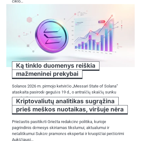
ciklo…
Ką tinklo duomenys reiškia
mažmeninei prekybai
Solanos 2026 m. pirmojo ketvirčio „Messari State of Solana“
ataskaita pasirodė gegužės 19 d., o antraščių skaičių sunku
nepaisyti: per…
Kriptovaliutų analitikas sugrąžina
prieš meškos nuotaikas, viršuje nėra
Priežastis pasitikėti Griežta redakcinė politika, kurioje
pagrindinis dėmesys skiriamas tikslumui, aktualumui ir
nešališkumui Sukūrė pramonės ekspertai ir kruopščiai peržiūrimi
Aukščiausi…