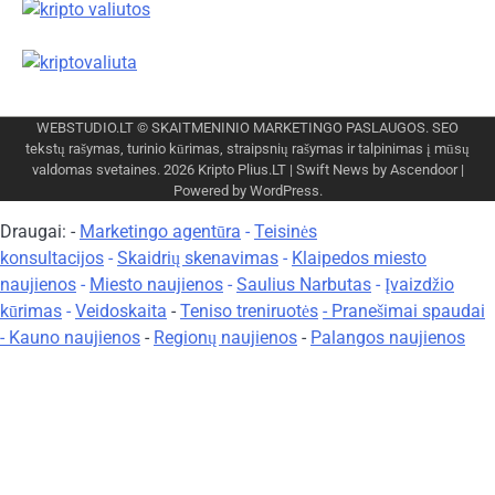
WEBSTUDIO.LT
© SKAITMENINIO MARKETINGO PASLAUGOS. SEO
tekstų rašymas, turinio kūrimas, straipsnių rašymas ir talpinimas į mūsų
valdomas svetaines. 2026
Kripto Plius.LT
| Swift News by
Ascendoor
|
Powered by
WordPress
.
Draugai: -
Marketingo agentūra
-
Teisinės
konsultacijos
-
Skaidrių skenavimas
-
Klaipedos miesto
naujienos
-
Miesto naujienos
-
Saulius Narbutas
-
Įvaizdžio
kūrimas
-
Veidoskaita
-
Teniso treniruotės
- Pranešimai spaudai
-
Kauno naujienos
-
Regionų naujienos
-
Palangos naujienos