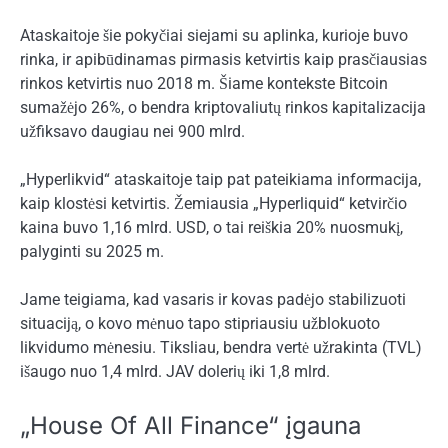
Ataskaitoje šie pokyčiai siejami su aplinka, kurioje buvo
rinka, ir apibūdinamas pirmasis ketvirtis kaip prasčiausias
rinkos ketvirtis nuo 2018 m. Šiame kontekste
Bitcoin
sumažėjo 26%, o bendra kriptovaliutų rinkos kapitalizacija
užfiksavo daugiau nei 900 mlrd.
„Hyperlikvid“ ataskaitoje taip pat pateikiama informacija,
kaip klostėsi ketvirtis. Žemiausia „Hyperliquid“ ketvirčio
kaina buvo 1,16 mlrd. USD, o tai reiškia 20% nuosmukį,
palyginti su 2025 m.
Jame teigiama, kad vasaris ir kovas padėjo stabilizuoti
situaciją, o kovo mėnuo tapo stipriausiu užblokuoto
likvidumo mėnesiu. Tiksliau,
bendra vertė užrakinta
(TVL)
išaugo nuo 1,4 mlrd. JAV dolerių iki 1,8 mlrd.
„House Of All Finance“ įgauna