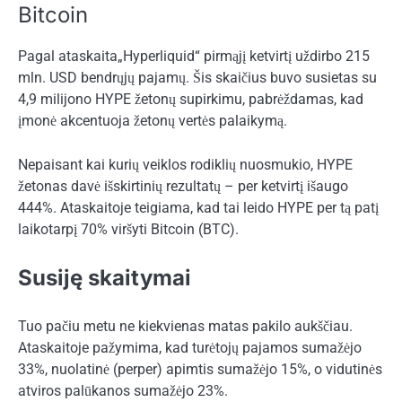
Bitcoin
Pagal
ataskaita
„Hyperliquid“ pirmąjį ketvirtį uždirbo 215
mln. USD bendrųjų pajamų. Šis skaičius buvo susietas su
4,9 milijono HYPE žetonų supirkimu, pabrėždamas, kad
įmonė akcentuoja žetonų vertės palaikymą.
Nepaisant kai kurių veiklos rodiklių nuosmukio, HYPE
žetonas davė išskirtinių rezultatų – per ketvirtį išaugo
444%. Ataskaitoje teigiama, kad tai leido HYPE per tą patį
laikotarpį 70% viršyti Bitcoin (BTC).
Susiję skaitymai
Tuo pačiu metu ne kiekvienas matas pakilo aukščiau.
Ataskaitoje pažymima, kad turėtojų pajamos sumažėjo
33%, nuolatinė (perper) apimtis sumažėjo 15%, o vidutinės
atviros palūkanos sumažėjo 23%.