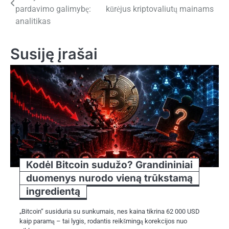
tarp
pardavimo galimybę:
kūrėjus kriptovaliutų mainams
įrašų
analitikas
Susiję įrašai
Kodėl Bitcoin sudužo? Grandininiai
duomenys nurodo vieną trūkstamą
ingredientą
„Bitcoin“ susiduria su sunkumais, nes kaina tikrina 62 000 USD
kaip paramą – tai lygis, rodantis reikšmingą korekcijos nuo