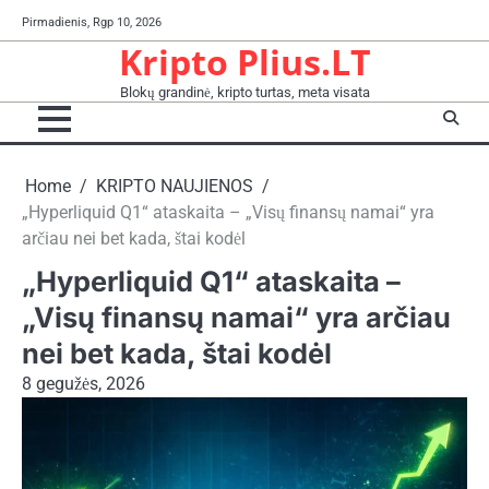
Skip
Pirmadienis, Rgp 10, 2026
to
Kripto Plius.LT
content
Blokų grandinė, kripto turtas, meta visata
Home
KRIPTO NAUJIENOS
„Hyperliquid Q1“ ataskaita – „Visų finansų namai“ yra
arčiau nei bet kada, štai kodėl
„Hyperliquid Q1“ ataskaita –
„Visų finansų namai“ yra arčiau
nei bet kada, štai kodėl
8 gegužės, 2026