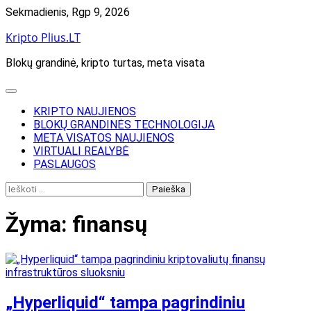
Skip
Sekmadienis, Rgp 9, 2026
to
Kripto Plius.LT
content
Blokų grandinė, kripto turtas, meta visata
KRIPTO NAUJIENOS
BLOKŲ GRANDINĖS TECHNOLOGIJA
META VISATOS NAUJIENOS
VIRTUALI REALYBĖ
PASLAUGOS
Ieškoti:
Žyma:
finansų
„Hyperliquid“ tampa pagrindiniu