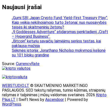
Naujausi įrašai
„Gumi SBI Japan Crypto Fund: Yield-First Treasury Play“.
Kaip veikia nekilnojamojo turto žetonai: nuo nuosavybės
teisės iki skaitmeninių žetonų?
„9 Goddesses Adventure“ atidaromas penktadienį „Craft
– Hypergrid Business“.
„Bitcoin“ keturių savaičių laimėjimų serijos testas, kai
paklausa mažėja
Sėkmės istorija: Jonathano Nicholso mokymosi kelionė
su 101 blokų grandine
Source:
CurrencyRate
WEBSTUDIO.LT
© SKAITMENINIO MARKETINGO
PASLAUGOS. SEO tekstų rašymas, turinio kūrimas, straipsnių
rašymas ir talpinimas į mūsų valdomas svetaines. 2026
Kripto
Plius.LT
| Swift News by
Ascendoor
| Powered by
WordPress
.