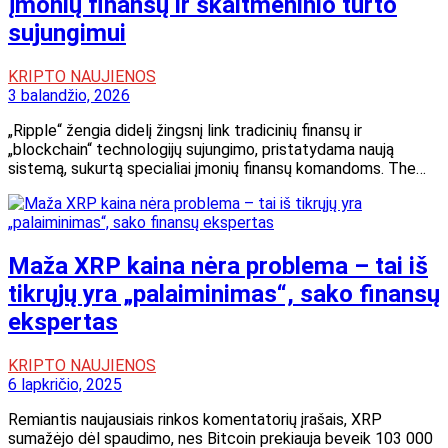
įmonių finansų ir skaitmeninio turto
sujungimui
KRIPTO NAUJIENOS
3 balandžio, 2026
„Ripple“ žengia didelį žingsnį link tradicinių finansų ir
„blockchain“ technologijų sujungimo, pristatydama naują
sistemą, sukurtą specialiai įmonių finansų komandoms. The…
Maža XRP kaina nėra problema – tai iš
tikrųjų yra „palaiminimas“, sako finansų
ekspertas
KRIPTO NAUJIENOS
6 lapkričio, 2025
Remiantis naujausiais rinkos komentatorių įrašais, XRP
sumažėjo dėl spaudimo, nes Bitcoin prekiauja beveik 103 000