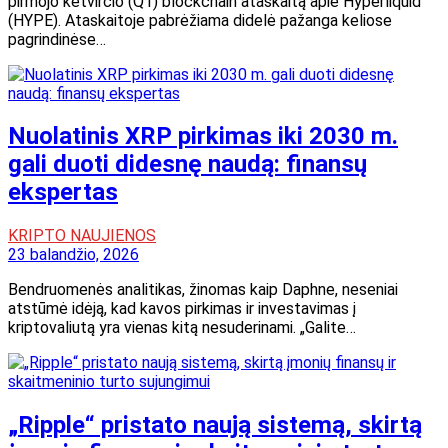
pirmojo ketvirčio (Q1) blockchain ataskaitą apie Hyperliquid
(HYPE). Ataskaitoje pabrėžiama didelė pažanga keliose
pagrindinėse…
Nuolatinis XRP pirkimas iki 2030 m.
gali duoti didesnę naudą: finansų
ekspertas
KRIPTO NAUJIENOS
23 balandžio, 2026
Bendruomenės analitikas, žinomas kaip Daphne, neseniai
atstūmė idėją, kad kavos pirkimas ir investavimas į
kriptovaliutą yra vienas kitą nesuderinami. „Galite…
„Ripple“ pristato naują sistemą, skirtą