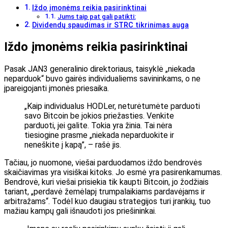
Iždo įmonėms reikia pasirinktinai
Jums taip pat gali patikti:
Dividendų spaudimas ir STRC tikrinimas auga
Iždo įmonėms reikia pasirinktinai
Pasak JAN3 generalinio direktoriaus, taisyklė „niekada
neparduok“ buvo gairės individualiems savininkams, o ne
įpareigojanti įmonės priesaika.
„Kaip individualus HODLer, neturėtumėte parduoti
savo Bitcoin be jokios priežasties. Venkite
parduoti, jei galite. Tokia yra žinia. Tai nėra
tiesiogine prasme „niekada neparduokite ir
neneškite į kapą”, – rašė jis.
Tačiau, jo nuomone, viešai parduodamos iždo bendrovės
skaičiavimas yra visiškai kitoks. Jo esmė yra pasirenkamumas.
Bendrovė, kuri viešai prisiekia tik kaupti Bitcoin, jo žodžiais
tariant, „perdavė žemėlapį trumpalaikiams pardavėjams ir
arbitražams“. Todėl kuo daugiau strategijos turi įrankių, tuo
mažiau kampų gali išnaudoti jos priešininkai.