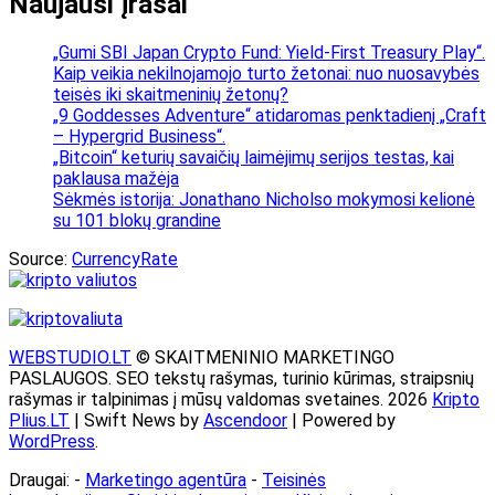
Naujausi įrašai
„Gumi SBI Japan Crypto Fund: Yield-First Treasury Play“.
Kaip veikia nekilnojamojo turto žetonai: nuo nuosavybės
teisės iki skaitmeninių žetonų?
„9 Goddesses Adventure“ atidaromas penktadienį „Craft
– Hypergrid Business“.
„Bitcoin“ keturių savaičių laimėjimų serijos testas, kai
paklausa mažėja
Sėkmės istorija: Jonathano Nicholso mokymosi kelionė
su 101 blokų grandine
Source:
CurrencyRate
WEBSTUDIO.LT
© SKAITMENINIO MARKETINGO
PASLAUGOS. SEO tekstų rašymas, turinio kūrimas, straipsnių
rašymas ir talpinimas į mūsų valdomas svetaines. 2026
Kripto
Plius.LT
| Swift News by
Ascendoor
| Powered by
WordPress
.
Draugai: -
Marketingo agentūra
-
Teisinės