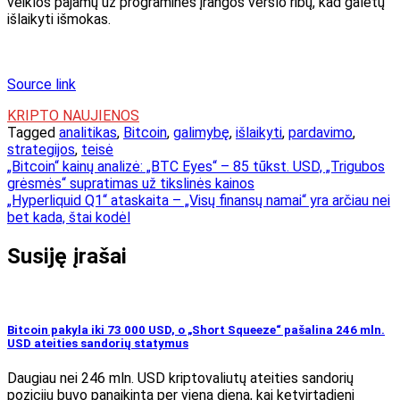
veiklos pajamų už programinės įrangos verslo ribų, kad galėtų
išlaikyti išmokas.
Source link
KRIPTO NAUJIENOS
Tagged
analitikas
,
Bitcoin
,
galimybę
,
išlaikyti
,
pardavimo
,
strategijos
,
teisė
Navigacija
„Bitcoin“ kainų analizė: „BTC Eyes“ – 85 tūkst. USD, „Trigubos
grėsmės“ supratimas už tikslinės kainos
tarp
„Hyperliquid Q1“ ataskaita – „Visų finansų namai“ yra arčiau nei
įrašų
bet kada, štai kodėl
Susiję įrašai
Bitcoin pakyla iki 73 000 USD, o „Short Squeeze“ pašalina 246 mln.
USD ateities sandorių statymus
Daugiau nei 246 mln. USD kriptovaliutų ateities sandorių
pozicijų buvo panaikinta per vieną dieną, kai ketvirtadienį