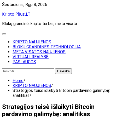
Skip
Šeštadienis, Rgp 8, 2026
to
Kripto Plius.LT
content
Blokų grandinė, kripto turtas, meta visata
KRIPTO NAUJIENOS
BLOKŲ GRANDINĖS TECHNOLOGIJA
META VISATOS NAUJIENOS
VIRTUALI REALYBĖ
PASLAUGOS
Ieškoti:
Home
KRIPTO NAUJIENOS
Strategijos teisė išlaikyti Bitcoin pardavimo galimybę:
analitikas
Strategijos teisė išlaikyti Bitcoin
pardavimo galimybę: analitikas