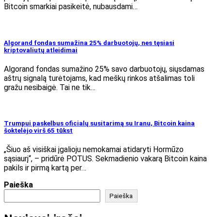
Bitcoin smarkiai pasikeitė, nubausdami…
Algorand fondas sumažina 25% darbuotojų, nes tęsiasi
kriptovaliutų atleidimai
Algorand fondas sumažino 25% savo darbuotojų, siųsdamas
aštrų signalą turėtojams, kad meškų rinkos atšalimas toli
gražu nesibaigė. Tai ne tik…
Trumpui paskelbus oficialų susitarimą su Iranu, Bitcoin kaina
šoktelėjo virš 65 tūkst
„Šiuo aš visiškai įgalioju nemokamai atidaryti Hormūzo
sąsiaurį“, – pridūrė POTUS. Sekmadienio vakarą Bitcoin kaina
pakils ir pirmą kartą per…
Paieška
Paieška