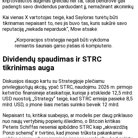
kriptovaliutos augimas greičiau nei tai, tada bendrovė gali
padengti savo dividendus parduodant jį, nemažinant akcininkų.
Kai vienas X vartotojas teigė, kad Sayloras turėtų būti
tikrinamas nepaisant to, nes jis buvo tas, kuris sukūrė savo
reputaciją „niekada neparduok“, Mow atsakė:
„Korporacijos strategija negali būti vykdoma
remiantis šauniais garso įrašais iš kompiuterio.
Dividendų spaudimas ir STRC
tikrinimas auga
Diskusijos išaugo kartu su Strategijoje plečiamu
privilegijuotųjų akcijų, ypač STRC, naudojimu. 2026 m. pirmojo
ketvirčio finansinėje ataskaitoje, kurioje ji atskleidė 12,5 mlrd.
USD nuostolį, „Strategy“ teigė, kad STRC emisija pasiekė 8,5
mlrd. USD, o įmonė šiais metais surinko beveik 12 mlrd.
Nepaisant to, kritikai suabejojo, ar modelis per daug priklauso
nuo naujų vertybinių popierių išleidimo, o Bitcoin kritikas
Peteris Schiffas neseniai apibūdino STRC kaip „akivaizdžią
Ponzi schemą“ ir tvirtino, kad įmonei trūksta pakankamai