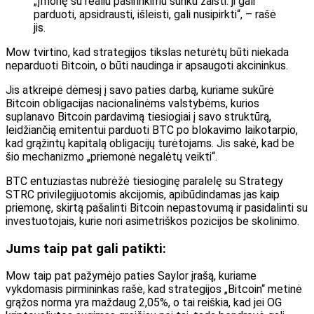
„Įmonę su realiu pasirinkimu sunku žaisti: ji gali
parduoti, apsidrausti, išleisti, gali nusipirkti“, – rašė
jis.
Mow tvirtino, kad strategijos tikslas neturėtų būti niekada
neparduoti Bitcoin, o būti naudinga ir apsaugoti akcininkus.
Jis atkreipė dėmesį į savo paties darbą, kuriame sukūrė
Bitcoin obligacijas nacionalinėms valstybėms, kurios
suplanavo Bitcoin pardavimą tiesiogiai į savo struktūrą,
leidžiančią emitentui parduoti BTC po blokavimo laikotarpio,
kad grąžintų kapitalą obligacijų turėtojams. Jis sakė, kad be
šio mechanizmo „priemonė negalėtų veikti“.
BTC entuziastas nubrėžė tiesioginę paralelę su Strategy
STRC privilegijuotomis akcijomis, apibūdindamas jas kaip
priemonę, skirtą pašalinti Bitcoin nepastovumą ir pasidalinti su
investuotojais, kurie nori asimetriškos pozicijos be skolinimo.
Jums taip pat gali patikti:
Mow taip pat pažymėjo paties Saylor įrašą, kuriame
vykdomasis pirmininkas rašė, kad strategijos „Bitcoin“ metinė
grąžos norma yra maždaug 2,05%, o tai reiškia, kad jei OG