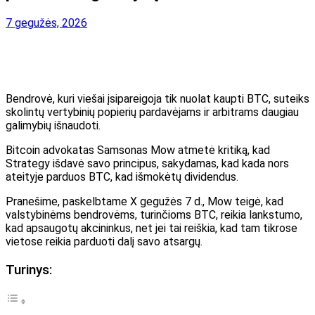
7 gegužės, 2026
Bendrovė, kuri viešai įsipareigoja tik nuolat kaupti BTC, suteiks
skolintų vertybinių popierių pardavėjams ir arbitrams daugiau
galimybių išnaudoti.
Bitcoin advokatas Samsonas Mow atmetė kritiką, kad
Strategy išdavė savo principus, sakydamas, kad kada nors
ateityje parduos BTC, kad išmokėtų dividendus.
Pranešime, paskelbtame X gegužės 7 d., Mow teigė, kad
valstybinėms bendrovėms, turinčioms BTC, reikia lankstumo,
kad apsaugotų akcininkus, net jei tai reiškia, kad tam tikrose
vietose reikia parduoti dalį savo atsargų.
Turinys: