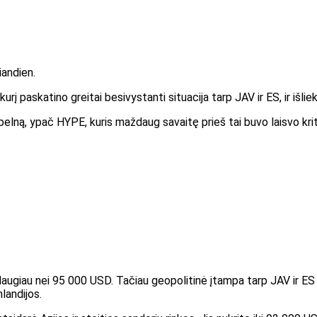
iandien.
į paskatino greitai besivystanti situacija tarp JAV ir ES, ir išl
pelną, ypač HYPE, kuris maždaug savaitę prieš tai buvo laisvo kri
 daugiau nei 95 000 USD. Tačiau geopolitinė įtampa tarp JAV ir ES
nlandijos.