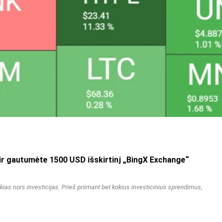
 gautumėte 1500 USD išskirtinį „BingX Exchange“
kias nors investicijas. Prieš priimant bet kokius investicinius sprendimus,