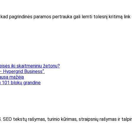
 kad pagrindinės paramos pertrauka gali lemti tolesnį kritimą lin
eisės iki skaitmeninių žetonų?
 Hypergrid Business“.
klausa mažėja
 101 blokų grandine
kstų rašymas, turinio kūrimas, straipsnių rašymas ir talpin