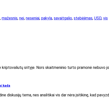
,
mažesnis
,
nei
,
neseniai
,
pakyla
,
savaitgalio
,
stebėjimas
,
USD
,
vis
e kriptovaliutų srityje. Nors skaitmeninio turto pramonė nebuvo jo 
ai kada
ine diskusijų tema, nes analitikai vis dar nėra įsitikinę, kad pavyz