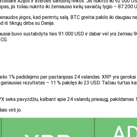
idarė Azijos ir ateities sandorių rinkos. Jis nukrito iki 92 000 USD
, jis toliau nukrito iki žemiausio kelių savaičių lygio – 87 200 
enaudos jėgos, kad perimtų salą. BTC greitai pakilo iki daugiau nei
š tikrųjų dirba su Danija.
usiai buvo sustabdyta ties 91 000 USD ir dabar vėl yra žemiau 90 
 CG.
delio 1% padidėjimo per pastarąsias 24 valandas. XRP yra geroka
a geriausias rezultatas – 11 % pakilęs iki 23 USD. Tačiau turtas 
X seka pavyzdžiu, kalbant apie 24 valandų prieaugį, pakildamas 1
ais virš jo.