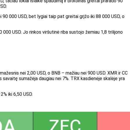
, tačiau lokiai išlaikė spaudimą ir bitkoinas greitai prarado 90
USD.
 90 000 USD, bet lygiai taip pat greitai grįžo iki 88 000 USD, o
000 USD. Jo rinkos viršutinė riba sustojo žemiau 1,8 trilijono
i mažesnis nei 2,00 USD, o BNB – mažiau nei 900 USD. XMR ir CC
kas savaitę sumažėja daugiau nei 7%. TRX kasdienėje skalėje yra
2% iki 6,50 USD.