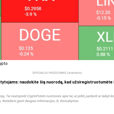
rypto
SPECIALUS PASIŪLYMAS (išskirtinis)
ams: naudokite šią nuorodą, kad užsiregistruotumėte ir
. Tai neatspindi CryptoPotato nuomonės apie tai, ar pirkti, parduoti ar laikyti ko
ką. Norėdami gauti daugiau informacijos, žr. Atsisakymas.