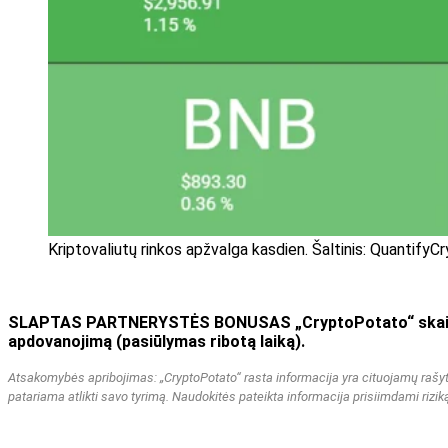
Kriptovaliutų rinkos apžvalga kasdien. Šaltinis: QuantifyC
SLAPTAS PARTNERYSTĖS BONUSAS „CryptoPotato“ skaitytoj
apdovanojimą (pasiūlymas ribotą laiką).
Atsakomybės apribojimas: „CryptoPotato“ rasta informacija yra cituojamų rašytojų
patariama atlikti savo tyrimą. Naudokitės pateikta informacija prisiimdami rizi