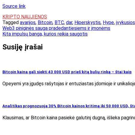
Source link
KRIPTO NAUJIENOS
Tagged
avarijos
,
Bitcoin
,
BTC
,
dar
,
Hiperskystis
,
Hype
,
įvykusios
Navigacija
Web3 piniginės sauga pradedantiesiems ir įmonėms
Kita impulsų banga, kurios reikia saugotis
tarp
įrašų
Susiję įrašai
Bitcoin kaina gali siekti 43 000 USD prieš kitą bulių rinką – štai kaip
Opeyemi yra įgudęs rašytojas ir entuziastas įdomioje ir unikalioj
Analitikas prognozuoja 30% Bitcoin kainos kritimą iki 50 000 USD, št
Klausimas, ar Bitcoin kaina pasiekė galutinį dugną, išlieka pagrind