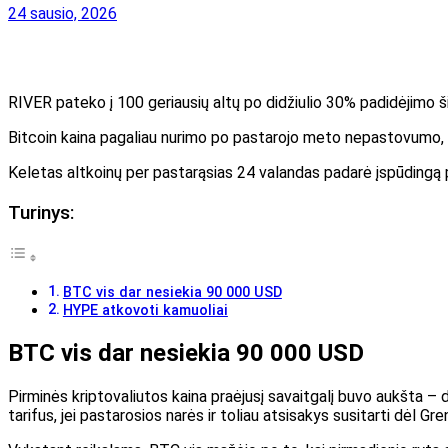
24 sausio, 2026
RIVER pateko į 100 geriausių altų po didžiulio 30% padidėjimo š
Bitcoin kaina pagaliau nurimo po pastarojo meto nepastovumo, kur
Keletas altkoinų per pastarąsias 24 valandas padarė įspūdingą 
Turinys:
BTC vis dar nesiekia 90 000 USD
HYPE atkovoti kamuoliai
BTC vis dar nesiekia 90 000 USD
Pirminės kriptovaliutos kaina praėjusį savaitgalį buvo aukšta –
tarifus, jei pastarosios narės ir toliau atsisakys susitarti dėl Gre