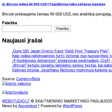
Ar Bitcoin siekia 60 000 USD? Paaiškintas lokio vėliavos signalas
Bitcoin prekiaujama žemiau 90 000 USD, nes analitikai perspėja,
Paieška
Paieška
Naujausi įrašai
„Gumi SBI Japan Crypto Fund: Yield-First Treasury Play“.
Kaip veikia nekilnojamojo turto žetonai: nuo nuosavybės t
„9 Goddesses Adventure“ atidaromas penktadienį „Craft –
„Bitcoin“ keturių savaičių laimėjimų serijos testas, kai pa
Sėkmės istorija: Jonathano Nicholso mokymosi kelionė su
Source:
CurrencyRate
WEBSTUDIO.LT
© SKAITMENINIO MARKETINGO PASLAUGOS. SEO te
News by
Ascendoor
| Powered by
WordPress
.