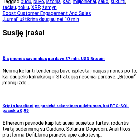
Tagged
būdu
,
buvo
,
istorija
,
kad
,
milijonieriai
,
sako
,
sukurti
,
tačiau
,
tokiu
,
XRP
,
žemyn
Navigacija
Boost Customer Engagement And Sales
„Lumai“ užtikrina daugiau nei 10 mln
tarp
įrašų
Susiję įrašai
Šis įmonės savininkas pardavė 87 mln. USD Bitcoin
Nerimą kelianti tendencija buvo išplėsta į naujas įmones po to,
kai daugelis kalnakasių ir Strategiją neseniai pardavė. „Bitcoin“
įmonių iždo…
Kripto koreliacijos pasiekė rekordines aukštumas, kai BTC-SOL
pasiekia 0,99
Ethereum pasirodė kaip labiausiai susietas turtas, rodantis
tvirtą suderinimą su Cardano, Solana ir Dogecoin. Analitikos
platforma DefiLlama pranešė apie aukštesnį…