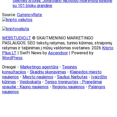
Sėkmės istorija: Jonathano Nicholso mokymosi kelionė
su 101 blokų grandine
Source:
CurrencyRate
WEBSTUDIO.LT
© SKAITMENINIO MARKETINGO
PASLAUGOS. SEO tekstų rašymas, turinio kūrimas, straipsnių
rašymas ir talpinimas į mūsų valdomas svetaines. 2026
Kripto
Plius.LT
| Swift News by
Ascendoor
| Powered by
WordPress
.
Draugai: -
Marketingo agentūra
-
Teisinės
konsultacijos
-
Skaidrių skenavimas
-
Klaipedos miesto
naujienos
-
Miesto naujienos
-
Saulius Narbutas
-
Įvaizdžio
kūrimas
-
Veidoskaita
-
Teniso treniruotės
- Pranešimai
spaudai -
Kauno naujienos
-
Regionų naujienos
-
Palangos
naujienos