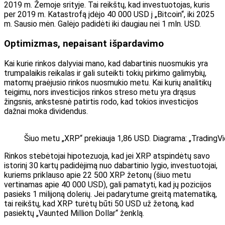
2019 m. Žemoje srityje. Tai reikštų, kad investuotojas, kuris
per 2019 m. Katastrofą įdėjo 40 000 USD į „Bitcoin“, iki 2025
m. Sausio mėn. Galėjo padidėti iki daugiau nei 1 mln. USD.
Optimizmas, nepaisant išpardavimo
Kai kurie rinkos dalyviai mano, kad dabartinis nuosmukis yra
trumpalaikis reikalas ir gali suteikti tokių pirkimo galimybių,
matomų praėjusio rinkos nuosmukio metu. Kai kurių analitikų
teigimu, nors investicijos rinkos streso metu yra drąsus
žingsnis, ankstesnė patirtis rodo, kad tokios investicijos
dažnai moka dividendus.
Šiuo metu „XRP“ prekiauja 1,86 USD. Diagrama: „TradingV
Rinkos stebėtojai hipotezuoja, kad jei XRP atspindėtų savo
istorinį 30 kartų padidėjimą nuo dabartinio lygio, investuotojai,
kuriems priklauso apie 22 500 XRP žetonų (šiuo metu
vertinamas apie 40 000 USD), gali pamatyti, kad jų pozicijos
pasieks 1 milijoną dolerių. Jei padarytume greitą matematiką,
tai reikštų, kad XRP turėtų būti 50 USD už žetoną, kad
pasiektų „Vaunted Million Dollar“ ženklą.