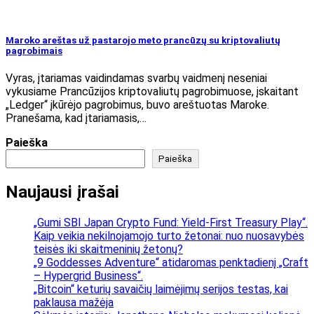
Maroko areštas už pastarojo meto prancūzų su kriptovaliutų
pagrobimais
Vyras, įtariamas vaidindamas svarbų vaidmenį neseniai
vykusiame Prancūzijos kriptovaliutų pagrobimuose, įskaitant
„Ledger“ įkūrėjo pagrobimus, buvo areštuotas Maroke.
Pranešama, kad įtariamasis,…
Paieška
Paieška
Naujausi įrašai
„Gumi SBI Japan Crypto Fund: Yield-First Treasury Play“.
Kaip veikia nekilnojamojo turto žetonai: nuo nuosavybės
teisės iki skaitmeninių žetonų?
„9 Goddesses Adventure“ atidaromas penktadienį „Craft
– Hypergrid Business“.
„Bitcoin“ keturių savaičių laimėjimų serijos testas, kai
paklausa mažėja