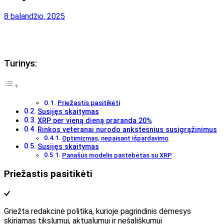
8 balandžio, 2025
Turinys:
Priežastis pasitikėti
Susijęs skaitymas
XRP per vieną dieną praranda 20%
Rinkos veteranai nurodo ankstesnius susigrąžinimus
Optimizmas, nepaisant išpardavimo
Susijęs skaitymas
Panašus modelis pastebėtas su XRP
Priežastis pasitikėti
Griežta redakcinė politika, kurioje pagrindinis dėmesys
skiriamas tikslumui, aktualumui ir nešališkumui