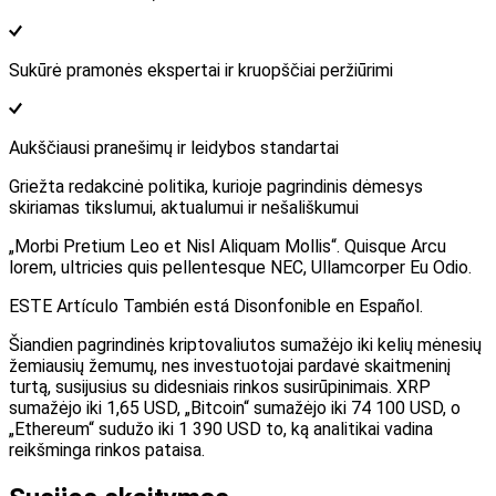
Sukūrė pramonės ekspertai ir kruopščiai peržiūrimi
Aukščiausi pranešimų ir leidybos standartai
Griežta redakcinė politika, kurioje pagrindinis dėmesys
skiriamas tikslumui, aktualumui ir nešališkumui
„Morbi Pretium Leo et Nisl Aliquam Mollis“. Quisque Arcu
lorem, ultricies quis pellentesque NEC, Ullamcorper Eu Odio.
ESTE Artículo También está Disonfonible en Español.
Šiandien pagrindinės kriptovaliutos sumažėjo iki kelių mėnesių
žemiausių žemumų, nes investuotojai pardavė skaitmeninį
turtą, susijusius su didesniais rinkos susirūpinimais. XRP
sumažėjo iki 1,65 USD, „Bitcoin“ sumažėjo iki 74 100 USD, o
„Ethereum“ sudužo iki 1 390 USD to, ką analitikai vadina
reikšminga rinkos pataisa.