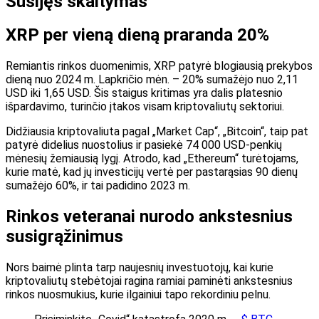
Susijęs skaitymas
XRP per vieną dieną praranda 20%
Remiantis rinkos duomenimis, XRP patyrė blogiausią prekybos
dieną nuo 2024 m. Lapkričio mėn. – 20% sumažėjo nuo 2,11
USD iki 1,65 USD. Šis staigus kritimas yra dalis platesnio
išpardavimo, turinčio įtakos visam kriptovaliutų sektoriui.
Didžiausia kriptovaliuta pagal „Market Cap“, „Bitcoin“, taip pat
patyrė didelius nuostolius ir pasiekė 74 000 USD-penkių
mėnesių žemiausią lygį. Atrodo, kad „Ethereum“ turėtojams,
kurie matė, kad jų investicijų vertė per pastarąsias 90 dienų
sumažėjo 60%, ir tai padidino 2023 m.
Rinkos veteranai nurodo ankstesnius
susigrąžinimus
Nors baimė plinta tarp naujesnių investuotojų, kai kurie
kriptovaliutų stebėtojai ragina ramiai paminėti ankstesnius
rinkos nuosmukius, kurie ilgainiui tapo rekordiniu pelnu.