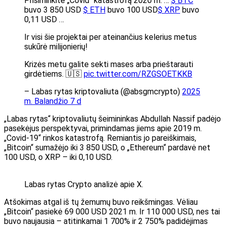
Prisiminkite „Covid“ katastrofą 2020 m. …
$ BTC
buvo 3 850 USD
$ ETH
buvo 100 USD
$ XRP
buvo
0,11 USD …
Ir visi šie projektai per ateinančius kelerius metus
sukūrė milijonierių!
Krizės metu galite sekti mases arba prieštarauti
girdėtiems. 🇺🇸
pic.twitter.com/RZGSOETKKB
– Labas rytas kriptovaliuta (@absgmcrypto)
2025
m. Balandžio 7 d
„Labas rytas“ kriptovaliutų šeimininkas Abdullah Nassif padėjo
pasekėjus perspektyvai, primindamas jiems apie 2019 m.
„Covid-19“ rinkos katastrofą. Remiantis jo pareiškimais,
„Bitcoin“ sumažėjo iki 3 850 USD, o „Ethereum“ pardavė net
100 USD, o XRP – iki 0,10 USD.
Labas rytas Crypto analizė apie X.
Atšokimas atgal iš tų žemumų buvo reikšmingas. Vėliau
„Bitcoin“ pasiekė 69 000 USD 2021 m. Ir 110 000 USD, nes tai
buvo naujausia – atitinkamai 1 700% ir 2 750% padidėjimas