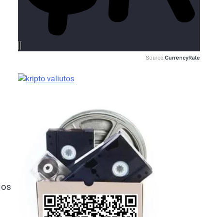
Source:
CurrencyRate
jos