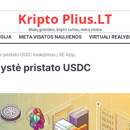
Kripto Plius.LT
Blokų grandinė, kripto turtas, meta visata
GIJA
META VISATOS NAUJIENOS
VIRTUALI REALYB
stė pristato USDC mokėjimus į SE Aziją
erystė pristato USDC