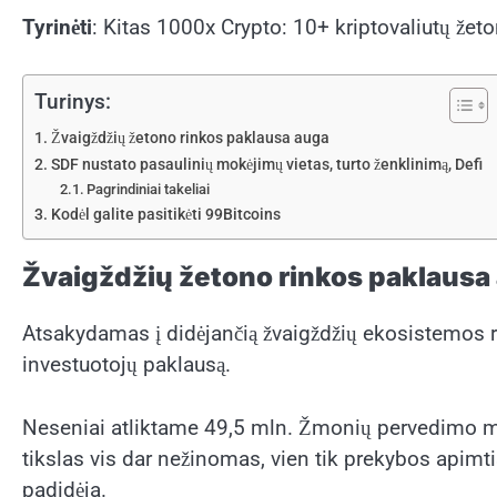
Tyrinėti
: Kitas 1000x Crypto: 10+ kriptovaliutų žet
Turinys:
Žvaigždžių žetono rinkos paklausa auga
SDF nustato pasaulinių mokėjimų vietas, turto ženklinimą, Defi
Pagrindiniai takeliai
Kodėl galite pasitikėti 99Bitcoins
Žvaigždžių žetono rinkos paklausa
Atsakydamas į didėjančią žvaigždžių ekosistemos rei
investuotojų paklausą.
Neseniai atliktame 49,5 mln. Žmonių pervedimo met
tikslas vis dar nežinomas, vien tik prekybos apimti
padidėja.