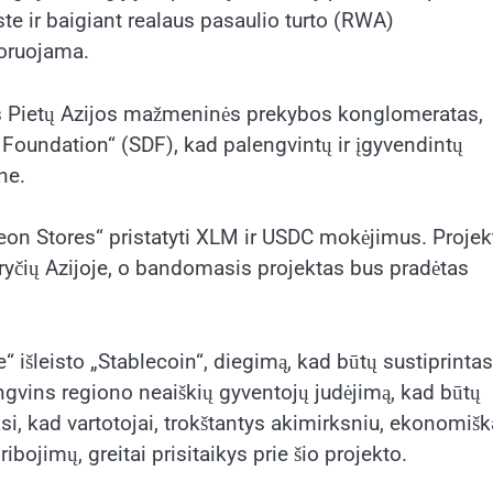
e ir baigiant realaus pasaulio turto (RWA)
noruojama.
as Pietų Azijos mažmeninės prekybos konglomeratas,
 Foundation“ (SDF), kad palengvintų ir įgyvendintų
ne.
eon Stores“ pristatyti XLM ir USDC mokėjimus. Projek
ryčių Azijoje, o bandomasis projektas bus pradėtas
e“ išleisto „Stablecoin“, diegimą, kad būtų sustiprintas
lengvins regiono neaiškių gyventojų judėjimą, kad būtų
masi, kad vartotojai, trokštantys akimirksniu, ekonomišk
bojimų, greitai prisitaikys prie šio projekto.