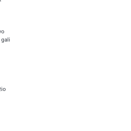
vo
 gali
žio