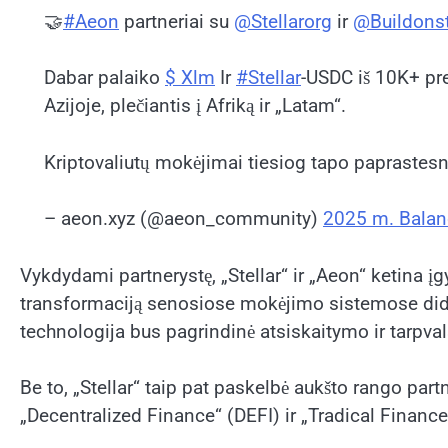
🤝
#Aeon
partneriai su
@Stellarorg
ir
@Buildonst
Dabar palaiko
$ Xlm
Ir
#Stellar
-USDC iš 10K+ pre
Azijoje, plečiantis į Afriką ir „Latam“.
Kriptovaliutų mokėjimai tiesiog tapo paprastesni
– aeon.xyz (@aeon_community)
2025 m. Balan
Vykdydami partnerystę, „Stellar“ ir „Aeon“ ketina
transformaciją senosiose mokėjimo sistemose dide
technologija bus pagrindinė atsiskaitymo ir tarpva
Be to, „Stellar“ taip pat paskelbė aukšto rango par
„Decentralized Finance“ (DEFI) ir „Tradical Finance“ 