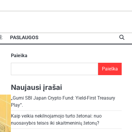
Ė
PASLAUGOS
Paieška
Paieška
Naujausi įrašai
„Gumi SBI Japan Crypto Fund: Yield-First Treasury
Play“.
Kaip veikia nekilnojamojo turto žetonai: nuo
nuosavybės teisės iki skaitmeninių žetonų?