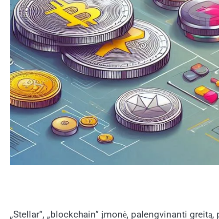
„Stellar“, „blockchain“ įmonė, palengvinanti greitą,