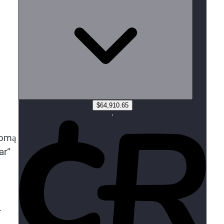
nomą
ar“
.