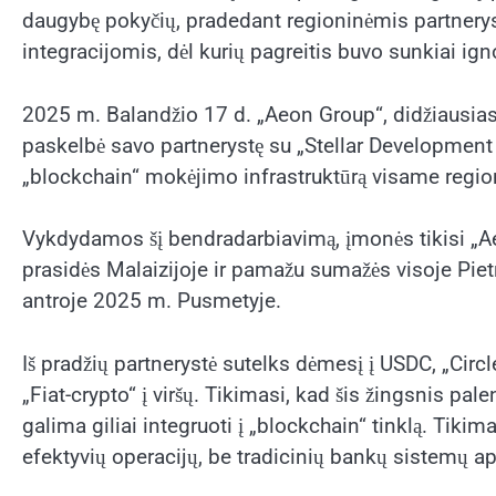
daugybę pokyčių, pradedant regioninėmis partneryst
integracijomis, dėl kurių pagreitis buvo sunkiai ig
2025 m. Balandžio 17 d. „Aeon Group“, didžiausi
paskelbė savo partnerystę su „Stellar Development
„blockchain“ mokėjimo infrastruktūrą visame regio
Vykdydamos šį bendradarbiavimą, įmonės tikisi „A
prasidės Malaizijoje ir pamažu sumažės visoje Piet
antroje 2025 m. Pusmetyje.
Iš pradžių partnerystė sutelks dėmesį į USDC, „Circl
„Fiat-crypto“ į viršų. Tikimasi, kad šis žingsnis pa
galima giliai integruoti į „blockchain“ tinklą. Tiki
efektyvių operacijų, be tradicinių bankų sistemų apri