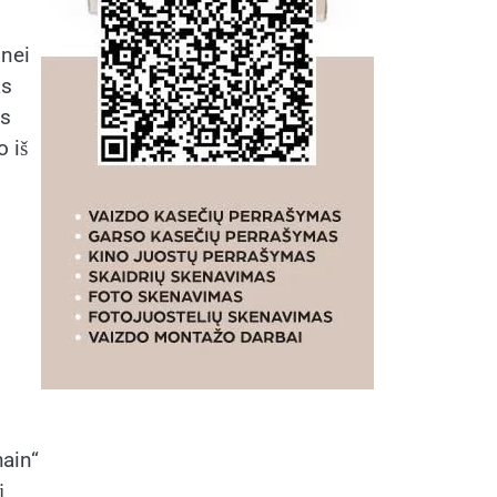
 nei
as
os
 iš
hain“
į