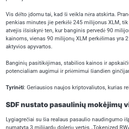
Vis dėlto įdomu tai, kad ši veikla nėra atskirta. Pr
penkias minutes jie perkėlė 245 milijonus XLM, tik
atvejis išsiskyrė ten, kur banginis pervedė 90 mil
kainoms, vienas 90 milijonų XLM perkėlimas yra 21
aktyvios apyvartos.
Banginių pasitikėjimas, stabilios kainos ir apskaič
potencialiam augimui ir priėmimui šiandien ginčijam
Tyrinėti
: Geriausios naujos kriptovaliutos, kurias re
SDF nustato pasaulinių mokėjimų vi
Lygiagrečiai su šia realaus pasaulio naudingumo išp
numatyta 3 milijardų dolerių vertės „Tokenized RWA“ 