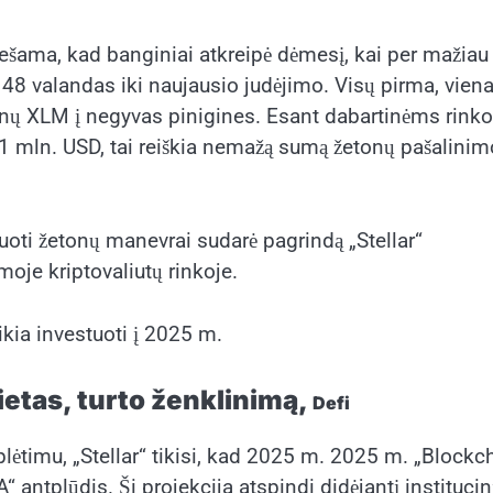
anešama, kad banginiai atkreipė dėmesį, kai per mažiau
 48 valandas iki naujausio judėjimo. Visų pirma, vien
ijonų XLM į negyvas pinigines. Esant dabartinėms rink
 mln. USD, tai reiškia nemažą sumą žetonų pašalinimo
iuoti žetonų manevrai sudarė pagrindą „Stellar“
oje kriptovaliutų rinkoje.
ikia investuoti į 2025 m.
etas, turto ženklinimą,
Defi
lėtimu, „Stellar“ tikisi, kad 2025 m. 2025 m. „Blockc
antplūdis. Ši projekcija atspindi didėjantį institucin