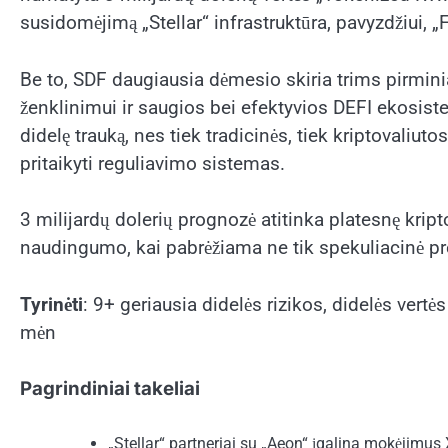
susidomėjimą „Stellar“ infrastruktūra, pavyzdžiui, „F
Be to, SDF daugiausia dėmesio skiria trims pirmi
ženklinimui ir saugios bei efektyvios DEFI ekosis
didelę trauką, nes tiek tradicinės, tiek kriptovaliuto
pritaikyti reguliavimo sistemas.
3 milijardų dolerių prognozė atitinka platesnę kript
naudingumo, kai pabrėžiama ne tik spekuliacinė prek
Tyrinėti
: 9+ geriausia didelės rizikos, didelės vertė
mėn
Pagrindiniai takeliai
„Stellar“ partneriai su „Aeon“ įgalina mokėjimus 