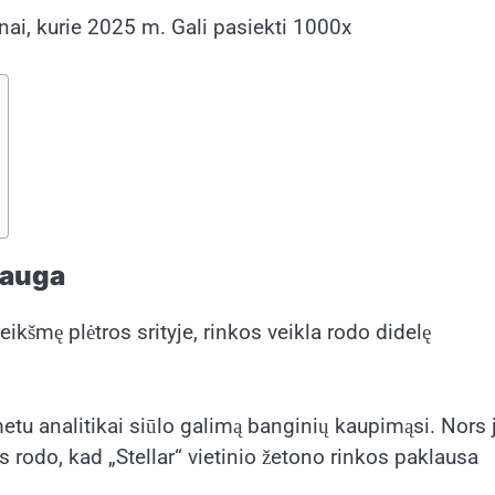
onai, kurie 2025 m. Gali pasiekti 1000x
 auga
kšmę plėtros srityje, rinkos veikla rodo didelę
u analitikai siūlo galimą banginių kaupimąsi. Nors 
s rodo, kad „Stellar“ vietinio žetono rinkos paklausa