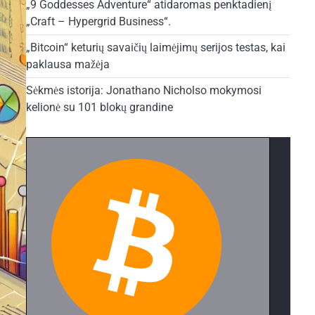
„9 Goddesses Adventure“ atidaromas penktadienį
„Craft – Hypergrid Business“.
„Bitcoin“ keturių savaičių laimėjimų serijos testas, kai
paklausa mažėja
Sėkmės istorija: Jonathano Nicholso mokymosi
kelionė su 101 blokų grandine