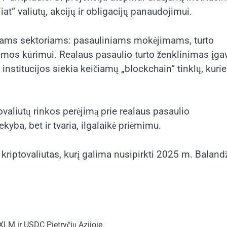
iat“ valiutų, akcijų ir obligacijų panaudojimui.
niams sektoriams: pasauliniams mokėjimams, turto
temos kūrimui. Realaus pasaulio turto ženklinimas įga
s institucijos siekia keičiamų „blockchain“ tinklų, kurie
ovaliutų rinkos perėjimą prie realaus pasaulio
yba, bet ir tvaria, ilgalaikė priėmimu.
s kriptovaliutas, kurį galima nusipirkti 2025 m. Baland
XLM ir USDC Pietryčių Azijoje.