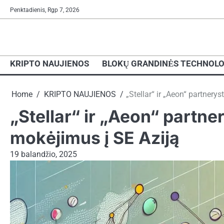
Skip
Penktadienis, Rgp 7, 2026
to
content
KRIPTO NAUJIENOS
BLOKŲ GRANDINĖS TECHNOLO
Home
KRIPTO NAUJIENOS
„Stellar“ ir „Aeon“ partnery
„Stellar“ ir „Aeon“ partn
mokėjimus į SE Aziją
19 balandžio, 2025