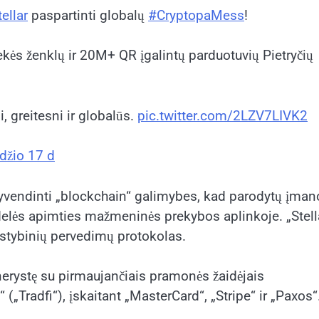
ellar
paspartinti globalų
#CryptopaMess
!
kės ženklų ir 20M+ QR įgalintų parduotuvių Pietryčių
, greitesni ir globalūs.
pic.twitter.com/2LZV7LIVK2
džio 17 d
 įgyvendinti „blockchain“ galimybes, kad parodytų įma
lės apimties mažmeninės prekybos aplinkoje. „Stell
lstybinių pervedimų protokolas.
tnerystę su pirmaujančiais pramonės žaidėjais
(„Tradfi“), įskaitant „MasterCard“, „Stripe“ ir „Paxos“