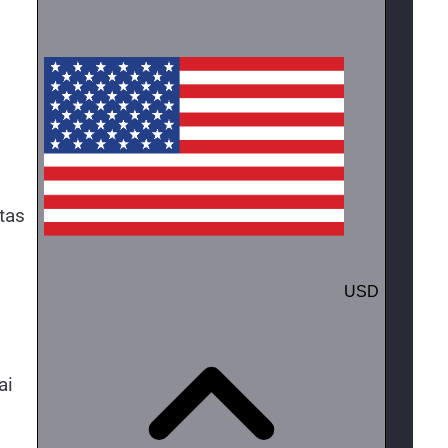
tas
ai