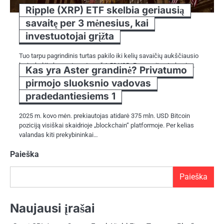
Ripple (XRP) ETF skelbia geriausią
savaitę per 3 mėnesius, kai
investuotojai grįžta
Tuo tarpu pagrindinis turtas pakilo iki kelių savaičių aukščiausio
lygio, kol jis buvo atmestas už 1,50 USD. Po savaites trukusio…
Kas yra Aster grandinė? Privatumo
pirmojo sluoksnio vadovas
pradedantiesiems 1
2025 m. kovo mėn. prekiautojas atidarė 375 mln. USD Bitcoin
poziciją visiškai skaidrioje „blockchain“ platformoje. Per kelias
valandas kiti prekybininkai…
Paieška
Paieška
Naujausi įrašai