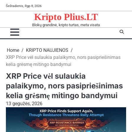
Skip
Šeštadienis, Rgp 8, 2026
to
Kripto Plius.LT
content
Blokų grandinė, kripto turtas, meta visata
Home
KRIPTO NAUJIENOS
XRP Price vėl sulaukia palaikymo, nors pasipriešinimas
kelia grėsmę mitingo bandymui
XRP Price vėl sulaukia
palaikymo, nors pasipriešinimas
kelia grėsmę mitingo bandymui
13 gegužės, 2026