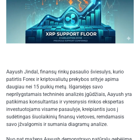
Aayush Jindal, finansų rinkų pasaulio šviesulys, kurio
patirtis Forex ir kriptovaliutų prekybos srityje apima
daugiau nei 15 puikių metų. Išgarsėjęs savo
neprilygstamais techninės analizės įgūdžiais, Aayush yra
patikimas konsultantas ir vyresnysis rinkos ekspertas
investuotojams visame pasaulyje, kreipiantis juos į
sudėtingas šiuolaikinių finansų vietoves, remdamasis
savo įžvalgomis ir sumania diagramų analize.
Nuo pat mažens Aayush demonstravo natūralų gebėjimą