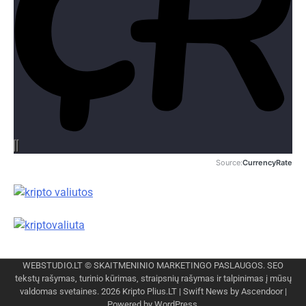
Source:
CurrencyRate
WEBSTUDIO.LT
© SKAITMENINIO MARKETINGO PASLAUGOS. SEO
tekstų rašymas, turinio kūrimas, straipsnių rašymas ir talpinimas į mūsų
valdomas svetaines. 2026
Kripto Plius.LT
| Swift News by
Ascendoor
|
Powered by
WordPress
.