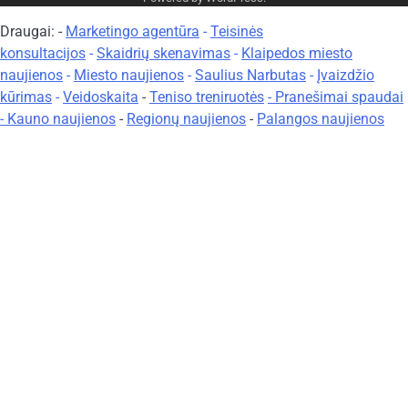
Draugai: -
Marketingo agentūra
-
Teisinės
konsultacijos
-
Skaidrių skenavimas
-
Klaipedos miesto
naujienos
-
Miesto naujienos
-
Saulius Narbutas
-
Įvaizdžio
kūrimas
-
Veidoskaita
-
Teniso treniruotės
- Pranešimai spaudai
-
Kauno naujienos
-
Regionų naujienos
-
Palangos naujienos