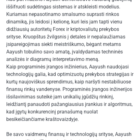
iššifruoti sudėtingas sistemas ir atskleisti modelius.
Kuriamas nepasotinamo smalsumo suprasti rinkos
dinamiką, jis leidosi į kelionę, kuri leis jam tapti vienu
didžiausių autoritetų Forex ir kriptovaliutų prekybos
srityse. Kruopštus žvilgsnis į detales ir nepalaužiamas
įsipareigojimas siekti meistriškumo, bėgant metams
Aayush tobulino savo amatą, įvaldydamas techninės
analizės ir diagramų interpretavimo meną.
Kaip programinės įrangos inžinierius, Aayush naudojasi
technologijų galia, kad optimizuotų prekybos strategijas ir
kurtų naujoviškus sprendimus, kaip naršyti nestabiliuose
finansų rinkų vandenyse. Programinės įrangos inžinerijos
išsilavinimas suteikė jam unikalių įgūdžių rinkinį,
leidžiantį panaudoti pažangiausius įrankius ir algoritmus,
kad įgytų konkurencinį pranašumą nuolat
besikeičiančiame kraštovaizdyje.
Be savo vaidmenų finansų ir technologijų srityse, Aayush