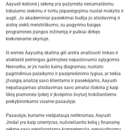
Aayush kelionė į sėkmę yra pažymėta nenumaldomu
tobulumo siekimu ir tvirtu įsipareigojimu nuolat mokytis ir
augti. Jo akademiniai pasiekimai liudija jo atsidavimą ir
aistrą siekti meistriškumo, su pagyrimu baigęs
programinės įrangos inžineriją ir puikiai dirbęs
kiekviename skyriuje.
Iš esmės Aayushą skatina gili aistra analizuoti rinkas ir
atskleisti pelningas galimybes nepastovumo sąlygomis.
Nesvarbu, ar jis naršo kainų diagramas, nustato
pagrindinius palaikymo ir pasipriešinimo lygius, ar teikia
įžvalgią analizę savo klientams ir pasekėjams, Aayush
nepaliaujamas atsidavimas savo amatui išskiria jį kaip
tikrą pramonės lyderį ir įkvėpimo švyturį trokštantiems
prekybininkams visame pasaulyje.
Pasaulyje, kuriame viešpatauja netikrumas, Aayush
Jindal yra kaip orientyras, nušviečiantis kelią į finansinę
sėkmę savo neprilygstama kompetencija, nepajudinamu