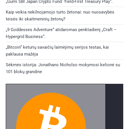
„Gumi SBI Japan Crypto Fund: Yield-First Treasury Play“.
Kaip veikia nekilnojamojo turto žetonai: nuo nuosavybės
teisės iki skaitmeninių žetonų?
„9 Goddesses Adventure“ atidaromas penktadienį „Craft –
Hypergrid Business“.
„Bitcoin“ keturių savaičių laimėjimų serijos testas, kai
paklausa mažėja
Sėkmės istorija: Jonathano Nicholso mokymosi kelionė su
101 blokų grandine