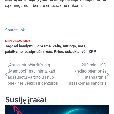
sąžiningumu ir beribiu entuziazmu rinkoms.
Source link
KRIPTO NAUJIENOS
Tagged
bandymui
,
grėsmė
,
kelią
,
mitingo
,
nors
,
palaikymo
,
pasipriešinimas
,
Price
,
sulaukia
,
vėl
,
XRP
Navigacija
„Aptos“ siunčia šifruotą
200 mln. USD
„Mempool“ naujinimą, kad
kredito priemonės
tarp
apsaugotų vartotojus nuo
standartinis
įrašų
priekinės veiklos ir cenzūros
užsakomas sandoris
Susiję įrašai