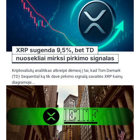
XRP sugenda 9,5%, bet TD
nuosekliai mirksi pirkimo signalas
Kriptovaliutų analitikas atkreipė dėmesį į tai, kad Tom Demark
(TD) Sequential ką tik davė pirkimo signalą savaitės XRP kainų
diagramoje.…