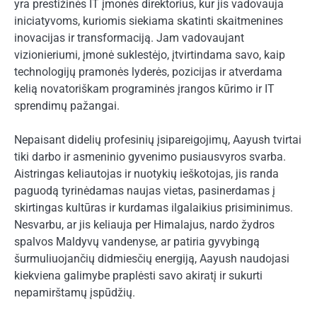
yra prestižinės IT įmonės direktorius, kur jis vadovauja
iniciatyvoms, kuriomis siekiama skatinti skaitmenines
inovacijas ir transformaciją. Jam vadovaujant
vizionieriumi, įmonė suklestėjo, įtvirtindama savo, kaip
technologijų pramonės lyderės, pozicijas ir atverdama
kelią novatoriškam programinės įrangos kūrimo ir IT
sprendimų pažangai.
Nepaisant didelių profesinių įsipareigojimų, Aayush tvirtai
tiki darbo ir asmeninio gyvenimo pusiausvyros svarba.
Aistringas keliautojas ir nuotykių ieškotojas, jis randa
paguodą tyrinėdamas naujas vietas, pasinerdamas į
skirtingas kultūras ir kurdamas ilgalaikius prisiminimus.
Nesvarbu, ar jis keliauja per Himalajus, nardo žydros
spalvos Maldyvų vandenyse, ar patiria gyvybingą
šurmuliuojančių didmiesčių energiją, Aayush naudojasi
kiekviena galimybe praplėsti savo akiratį ir sukurti
nepamirštamų įspūdžių.