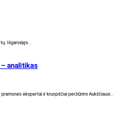
etų. Išgarsėjęs…
– analitikas
rė pramonės ekspertai ir kruopščiai peržiūrimi Aukščiausi…