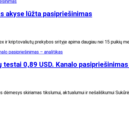
os akyse lūžta pasipriešinimas
orex ir kriptovaliutų prekybos srityje apima daugiau nei 15 puikių m
 testai 0,89 USD. Kanalo pasipriešinimas 
dinis dėmesys skiriamas tikslumui, aktualumui ir nešališkumui Sukū