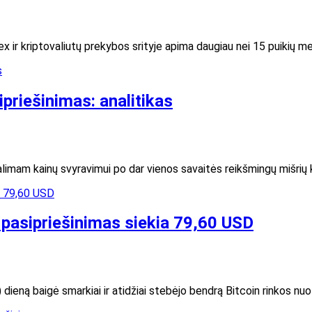
orex ir kriptovaliutų prekybos srityje apima daugiau nei 15 puikių m
priešinimas: analitikas
limam kainų svyravimui po dar vienos savaitės reikšmingų mišrių 
u pasipriešinimas siekia 79,60 USD
dieną baigė smarkiai ir atidžiai stebėjo bendrą Bitcoin rinkos nuo