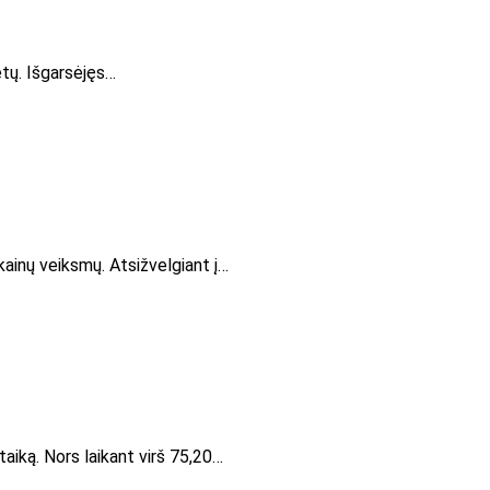
etų. Išgarsėjęs…
kainų veiksmų. Atsižvelgiant į…
taiką. Nors laikant virš 75,20…