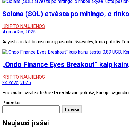
Solana (SOL) atvėsta po mitingo, o rink
KRIPTO NAUJIENOS
4 gruodžio, 2025
Aayush Jindal, finansų rinkų pasaulio šviesulys, kurio patirtis F
„Ondo Finance Eyes Breakout“ kaip kainų
KRIPTO NAUJIENOS
24 kovo, 2025
Priežastis pasitikėti Griežta redakcinė politika, kurioje pagrin
Paieška
Paieška
Naujausi įrašai