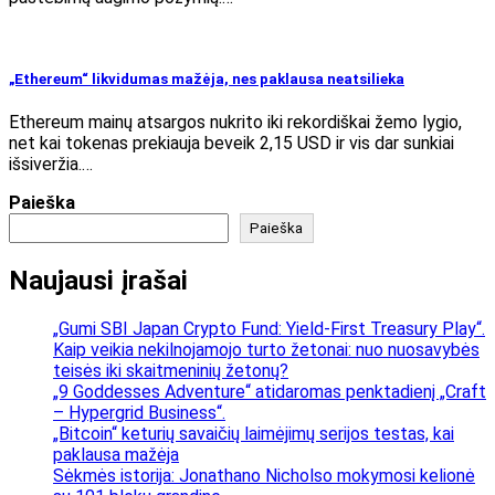
„Ethereum“ likvidumas mažėja, nes paklausa neatsilieka
Ethereum mainų atsargos nukrito iki rekordiškai žemo lygio,
net kai tokenas prekiauja beveik 2,15 USD ir vis dar sunkiai
išsiveržia.…
Paieška
Paieška
Naujausi įrašai
„Gumi SBI Japan Crypto Fund: Yield-First Treasury Play“.
Kaip veikia nekilnojamojo turto žetonai: nuo nuosavybės
teisės iki skaitmeninių žetonų?
„9 Goddesses Adventure“ atidaromas penktadienį „Craft
– Hypergrid Business“.
„Bitcoin“ keturių savaičių laimėjimų serijos testas, kai
paklausa mažėja
Sėkmės istorija: Jonathano Nicholso mokymosi kelionė