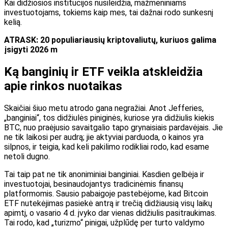
Kai didžiosios institucijos nusileidžia, mažmeniniams
investuotojams, tokiems kaip mes, tai dažnai rodo sunkesnį
kelią.
ATRASK: 20 populiariausių kriptovaliutų, kuriuos galima
įsigyti 2026 m
Ką banginių ir ETF veikla atskleidžia
apie rinkos nuotaikas
Skaičiai šiuo metu atrodo gana negražiai. Anot Jefferies,
„banginiai“, tos didžiulės piniginės, kuriose yra didžiulis kiekis
BTC, nuo praėjusio savaitgalio tapo grynaisiais pardavėjais. Jie
ne tik laikosi per audrą; jie aktyviai parduoda, o kainos yra
silpnos, ir teigia, kad keli pakilimo rodikliai rodo, kad esame
netoli dugno.
Tai taip pat ne tik anoniminiai banginiai. Kasdien gelbėja ir
investuotojai, besinaudojantys tradicinėmis finansų
platformomis. Sausio pabaigoje pastebėjome, kad Bitcoin
ETF nutekėjimas pasiekė antrą ir trečią didžiausią visų laikų
apimtį, o vasario 4 d. įvyko dar vienas didžiulis pasitraukimas.
Tai rodo, kad „turizmo“ pinigai, užplūdę per turto valdymo