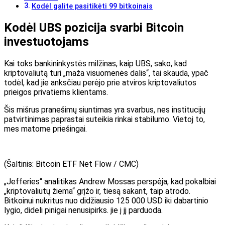
Kodėl galite pasitikėti 99 bitkoinais
Kodėl UBS pozicija svarbi Bitcoin
investuotojams
Kai toks bankininkystės milžinas, kaip UBS, sako, kad
kriptovaliutą turi „maža visuomenės dalis“, tai skauda, ​​ypač
todėl, kad jie anksčiau perėjo prie atviros kriptovaliutos
prieigos privatiems klientams.
Šis mišrus pranešimų siuntimas yra svarbus, nes institucijų
patvirtinimas paprastai suteikia rinkai stabilumo. Vietoj to,
mes matome priešingai.
(Šaltinis: Bitcoin ETF Net Flow / CMC)
„Jefferies“ analitikas Andrew Mossas perspėja, kad pokalbiai
„kriptovaliutų žiema“ grįžo ir, tiesą sakant, taip atrodo.
Bitkoinui nukritus nuo didžiausio 125 000 USD iki dabartinio
lygio, dideli pinigai nenusipirks. jie į jį parduoda.