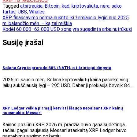
KRIPTO NAUJIENOS
Tagged
atsitraukia
,
Bitcoin
,
kad
,
kriptovaliuta
,
nėra
,
sako
,
turtas
,
UBS
,
Whales
Navigacija
XRP finansavimo norma nukrito iki žemiausio lygio nuo 2025
m. balandžio mėn. – ką tai reiškia
tarp
Kodėl 60 000–62 000 USD zona yra sugadinta arba nutrūkusi
įrašų
Susiję įrašai
Solana Crypto prarado 68% iš ATH, o tikrintojai dingsta
2026 m. sausio mėn. Solana kriptovaliutų kaina pasiekė visų
laikų aukščiausią lygį – 295 USD. Dabar ji prekiauja beveik 84…
XRP Ledger veikla pirmąjį ketvirtį išaugo nepaisant XRP kainų
nuosmukio: Messari
Kainos požiūriu XRP 2026 m. pradžia buvo gana sudėtinga,
tačiau pagal naujausią Messari ataskaitą XRP Ledger buvo
pastebimų augimo požymių.…