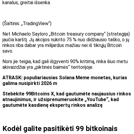
kanalus, greitai išsenka.
(Šaltinis: „TradingView“)
Net Michaelo Sayloro „Bitcoin treasury company“ (strategija)
jaučia karštį. Jų akcijos nukrito 75 % nuo didžiausio taško, o jų
rinkos riba dabar yra
milijardus
mažiau
nei iš tikrųjų Bitcoin
savo.
Nors jie teigia, kad gali išgyventi 90% kritimą, rinka šiuo metu
akivaizdžiai yra „piktinės baimės“ teritorijoje.
ATRASK: populiariausias Solana Meme monetas, kurias
galima nusipirkti 2026 m
Stebėkite 99Bitcoins X, kad gautumėte naujausius rinkos
atnaujinimus, ir užsiprenumeruokite „YouTube“, kad
gautumėte kasdienę ekspertų rinkos analizę
Kodėl galite pasitikėti 99 bitkoinais