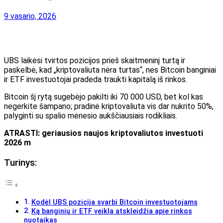
9 vasario, 2026
UBS laikėsi tvirtos pozicijos prieš skaitmeninį turtą ir
paskelbė, kad „kriptovaliuta nėra turtas“, nes Bitcoin banginiai
ir ETF investuotojai pradeda traukti kapitalą iš rinkos.
Bitcoin šį rytą sugebėjo pakilti iki 70 000 USD, bet kol kas
negerkite šampano; pradinė kriptovaliuta vis dar nukrito 50%,
palyginti su spalio mėnesio aukščiausiais rodikliais.
ATRASTI: geriausios naujos kriptovaliutos investuoti
2026 m
Turinys:
Kodėl UBS pozicija svarbi Bitcoin investuotojams
Ką banginių ir ETF veikla atskleidžia apie rinkos
nuotaikas