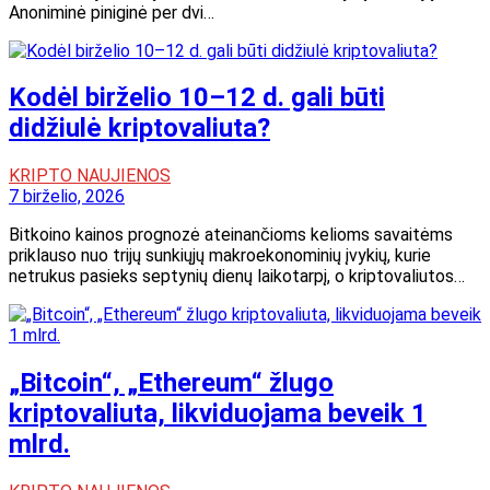
Anoniminė piniginė per dvi…
Kodėl birželio 10–12 d. gali būti
didžiulė kriptovaliuta?
KRIPTO NAUJIENOS
7 birželio, 2026
Bitkoino kainos prognozė ateinančioms kelioms savaitėms
priklauso nuo trijų sunkiųjų makroekonominių įvykių, kurie
netrukus pasieks septynių dienų laikotarpį, o kriptovaliutos…
„Bitcoin“, „Ethereum“ žlugo
kriptovaliuta, likviduojama beveik 1
mlrd.