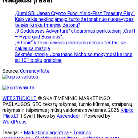
„Gumi SBI Japan Crypto Fund: Yield-First Treasury Play“.
Kaip veikia nekilnojamojo turto žetonai: nuo nuosavybės
teisės iki skaitmeninių žetonų?
„9 Goddesses Adventure“ atidaromas penktadienį „Craft
– Hypergrid Business“.
„Bitcoin“ keturių savaičių laimėjimų serijos testas, kai
paklausa mažėja
Sėkmės istorija: Jonathano Nicholso mokymosi kelionė
su 101 blokų grandine
Source:
CurrencyRate
WEBSTUDIO.LT
© SKAITMENINIO MARKETINGO
PASLAUGOS. SEO tekstų rašymas, turinio kūrimas, straipsnių
rašymas ir talpinimas į mūsų valdomas svetaines. 2026
Kripto
Plius.LT
| Swift News by
Ascendoor
| Powered by
WordPress
.
Draugai: -
Marketingo agentūra
-
Teisinės