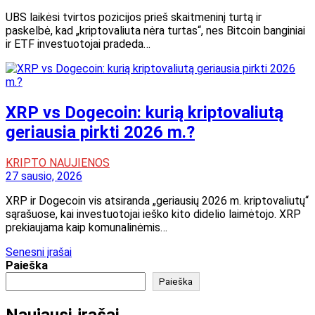
UBS laikėsi tvirtos pozicijos prieš skaitmeninį turtą ir
paskelbė, kad „kriptovaliuta nėra turtas“, nes Bitcoin banginiai
ir ETF investuotojai pradeda…
XRP vs Dogecoin: kurią kriptovaliutą
geriausia pirkti 2026 m.?
KRIPTO NAUJIENOS
27 sausio, 2026
XRP ir Dogecoin vis atsiranda „geriausių 2026 m. kriptovaliutų“
sąrašuose, kai investuotojai ieško kito didelio laimėtojo. XRP
prekiaujama kaip komunalinėmis…
Navigacija
Senesni įrašai
Paieška
tarp
Paieška
įrašų
Naujausi įrašai