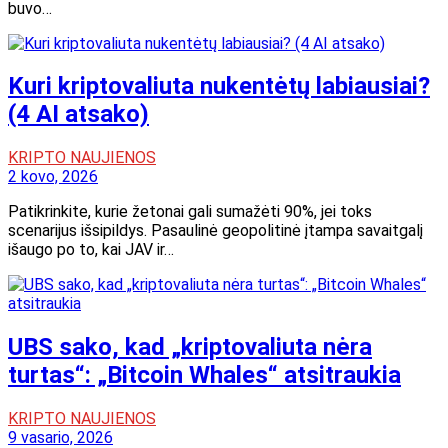
buvo…
Kuri kriptovaliuta nukentėtų labiausiai?
(4 AI atsako)
KRIPTO NAUJIENOS
2 kovo, 2026
Patikrinkite, kurie žetonai gali sumažėti 90%, jei toks
scenarijus išsipildys. Pasaulinė geopolitinė įtampa savaitgalį
išaugo po to, kai JAV ir…
UBS sako, kad „kriptovaliuta nėra
turtas“: „Bitcoin Whales“ atsitraukia
KRIPTO NAUJIENOS
9 vasario, 2026