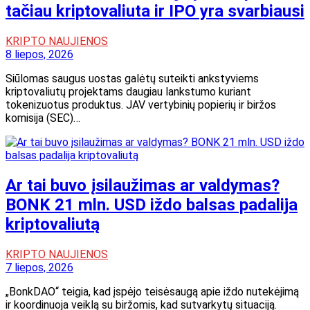
tačiau kriptovaliuta ir IPO yra svarbiausi
KRIPTO NAUJIENOS
8 liepos, 2026
Siūlomas saugus uostas galėtų suteikti ankstyviems
kriptovaliutų projektams daugiau lankstumo kuriant
tokenizuotus produktus. JAV vertybinių popierių ir biržos
komisija (SEC)…
Ar tai buvo įsilaužimas ar valdymas?
BONK 21 mln. USD iždo balsas padalija
kriptovaliutą
KRIPTO NAUJIENOS
7 liepos, 2026
„BonkDAO“ teigia, kad įspėjo teisėsaugą apie iždo nutekėjimą
ir koordinuoja veiklą su biržomis, kad sutvarkytų situaciją.