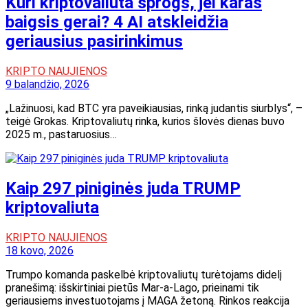
Kuri kriptovaliuta sprogs, jei karas
baigsis gerai? 4 AI atskleidžia
geriausius pasirinkimus
KRIPTO NAUJIENOS
9 balandžio, 2026
„Lažinuosi, kad BTC yra paveikiausias, rinką judantis siurblys“, –
teigė Grokas. Kriptovaliutų rinka, kurios šlovės dienas buvo
2025 m., pastaruosius…
Kaip 297 piniginės juda TRUMP
kriptovaliuta
KRIPTO NAUJIENOS
18 kovo, 2026
Trumpo komanda paskelbė kriptovaliutų turėtojams didelį
pranešimą: išskirtiniai pietūs Mar-a-Lago, prieinami tik
geriausiems investuotojams į MAGA žetoną. Rinkos reakcija