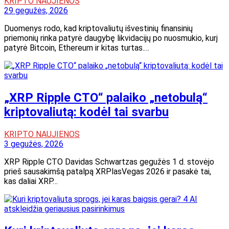
KRIPTO NAUJIENOS
29 gegužės, 2026
Duomenys rodo, kad kriptovaliutų išvestinių finansinių
priemonių rinka patyrė daugybę likvidacijų po nuosmukio, kurį
patyrė Bitcoin, Ethereum ir kitas turtas.…
„XRP Ripple CTO“ palaiko „netobulą“
kriptovaliutą: kodėl tai svarbu
KRIPTO NAUJIENOS
3 gegužės, 2026
XRP Ripple CTO Davidas Schwartzas gegužės 1 d. stovėjo
prieš sausakimšą patalpą XRPlasVegas 2026 ir pasakė tai,
kas daliai XRP…