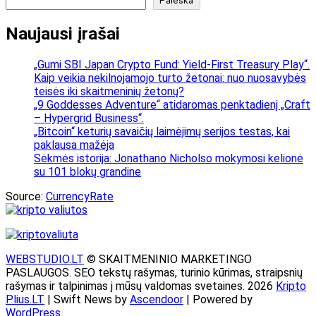
Paieška
Naujausi įrašai
„Gumi SBI Japan Crypto Fund: Yield-First Treasury Play“.
Kaip veikia nekilnojamojo turto žetonai: nuo nuosavybės
teisės iki skaitmeninių žetonų?
„9 Goddesses Adventure“ atidaromas penktadienį „Craft
– Hypergrid Business“.
„Bitcoin“ keturių savaičių laimėjimų serijos testas, kai
paklausa mažėja
Sėkmės istorija: Jonathano Nicholso mokymosi kelionė
su 101 blokų grandine
Source:
CurrencyRate
WEBSTUDIO.LT
© SKAITMENINIO MARKETINGO
PASLAUGOS. SEO tekstų rašymas, turinio kūrimas, straipsnių
rašymas ir talpinimas į mūsų valdomas svetaines. 2026
Kripto
Plius.LT
| Swift News by
Ascendoor
| Powered by
WordPress
.