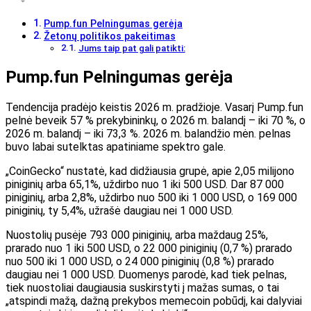
Pump.fun Pelningumas gerėja
Žetonų politikos pakeitimas
Jums taip pat gali patikti:
Pump.fun Pelningumas gerėja
Tendencija pradėjo keistis 2026 m. pradžioje. Vasarį Pump.fun
pelnė beveik 57 % prekybininkų, o 2026 m. balandį – iki 70 %, o
2026 m. balandį – iki 73,3 %. 2026 m. balandžio mėn. pelnas
buvo labai sutelktas apatiniame spektro gale.
„CoinGecko“ nustatė, kad didžiausia grupė, apie 2,05 milijono
piniginių arba 65,1%, uždirbo nuo 1 iki 500 USD. Dar 87 000
piniginių, arba 2,8%, uždirbo nuo 500 iki 1 000 USD, o 169 000
piniginių, ty 5,4%, užrašė daugiau nei 1 000 USD.
Nuostolių pusėje 793 000 piniginių, arba maždaug 25%,
prarado nuo 1 iki 500 USD, o 22 000 piniginių (0,7 %) prarado
nuo 500 iki 1 000 USD, o 24 000 piniginių (0,8 %) prarado
daugiau nei 1 000 USD. Duomenys parodė, kad tiek pelnas,
tiek nuostoliai daugiausia suskirstyti į mažas sumas, o tai
„atspindi mažą, dažną prekybos memecoin pobūdį, kai dalyviai