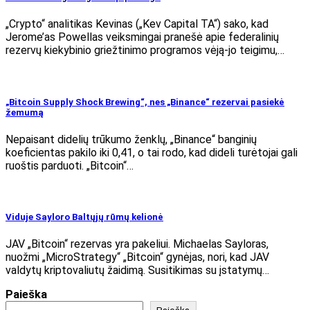
„Crypto“ analitikas Kevinas („Kev Capital TA“) sako, kad
Jerome’as Powellas veiksmingai pranešė apie federalinių
rezervų kiekybinio griežtinimo programos vėją-jo teigimu,…
„Bitcoin Supply Shock Brewing“, nes „Binance“ rezervai pasiekė
žemumą
Nepaisant didelių trūkumo ženklų, „Binance“ banginių
koeficientas pakilo iki 0,41, o tai rodo, kad dideli turėtojai gali
ruoštis parduoti. „Bitcoin“…
Viduje Sayloro Baltųjų rūmų kelionė
JAV „Bitcoin“ rezervas yra pakeliui. Michaelas Sayloras,
nuožmi „MicroStrategy“ „Bitcoin“ gynėjas, nori, kad JAV
valdytų kriptovaliutų žaidimą. Susitikimas su įstatymų…
Paieška