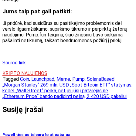
Jums taip pat gali patikti:
Ji pridūrė, kad susidūrus su pasitikėjimo problemomis dėl
verslo ilgaamžiškumo, supirkimo tikrumo ir perpirktų žetonų
naudojimo. Pump.fun teigimu, šiuo žingsniu buvo siekiama
pašalinti netikrumą, taikant bendruomenės požiūrį į priekį.
Source link
KRIPTO NAUJIENOS
Tagged
Coin
,
Launchpad
,
Meme
,
Pump
,
SolanaBased
Navigacija
„Morgan Stanley“ 269 mln. USD „Spot Bitcoin ETF“ statymas:
kodėl „Wall Street“ perka, net jei jūsų patarėjas ne
tarp
„Ethereum Price“ bando padidinti pelną, 2 420 USD pakeliui
įrašų
Susiję įrašai
Powell tiesiog telegrafo qt pabaiga