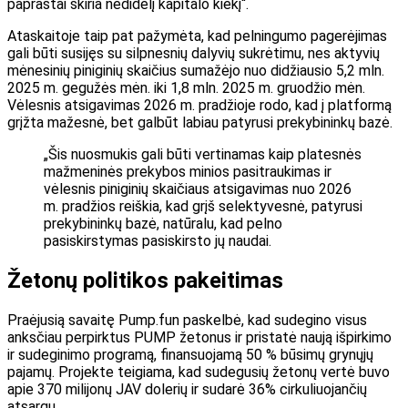
paprastai skiria nedidelį kapitalo kiekį“.
Ataskaitoje taip pat pažymėta, kad pelningumo pagerėjimas
gali būti susijęs su silpnesnių dalyvių sukrėtimu, nes aktyvių
mėnesinių piniginių skaičius sumažėjo nuo didžiausio 5,2 mln.
2025 m. gegužės mėn. iki 1,8 mln. 2025 m. gruodžio mėn.
Vėlesnis atsigavimas 2026 m. pradžioje rodo, kad į platformą
grįžta mažesnė, bet galbūt labiau patyrusi prekybininkų bazė.
„Šis nuosmukis gali būti vertinamas kaip platesnės
mažmeninės prekybos minios pasitraukimas ir
vėlesnis piniginių skaičiaus atsigavimas nuo 2026
m. pradžios reiškia, kad grįš selektyvesnė, patyrusi
prekybininkų bazė, natūralu, kad pelno
pasiskirstymas pasiskirsto jų naudai.
Žetonų politikos pakeitimas
Praėjusią savaitę Pump.fun paskelbė, kad sudegino visus
anksčiau perpirktus PUMP žetonus ir pristatė naują išpirkimo
ir sudeginimo programą, finansuojamą 50 % būsimų grynųjų
pajamų. Projekte teigiama, kad sudegusių žetonų vertė buvo
apie 370 milijonų JAV dolerių ir sudarė 36% cirkuliuojančių
atsargų.