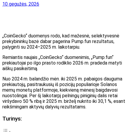
10 gegužės, 2026
„CoinGecko“ duomenys rodo, kad mažesnė, selektyvesnė
prekybininkų bazė dabar pagerina Pump.fun rezultatus,
palyginti su 2024–2025 m. laikotarpiu.
Remiantis naujais „CoinGecko“ duomenimis, „Pump.fun“
prekiautojai po ilgo prasto rodiklio 2026 m. pradeda matyti
aiškų pasikeitimą.
Nuo 2024 m. balandžio mėn. iki 2025 m. pabaigos dauguma
prekiautojų, pasitraukusių iš pozicijų populiarioje Solanos
memų monetų platformoje, kiekvieną mėnesį baigdavosi
nuostolingai. Per šį laikotarpį pelningų piniginių dalis retai
viršydavo 50 % ribą ir 2025 m. birželį nukrito iki 30,1 %, esant
reikšmingam aktyvių dalyvių rezultatams.
Turinys: