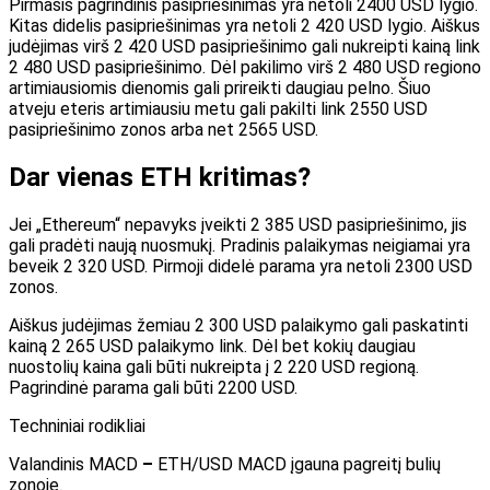
Pirmasis pagrindinis pasipriešinimas yra netoli 2400 USD lygio.
Kitas didelis pasipriešinimas yra netoli 2 420 USD lygio. Aiškus
judėjimas virš 2 420 USD pasipriešinimo gali nukreipti kainą link
2 480 USD pasipriešinimo. Dėl pakilimo virš 2 480 USD regiono
artimiausiomis dienomis gali prireikti daugiau pelno. Šiuo
atveju eteris artimiausiu metu gali pakilti link 2550 USD
pasipriešinimo zonos arba net 2565 USD.
Dar vienas ETH kritimas?
Jei „Ethereum“ nepavyks įveikti 2 385 USD pasipriešinimo, jis
gali pradėti naują nuosmukį. Pradinis palaikymas neigiamai yra
beveik 2 320 USD. Pirmoji didelė parama yra netoli 2300 USD
zonos.
Aiškus judėjimas žemiau 2 300 USD palaikymo gali paskatinti
kainą 2 265 USD palaikymo link. Dėl bet kokių daugiau
nuostolių kaina gali būti nukreipta į 2 220 USD regioną.
Pagrindinė parama gali būti 2200 USD.
Techniniai rodikliai
Valandinis MACD
–
ETH/USD MACD įgauna pagreitį bulių
zonoje.