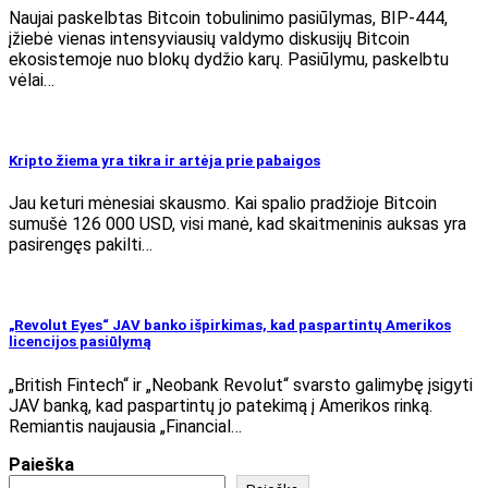
Naujai paskelbtas Bitcoin tobulinimo pasiūlymas, BIP-444,
įžiebė vienas intensyviausių valdymo diskusijų Bitcoin
ekosistemoje nuo blokų dydžio karų. Pasiūlymu, paskelbtu
vėlai…
Kripto žiema yra tikra ir artėja prie pabaigos
Jau keturi mėnesiai skausmo. Kai spalio pradžioje Bitcoin
sumušė 126 000 USD, visi manė, kad skaitmeninis auksas yra
pasirengęs pakilti…
„Revolut Eyes“ JAV banko išpirkimas, kad paspartintų Amerikos
licencijos pasiūlymą
„British Fintech“ ir „Neobank Revolut“ svarsto galimybę įsigyti
JAV banką, kad paspartintų jo patekimą į Amerikos rinką.
Remiantis naujausia „Financial…
Paieška