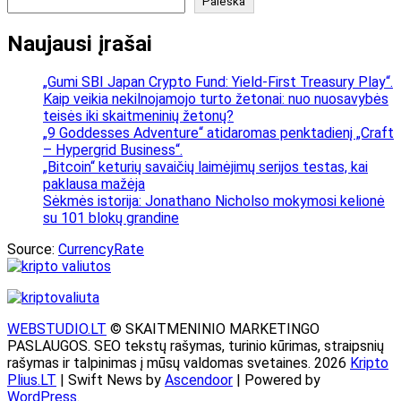
Paieška
Naujausi įrašai
„Gumi SBI Japan Crypto Fund: Yield-First Treasury Play“.
Kaip veikia nekilnojamojo turto žetonai: nuo nuosavybės
teisės iki skaitmeninių žetonų?
„9 Goddesses Adventure“ atidaromas penktadienį „Craft
– Hypergrid Business“.
„Bitcoin“ keturių savaičių laimėjimų serijos testas, kai
paklausa mažėja
Sėkmės istorija: Jonathano Nicholso mokymosi kelionė
su 101 blokų grandine
Source:
CurrencyRate
WEBSTUDIO.LT
© SKAITMENINIO MARKETINGO
PASLAUGOS. SEO tekstų rašymas, turinio kūrimas, straipsnių
rašymas ir talpinimas į mūsų valdomas svetaines. 2026
Kripto
Plius.LT
| Swift News by
Ascendoor
| Powered by
WordPress
.