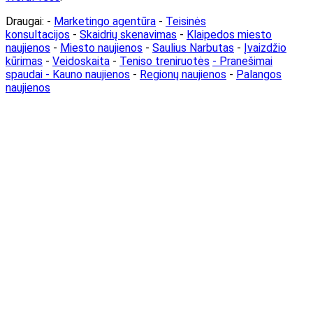
Draugai: -
Marketingo agentūra
-
Teisinės
konsultacijos
-
Skaidrių skenavimas
-
Klaipedos miesto
naujienos
-
Miesto naujienos
-
Saulius Narbutas
-
Įvaizdžio
kūrimas
-
Veidoskaita
-
Teniso treniruotės
- Pranešimai
spaudai -
Kauno naujienos
-
Regionų naujienos
-
Palangos
naujienos