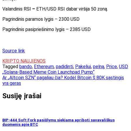
Valandinis RSI
–
ETH/USD RSI dabar viršija 50 zoną.
Pagrindinis paramos lygis – 2300 USD
Pagrindinis pasipriešinimo lygis – 2385 USD
Source link
KRIPTO NAUJIENOS
Tagged
bando
,
Ethereum
,
padidinti
,
Pakeliui
,
pelną
,
Price
,
USD
Navigacija
„Solana-Based Meme Coin Launchpad Pump“
Ar „Altcoin SZN“ pagaliau čia? Kodėl Bitcoin $ 80K sąstingis
tarp
yra geras
įrašų
Susiję įrašai
BIP-444 Soft Fork pasiūlymu siekiama apriboti savavališkus
duomenis apie BTC