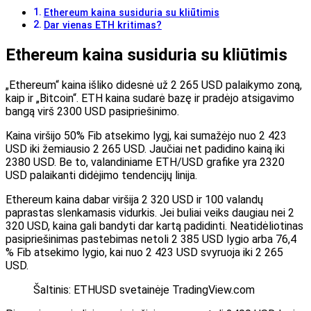
Ethereum kaina susiduria su kliūtimis
Dar vienas ETH kritimas?
Ethereum kaina susiduria su kliūtimis
„Ethereum“ kaina išliko didesnė už 2 265 USD palaikymo zoną,
kaip ir „Bitcoin“. ETH kaina sudarė bazę ir pradėjo atsigavimo
bangą virš 2300 USD pasipriešinimo.
Kaina viršijo 50% Fib atsekimo lygį, kai sumažėjo nuo 2 423
USD iki žemiausio 2 265 USD. Jaučiai net padidino kainą iki
2380 USD. Be to, valandiniame ETH/USD grafike yra 2320
USD palaikanti didėjimo tendencijų linija.
Ethereum kaina dabar viršija 2 320 USD ir 100 valandų
paprastas slenkamasis vidurkis. Jei buliai veiks daugiau nei 2
320 USD, kaina gali bandyti dar kartą padidinti. Neatidėliotinas
pasipriešinimas pastebimas netoli 2 385 USD lygio arba 76,4
% Fib atsekimo lygio, kai nuo 2 423 USD svyruoja iki 2 265
USD.
Šaltinis: ETHUSD svetainėje TradingView.com