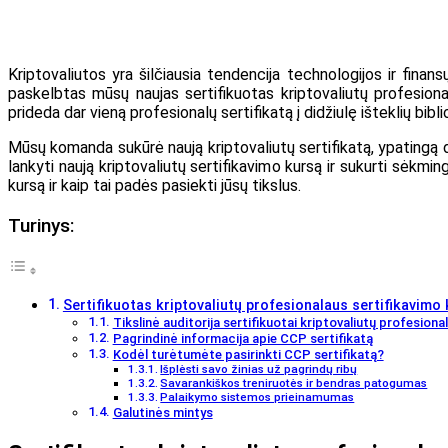
Kriptovaliutos yra šilčiausia tendencija technologijos ir fina
paskelbtas mūsų naujas sertifikuotas kriptovaliutų profesional
prideda dar vieną profesionalų sertifikatą į didžiulę išteklių 
Mūsų komanda sukūrė naują kriptovaliutų sertifikatą, ypatingą dė
lankyti naują kriptovaliutų sertifikavimo kursą ir sukurti sėkm
kursą ir kaip tai padės pasiekti jūsų tikslus.
Turinys:
Sertifikuotas kriptovaliutų profesionalaus sertifikavimo
Tikslinė auditorija sertifikuotai kriptovaliutų profesional
Pagrindinė informacija apie CCP sertifikatą
Kodėl turėtumėte pasirinkti CCP sertifikatą?
Išplėsti savo žinias už pagrindų ribų
Savarankiškos treniruotės ir bendras patogumas
Palaikymo sistemos prieinamumas
Galutinės mintys