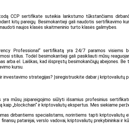
CP sertifikate suteikia lankstumo tūkstančiams dirbančių sp
randant kitų pareigų. Besimokantieji gali naudotis sertifikavimo 
 išnaudoti naujos klasės skaitmeninio turto klasės galimybes.
currency Professional“ sertifikatą yra 24/7 paramos visiems 
ymosi stilius. Todėl besimokantieji gali pasikliauti mūsų reaguo
mas arba el. Laiškas, kad išspręstų besimokančiųjų abejones. Be t
avimo kursu.
ir investavimo strategijas? Įsiregistruokite dabar į kriptovaliutų
s yra mūsų įsipareigojimo siūlyti išsamius profesinius sertifik
ą kaip „blockchain“ ir kriptovaliutų ekspertus. Mes siekiame perž
 dirbantiems specialistams, norintiems tapti kriptovaliutų eksp
finansų patarėjai, verslo vadovai, kriptovaliutų prekybininkai ir k