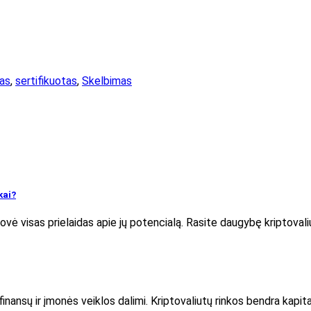
tas
,
sertifikuotas
,
Skelbimas
kai?
riovė visas prielaidas apie jų potencialą. Rasite daugybę kriptova
ansų ir įmonės veiklos dalimi. Kriptovaliutų rinkos bendra kapitali