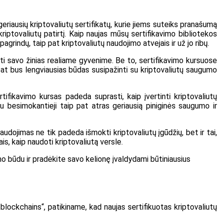
geriausių kriptovaliutų sertifikatų, kurie jiems suteiks pranašumą
 kriptovaliutų patirtį. Kaip naujas mūsų sertifikavimo bibliotekos
pagrindų, taip pat kriptovaliutų naudojimo atvejais ir už jo ribų.
ti savo žinias realiame gyvenime. Be to, sertifikavimo kursuose
pat bus lengviausias būdas susipažinti su kriptovaliutų saugumo
ifikavimo kursas padeda suprasti, kaip įvertinti kriptovaliutų
u besimokantieji taip pat atras geriausią piniginės saugumo ir
dojimas ne tik padeda išmokti kriptovaliutų įgūdžių, bet ir tai,
is, kaip naudoti kriptovaliutą versle.
imo būdu ir pradėkite savo kelionę įvaldydami būtiniausius
blockchains“, patikiname, kad naujas sertifikuotas kriptovaliutų