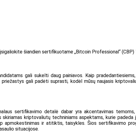
-įsigaliokite šiandien sertifikuotame „Bitcoin Professional“ (CBP) 
kandidatams gali sukelti daug painiavos. Kaip pradedantiesiems, 
s priežastys gali padėti suprasti, kodėl mūsų naujasis kriptovaliu
onalaus sertifikavimo detalė dabar yra akcentavimas temoms, k
s skiriamas kriptovaliutų techniniams aspektams, kurie padeda į
aip apmokestinimas ir atitiktis, taisykles. Šios sertifikavimo p
asaulio situacijose.