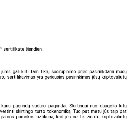
™ sertifikate šiandien.
jums gali kilti tam tikrų susirūpinimo prieš pasirinkdami mūsų
tų sertifikavimas yra geriausias pasirinkimas jūsų kriptovaliutų
urių pagrindą sudaro pagrindai. Skirtingai nuo daugelio kitų
vertinti skirtingo turto tokenomiką. Tuo pat metu jūs taip pat
rogramos pamokos užtikrina, kad jūs ne tik žinote kriptovaliutų