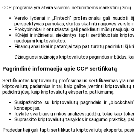
CCP programa yra atvira visiems, neturintiems išankstinių žinių. T
Verslo lyderiai ir „Fintech“ profesionalai gali naudoti š
perspektyvias pamokas, skirtas skatinti naujoves versle ir
Prekybininkai ir entuziastai gali pasikliauti mūsų naujuoju 
Kūrėjai ir inžinieriai, siekiantys tapti sertifikuotais kri
naudojami kriptovaliutos.
Finansų analitikai ir patarėjai taip pat turėtų pasirinkti šį
Džiaugiuosi sužinojęs kriptovaliutos pagrindus ir būdus, kai
Pagrindinė informacija apie CCP sertifikatą
Sertifikuotas kriptovaliutų profesionalus sertifikavimas yra uni
kriptovaliutų padarinius ir tai, kaip galite įvertinti kriptovaliu
padidinti jūsų, kaip kriptovaliutų eksperto, patikimumą.
Susipažinkite su kriptovaliutų pagrindais ir „blockchai
koncepcijas.
Įgykite svarbiausių rinkos analizės įgūdžių, tokių kaip tok
Supraskite kriptovaliutų taisykles ir saugumo praktiką, pa
Pradedantieji gali tapti sertifikuotu kriptovaliutų ekspertu, 