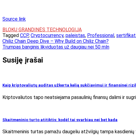
Source link
BLOKŲ GRANDINĖS TECHNOLOGIJA
Tagged
CCP
,
Cryptocurrency
,
paleistas
,
Professional
,
sertifika
Navigacija
Chiliz Chain Deep Dive – Why Build on Chiliz Chain?
Trumpas banginis likviduotas už daugiau nei 50 mln
tarp
įrašų
Susiję įrašai
Kaip kriptovaliutų auditas užkerta kelią sukčiavimui ir finansinei rizi
Kriptovaliutos tapo neatsiejama pasaulinių finansų dalimi ir sug
Skaitmeninio turto atitiktis: kodėl tai svarbiau nei bet kada
Skaitmeninis turtas pamažu daugeliu atžvilgių tampa kasdienių fin