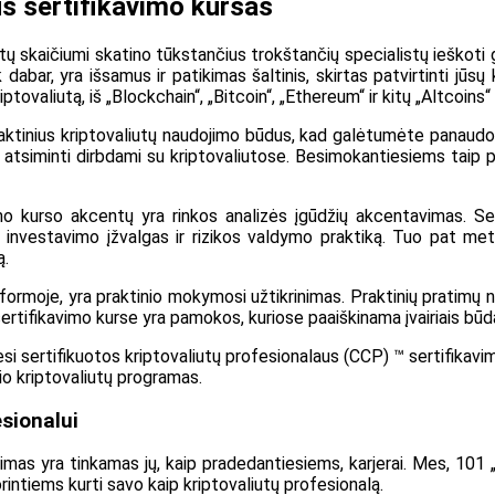
us sertifikavimo kursas
etų skaičiumi skatino tūkstančius trokštančių specialistų ieškoti 
 dabar, yra išsamus ir patikimas šaltinis, skirtas patvirtinti jūsų
tovaliutą, iš „Blockchain“, „Bitcoin“, „Ethereum“ ir kitų „Altcoins“ 
 praktinius kriptovaliutų naudojimo būdus, kad galėtumėte panaudo
 atsiminti dirbdami su kriptovaliutose. Besimokantiesiems taip 
imo kurso akcentų yra rinkos analizės įgūdžių akcentavimas. Sert
s, investavimo įžvalgas ir rizikos valdymo praktiką. Tuo pat met
ą.
moje, yra praktinio mokymosi užtikrinimas. Praktinių pratimų nau
sertifikavimo kurse yra pamokos, kuriose paaiškinama įvairiais būda
iesi sertifikuotos kriptovaliutų profesionalaus (CCP) ™ sertifikav
lio kriptovaliutų programas.
esionalui
vimas yra tinkamas jų, kaip pradedantiesiems, karjerai. Mes, 101 „
rintiems kurti savo kaip kriptovaliutų profesionalą.