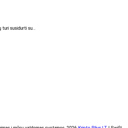
 turi susidurti su…
imas į mūsų valdomas svetaines. 2026
Kripto Plius.LT
| Swift