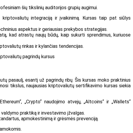
fesiniam šių tikslinių auditorijos grupių augimui.
 kriptovaliutų integraciją ir įvaikinimą. Kursas taip pat siūlys
techninius aspektus ir geriausias prekybos strategijas.
ifikatą, kad atrastų naujų būdų, kaip sukurti sprendimus, kuriuose
iptovaliutų rinkas ir kylančias tendencijas.
riptovaliutų pagrindų kursus
iutų pasaulį, esantį už pagrindų ribų. Šis kursas moko praktinius
ymosi tikslus, naujausias kriptovaliutų sertifikavimo kursas siekia
Ethereum“, „Crypto“ naudojimo atvejų, „Altcoins“ ir „Wallets“
s valdymo praktiką ir investavimo įžvalgas.
 standartus, apmokestinimą ir grėsmės prevenciją.
 pamokomis.