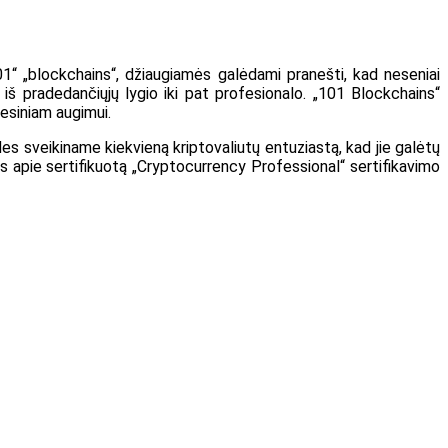
101“ „blockchains“, džiaugiamės galėdami pranešti, kad neseniai
 iš pradedančiųjų lygio iki pat profesionalo. „101 Blockchains“
fesiniam augimui.
Mes sveikiname kiekvieną kriptovaliutų entuziastą, kad jie galėtų
os apie sertifikuotą „Cryptocurrency Professional“ sertifikavimo