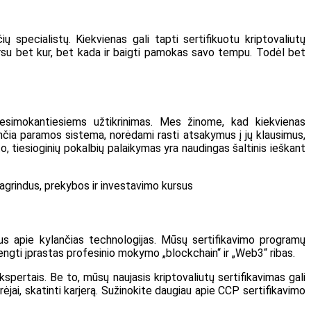
ecialistų. Kiekvienas gali tapti sertifikuotu kriptovaliutų
kursu bet kur, bet kada ir baigti pamokas savo tempu. Todėl bet
besimokantiesiems užtikrinimas. Mes žinome, kad kiekvienas
jančia paramos sistema, norėdami rasti atsakymus į jų klausimus,
o, tiesioginių pokalbių palaikymas yra naudingas šaltinis ieškant
 pagrindus, prekybos ir investavimo kursus
atus apie kylančias technologijas. Mūsų sertifikavimo programų
engti įprastas profesinio mokymo „blockchain“ ir „Web3“ ribas.
ertais. Be to, mūsų naujasis kriptovaliutų sertifikavimas gali
ūrėjai, skatinti karjerą. Sužinokite daugiau apie CCP sertifikavimo