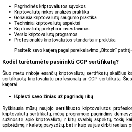
Pagrindinės kriptovaliutos sąvokos
Kriptovaliutų rinkos analizės praktika
Geriausia kriptovaliutų saugumo praktika
Techniniai kriptovaliutų aspektai
Kriptovaliutų prekyba ir investavimas
Verslo kriptovaliutų programos
Profesionalūs kriptovaliutos standartai ir praktika
Pasitelk savo karjerą pagal pareikalavimo „Bitcoin“ patirtį
Kodėl turėtumėte pasirinkti CCP sertifikatą?
Šiuo metu rinkoje esančių kriptovaliutų sertifikatų skaičius 
sertifikuotą kriptovaliutų profesionalų ar CCP sertifikatą. Šio
karjerai.
Išplėsti savo žinias už pagrindų ribų
Ryškiausia mūsų naujojo sertifikuoto kriptovaliutos profesi
kriptovaliutų sertifikatų, mūsų programoje pagrindinis dėmesy
sužinosite apie kriptovaliutų ir kitų svarbių aspektų, tokių k
apibrėžimą ir keletą pavyzdžių, bet ir kaip su jais dirbti realaus p