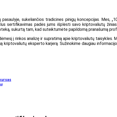
nsų pasaulyje, sukeliančios tradicines pinigų koncepcijas. Mes, „
us sertifikavimas padės jums išplėsti savo kriptovaliutų žinias
biblioteką, sukurtą tam, kad suteiktumėte papildomą pranašumą pro
mesį į rinkos analizę ir supratimą apie kriptovaliutų taisykles. 
ingą kriptovaliutų eksperto karjerą. Sužinokime daugiau informacij
 kursas
ui