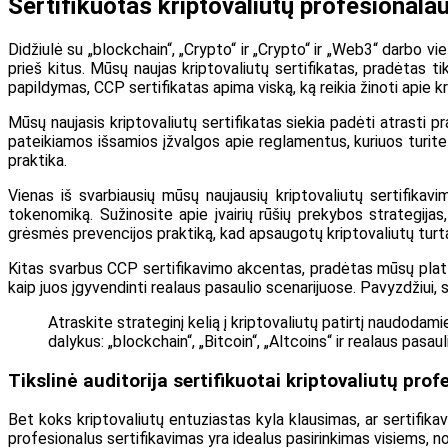
Sertifikuotas kriptovaliutų profesionala
Didžiulė su „blockchain“, „Crypto“ ir „Crypto“ ir „Web3“ darbo vi
prieš kitus. Mūsų naujas kriptovaliutų sertifikatas, pradėtas tik
papildymas, CCP sertifikatas apima viską, ką reikia žinoti apie krip
Mūsų naujasis kriptovaliutų sertifikatas siekia padėti atrasti
pateikiamos išsamios įžvalgos apie reglamentus, kuriuos turite
praktika.
Vienas iš svarbiausių mūsų naujausių kriptovaliutų sertifikav
tokenomiką. Sužinosite apie įvairių rūšių prekybos strategija
grėsmės prevencijos praktiką, kad apsaugotų kriptovaliutų turt
Kitas svarbus CCP sertifikavimo akcentas, pradėtas mūsų platfor
kaip juos įgyvendinti realaus pasaulio scenarijuose. Pavyzdžiui, 
Atraskite strateginį kelią į kriptovaliutų patirtį naudodam
dalykus: „blockchain“, „Bitcoin“, „Altcoins“ ir realaus pasau
Tikslinė auditorija sertifikuotai kriptovaliutų prof
Bet koks kriptovaliutų entuziastas kyla klausimas, ar sertifika
profesionalus sertifikavimas yra idealus pasirinkimas visiems, no