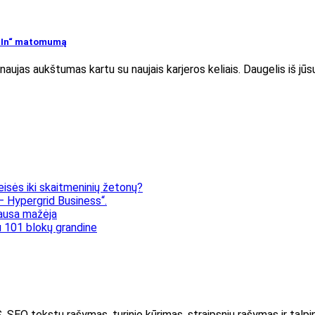
kedIn“ matomumą
ujas aukštumas kartu su naujais karjeros keliais. Daugelis iš jūsų
eisės iki skaitmeninių žetonų?
 Hypergrid Business“.
klausa mažėja
 101 blokų grandine
kstų rašymas, turinio kūrimas, straipsnių rašymas ir talpin