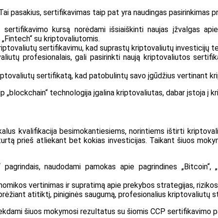
ai pasakius, sertifikavimas taip pat yra naudingas pasirinkimas pro
į sertifikavimo kursą norėdami išsiaiškinti naujas įžvalgas apie
 „Fintech“ su kriptovaliutomis.
kriptovaliutų sertifikavimu, kad suprastų kriptovaliutų investicijų 
ptovaliutų profesionalais, gali pasirinkti naują kriptovaliutos sert
 kriptovaliutų sertifikatą, kad patobulintų savo įgūdžius vertinant kr
p „blockchain“ technologija įgalina kriptovaliutas, dabar įstoja į k
kalus kvalifikacija besimokantiesiems, norintiems ištirti kriptoval
tų turtą prieš atliekant bet kokias investicijas. Taikant šiuos mok
n“ pagrindais, naudodami pamokas apie pagrindines „Bitcoin“, „
enomikos vertinimas ir supratimą apie prekybos strategijas, riziko
brėžiant atitiktį, piniginės saugumą, profesionalius kriptovaliutų
pasiekdami šiuos mokymosi rezultatus su šiomis CCP sertifikavimo