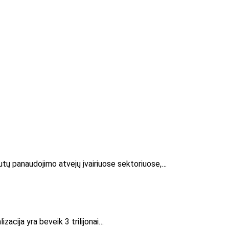
liutų panaudojimo atvejų įvairiuose sektoriuose,…
zacija yra beveik 3 trilijonai…