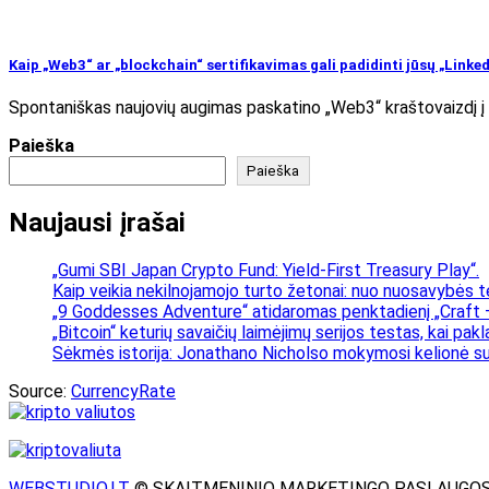
Kaip „Web3“ ar „blockchain“ sertifikavimas gali padidinti jūsų „Lin
Spontaniškas naujovių augimas paskatino „Web3“ kraštovaizdį į na
Paieška
Paieška
Naujausi įrašai
„Gumi SBI Japan Crypto Fund: Yield-First Treasury Play“.
Kaip veikia nekilnojamojo turto žetonai: nuo nuosavybės t
„9 Goddesses Adventure“ atidaromas penktadienį „Craft –
„Bitcoin“ keturių savaičių laimėjimų serijos testas, kai pa
Sėkmės istorija: Jonathano Nicholso mokymosi kelionė su
Source:
CurrencyRate
WEBSTUDIO.LT
© SKAITMENINIO MARKETINGO PASLAUGOS. SEO te