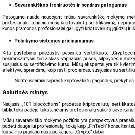
Savarankiškos treniruotės ir bendras patogumas
Patogumo nauda naudojant mūsų savarankišką mokymo metodą C
profesionalu, turinčiu mūsų kriptovaliutų sertifikavimą, nepra
kurios pramonės profesionalai gali įgyti kriptovaliutų įgūdžių ir
Palaikymo sistemos prieinamumas
Kita pastebima priežastis pasirinkti sertifikuotą „Crypto
besimokantysis turi aiškias stipriąsias puses, silpnybes ir mok
susijusius su sertifikavimo kursu. Mūsų ekspertai yra tik kvieti
efektyvių sprendimų, kaip rasti problemas, susijusias su sertifik
Norite išsamiai suprasti kriptovaliutų pagrindus, prekybos 
Galutinės mintys
Naujasis „101 blockchains“ pradėtas kriptovaliutų sertifikata
biblioteka padėjo tūkstančiams profesionalų sukurti savo karjer
Mūsų savarankiško mokymo požiūris yra perspektyvus pranašumas
padėti daugeliui profesionalų, tokių kaip „FinTech“ konsultantai, 
kursą ir jo pranašumus jūsų karjerai „Crypto“ dabar.