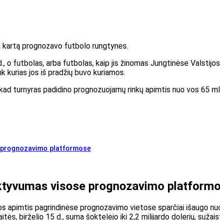
mą kartą prognozavo futbolo rungtynes.
., o futbolas, arba futbolas, kaip jis žinomas Jungtinėse Valstij
nk kurias jos iš pradžių buvo kuriamos.
d turnyras padidino prognozuojamų rinkų apimtis nuo vos 65 mln. 
e prognozavimo platformose
 aktyvumas visose prognozavimo platform
 apimtis pagrindinėse prognozavimo vietose sparčiai išaugo nuo m
s, birželio 15 d., suma šoktelėjo iki 2,2 milijardo dolerių, sužais