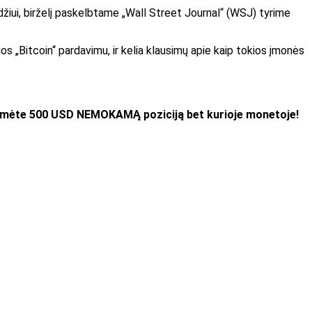
džiui, birželį paskelbtame „Wall Street Journal“ (WSJ) tyrime
s „Bitcoin“ pardavimu, ir kelia klausimų apie
kaip tokios įmonės
tumėte 500 USD NEMOKAMĄ poziciją bet kurioje monetoje!