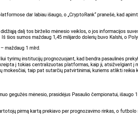
yba platformose dar labiau išaugo, o „CryptoRank“ pranešė, kad apim
didžiąją dalį tos birželio mėnesio veiklos, o jos informacijos s
rd. Iš šios sumos maždaug 1,45 milijardo dolerių buvo Kalshi, o Pol
os – maždaug 1 mlrd.
ui tyrimų institucijų prognozuojant, kad bendra pasaulinės preky
ukreipta į tokias centralizuotas platformas, kaip ji, atsižvelgiant į
 mokesčiai, taip pat sutarčių patvirtinimai, kuriems atlikti reikia k
nuo gegužės mėnesio, prasidėjus Pasaulio čempionatui, išaugo 15
rtotojų pirmą kartą prekiavo per prognozavimo rinkas, o futbolo ri