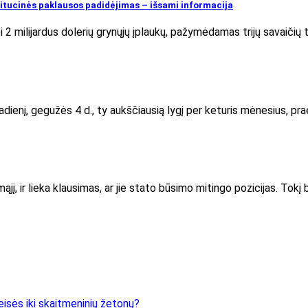
stitucinės paklausos padidėjimas – išsami informacija
 2 milijardus dolerių grynųjų įplaukų, pažymėdamas trijų savaičių
enį, gegužės 4 d., ty aukščiausią lygį per keturis mėnesius, pra
jį, ir lieka klausimas, ar jie stato būsimo mitingo pozicijas. Tok
eisės iki skaitmeninių žetonų?