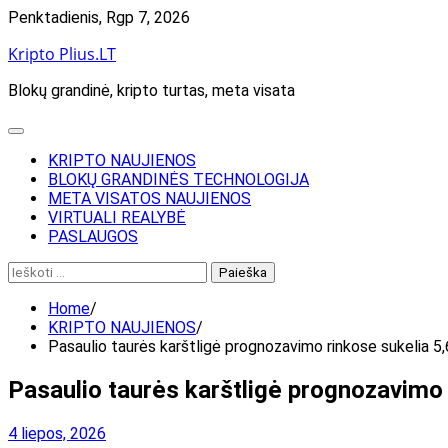
Skip
Penktadienis, Rgp 7, 2026
to
Kripto Plius.LT
content
Blokų grandinė, kripto turtas, meta visata
KRIPTO NAUJIENOS
BLOKŲ GRANDINĖS TECHNOLOGIJA
META VISATOS NAUJIENOS
VIRTUALI REALYBĖ
PASLAUGOS
Ieškoti:
Home
KRIPTO NAUJIENOS
Pasaulio taurės karštligė prognozavimo rinkose sukelia 5
Pasaulio taurės karštligė prognozavimo
4 liepos, 2026