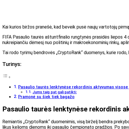
Kai kurios biržos pranešė, kad beveik pusė naujų vartotojų pir
FIFA Pasaulio taurės aštuntfinalio rungtynės prasidės liepos 4 d
nukreipiančiu dėmesį nuo politinių ir makroekonominių rinkų, apli
Tai rodo tyrimų bendrovės „CryptoRank“ duomenys, kurie rodo, ka
Turinys:
Pasaulio taurės lenktynėse rekordinis aktyvumas visos
Jums taip pat gali patikti:
Pramonė su šiek tiek bagažo
Pasaulio taurės lenktynėse rekordinis
Remiantis „CryptoRank“ duomenimis, visą birželį bendra prekybos
likus kelioms dienoms iki pasaulio čempionato pradžios. Po savaitė