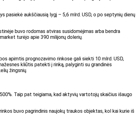
tys pasiekė aukščiausią lygį – 5,6 mlrd. USD, o po septynių dienų
uvestinėje buvo rodomas atviras susidomėjimas arba bendra
ymarket turėjo apie 390 milijonų dolerių.
bos apimtis prognozavimo rinkose gali siekti 10 mlrd. USD,
 mažesnes kliūtis patekti į rinką, palyginti su grandinės
elių žingsnių.
00%. Taip pat teigiama, kad aktyvių vartotojų skaičius išaugo
nkos buvo pagrindinis naujokų traukos objektas, kol kai kurie iš