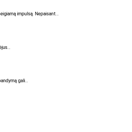
 teigiamą impulsą. Nepaisant…
ėjus…
į bandymą gali…