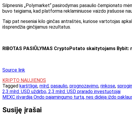
Silpnesnis „Polymarket“ pasirodymas pasaulio čempionato mėnesį,
buvo teigiama, kad platforma reklaminiuose vaizdo įrašuose na
Taip pat neseniai kilo ginčas
antraštės, kuriose vartotojas apkal
išsprendžia ginčijamus rezultatus.
RIBOTAS PASIŪLYMAS CryptoPotato skaitytojams Bybit: na
Source link
KRIPTO NAUJIENOS
Tagged
karštligė
,
mlrd
,
pasaulio
,
prognozavimo
,
rinkose
,
sprogi
Navigacija
2,3 mlrd. USD uždirbo, 2,3 mlrd. USD prarado investuotojai
MEXC išvardija Ondo pajamingumo turtą, nes didėja iždo paklau
tarp
įrašų
Susiję įrašai