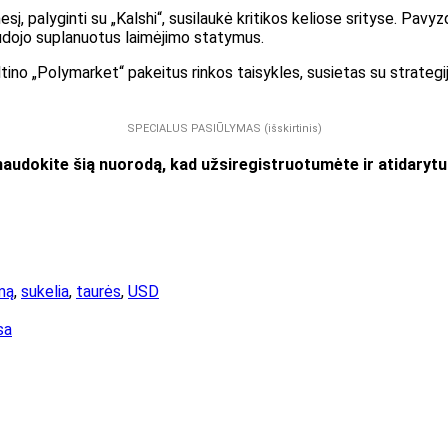
 palyginti su „Kalshi“, susilaukė kritikos keliose srityse. Pavyz
udojo suplanuotus laimėjimo statymus.
tino „Polymarket“ pakeitus rinkos taisykles, susietas su strategijo
SPECIALUS PASIŪLYMAS (išskirtinis)
udokite šią nuorodą, kad užsiregistruotumėte ir atidary
mą
,
sukelia
,
taurės
,
USD
sa