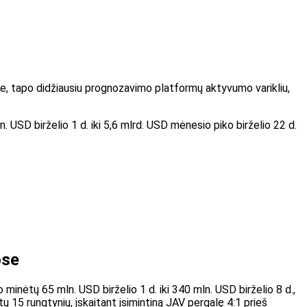
ose, tapo didžiausiu prognozavimo platformų aktyvumo varikliu,
USD birželio 1 d. iki 5,6 mlrd. USD mėnesio piko birželio 22 d.
ose
inėtų 65 mln. USD birželio 1 d. iki 340 mln. USD birželio 8 d.,
tų 15 rungtynių, įskaitant įsimintiną JAV pergalę 4:1 prieš