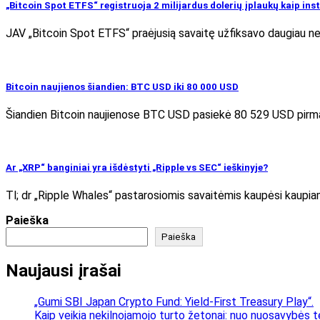
„Bitcoin Spot ETFS“ registruoja 2 milijardus dolerių įplaukų kaip in
JAV „Bitcoin Spot ETFS“ praėjusią savaitę užfiksavo daugiau nei
Bitcoin naujienos šiandien: BTC USD iki 80 000 USD
Šiandien Bitcoin naujienose BTC USD pasiekė 80 529 USD pirmadi
Ar „XRP“ banginiai yra išdėstyti „Ripple vs SEC“ ieškinyje?
Tl; dr „Ripple Whales“ pastarosiomis savaitėmis kaupėsi kaupiamą
Paieška
Paieška
Naujausi įrašai
„Gumi SBI Japan Crypto Fund: Yield-First Treasury Play“.
Kaip veikia nekilnojamojo turto žetonai: nuo nuosavybės t