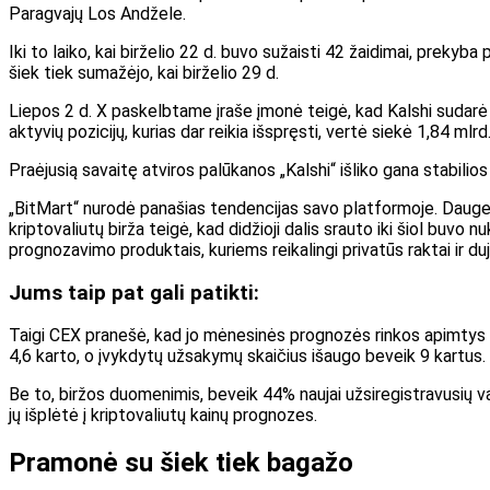
Paragvajų Los Andžele.
Iki to laiko, kai birželio 22 d. buvo sužaisti 42 žaidimai, prek
šiek tiek sumažėjo, kai birželio 29 d.
Liepos 2 d. X paskelbtame įraše įmonė teigė, kad Kalshi sudarė 
aktyvių pozicijų, kurias dar reikia išspręsti, vertė siekė 1,84 ml
Praėjusią savaitę atviros palūkanos „Kalshi“ išliko gana stabili
„BitMart“ nurodė panašias tendencijas savo platformoje. Daugeli
kriptovaliutų birža teigė, kad didžioji dalis srauto iki šiol buvo n
prognozavimo produktais, kuriems reikalingi privatūs raktai ir dujų
Jums taip pat gali patikti:
Taigi CEX pranešė, kad jo mėnesinės prognozės rinkos apimtys 
4,6 karto, o įvykdytų užsakymų skaičius išaugo beveik 9 kartus.
Be to, biržos duomenimis, beveik 44% naujai užsiregistravusių va
jų išplėtė į kriptovaliutų kainų prognozes.
Pramonė su šiek tiek bagažo