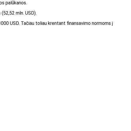
ros palūkanos.
 (52,52 mln. USD).
 3000 USD
. Tačiau toliau krentant finansavimo normoms į