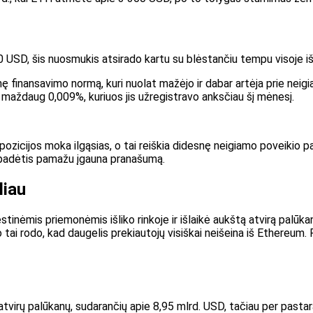
USD, šis nuosmukis atsirado kartu su blėstančiu tempu visoje išve
ę finansavimo normą, kuri nuolat mažėjo ir dabar artėja prie nei
ž maždaug 0,009%, kuriuos jis užregistravo anksčiau šį mėnesį.
cijos moka ilgąsias, o tai reiškia didesnę neigiamo poveikio pakl
ų padėtis pamažu įgauna pranašumą.
liau
stinėmis priemonėmis išliko rinkoje ir išlaikė aukštą atvirą pal
 tai rodo, kad daugelis prekiautojų
visiškai neišeina iš Ethereum
.
tvirų palūkanų, sudarančių apie 8,95 mlrd. USD, tačiau per pasta