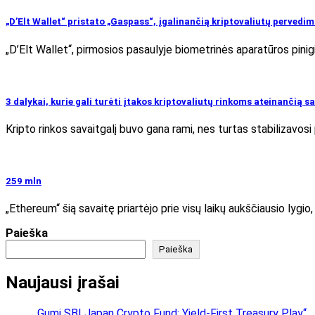
„D’Elt Wallet“ pristato „Gaspass“, įgalinančią kriptovaliutų pervedim
„D’Elt Wallet“, pirmosios pasaulyje biometrinės aparatūros pinig
3 dalykai, kurie gali turėti įtakos kriptovaliutų rinkoms ateinančią s
Kripto rinkos savaitgalį buvo gana rami, nes turtas stabilizavosi
259 mln
„Ethereum“ šią savaitę priartėjo prie visų laikų aukščiausio lygio,
Paieška
Paieška
Naujausi įrašai
„Gumi SBI Japan Crypto Fund: Yield-First Treasury Play“.