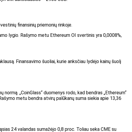
stinių finansinių priemonių rinkoje.
giamo lygio. Rašymo metu Ethereum OI svertinis yra 0,0008%,
ausą. Finansavimo šuoliai, kurie anksčiau lydėjo kainų šuolį
ūkanų normą. „CoinGlass“ duomenys rodo, kad bendras „Ethereum“
 Rašymo metu bendra atvirų palūkanų suma siekia apie 13,36
rąsias 24 valandas sumažėjo 0,8 proc. Toliau seka CME su