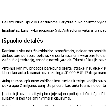
Dėl smurtinio išpuolio Centriniame Paryžiuje buvo paliktas vyras 
Incidentas, kuris įvyko rugpjūčio 5 d., Antradienio vakarą, yra p
Išpuolio detalės
Remiantis vietinės žiniasklaidos pranešimais, incidentas prasidė
darbuotojai perspėjo policiją, kai penki nežinomi vyrai priartėjo 
viešbučio į teritoriją, esančią netoli „Arc de Triumfe“, kur jis buvo
Anti-nusikaltimų brigados pareigūnai greitai atsakė ir sulaikė vis
klubu, kur auka tariamai buvo skolinga 40 000 EUR. Policija mano,
Auką trumpai apklausė valdžios institucijos ir teigė, kad jis buvo
siekia apie 2 milijonus eurų. Jis pridūrė, kad ankstesnis inciden
Įtariamieji buvo sulaikyti pirmojoje rajono policijos būstinėje 
sulaikyti ir kad tęsiami tyrimai ir klausymai.