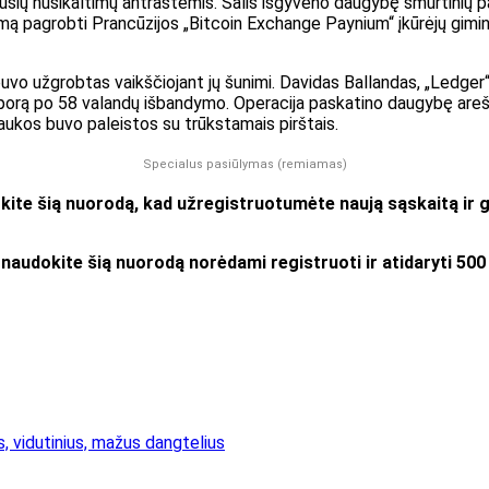
ijusių nusikaltimų antraštėmis. Šalis išgyveno daugybę smurtinių 
grobti Prancūzijos „Bitcoin Exchange Paynium“ įkūrėjų giminaiči
buvo užgrobtas vaikščiojant jų šunimi. Davidas Ballandas, „Ledger“
 porą po 58 valandų išbandymo. Operacija paskatino daugybę areštų
 aukos buvo paleistos su trūkstamais pirštais.
Specialus pasiūlymas (remiamas)
okite šią nuorodą, kad užregistruotumėte naują sąskaitą ir
naudokite šią nuorodą norėdami registruoti ir atidaryti 50
s, vidutinius, mažus dangtelius