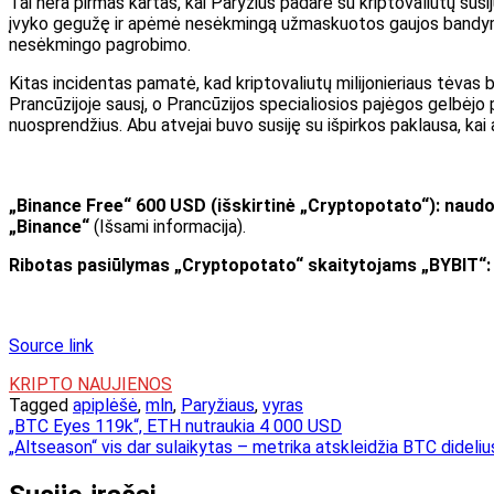
Tai nėra pirmas kartas, kai Paryžius padarė su kriptovaliutų sus
įvyko gegužę ir apėmė nesėkmingą užmaskuotos gaujos bandymą pa
nesėkmingo pagrobimo.
Kitas incidentas pamatė, kad kriptovaliutų milijonieriaus tėvas 
Prancūzijoje sausį, o Prancūzijos specialiosios pajėgos gelbėjo
nuosprendžius. Abu atvejai buvo susiję su išpirkos paklausa, kai
„Binance Free“ 600 USD (išskirtinė „Cryptopotato“): naud
„Binance“
(Išsami informacija).
Ribotas pasiūlymas „Cryptopotato“ skaitytojams „BYBIT“: 
Source link
KRIPTO NAUJIENOS
Tagged
apiplėšė
,
mln
,
Paryžiaus
,
vyras
Navigacija
„BTC Eyes 119k“, ETH nutraukia 4 000 USD
„Altseason“ vis dar sulaikytas – metrika atskleidžia BTC dideliu
tarp
įrašų