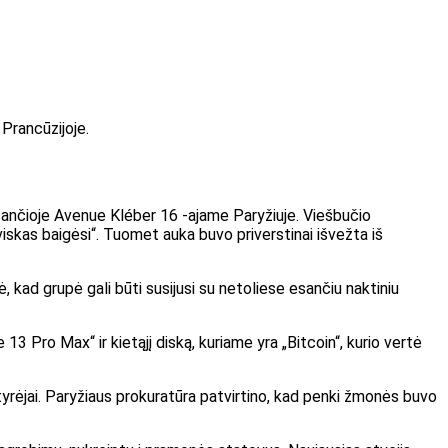
 Prancūzijoje.
 esančioje Avenue Kléber 16 -ajame Paryžiuje. Viešbučio
r viskas baigėsi“. Tuomet auka buvo priverstinai išvežta iš
ė, kad grupė gali būti susijusi su netoliese esančiu naktiniu
13 Pro Max“ ir kietąjį diską, kuriame yra „Bitcoin“, kurio vertė
 tyrėjai. Paryžiaus prokuratūra patvirtino, kad penki žmonės buvo