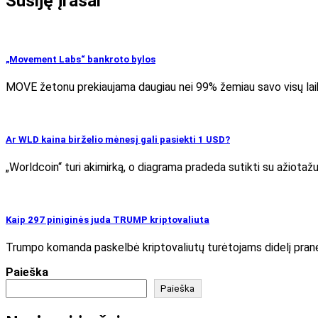
Susiję įrašai
„Movement Labs“ bankroto bylos
MOVE žetonu prekiaujama daugiau nei 99% žemiau savo visų laik
Ar WLD kaina birželio mėnesį gali pasiekti 1 USD?
„Worldcoin“ turi akimirką, o diagrama pradeda sutikti su ažiota
Kaip 297 piniginės juda TRUMP kriptovaliuta
Trumpo komanda paskelbė kriptovaliutų turėtojams didelį praneš
Paieška
Paieška