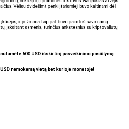
pagrobimų, nukreiptų į pramonės atstovus. Naujausias atvejis
us. Vėliau dvidešimt penki įtariamieji buvo kaltinami dėl
 įkūrėjas, ir jo žmona taip pat buvo paimti iš savo namų
, įskaitant asmenis, turinčius ankstesnius su kriptovaliutų
 gautumėte 600 USD išskirtinį pasveikinimo pasiūlymą
0 USD nemokamą vietą bet kurioje monetoje!