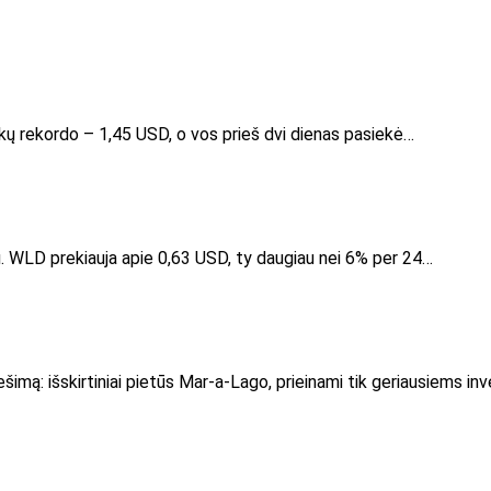
ų rekordo – 1,45 USD, o vos prieš dvi dienas pasiekė…
žu. WLD prekiauja apie 0,63 USD, ty daugiau nei 6% per 24…
imą: išskirtiniai pietūs Mar-a-Lago, prieinami tik geriausiems i