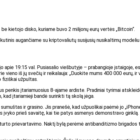
be kietojo disko, kuriame buvo 2 milijonų eurų vertės „Bitcoin“.
askutinis augančiame su kriptovaliutų susijusių nusikaltimų modeliu
jo apie 19:15 val. Pusiasalio viešbutyje – prabangioje įstaigoje,
prie vieno iš jų svečių ir reikalauja: „Duokite mums 400 000 eurų, i
 fiziškai užpultas.
us penkis įtariamuosius 8-ajame ardiste. Pradiniai tyrimai atskleid
 kad įtariamieji bandė surinkti tą skolą jėga.
 sumuštas ir grasino. Jis pranešė, kad užpuolikai paėmė jo „iPhone 
tas įvyko prieš savaitę, kai tie patys asmenys demonstravo ginklą.
dėl turto prievartavimo. Naktį bylą perėmė antibanditizmo brigados