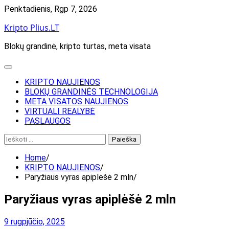
Skip
Penktadienis, Rgp 7, 2026
to
Kripto Plius.LT
content
Blokų grandinė, kripto turtas, meta visata
KRIPTO NAUJIENOS
BLOKŲ GRANDINĖS TECHNOLOGIJA
META VISATOS NAUJIENOS
VIRTUALI REALYBĖ
PASLAUGOS
Ieškoti:
Home
KRIPTO NAUJIENOS
Paryžiaus vyras apiplėšė 2 mln
Paryžiaus vyras apiplėšė 2 mln
9 rugpjūčio, 2025