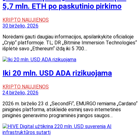
5,7 mln. ETH po paskutinio pirkimo
KRIPTO NAUJIENOS
30 birželio, 2026
Norėdami gauti daugiau informacijos, apsilankykite oficialioje
„Cryip“ platformoje. TL; DR „Bitmine Immersion Technologies“
išplėtė savo „Ethereum“ iždą iki 5 700…
Iki 20 mln. USD ADA rizikuojama
KRIPTO NAUJIENOS
24 birželio, 2026
2026 m. birželio 23 d. „SecondFi“, EMURGO remiama „Cardano“
piniginės platforma, atskleidė esminį savo internetinės
piniginės generavimo programinės įrangos saugos…