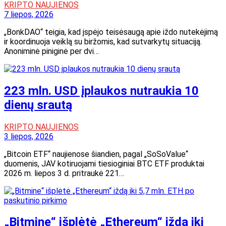
KRIPTO NAUJIENOS
7 liepos, 2026
„BonkDAO“ teigia, kad įspėjo teisėsaugą apie iždo nutekėjimą
ir koordinuoja veiklą su biržomis, kad sutvarkytų situaciją.
Anoniminė piniginė per dvi…
223 mln. USD įplaukos nutraukia 10
dienų srautą
KRIPTO NAUJIENOS
3 liepos, 2026
„Bitcoin ETF“ naujienose šiandien, pagal „SoSoValue“
duomenis, JAV kotiruojami tiesioginiai BTC ETF produktai
2026 m. liepos 3 d. pritraukė 221…
„Bitmine“ išplėtė „Ethereum“ iždą iki