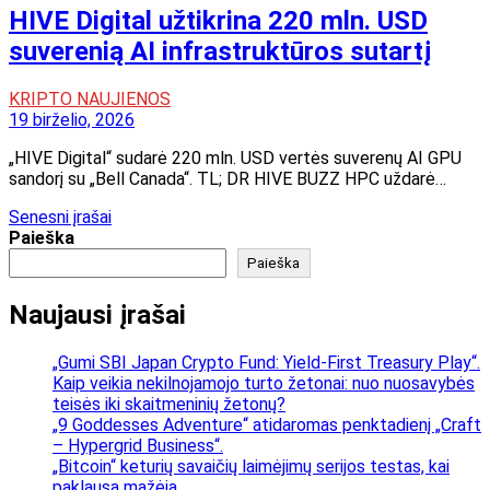
HIVE Digital užtikrina 220 mln. USD
suverenią AI infrastruktūros sutartį
KRIPTO NAUJIENOS
19 birželio, 2026
„HIVE Digital“ sudarė 220 mln. USD vertės suverenų AI GPU
sandorį su „Bell Canada“. TL; DR HIVE BUZZ HPC uždarė…
Navigacija
Senesni įrašai
Paieška
tarp
Paieška
įrašų
Naujausi įrašai
„Gumi SBI Japan Crypto Fund: Yield-First Treasury Play“.
Kaip veikia nekilnojamojo turto žetonai: nuo nuosavybės
teisės iki skaitmeninių žetonų?
„9 Goddesses Adventure“ atidaromas penktadienį „Craft
– Hypergrid Business“.
„Bitcoin“ keturių savaičių laimėjimų serijos testas, kai
paklausa mažėja