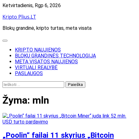
Skip
Ketvirtadienis, Rgp 6, 2026
to
Kripto Plius.LT
content
Blokų grandinė, kripto turtas, meta visata
KRIPTO NAUJIENOS
BLOKŲ GRANDINĖS TECHNOLOGIJA
META VISATOS NAUJIENOS
VIRTUALI REALYBĖ
PASLAUGOS
Ieškoti:
Žyma:
mln
„Poolin“ failai 11 skyrius „Bitcoin