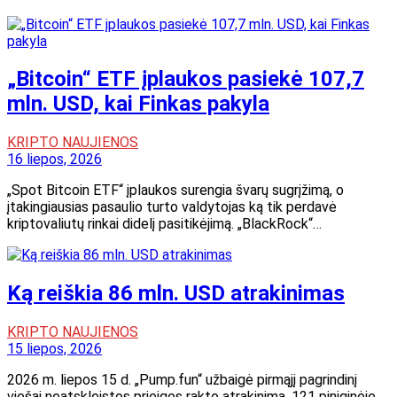
„Bitcoin“ ETF įplaukos pasiekė 107,7
mln. USD, kai Finkas pakyla
KRIPTO NAUJIENOS
16 liepos, 2026
„Spot Bitcoin ETF“ įplaukos surengia švarų sugrįžimą, o
įtakingiausias pasaulio turto valdytojas ką tik perdavė
kriptovaliutų rinkai didelį pasitikėjimą. „BlackRock“…
Ką reiškia 86 mln. USD atrakinimas
KRIPTO NAUJIENOS
15 liepos, 2026
2026 m. liepos 15 d. „Pump.fun“ užbaigė pirmąjį pagrindinį
viešai neatskleistos prieigos rakto atrakinimą, 121 piniginėje