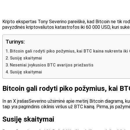
Kripto ekspertas Tony Severino pareiškė, kad Bitcoin ne tik rodo 
pavyzdinės kriptovaliutos katastrofos iki 60 000 USD, kuri suk
Turinys:
Bitcoin gali rodyti piko požymius, kai BTC kaina nukrenta iki
Susiję skaitymai
Neseniai įvykusios BTC avarijos priežastis
Susiję skaitymai
Bitcoin gali rodyti piko požymius, kai B
In an
X įrašas
Severino užsiminė apie metinį Bitcoin diagramą, kur
taip yra
pagrindinis ciklinis viršus
už BTC kainą. Pirma, jis pažymė
Susiję skaitymai