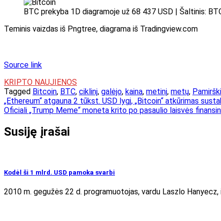
BTC prekyba 1D diagramoje už 68 437 USD | Šaltinis: B
Teminis vaizdas iš Pngtree, diagrama iš Tradingview.com
Source link
KRIPTO NAUJIENOS
Tagged
Bitcoin
,
BTC
,
ciklinį
,
galėjo
,
kaina
,
metinį
,
metų
,
Pamiršk
Navigacija
„Ethereum“ atgauna 2 tūkst. USD lygį, „Bitcoin“ atkūrimas susta
Oficiali „Trump Meme“ moneta krito po pasaulio laisvės finansin
tarp
įrašų
Susiję įrašai
Kodėl ši 1 mlrd. USD pamoka svarbi
2010 m. gegužės 22 d. programuotojas, vardu Laszlo Hanyecz, 