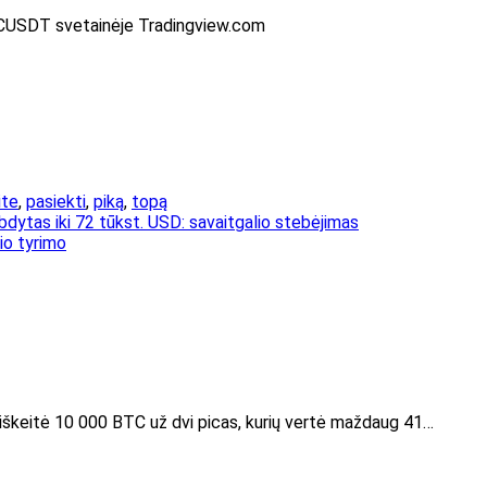
TCUSDT svetainėje Tradingview.com
ite
,
pasiekti
,
piką
,
topą
bdytas iki 72 tūkst. USD: savaitgalio stebėjimas
io tyrimo
iškeitė 10 000 BTC už dvi picas, kurių vertė maždaug 41…