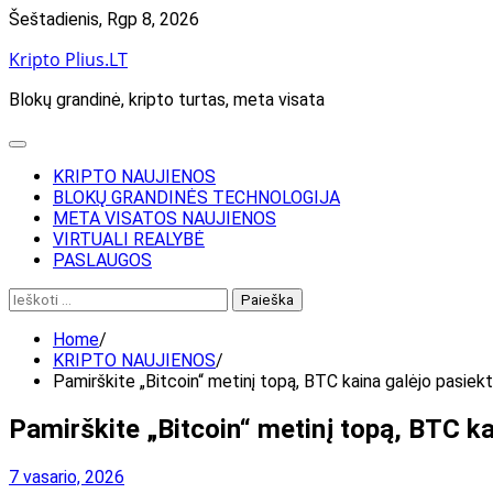
Skip
Šeštadienis, Rgp 8, 2026
to
Kripto Plius.LT
content
Blokų grandinė, kripto turtas, meta visata
KRIPTO NAUJIENOS
BLOKŲ GRANDINĖS TECHNOLOGIJA
META VISATOS NAUJIENOS
VIRTUALI REALYBĖ
PASLAUGOS
Ieškoti:
Home
KRIPTO NAUJIENOS
Pamirškite „Bitcoin“ metinį topą, BTC kaina galėjo pasiekti
Pamirškite „Bitcoin“ metinį topą, BTC kai
7 vasario, 2026