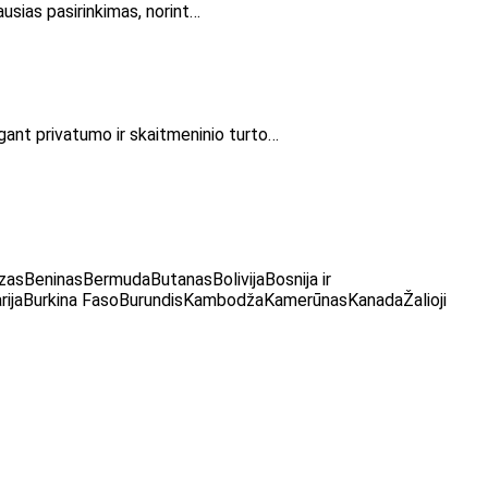
ausias pasirinkimas, norint…
ugant privatumo ir skaitmeninio turto…
zasBeninasBermudaButanasBolivijaBosnija ir
lgarijaBurkina FasoBurundisKambodžaKamerūnasKanadaŽalioji