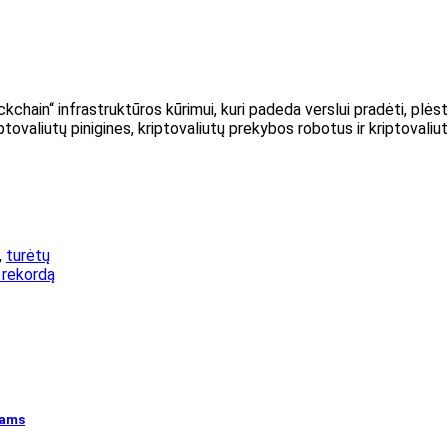
ckchain“ infrastruktūros kūrimui, kuri padeda verslui pradėti, plėst
ptovaliutų pinigines, kriptovaliutų prekybos robotus ir kriptovaliu
,
turėtų
 rekordą
jams