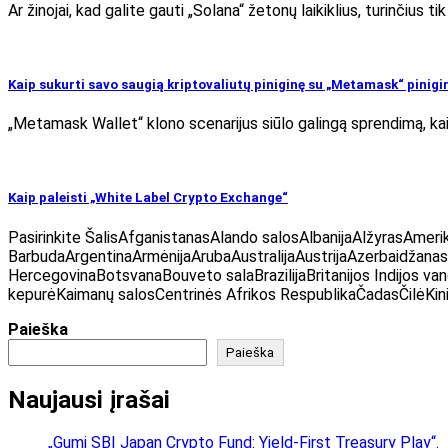
Ar žinojai, kad galite gauti „Solana“ žetonų laikiklius, turinčius
Kaip sukurti savo saugią kriptovaliutų piniginę su „Metamask“ pinigi
„Metamask Wallet“ klono scenarijus siūlo galingą sprendimą, kaip
Kaip paleisti „White Label Crypto Exchange“
Pasirinkite ŠalisAfganistanasAlando salosAlbanijaAlžyrasAmeri
BarbudaArgentinaArmėnijaArubaAustralijaAustrijaAzerbaidžana
HercegovinaBotsvanaBouveto salaBrazilijaBritanijos Indijos va
kepurėKaimanų salosCentrinės Afrikos RespublikaČadasČilėKin
Paieška
Paieška
Naujausi įrašai
„Gumi SBI Japan Crypto Fund: Yield-First Treasury Play“.