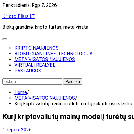
Skip
Penktadienis, Rgp 7, 2026
to
Kripto Plius.LT
content
Blokų grandinė, kripto turtas, meta visata
KRIPTO NAUJIENOS
BLOKŲ GRANDINĖS TECHNOLOGIJA
META VISATOS NAUJIENOS
VIRTUALI REALYBĖ
PASLAUGOS
Ieškoti:
Home
META VISATOS NAUJIENOS
Kurį kriptovaliutų mainų modelį turėtų sukurti jūsų startuo
Kurį kriptovaliutų mainų modelį turėtų su
1 liepos, 2026