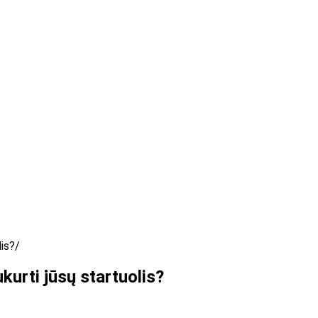
lis?
kurti jūsų startuolis?