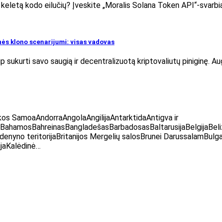
 tik keletą kodo eilučių? Įveskite „Moralis Solana Token API“-svarbi
nės klono scenarijumi: visas vadovas
 sukurti savo saugią ir decentralizuotą kriptovaliutų piniginę. A
kos SamoaAndorraAngolaAngilijaAntarktidaAntigva ir
sBahamosBahreinasBangladešasBarbadosasBaltarusijaBelgijaBeli
ndenyno teritorijaBritanijos Mergelių salosBrunei DarussalamBu
ijaKalėdinė…