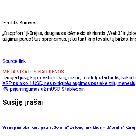
Sentilis Kumaras
„Dappfort“ įkūrėjas, daugiausia dėmesio skiriantis „Web3“ ir „blo
augimui paruoštus sprendimus, įskaitant kriptovaliutų biržas, kri
Source link
META VISATOS NAUJIENOS
Tagged
jūsų
,
kriptovaliutų
,
kurį
,
mainų
,
modelį
,
startuolis
,
sukurti
Navigacija
XRP palaiko 1 USD, nes piniginės augimas pasiekė trijų mėnesių
4% pajamingumas už mUSD Stablecoin
tarp
įrašų
Susiję įrašai
Visas pamoka: kaip gauti „Solana“ žetonų laikiklius – „Moralis“ kūrė