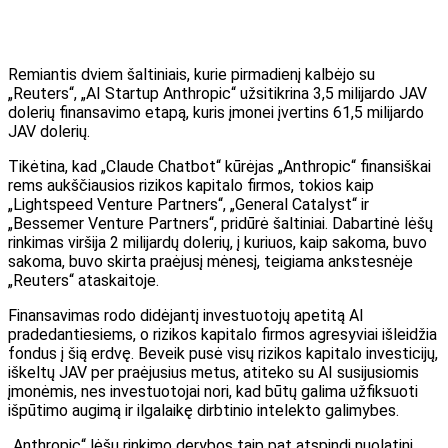
Remiantis dviem šaltiniais, kurie pirmadienį kalbėjo su
„Reuters“, „AI Startup Anthropic“ užsitikrina 3,5 milijardo JAV
dolerių finansavimo etapą, kuris įmonei įvertins 61,5 milijardo
JAV dolerių.
Tikėtina, kad „Claude Chatbot“ kūrėjas „Anthropic“ finansiškai
rems aukščiausios rizikos kapitalo firmos, tokios kaip
„Lightspeed Venture Partners“, „General Catalyst“ ir
„Bessemer Venture Partners“, pridūrė šaltiniai. Dabartinė lėšų
rinkimas viršija 2 milijardų dolerių, į kuriuos, kaip sakoma, buvo
sakoma, buvo skirta praėjusį mėnesį, teigiama ankstesnėje
„Reuters“ ataskaitoje.
Finansavimas rodo didėjantį investuotojų apetitą AI
pradedantiesiems, o rizikos kapitalo firmos agresyviai išleidžia
fondus į šią erdvę. Beveik pusė visų rizikos kapitalo investicijų,
iškeltų JAV per praėjusius metus, atiteko su AI susijusiomis
įmonėmis, nes investuotojai nori, kad būtų galima užfiksuoti
išpūtimo augimą ir ilgalaikę dirbtinio intelekto galimybes.
„Anthropic“ lėšų rinkimo derybos taip pat atspindi nuolatinį