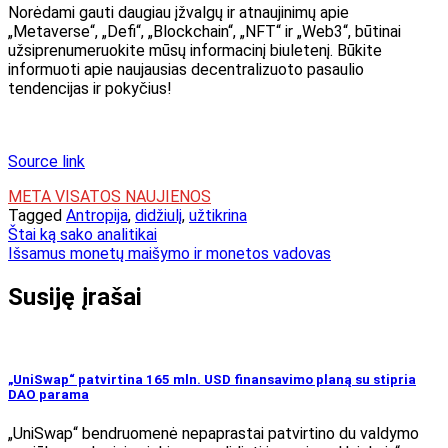
Norėdami gauti daugiau įžvalgų ir atnaujinimų apie
„Metaverse“, „Defi“, „Blockchain“, „NFT“ ir „Web3“, būtinai
užsiprenumeruokite mūsų informacinį biuletenį. Būkite
informuoti apie naujausias decentralizuoto pasaulio
tendencijas ir pokyčius!
Source link
META VISATOS NAUJIENOS
Tagged
Antropija
,
didžiulį
,
užtikrina
Navigacija
Štai ką sako analitikai
Išsamus monetų maišymo ir monetos vadovas
tarp
įrašų
Susiję įrašai
„UniSwap“ patvirtina 165 mln. USD finansavimo planą su stipria
DAO parama
„UniSwap“ bendruomenė nepaprastai patvirtino du valdymo