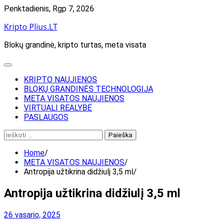
Skip
Penktadienis, Rgp 7, 2026
to
Kripto Plius.LT
content
Blokų grandinė, kripto turtas, meta visata
KRIPTO NAUJIENOS
BLOKŲ GRANDINĖS TECHNOLOGIJA
META VISATOS NAUJIENOS
VIRTUALI REALYBĖ
PASLAUGOS
Ieškoti:
Home
META VISATOS NAUJIENOS
Antropija užtikrina didžiulį 3,5 ml
Antropija užtikrina didžiulį 3,5 ml
26 vasario, 2025