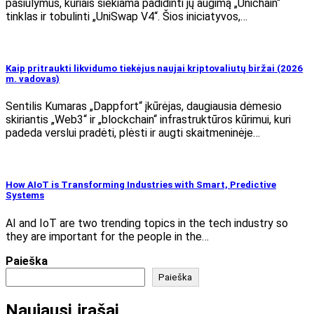
pasiūlymus, kuriais siekiama padidinti jų augimą „Unichain“
tinklas ir tobulinti „UniSwap V4“. Šios iniciatyvos,…
Kaip pritraukti likvidumo tiekėjus naujai kriptovaliutų biržai (2026
m. vadovas)
Sentilis Kumaras „Dappfort“ įkūrėjas, daugiausia dėmesio
skiriantis „Web3“ ir „blockchain“ infrastruktūros kūrimui, kuri
padeda verslui pradėti, plėsti ir augti skaitmeninėje…
How AIoT is Transforming Industries with Smart, Predictive
Systems
AI and IoT are two trending topics in the tech industry so
they are important for the people in the…
Paieška
Paieška
Naujausi įrašai