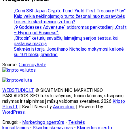
„Gumi SBI Japan Crypto Fund: Yield-First Treasury Play“.
Kaip veikia nekilnojamojo turto žetonai: nuo nuosavybės
teisės iki skaitmeninių žetonų?
„9 Goddesses Adventure“ atidaromas penktadienį „Craft
– Hypergrid Business“.
„Bitcoin“ keturių savaičių laimėjimų serijos testas, kai
paklausa mažėja
Sėkmės istorija: Jonathano Nicholso mokymosi kelionė
su 101 blokų grandine
Source:
CurrencyRate
WEBSTUDIO.LT
© SKAITMENINIO MARKETINGO
PASLAUGOS. SEO tekstų rašymas, turinio kūrimas, straipsnių
rašymas ir talpinimas į mūsų valdomas svetaines. 2026
Kripto
Plius.LT
| Swift News by
Ascendoor
| Powered by
WordPress
.
Draugai: -
Marketingo agentūra
-
Teisinės
konsultacijos
-
Skaidrių skenavimas
-
Klaipedos miesto