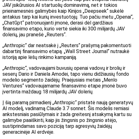
JAV įsikūrusios AI startuolių dominavimą, net ir tokios
prieinamesnės galimybės kaip Kinijos „Deepseek“ sukėlė
antakius tarp kai kurių investuotojų. Tuo pačiu metu „Openai“,
„ChatGpt“ patronuojanti įmonė, derasi dėl gardžiaus
finansavimo etapo, kurio vertė siekia iki 300 milijardų JAV
dolerių, jau pranešė „Reuters“.
„Anthropic“ dar neatsakė į „Reuters“ prašymą pakomentuoti
dabartinį finansavimo etapą. „Wall Street Journal“ nutraukė
istoriją apie lėšų rinkimo kampaniją.
„Anthropic“, vadovaujami buvusių openai vadovų ir brolių ir
seserų Dario ir Daniela Amodei, tapo vienu didžiausių fondo
modelio segmento žaidėjų. Praėjusiais metais „Menlo
Ventures“ vadovaujamame finansavimo etape įmonė buvo
įvertinta maždaug 18 milijardų JAV dolerių.
Į šią paramą pirmadienį „Anthropic“ pristatė naują generatyvų
AI modelį, vadinamą Claude 3.7 sonnet. Šis modelis remiasi
ankstesniais pasiūlymais ir žada greitesnį atsakymą kartu su
galimybe paaiškinti, kaip jis žingsnis po žingsnio atėjo,
sustiprindamas savo poziciją tarp agresyvių žaidėjų
generacinėje AI erdvėje.