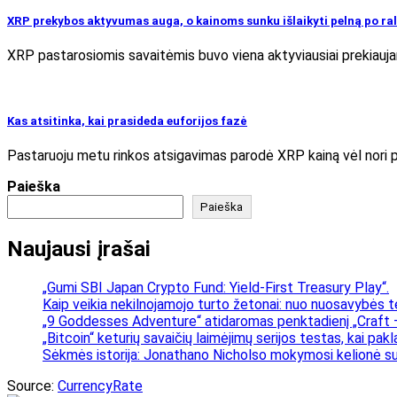
XRP prekybos aktyvumas auga, o kainoms sunku išlaikyti pelną po ral
XRP pastarosiomis savaitėmis buvo viena aktyviausiai prekiaujamų
Kas atsitinka, kai prasideda euforijos fazė
Pastaruoju metu rinkos atsigavimas parodė XRP kainą vėl nori pe
Paieška
Paieška
Naujausi įrašai
„Gumi SBI Japan Crypto Fund: Yield-First Treasury Play“.
Kaip veikia nekilnojamojo turto žetonai: nuo nuosavybės t
„9 Goddesses Adventure“ atidaromas penktadienį „Craft –
„Bitcoin“ keturių savaičių laimėjimų serijos testas, kai pa
Sėkmės istorija: Jonathano Nicholso mokymosi kelionė su
Source:
CurrencyRate