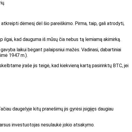
ių.
tkreipti dėmesį dėl šio pareiškimo. Pirma, taip, gali atrodyti,
taip ilgai, kad dauguma iš mūsų čia nebus tą lemiamą akimirką.
avyba laikui bėgant palaipsniui mažės. Vadinasi, dabartiniai
gimė 1947 m.).
kelbtame įraše jis teigė, kad kiekvieną kartą pasirinktų BTC, jei
čiau daugelyje kitų pranešimų jis gyrėsi įsigijęs daugiau
garsus investuotojas nesulaukė jokio atsakymo.