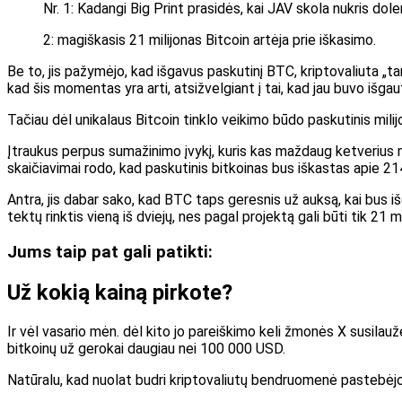
Nr. 1: Kadangi Big Print prasidės, kai JAV skola nukris doler
2: magiškasis 21 milijonas Bitcoin artėja prie iškasimo.
Be to, jis pažymėjo, kad išgavus paskutinį BTC, kriptovaliuta „ta
kad šis momentas yra arti, atsižvelgiant į tai, kad jau buvo išgau
Tačiau dėl unikalaus Bitcoin tinklo veikimo būdo paskutinis milijo
Įtraukus perpus sumažinimo įvykį, kuris kas maždaug ketverius m
skaičiavimai rodo, kad paskutinis bitkoinas bus iškastas apie 21
Antra, jis dabar sako, kad BTC taps geresnis už auksą, kai bus i
tektų rinktis vieną iš dviejų, nes pagal projektą gali būti tik 21
Jums taip pat gali patikti:
Už kokią kainą pirkote?
Ir vėl vasario mėn. dėl kito jo pareiškimo keli žmonės X susilau
bitkoinų už gerokai daugiau nei 100 000 USD.
Natūralu, kad nuolat budri kriptovaliutų bendruomenė pastebėj