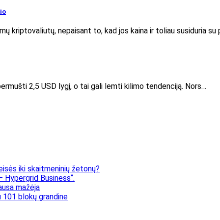
io
 kriptovaliutų, nepaisant to, kad jos kaina ir toliau susiduria su
rmušti 2,5 USD lygį, o tai gali lemti kilimo tendenciją. Nors…
eisės iki skaitmeninių žetonų?
 Hypergrid Business“.
klausa mažėja
 101 blokų grandine