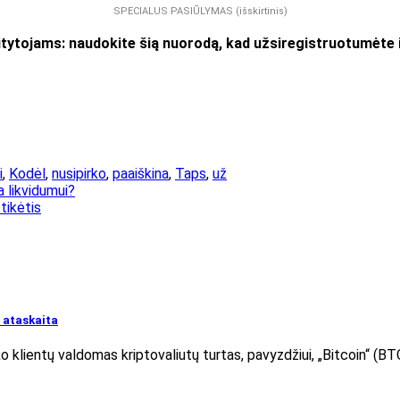
SPECIALUS PASIŪLYMAS (išskirtinis)
ams: naudokite šią nuorodą, kad užsiregistruotumėte ir
i
,
Kodėl
,
nusipirko
,
paaiškina
,
Taps
,
už
a likvidumui?
tikėtis
: ataskaita
o klientų valdomas kriptovaliutų turtas, pavyzdžiui, „Bitcoin“ (BT