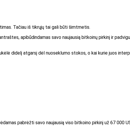
imas. Tačiau iš tikrųjų tai gali būti šimtmetis.
ntraštes, apibūdindamas savo naujausią bitkoinų pirkinį ir padvigu
ukėlė didelį atgarsį dėl nuoseklumo stokos, o kai kurie juos interp
norėdamas pabrėžti savo naujausią viso bitkoino pirkinį už 67 000 