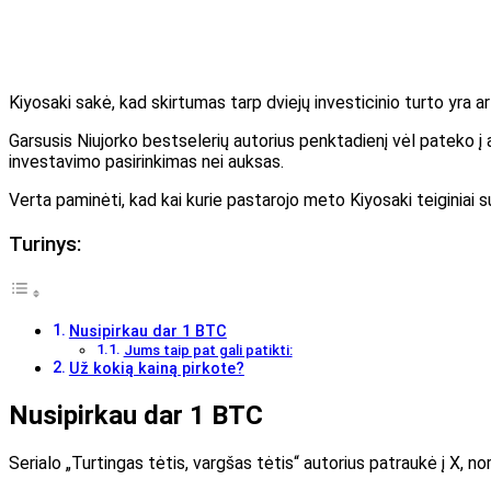
Kiyosaki sakė, kad skirtumas tarp dviejų investicinio turto yra art
Garsusis Niujorko bestselerių autorius penktadienį vėl pateko į a
investavimo pasirinkimas nei auksas.
Verta paminėti, kad kai kurie pastarojo meto Kiyosaki teiginiai s
Turinys:
Nusipirkau dar 1 BTC
Jums taip pat gali patikti:
Už kokią kainą pirkote?
Nusipirkau dar 1 BTC
Serialo „Turtingas tėtis, vargšas tėtis“ autorius patraukė į X, 