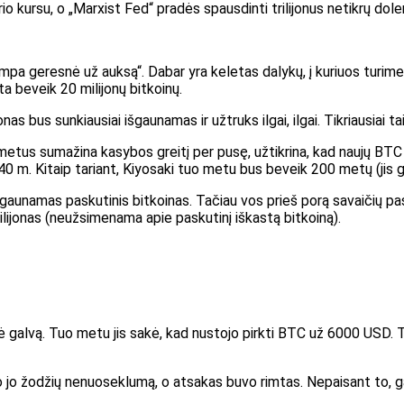
io kursu, o „Marxist Fed“ pradės spausdinti trilijonus netikrų doler
mpa geresnė už auksą“. Dabar yra keletas dalykų, į kuriuos turime a
ta beveik 20 milijonų bitkoinų.
nas bus sunkiausiai išgaunamas ir užtruks ilgai, ilgai. Tikriausiai 
etus sumažina kasybos greitį per pusę, užtikrina, kad naujų BTC g
40 m. Kitaip tariant, Kiyosaki tuo metu bus beveik 200 metų (jis 
šgaunamas paskutinis bitkoinas. Tačiau vos prieš porą savaičių pas
 milijonas (neužsimenama apie paskutinį iškastą bitkoiną).
žė galvą. Tuo metu jis sakė, kad nustojo pirkti BTC už 6000 USD. Ta
o jo žodžių nenuoseklumą, o atsakas buvo rimtas. Nepaisant to, 