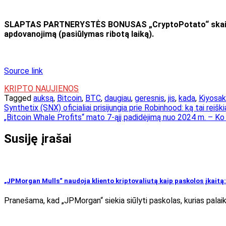
SLAPTAS PARTNERYSTĖS BONUSAS „CryptoPotato“ skaitytoj
apdovanojimą (pasiūlymas ribotą laiką).
Source link
KRIPTO NAUJIENOS
Tagged
auksą
,
Bitcoin
,
BTC
,
daugiau
,
geresnis
,
jis
,
kada
,
Kiyosak
Navigacija
Synthetix (SNX) oficialiai prisijungia prie Robinhood: ką tai reiški
„Bitcoin Whale Profits“ mato 7-ąjį padidėjimą nuo 2024 m. – Ko 
tarp
įrašų
Susiję įrašai
„JPMorgan Mulls“ naudoja kliento kriptovaliutą kaip paskolos įkaitą
Pranešama, kad „JPMorgan“ siekia siūlyti paskolas, kurias palaik