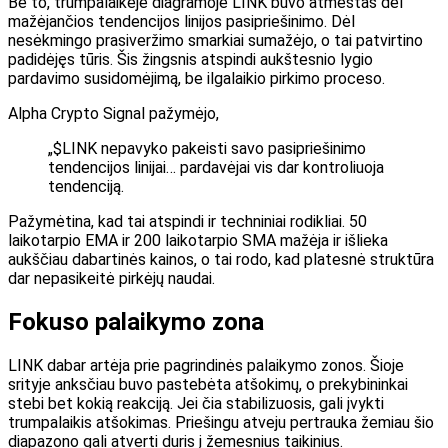
Be to, trumpalaikėje diagramoje LINK buvo atmestas dėl
mažėjančios tendencijos linijos pasipriešinimo. Dėl
nesėkmingo prasiveržimo smarkiai sumažėjo, o tai patvirtino
padidėjęs tūris. Šis žingsnis atspindi aukštesnio lygio
pardavimo susidomėjimą, be ilgalaikio pirkimo proceso.
Alpha Crypto Signal pažymėjo,
„$LINK nepavyko pakeisti savo pasipriešinimo
tendencijos linijai… pardavėjai vis dar kontroliuoja
tendenciją.
Pažymėtina, kad tai atspindi ir techniniai rodikliai. 50
laikotarpio EMA ir 200 laikotarpio SMA mažėja ir išlieka
aukščiau dabartinės kainos, o tai rodo, kad platesnė struktūra
dar nepasikeitė pirkėjų naudai.
Fokuso palaikymo zona
LINK dabar artėja prie pagrindinės palaikymo zonos. Šioje
srityje anksčiau buvo pastebėta atšokimų, o prekybininkai
stebi bet kokią reakciją. Jei čia stabilizuosis, gali įvykti
trumpalaikis atšokimas. Priešingu atveju pertrauka žemiau šio
diapazono gali atverti duris į žemesnius taikinius.