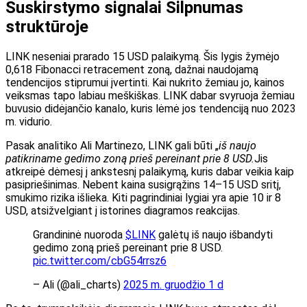
Suskirstymo signalai Silpnumas
struktūroje
LINK neseniai prarado 15 USD palaikymą. Šis lygis žymėjo
0,618 Fibonacci retracement zoną, dažnai naudojamą
tendencijos stiprumui įvertinti. Kai nukrito žemiau jo, kainos
veiksmas tapo labiau meškiškas. LINK dabar svyruoja žemiau
buvusio didėjančio kanalo, kuris lėmė jos tendenciją nuo 2023
m. vidurio.
Pasak analitiko Ali Martinezo, LINK gali būti „
iš naujo
patikriname gedimo zoną prieš pereinant prie 8 USD.
Jis
atkreipė dėmesį į ankstesnį palaikymą, kuris dabar veikia kaip
pasipriešinimas. Nebent kaina susigrąžins 14–15 USD sritį,
smukimo rizika išlieka. Kiti pagrindiniai lygiai yra apie 10 ir 8
USD, atsižvelgiant į istorines diagramos reakcijas.
Grandininė nuoroda
$LINK
galėtų iš naujo išbandyti
gedimo zoną prieš pereinant prie 8 USD.
pic.twitter.com/cbG54rrsz6
– Ali (@ali_charts)
2025 m. gruodžio 1 d