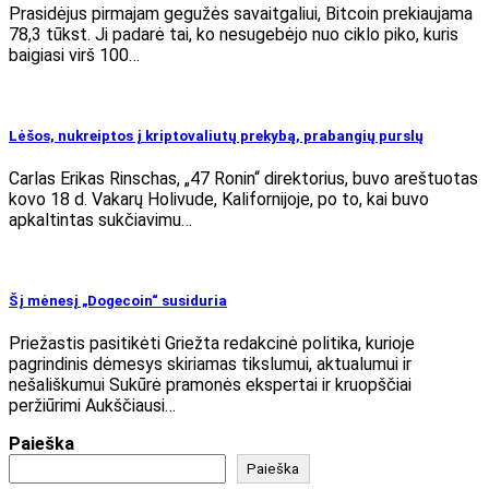
Prasidėjus pirmajam gegužės savaitgaliui, Bitcoin prekiaujama
78,3 tūkst. Ji padarė tai, ko nesugebėjo nuo ciklo piko, kuris
baigiasi virš 100…
Lėšos, nukreiptos į kriptovaliutų prekybą, prabangių purslų
Carlas Erikas Rinschas, „47 Ronin“ direktorius, buvo areštuotas
kovo 18 d. Vakarų Holivude, Kalifornijoje, po to, kai buvo
apkaltintas sukčiavimu…
Šį mėnesį „Dogecoin“ susiduria
Priežastis pasitikėti Griežta redakcinė politika, kurioje
pagrindinis dėmesys skiriamas tikslumui, aktualumui ir
nešališkumui Sukūrė pramonės ekspertai ir kruopščiai
peržiūrimi Aukščiausi…
Paieška
Paieška