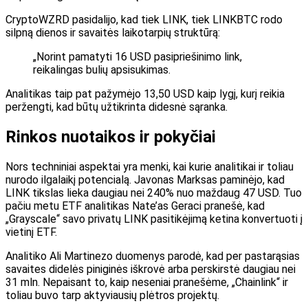
CryptoWZRD pasidalijo, kad tiek LINK, tiek LINKBTC rodo
silpną dienos ir savaitės laikotarpių struktūrą:
„Norint pamatyti 16 USD pasipriešinimo link,
reikalingas bulių apsisukimas.
Analitikas taip pat pažymėjo 13,50 USD kaip lygį, kurį reikia
peržengti, kad būtų užtikrinta didesnė sąranka.
Rinkos nuotaikos ir pokyčiai
Nors techniniai aspektai yra menki, kai kurie analitikai ir toliau
nurodo ilgalaikį potencialą. Javonas Marksas paminėjo, kad
LINK tikslas lieka daugiau nei 240% nuo maždaug 47 USD. Tuo
pačiu metu ETF analitikas Nate’as Geraci pranešė, kad
„Grayscale“ savo privatų LINK pasitikėjimą ketina konvertuoti į
vietinį ETF.
Analitiko Ali Martinezo duomenys parodė, kad per pastarąsias
savaites didelės piniginės iškrovė arba perskirstė daugiau nei
31 mln. Nepaisant to, kaip neseniai pranešėme, „Chainlink“ ir
toliau buvo tarp aktyviausių plėtros projektų.