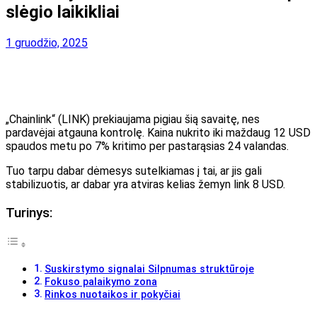
slėgio laikikliai
1 gruodžio, 2025
„Chainlink“ (LINK) prekiaujama pigiau šią savaitę, nes
pardavėjai atgauna kontrolę. Kaina nukrito iki maždaug 12 USD
spaudos metu po 7% kritimo per pastarąsias 24 valandas.
Tuo tarpu dabar dėmesys sutelkiamas į tai, ar jis gali
stabilizuotis, ar dabar yra atviras kelias žemyn link 8 USD.
Turinys:
Suskirstymo signalai Silpnumas struktūroje
Fokuso palaikymo zona
Rinkos nuotaikos ir pokyčiai