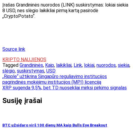
Įrašas Grandininės nuorodos (LINK) suskirstymas: lokiai siekia
8 USD, nes slėgio laikikliai pirmą kartą pasirodė
„CryptoPotato“.
Source link
KRIPTO NAUJIENOS
Tagged
Grandininės
,
Kaip
,
laikikliai
,
Link
,
lokiai
,
nuorodos
,
siekia
,
slėgio
,
suskirstymas
,
USD
Navigacija
„Ripple“ užtikrina Singapūro reguliavimo institucijos
pagrindinės mokėjimų institucijos (MPI) licenciją
tarp
XRP sugenda 9,5%, bet TD nuosekliai mirksi pirkimo signalas
įrašų
Susiję įrašai
BTC užsidaro virš 100 dienų MA kaip Bulls Eye Breakout