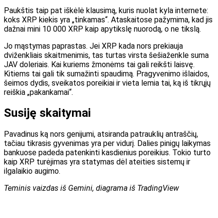
Paukštis taip pat iškėlė klausimą, kuris nuolat kyla internete:
koks XRP kiekis yra „tinkamas“. Ataskaitose pažymima, kad jis
dažnai mini 10 000 XRP kaip apytikslę nuorodą, o ne tikslą.
Jo mąstymas paprastas. Jei XRP kada nors prekiauja
dviženkliais skaitmenimis, tas turtas virsta šešiaženkle suma
JAV doleriais. Kai kuriems žmonėms tai gali reikšti laisvę.
Kitiems tai gali tik sumažinti spaudimą. Pragyvenimo išlaidos,
šeimos dydis, sveikatos poreikiai ir vieta lemia tai, ką iš tikrųjų
reiškia „pakankamai“.
Susiję skaitymai
Pavadinus ką nors genijumi, atsiranda patrauklių antraščių,
tačiau tikrasis gyvenimas yra per vidurį. Dalies pinigų laikymas
bankuose padeda patenkinti kasdienius poreikius. Tokio turto
kaip XRP turėjimas yra statymas dėl ateities sistemų ir
ilgalaikio augimo.
Teminis vaizdas iš Gemini, diagrama iš TradingView