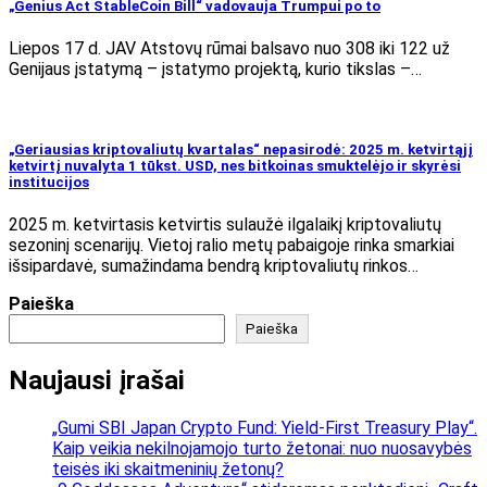
„Genius Act StableCoin Bill“ vadovauja Trumpui po to
Liepos 17 d. JAV Atstovų rūmai balsavo nuo 308 iki 122 už
Genijaus įstatymą – įstatymo projektą, kurio tikslas –…
„Geriausias kriptovaliutų kvartalas“ nepasirodė: 2025 m. ketvirtąjį
ketvirtį nuvalyta 1 tūkst. USD, nes bitkoinas smuktelėjo ir skyrėsi
institucijos
2025 m. ketvirtasis ketvirtis sulaužė ilgalaikį kriptovaliutų
sezoninį scenarijų. Vietoj ralio metų pabaigoje rinka smarkiai
išsipardavė, sumažindama bendrą kriptovaliutų rinkos…
Paieška
Paieška
Naujausi įrašai
„Gumi SBI Japan Crypto Fund: Yield-First Treasury Play“.
Kaip veikia nekilnojamojo turto žetonai: nuo nuosavybės
teisės iki skaitmeninių žetonų?