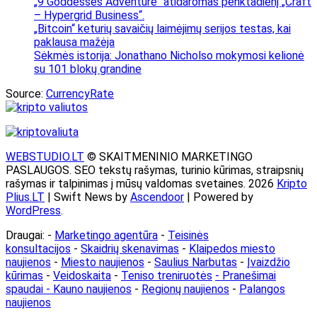
„9 Goddesses Adventure“ atidaromas penktadienį „Craft
– Hypergrid Business“.
„Bitcoin“ keturių savaičių laimėjimų serijos testas, kai
paklausa mažėja
Sėkmės istorija: Jonathano Nicholso mokymosi kelionė
su 101 blokų grandine
Source:
CurrencyRate
WEBSTUDIO.LT
© SKAITMENINIO MARKETINGO
PASLAUGOS. SEO tekstų rašymas, turinio kūrimas, straipsnių
rašymas ir talpinimas į mūsų valdomas svetaines. 2026
Kripto
Plius.LT
| Swift News by
Ascendoor
| Powered by
WordPress
.
Draugai: -
Marketingo agentūra
-
Teisinės
konsultacijos
-
Skaidrių skenavimas
-
Klaipedos miesto
naujienos
-
Miesto naujienos
-
Saulius Narbutas
-
Įvaizdžio
kūrimas
-
Veidoskaita
-
Teniso treniruotės
- Pranešimai
spaudai -
Kauno naujienos
-
Regionų naujienos
-
Palangos
naujienos