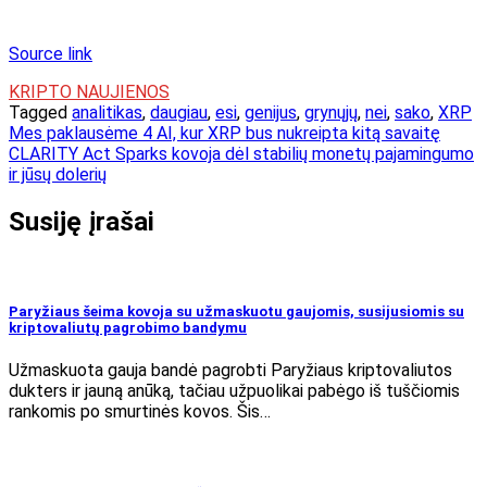
Source link
KRIPTO NAUJIENOS
Tagged
analitikas
,
daugiau
,
esi
,
genijus
,
grynųjų
,
nei
,
sako
,
XRP
Navigacija
Mes paklausėme 4 AI, kur XRP bus nukreipta kitą savaitę
CLARITY Act Sparks kovoja dėl stabilių monetų pajamingumo
tarp
ir jūsų dolerių
įrašų
Susiję įrašai
Paryžiaus šeima kovoja su užmaskuotu gaujomis, susijusiomis su
kriptovaliutų pagrobimo bandymu
Užmaskuota gauja bandė pagrobti Paryžiaus kriptovaliutos
dukters ir jauną anūką, tačiau užpuolikai pabėgo iš tuščiomis
rankomis po smurtinės kovos. Šis…