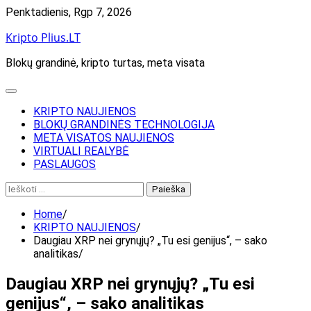
Skip
Penktadienis, Rgp 7, 2026
to
Kripto Plius.LT
content
Blokų grandinė, kripto turtas, meta visata
KRIPTO NAUJIENOS
BLOKŲ GRANDINĖS TECHNOLOGIJA
META VISATOS NAUJIENOS
VIRTUALI REALYBĖ
PASLAUGOS
Ieškoti:
Home
KRIPTO NAUJIENOS
Daugiau XRP nei grynųjų? „Tu esi genijus“, – sako
analitikas
Daugiau XRP nei grynųjų? „Tu esi
genijus“, – sako analitikas