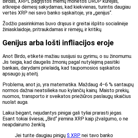
Birdas, XRPL pagrįstos memų monetos DROP kūrėjas,
atkreipė dėmesį sakydamas, kad kiekvienas, turintis daugiau
vertės XRP nei savo banko sąskaitoje, yra „genijus“.
Žodžio pasirinkimas buvo drąsus ir greitai išplito socialinėje
žiniasklaidoje, pritraukdamas ir rėmėjų, ir kritikų.
Genijus arba lošti infliacijos eroje
Anot Birdo, etiketė mažiau susijusi su gyrimu, o su žinomumu.
Jis teigia, kad daugelis žmonių pagal nutylėjimą pasitiki
bankais, darydami prielaidą, kad taupomosios sąskaitos
apsaugo jų ateitį.
Problema, anot jo, yra matematika. Maždaug 4–6 % santaupų
normos dažnai neatsilieka nuo kylančių kainų. Maisto prekių,
nuomos, transporto ir sveikatos priežiūros paslaugų skaičius
nuolat auga.
Laikui bėgant, nejudantys pinigai gali tyliai prarasti jėgas.
Esant tokiai šviesai, „Bird“ įrėmina XRP kaip įžvalgumo, o ne
neapdairumo ženklą.
Jei turite daugiau pinigų
$ XRP
nei tavo banko