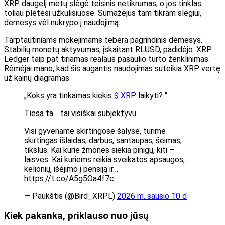
XRP daugelį metų slėgė teisinis netikrumas, o jos tinklas
toliau plėtėsi užkulisiuose. Sumažėjus tam tikram slėgiui,
dėmesys vėl nukrypo į naudojimą.
Tarptautiniams mokėjimams tebėra pagrindinis dėmesys.
Stabilių monetų aktyvumas, įskaitant RLUSD, padidėjo. XRP
Ledger taip pat tiriamas realaus pasaulio turto ženklinimas.
Rėmėjai mano, kad šis augantis naudojimas suteikia XRP vertę
už kainų diagramas.
„Koks yra tinkamas kiekis
$ XRP
laikyti? “
Tiesa ta… tai visiškai subjektyvu.
Visi gyvename skirtingose ​​šalyse, turime
skirtingas išlaidas, darbus, santaupas, šeimas,
tikslus. Kai kurie žmonės siekia pinigų, kiti –
laisvės. Kai kuriems reikia sveikatos apsaugos,
kelionių, išėjimo į pensiją ir…
https://t.co/A5g5Oa4f7c
— Paukštis (@Bird_XRPL)
2026 m. sausio 10 d
Kiek pakanka, priklauso nuo jūsų