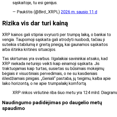
sąskaitoje, tu esi genijus.
— Paukštis (@Bird_XRPL)
2026 m. sausio 11 d
Rizika vis dar turi kainą
XRP kainos gali stipriai svyruoti per trumpą laiką, o bankai to
vengia. Taupomoji sąskaita gali atrodyti nuobodi, tačiau ji
suteikia stabilumą ir greitą prieigą, kai gaunamos sąskaitos
arba ištinka kritinės situacijos.
Tas skirtumas yra svarbus. Ilgalaikiai savininkai atsako, kad
XRP niekada neturėjo veikti kaip einamoji sąskaita. Jis
traktuojamas kaip turtas, susietas su būsimais mokėjimų
bėgiais ir visuotiniais pervedimais, o ne su kasdieniais
išleidžiamais pinigais. „Geniali“ pastaba, jų teigimu, kalba apie
laiko horizontą, o ne apie trumpalaikį komfortą.
XRP rinkos viršutinė riba šiuo metu yra 124 mlrd. Diagrama
Naudingumo padidėjimas po daugelio metų
spaudimo