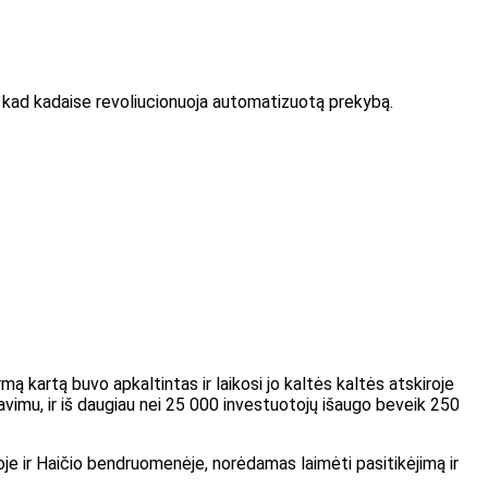
ė, kad kadaise revoliucionuoja automatizuotą prekybą.
ą kartą buvo apkaltintas ir laikosi jo kaltės kaltės atskiroje
vimu, ir iš daugiau nei 25 000 investuotojų išaugo beveik 250
oje ir Haičio bendruomenėje, norėdamas laimėti pasitikėjimą ir