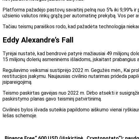
Platforma pažadėjo pastovų savaitinį pelną nuo 5% iki 9,99% ir pas
užsienio valiutos rinkų grąžą per automatinę prekybą. Vos per a
Tačiau teismų paraiškos rodo, kad pažadėta technologija nieka
Eddy Alexandre’s Fall
Tyrėjai nustatė, kad bendrovė patyrė mažiausiai 49 milijonų dol
15 milijonų dolerių asmeninėms išlaidoms, įskaitant prabangius a
Reguliavimo veiksmai sustiprėjo 2022 m. Gegužės mėn., Kai prok
restitucijos įsakymu. Naujausias civilinio nutarimas prideda pa
įsipareigojimą.
Teismo paskirtas gavėjas nuo 2022 m. Dirbo atsekti ir susigrąžint
paskirstymo planas gavo teisminį patvirtinimą.
Civilinės bylos išvada suteikia papildomo aiškumo vienai ryškia
lėšas schemoje.
„Binance Free“ 600 USD (išskirtinė „Cryptopotato“): naud