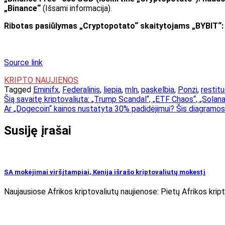
„Binance“
(Išsami informacija).
Ribotas pasiūlymas „Cryptopotato“ skaitytojams „BYBIT“: 
Source link
KRIPTO NAUJIENOS
Tagged
Eminifx
,
Federalinis
,
liepia
,
mln
,
paskelbia
,
Ponzi
,
restitu
Navigacija
Šią savaitę kriptovaliuta: „Trump Scandal“, „ETF Chaos“, „Solan
Ar „Dogecoin“ kainos nustatyta 30% padidėjimui? Šis diagramos
tarp
įrašų
Susiję įrašai
SA mokėjimai viršįtampiai, Kenija išrašo kriptovaliutų mokestį
Naujausiose Afrikos kriptovaliutų naujienose: Pietų Afrikos kri