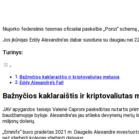
Niujorko federalinis teismas oficialiai paskelbė „Ponzi“ schemą 
Jos įkūrėjas Eddy Alexandre’as dabar susiduria su daugiau nei 2
Turinys:
Bažnyčios kaklaraištis ir kriptovaliutas meluoja
Eddy Alexandre’s Fall
Bažnyčios kaklaraištis ir kriptovaliutas 
JAV apygardos teisėjo Valerie Caproni paskelbtas nutartis priima
baudžiamojoje byloje. Alexandre’as jau atlieka devynerių metų l
milijonų dolerių.
„Eminifx“ buvo pradėtas 2021 m. Daugelis Alexandre investuotojų
net įdarbinti kolegas įdarbinti dalyvius.