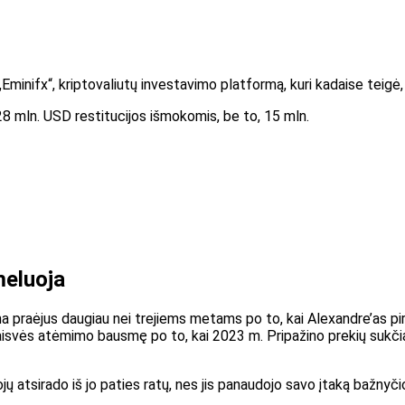
„Eminifx“, kriptovaliutų investavimo platformą, kuri kadaise teig
28 mln. USD restitucijos išmokomis, be to, 15 mln.
meluoja
 praėjus daugiau nei trejiems metams po to, kai Alexandre’as pirm
aisvės atėmimo bausmę po to, kai 2023 m. Pripažino prekių sukčia
 atsirado iš jo paties ratų, nes jis panaudojo savo įtaką bažnyči