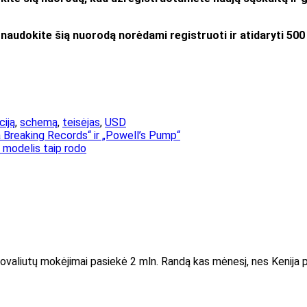
naudokite šią nuorodą norėdami registruoti ir atidaryti 50
ciją
,
schemą
,
teisėjas
,
USD
a Breaking Records“ ir „Powell’s Pump“
 modelis taip rodo
ptovaliutų mokėjimai pasiekė 2 mln. Randą kas mėnesį, nes Kenija 