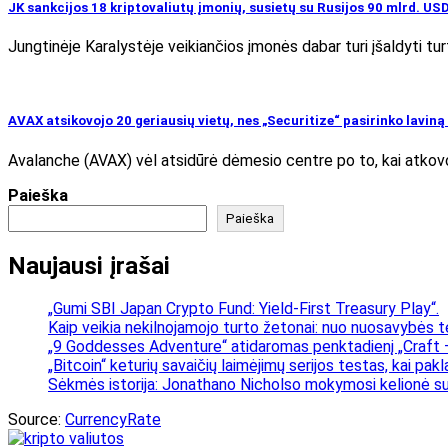
JK sankcijos 18 kriptovaliutų įmonių, susietų su Rusijos 90 mlrd. USD
Jungtinėje Karalystėje veikiančios įmonės dabar turi įšaldyti tur
AVAX atsikovojo 20 geriausių vietų, nes „Securitize“ pasirinko laviną
Avalanche (AVAX) vėl atsidūrė dėmesio centre po to, kai atkovoj
Paieška
Paieška
Naujausi įrašai
„Gumi SBI Japan Crypto Fund: Yield-First Treasury Play“.
Kaip veikia nekilnojamojo turto žetonai: nuo nuosavybės t
„9 Goddesses Adventure“ atidaromas penktadienį „Craft –
„Bitcoin“ keturių savaičių laimėjimų serijos testas, kai pa
Sėkmės istorija: Jonathano Nicholso mokymosi kelionė su
Source:
CurrencyRate