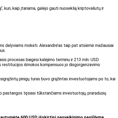
kuri, kaip įtariama, galėjo gauti nuoseklią kriptovaliutų ir
iems dalyviams mokėti. Alexandre’as taip pat atsiėmė mažiausiai
mus.
asis procesas baigėsi kalėjimo terminu ir 213 mln. USD
ktos restitucijos išmokos kompensuos jo disgorgenzavimo
usigrąžintų pinigų turas buvo grąžintas investuotojams po to, kai
imo pastangos tęsiasi tūkstančiams investuotojų, praradusių
 gautumėte 600 USD išskirtinį pasveikinimo pasiūlymą