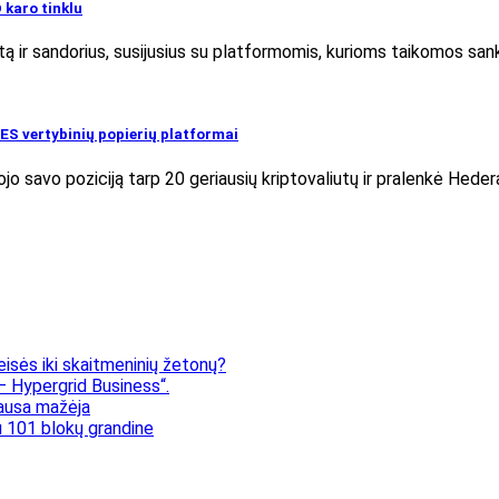
 karo tinklu
tą ir sandorius, susijusius su platformomis, kurioms taikomos sank
 ES vertybinių popierių platformai
o savo poziciją tarp 20 geriausių kriptovaliutų ir pralenkė Hede
eisės iki skaitmeninių žetonų?
 Hypergrid Business“.
klausa mažėja
 101 blokų grandine