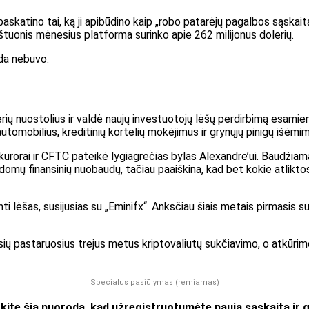
katino tai, ką ji apibūdino kaip „robo patarėjų pagalbos sąskaitą“, 
štuonis mėnesius platforma surinko apie 262 milijonus dolerių.
da nebuvo.
erių nuostolius ir valdė naujų investuotojų lėšų perdirbimą esam
utomobilius, kreditinių kortelių mokėjimus ir grynųjų pinigų išėmi
urorai ir CFTC pateikė lygiagrečias bylas Alexandre’ui. Baudžiam
pildomų finansinių nuobaudų, tačiau paaiškina, kad bet kokie atli
i lėšas, susijusias su „Eminifx“. Anksčiau šiais metais pirmasis s
usių pastaruosius trejus metus kriptovaliutų sukčiavimo, o atkūr
Specialus pasiūlymas (remiamas)
okite šią nuorodą, kad užregistruotumėte naują sąskaitą ir