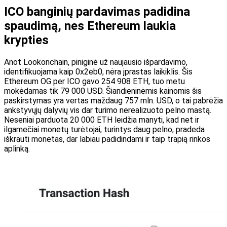
ICO banginių pardavimas padidina
spaudimą, nes Ethereum laukia
krypties
Anot Lookonchain, piniginė už naujausio išpardavimo,
identifikuojama kaip 0x2eb0, nėra įprastas laikiklis. Šis
Ethereum OG per ICO gavo 254 908 ETH, tuo metu
mokėdamas tik 79 000 USD. Šiandieninėmis kainomis šis
paskirstymas yra vertas maždaug 757 mln. USD, o tai pabrėžia
ankstyvųjų dalyvių vis dar turimo nerealizuoto pelno mastą.
Neseniai parduota 20 000 ETH leidžia manyti, kad net ir
ilgamečiai monetų turėtojai, turintys daug pelno, pradeda
iškrauti monetas, dar labiau padidindami ir taip trapią rinkos
aplinką.