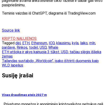
pagrindinė atrama ankstesnėse ciklo fazėse ir dabar gali virsti
pasipriešinimu.
Teminis vaizdas iš ChatGPT, diagrama iš TradingView.com
Source link
KRIPTO NAUJIENOS
Tagged
dėl
,
ETH
,
Ethereum
,
ICO
,
klausimų
,
kyla
,
laiko
,
mln
,
pardavė
,
Rinkos
,
todėl
,
USD
,
Whale
Navigacija
ETH atšoka ir akys kainuoja 3 tūkst. USD, tačiau slėgis išlieka
žemas
tarp
Tailandas sustabdo „Worldcoin“, įsako ištrinti duomenis kaip
įrašų
WLD lapelius
Susiję įrašai
Visas draudimas ateis 2027 m
. Privatumo monetos ir anoniminės kriptovaliutos netrukus gali