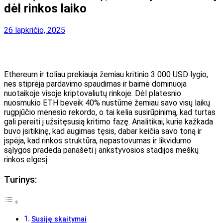
dėl rinkos laiko
26 lapkričio, 2025
Ethereum ir toliau prekiauja žemiau kritinio 3 000 USD lygio,
nes stiprėja pardavimo spaudimas ir baimė dominuoja
nuotaikoje visoje kriptovaliutų rinkoje. Dėl platesnio
nuosmukio ETH beveik 40% nustūmė žemiau savo visų laikų
rugpjūčio mėnesio rekordo, o tai kelia susirūpinimą, kad turtas
gali pereiti į užsitęsusią kritimo fazę. Analitikai, kurie kažkada
buvo įsitikinę, kad augimas tęsis, dabar keičia savo toną ir
įspėja, kad rinkos struktūra, nepastovumas ir likvidumo
sąlygos pradeda panašėti į ankstyvosios stadijos meškų
rinkos elgesį.
Turinys:
Susiję skaitymai