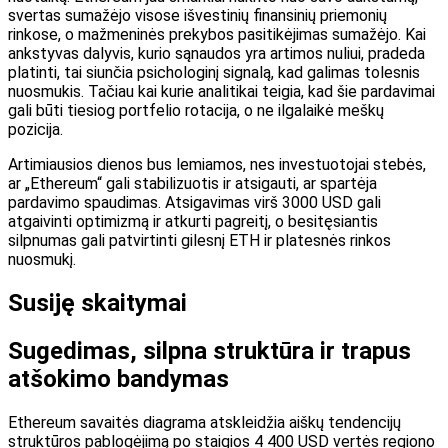
svertas sumažėjo visose išvestinių finansinių priemonių
rinkose, o mažmeninės prekybos pasitikėjimas sumažėjo. Kai
ankstyvas dalyvis, kurio sąnaudos yra artimos nuliui, pradeda
platinti, tai siunčia psichologinį signalą, kad galimas tolesnis
nuosmukis. Tačiau kai kurie analitikai teigia, kad šie pardavimai
gali būti tiesiog portfelio rotacija, o ne ilgalaikė meškų
pozicija.
Artimiausios dienos bus lemiamos, nes investuotojai stebės,
ar „Ethereum“ gali stabilizuotis ir atsigauti, ar spartėja
pardavimo spaudimas. Atsigavimas virš 3000 USD gali
atgaivinti optimizmą ir atkurti pagreitį, o besitęsiantis
silpnumas gali patvirtinti gilesnį ETH ir platesnės rinkos
nuosmukį.
Susiję skaitymai
Sugedimas, silpna struktūra ir trapus
atšokimo bandymas
Ethereum savaitės diagrama atskleidžia aiškų tendencijų
struktūros pablogėjimą po staigios 4 400 USD vertės regiono