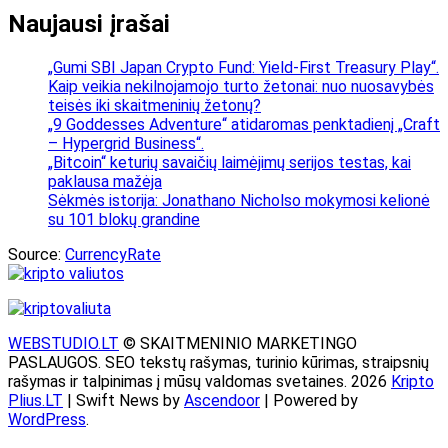
Naujausi įrašai
„Gumi SBI Japan Crypto Fund: Yield-First Treasury Play“.
Kaip veikia nekilnojamojo turto žetonai: nuo nuosavybės
teisės iki skaitmeninių žetonų?
„9 Goddesses Adventure“ atidaromas penktadienį „Craft
– Hypergrid Business“.
„Bitcoin“ keturių savaičių laimėjimų serijos testas, kai
paklausa mažėja
Sėkmės istorija: Jonathano Nicholso mokymosi kelionė
su 101 blokų grandine
Source:
CurrencyRate
WEBSTUDIO.LT
© SKAITMENINIO MARKETINGO
PASLAUGOS. SEO tekstų rašymas, turinio kūrimas, straipsnių
rašymas ir talpinimas į mūsų valdomas svetaines. 2026
Kripto
Plius.LT
| Swift News by
Ascendoor
| Powered by
WordPress
.