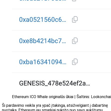
Ethereum ICO Whale originalūs ūkiai | Šaltinis: Lookoncha
Ši pardavimo veikla yra ypač įtakinga, atsižvelgiant į dabartinę
nuotaiką. Ethereum jau smarkiai nukrito nuo savo aukštumų,