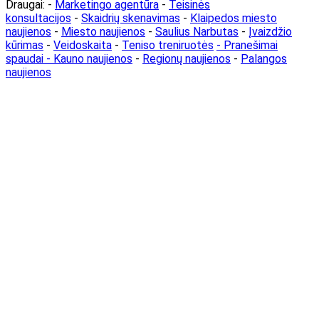
Draugai: -
Marketingo agentūra
-
Teisinės
konsultacijos
-
Skaidrių skenavimas
-
Klaipedos miesto
naujienos
-
Miesto naujienos
-
Saulius Narbutas
-
Įvaizdžio
kūrimas
-
Veidoskaita
-
Teniso treniruotės
- Pranešimai
spaudai -
Kauno naujienos
-
Regionų naujienos
-
Palangos
naujienos