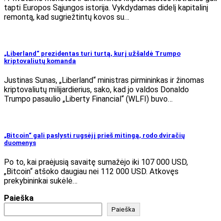
tapti Europos Sąjungos istorija. Vykdydamas didelį kapitalinį
remontą, kad sugriežtintų kovos su…
„Liberland“ prezidentas turi turtą, kurį užšaldė Trumpo
kriptovaliutų komanda
Justinas Sunas, „Liberland“ ministras pirmininkas ir žinomas
kriptovaliutų milijardierius, sako, kad jo valdos Donaldo
Trumpo pasaulio „Liberty Financial“ (WLFI) buvo…
„Bitcoin“ gali paslysti rugsėjį prieš mitingą, rodo dviračių
duomenys
Po to, kai praėjusią savaitę sumažėjo iki 107 000 USD,
„Bitcoin“ atšoko daugiau nei 112 000 USD. Atkovęs
prekybininkai sukėlė…
Paieška
Paieška