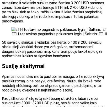
atmetimo ir vėlesnio suskirstymo žemiau 3 200 USD paramos
zonos. Išpardavimas pastūmėjo ETH link 2700 USD vidurio, o
po to šiek tiek atšoko, tačiau kaina išlieka žemiau pagrindinių
slankiųjų vidurkių, o tai rodo, kad impulsas ir toliau palankus
pardavėjams.
ETH testavimo pagrindinis paklausos lygis | Šaltinis: E
50 savaičių slankusis vidurkis pasikeitė, o 100 ir 200 savaičių
slankusieji vidurkiai dabar yra virš galvos, suformuodami
daugiasluoksnį pasipriešinimą, kuris trumpuoju laikotarpiu gali
apriboti bet kokius atsigavimo bandymus.
Susiję skaitymai
Apimtis nuosmukio metu pastebimai išaugo, o tai rodo aktyvų
pasiskirstymą, o ne pasyvų dreifavimą. Naujausia žvakė rodo
nedidelį atšokimą, bet be stipraus garsumo padidėjimo, o tai
rodo pirkėjų dvejones ir neįtikinėjimo stoką.
Kad „Ethereum“ atgautų aukštesnę struktūrą, labai svarbu
susigrąžinti 3000–3200 USD plotą, nes ši zona veikė kaip