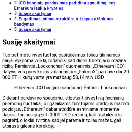
ICO banginių pardavimas padidina spaudimą, nes
Ethereum laukia krypties
Susiję skaitymai
Sugedimas, silpna struktūra ir trapus atšokimo
bandymas
Susiję skaitymai
Susiję skaitymai
Tuo pat metu investuotojų pasitikėjimas toliau tikrinamas
naujai vykdoma veikla, rodančia, kad dideli turėtojai sumažina
riziką. Remiantis „Lookonchain“ duomenimis, „Ethereum ICO“
dalyvis vos prieš kelias valandas per „FalconX“ pardavė dar 20
000 ETH, kurių vertė yra maždaug 58,14 mln. USD.
Ethereum ICO banginių sandoriai | Šaltinis: Lookonchain
Didėjant pardavimo spaudimui, silpstant išvestinių finansinių
priemonių nuotaikai, o ilgalaikiams turėtojams pradėjus mažinti
pozicijas, „Ethereum“ dabar atsidūrė esminiame momente.
Jaučiai turi susigrąžinti 3000 USD regioną, kad stabilizuotų
pagreitį, o lokiai tvirtina, kad jei parama ir toliau mažės, gali
atsirasti gilesnė korekcija.