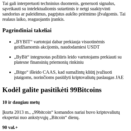
Tai gali interpretuoti techninius duomenis, generuoti signalus,
sąveikauti su intelektualiomis sutartimis ir netgi suaktyvinti
sandorius ar paleidimus, pagrįstus aukšto priėmimo įžvalgomis. Tai
realaus laiko, reaguojantis įrankis.
Pagrindiniai takeliai
„BYBIT“ vartotojai dabar prekiauja visuotinėmis
geidžiamomis akcijomis, naudodamiesi USDT
„ByBit“ integruotas požiūris leido vartotojams prekiauti su
platesne finansinių priemonių rinkiniu
„Bitgo“ išleido CAAS, kad sumažintų kliūtį įvažiuoti
įstaigoms, norinčioms pasiūlyti kriptovaliutų paslaugas JAE
Kodėl galite pasitikėti 99Bitcoins
10 ir daugiau metų
Įkurta 2013 m., „99bitcoin“ komandos nariai buvo kriptovaliutų
ekspertai nuo ankstyvųjų „Bitcoin“ dienų.
90 val.+