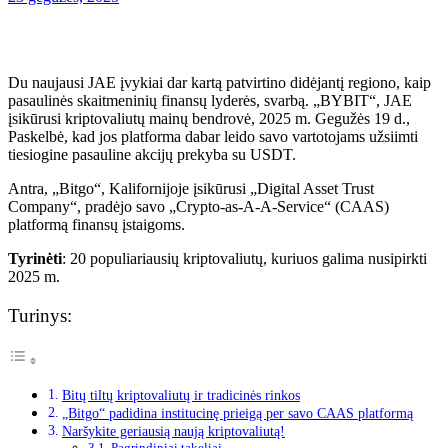
Du naujausi JAE įvykiai dar kartą patvirtino didėjantį regiono, kaip
pasaulinės skaitmeninių finansų lyderės, svarbą. „BYBIT“, JAE
įsikūrusi kriptovaliutų mainų bendrovė, 2025 m. Gegužės 19 d.,
Paskelbė, kad jos platforma dabar leido savo vartotojams užsiimti
tiesiogine pasauline akcijų prekyba su USDT.
Antra, „Bitgo“, Kalifornijoje įsikūrusi „Digital Asset Trust
Company“, pradėjo savo „Crypto-as-A-A-Service“ (CAAS)
platformą finansų įstaigoms.
Tyrinėti
: 20 populiariausių kriptovaliutų, kuriuos galima nusipirkti
2025 m.
Turinys:
Bitų tiltų kriptovaliutų ir tradicinės rinkos
„Bitgo“ padidina institucinę prieigą per savo CAAS platformą
Naršykite geriausią naują kriptovaliutą!
Pagrindiniai takeliai