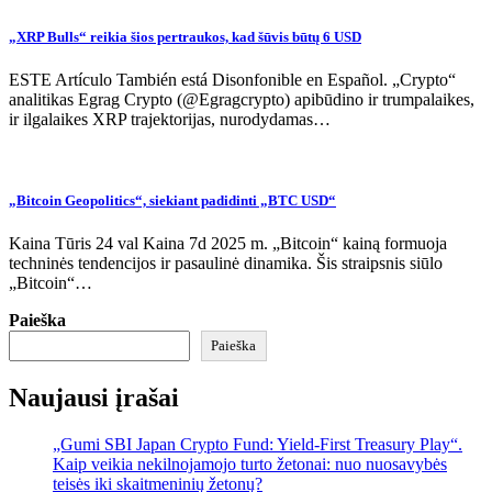
„XRP Bulls“ reikia šios pertraukos, kad šūvis būtų 6 USD
ESTE Artículo También está Disonfonible en Español. „Crypto“
analitikas Egrag Crypto (@Egragcrypto) apibūdino ir trumpalaikes,
ir ilgalaikes XRP trajektorijas, nurodydamas…
„Bitcoin Geopolitics“, siekiant padidinti „BTC USD“
Kaina Tūris 24 val Kaina 7d 2025 m. „Bitcoin“ kainą formuoja
techninės tendencijos ir pasaulinė dinamika. Šis straipsnis siūlo
„Bitcoin“…
Paieška
Paieška
Naujausi įrašai
„Gumi SBI Japan Crypto Fund: Yield-First Treasury Play“.
Kaip veikia nekilnojamojo turto žetonai: nuo nuosavybės
teisės iki skaitmeninių žetonų?