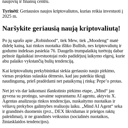
naujovių ir finansų centru.
Tyrinėti
: Geriausios naujos kriptovaliutos, kurias reikia investuoti į
2025 m.
Naršykite geriausią naują kriptovaliutą!
Po jų sąrašo apie „Robinhood“, tiek Mew, tiek „Moodeng“ matė
didelę kainą, kai rinkos nuotaika išliko Bullish, nes kriptovaliutų ir
godumo indeksas pasiekia 76.
Daugelis trumpalaikių turėtojų dabar
pelno
ir ilgalaikiai investuotojai rodo padidėjusį laikymo elgesį, kurie
abu palaiko vykstančią bulių tendenciją.
Kai kriptovaliutų prekybininkai siekia geriausio naujo pirkimo,
vienas projektas sulaukia dėmesio, kad jau pateikia tikrąjį
naudingumą, prieš pradėdami net pataikymą į rinką:
Pepe’o protas
.
Net jei vis dar laikomasi išankstinio pirkimo etape, „Mind“ jau
gyvena su protingu, savaime suprantamu AI agentu, aktyviu X.
Agentas analizuoja rinkos tendencijas, nuskaitymo nuotaikas ir
vėliavų prekybos galimybes realiuoju laiku. „Mind AI Agent“ seka
ir grandinės duomenis (pvz., DEX likvidumas ir prieigos raktų
paleidimai), ir ne grandinės veiksnius (socialinės nuotaikos,
žiniasklaidos tendencijos).