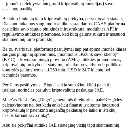
ir įmonėms efektyviai integruoti kriptovaliutų funkcijas į savo
paslaugų pasiūlą.
Be tokių funkcijų kaip kriptovaliutų prekyba, pervedimai ir statant,
išlaikant tinkamus saugumo ir atitikties standartus, CAAS platforma
pasitelkia savo saugią piniginės infrastruktūrą, modulines API ir
reguliavimo atitikties priemones, kad būtų galima sukurti ir mastuoti
skaitmeninių turto produktų.
Be to, svarbiausi platformos pasiūlymai taip pat apima įmonės klasės
saugius piniginių sprendimus, įmontuotus „Pažink savo klientą“
(KYC) ir kovos su pinigų plovimu (AML) atitikties priemonėmis,
kriptovaliutų prekybos ir statymo, pritaikomo valdymo ir politikos
kontrolės galimybėmis iki 250 mln. USD ir 24/7 klientų bei
techninės paramos.
Per šiuos pasiūlymus „Bitgo“ siekia sumažinti kliūtį patekti į
įstaigas, norinčias pasiūlyti kriptovaliutų paslaugas JAE.
Mike’as Belshe’as, „Bitgo“ generalinis direktorius, pabrėžė: „Mes
palengvinome nei bet kada anksčiau finansų įstaigoms integruoti
kriptovaliutą ir patenkinti augančią paklausą be laiko ir išteklių
naštos kuriant savo rinką“.
Abu šie pokyčiai atitinka JAE strateginę viziją tapti skaitmeninių