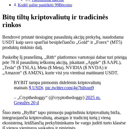
Kodėl galite pasitikėti 99Bitcoins
Bitų tiltų kriptovaliutų ir tradicinės
rinkos
Bendrovė pristatė tiesioginę pasaulinių akcijų prekybą, naudodama
USDT kaip savo sparčiai besiplečiančio „Gold“ ir „Forex“ (MT5)
produktų rinkinio dalį.
Paskelbę šį pranešimą, „Bith“ platformos vartotojai dabar turi prieigą
prie 78 iš pasaulinių ieškomų akcijų, įskaitant „Apple“ ($ AAPL),
„Tesla“ ($ TSLA), Meta ($ Meta), NVIDIA ($ NVDA) ir
„Amazon“ ($ AMZN), kurie visi yra vientisai maitinami USDT.
BYBIT tampa pirmomis didelėmis kriptovaliutų
mainais
$ USDt
.
pic.twitter.com/4g7hilxuq9
– „Crypthedoggy“ (@cryptothedoggy)
2025 m.
Gegužės 20 d
Šiuo metu „ByBit“ tapo pirmuoju pagrindiniu kriptovaliutų birža,
integruojančia kriptovaliutą, atsargas ir tradicinį turtą į vieną
ekosistemą, leidžiančią prekybininkams be vargo judėti turto klasėse
iš vienos vieningos sąskaitos ir piniginės.