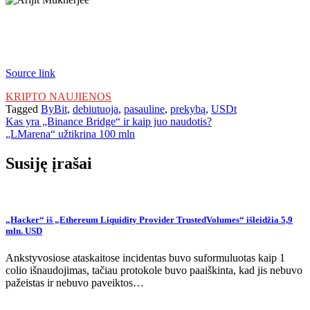
Source link
KRIPTO NAUJIENOS
Tagged
ByBit
,
debiutuoja
,
pasauline
,
prekybą
,
USDt
Navigacija
Kas yra „Binance Bridge“ ir kaip juo naudotis?
„LMarena“ užtikrina 100 mln
tarp
įrašų
Susiję įrašai
„Hacker“ iš „Ethereum Liquidity Provider TrustedVolumes“ išleidžia 5,9
mln. USD
Ankstyvosiose ataskaitose incidentas buvo suformuluotas kaip 1
colio išnaudojimas, tačiau protokole buvo paaiškinta, kad jis nebuvo
pažeistas ir nebuvo paveiktos…