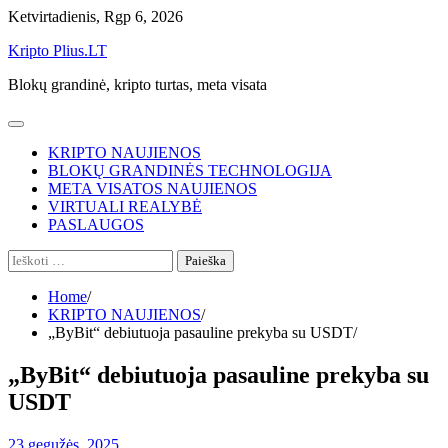
Skip
Ketvirtadienis, Rgp 6, 2026
to
Kripto Plius.LT
content
Blokų grandinė, kripto turtas, meta visata
KRIPTO NAUJIENOS
BLOKŲ GRANDINĖS TECHNOLOGIJA
META VISATOS NAUJIENOS
VIRTUALI REALYBĖ
PASLAUGOS
Ieškoti:
Home
KRIPTO NAUJIENOS
„ByBit“ debiutuoja pasauline prekyba su USDT
„ByBit“ debiutuoja pasauline prekyba su
USDT
23 gegužės, 2025