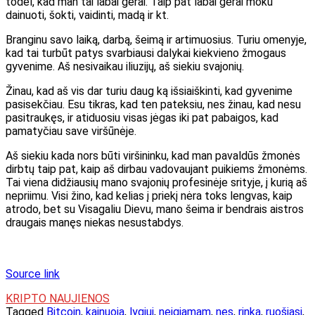
todėl, kad man tai labai gerai. Taip pat labai gerai moku
dainuoti, šokti, vaidinti, madą ir kt.
Branginu savo laiką, darbą, šeimą ir artimuosius. Turiu omenyje,
kad tai turbūt patys svarbiausi dalykai kiekvieno žmogaus
gyvenime. Aš nesivaikau iliuzijų, aš siekiu svajonių.
Žinau, kad aš vis dar turiu daug ką išsiaiškinti, kad gyvenime
pasisekčiau. Esu tikras, kad ten pateksiu, nes žinau, kad nesu
pasitraukęs, ir atiduosiu visas jėgas iki pat pabaigos, kad
pamatyčiau save viršūnėje.
Aš siekiu kada nors būti viršininku, kad man pavaldūs žmonės
dirbtų taip pat, kaip aš dirbau vadovaujant puikiems žmonėms.
Tai viena didžiausių mano svajonių profesinėje srityje, į kurią aš
nepriimu. Visi žino, kad kelias į priekį nėra toks lengvas, kaip
atrodo, bet su Visagaliu Dievu, mano šeima ir bendrais aistros
draugais manęs niekas nesustabdys.
Source link
KRIPTO NAUJIENOS
Tagged
Bitcoin
,
kainuoja
,
lygiui
,
neigiamam
,
nes
,
rinka
,
ruošiasi
,