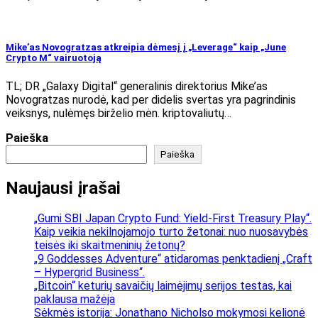
Mike’as Novogratzas atkreipia dėmesį į „Leverage“ kaip „June
Crypto M“ vairuotoją
TL; DR „Galaxy Digital“ generalinis direktorius Mike’as
Novogratzas nurodė, kad per didelis svertas yra pagrindinis
veiksnys, nulėmęs birželio mėn. kriptovaliutų…
Paieška
Paieška
Naujausi įrašai
„Gumi SBI Japan Crypto Fund: Yield-First Treasury Play“.
Kaip veikia nekilnojamojo turto žetonai: nuo nuosavybės
teisės iki skaitmeninių žetonų?
„9 Goddesses Adventure“ atidaromas penktadienį „Craft
– Hypergrid Business“.
„Bitcoin“ keturių savaičių laimėjimų serijos testas, kai
paklausa mažėja
Sėkmės istorija: Jonathano Nicholso mokymosi kelionė