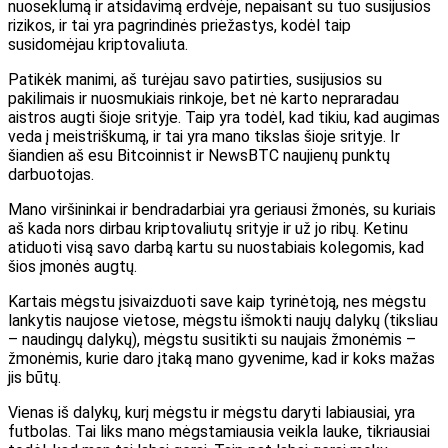
nuoseklumą ir atsidavimą erdvėje, nepaisant su tuo susijusios
rizikos, ir tai yra pagrindinės priežastys, kodėl taip
susidomėjau kriptovaliuta.
Patikėk manimi, aš turėjau savo patirties, susijusios su
pakilimais ir nuosmukiais rinkoje, bet nė karto nepraradau
aistros augti šioje srityje. Taip yra todėl, kad tikiu, kad augimas
veda į meistriškumą, ir tai yra mano tikslas šioje srityje. Ir
šiandien aš esu Bitcoinnist ir NewsBTC naujienų punktų
darbuotojas.
Mano viršininkai ir bendradarbiai yra geriausi žmonės, su kuriais
aš kada nors dirbau kriptovaliutų srityje ir už jo ribų. Ketinu
atiduoti visą savo darbą kartu su nuostabiais kolegomis, kad
šios įmonės augtų.
Kartais mėgstu įsivaizduoti save kaip tyrinėtoją, nes mėgstu
lankytis naujose vietose, mėgstu išmokti naujų dalykų (tiksliau
– naudingų dalykų), mėgstu susitikti su naujais žmonėmis –
žmonėmis, kurie daro įtaką mano gyvenime, kad ir koks mažas
jis būtų.
Vienas iš dalykų, kurį mėgstu ir mėgstu daryti labiausiai, yra
futbolas. Tai liks mano mėgstamiausia veikla lauke, tikriausiai