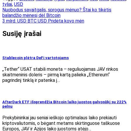
tyliai
,
USD
Navigacija
Nuobodus savaitgalis, sprogus mėnuo? Štai ko tikėtis
balandžio mėnesį dėl Bitcoin
tarp
3 mlrd. USD BTC USD Pridėta kovo mėn
įrašų
Susiję įrašai
Stablecoin plėtra DeFi vartotojams
„Tether“ USAT stabili moneta – reguliuojamas JAV rinkos
skaitmeninis doleris – pirmą kartą palieka „Ethereum“
pagrindinį tinklą ir patenka į…
AfterDark ETF išsprendžia Bitcoin laiko juostos galvosūkį su 222%
pelnu
Prekybininkai jau seniai ieškojo optimalaus laiko prekiauti
kriptovaliutomis, o bėgant metams skirtinguose taškuose
Europos, JAV ir Azijos laiko juostoms atėjo…