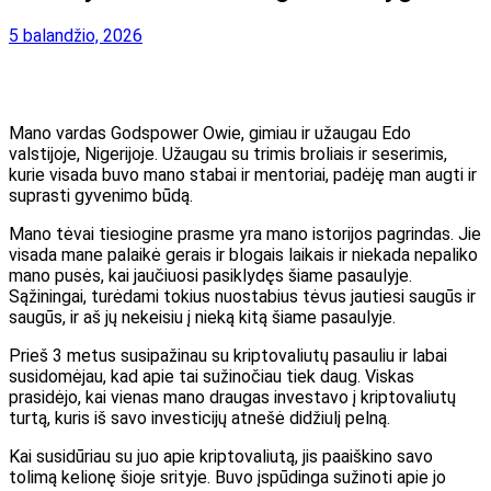
5 balandžio, 2026
Mano vardas Godspower Owie, gimiau ir užaugau Edo
valstijoje, Nigerijoje. Užaugau su trimis broliais ir seserimis,
kurie visada buvo mano stabai ir mentoriai, padėję man augti ir
suprasti gyvenimo būdą.
Mano tėvai tiesiogine prasme yra mano istorijos pagrindas. Jie
visada mane palaikė gerais ir blogais laikais ir niekada nepaliko
mano pusės, kai jaučiuosi pasiklydęs šiame pasaulyje.
Sąžiningai, turėdami tokius nuostabius tėvus jautiesi saugūs ir
saugūs, ir aš jų nekeisiu į nieką kitą šiame pasaulyje.
Prieš 3 metus susipažinau su kriptovaliutų pasauliu ir labai
susidomėjau, kad apie tai sužinočiau tiek daug. Viskas
prasidėjo, kai vienas mano draugas investavo į kriptovaliutų
turtą, kuris iš savo investicijų atnešė didžiulį pelną.
Kai susidūriau su juo apie kriptovaliutą, jis paaiškino savo
tolimą kelionę šioje srityje. Buvo įspūdinga sužinoti apie jo