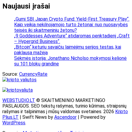
Naujausi įrašai
„Gumi SBI Japan Crypto Fund: Yield-First Treasury Play“.
Kaip veikia nekilnojamojo turto žetonai: nuo nuosavybės
teisės iki skaitmeninių žetonų?
„9 Goddesses Adventure“ atidaromas penktadienį „Craft
– Hypergrid Business“.
„Bitcoin“ keturių savaičių laimėjimų serijos testas, kai
paklausa mažėja
Sėkmės istorija: Jonathano Nicholso mokymosi kelionė
su 101 blokų grandine
Source:
CurrencyRate
WEBSTUDIO.LT
© SKAITMENINIO MARKETINGO
PASLAUGOS. SEO tekstų rašymas, turinio kūrimas, straipsnių
rašymas ir talpinimas į mūsų valdomas svetaines. 2026
Kripto
Plius.LT
| Swift News by
Ascendoor
| Powered by
WordPress
.