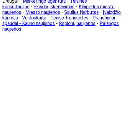
Draugai: -
Marketingo agentūra
-
Teisinės
konsultacijos
-
Skaidrių skenavimas
-
Klaipedos miesto
naujienos
-
Miesto naujienos
-
Saulius Narbutas
-
Įvaizdžio
kūrimas
-
Veidoskaita
-
Teniso treniruotės
- Pranešimai
spaudai -
Kauno naujienos
-
Regionų naujienos
-
Palangos
naujienos