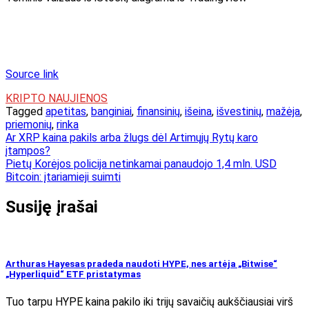
Source link
KRIPTO NAUJIENOS
Tagged
apetitas
,
banginiai
,
finansinių
,
išeina
,
išvestinių
,
mažėja
,
priemonių
,
rinka
Navigacija
Ar XRP kaina pakils arba žlugs dėl Artimųjų Rytų karo
įtampos?
tarp
Pietų Korėjos policija netinkamai panaudojo 1,4 mln. USD
įrašų
Bitcoin: įtariamieji suimti
Susiję įrašai
Arthuras Hayesas pradeda naudoti HYPE, nes artėja „Bitwise“
„Hyperliquid“ ETF pristatymas
Tuo tarpu HYPE kaina pakilo iki trijų savaičių aukščiausiai virš