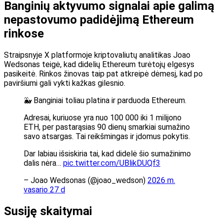
Banginių aktyvumo signalai apie galimą
nepastovumo padidėjimą Ethereum
rinkose
Straipsnyje X platformoje kriptovaliutų analitikas Joao
Wedsonas teigė, kad didelių Ethereum turėtojų elgesys
pasikeitė. Rinkos žinovas taip pat atkreipė dėmesį, kad po
paviršiumi gali vykti kažkas gilesnio.
🐳 Banginiai toliau platina ir parduoda Ethereum.
Adresai, kuriuose yra nuo 100 000 iki 1 milijono
ETH, per pastarąsias 90 dienų smarkiai sumažino
savo atsargas. Tai reikšmingas ir įdomus pokytis.
Dar labiau išsiskiria tai, kad didelė šio sumažinimo
dalis nėra…
pic.twitter.com/UBlikDUQf3
– Joao Wedsonas (@joao_wedson)
2026 m.
vasario 27 d
Susiję skaitymai