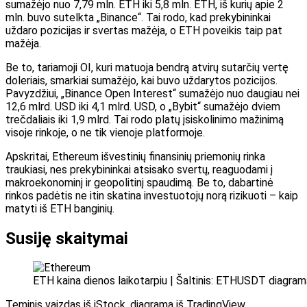
sumažėjo nuo 7,79 mln. ETH iki 5,8 mln. ETH, iš kurių apie 2
mln. buvo sutelkta „Binance“. Tai rodo, kad prekybininkai
uždaro pozicijas ir svertas mažėja, o ETH poveikis taip pat
mažėja.
Be to, tariamoji OI, kuri matuoja bendrą atvirų sutarčių vertę
doleriais, smarkiai sumažėjo, kai buvo uždarytos pozicijos.
Pavyzdžiui, „Binance Open Interest“ sumažėjo nuo daugiau nei
12,6 mlrd. USD iki 4,1 mlrd. USD, o „Bybit“ sumažėjo dviem
trečdaliais iki 1,9 mlrd. Tai rodo platų įsiskolinimo mažinimą
visoje rinkoje, o ne tik vienoje platformoje.
Apskritai, Ethereum išvestinių finansinių priemonių rinka
traukiasi, nes prekybininkai atsisako svertų, reaguodami į
makroekonominį ir geopolitinį spaudimą. Be to, dabartinė
rinkos padėtis ne itin skatina investuotojų norą rizikuoti – kaip
matyti iš ETH banginių.
Susiję skaitymai
ETH kaina dienos laikotarpiu | Šaltinis: ETHUSDT diagram
Teminis vaizdas iš iStock, diagrama iš TradingView