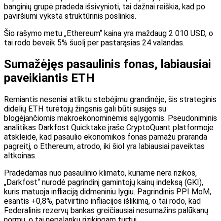
banginių grupė pradeda išsivynioti, tai dažnai reiškia, kad po
paviršiumi vyksta struktūrinis poslinkis.
Šio rašymo metu „Ethereum“ kaina yra maždaug 2 010 USD, o
tai rodo beveik 5% šuolį per pastarąsias 24 valandas.
Sumažėjęs pasaulinis fonas, labiausiai
paveikiantis ETH
Remiantis neseniai atliktu stebėjimu grandinėje, šis strateginis
didelių ETH turėtojų žingsnis gali būti susijęs su
blogėjančiomis makroekonominėmis sąlygomis. Pseudoniminis
analitikas Darkfost Quicktake įraše CryptoQuant platformoje
atskleidė, kad pasaulio ekonomikos fonas pamažu praranda
pagreitį, o Ethereum, atrodo, iki šiol yra labiausiai paveiktas
altkoinas.
Pradėdamas nuo pasaulinio klimato, kuriame nėra rizikos,
„Darkfost“ nurodė pagrindinį gamintojų kainų indeksą (GKI),
kuris matuoja infliaciją didmeniniu lygiu. Pagrindinis PPI MoM,
esantis +0,8%, patvirtino infliacijos išlikimą, o tai rodo, kad
Federalinis rezervų bankas greičiausiai nesumažins palūkanų
normų, o tai nepalanku rizikingam turtui.