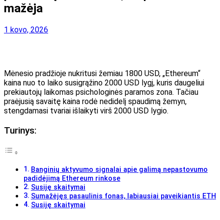
mažėja
1 kovo, 2026
Mėnesio pradžioje nukritusi žemiau 1800 USD, „Ethereum“
kaina nuo to laiko susigrąžino 2000 USD lygį, kuris daugeliui
prekiautojų laikomas psichologinės paramos zona. Tačiau
praėjusią savaitę kaina rodė nedidelį spaudimą žemyn,
stengdamasi tvariai išlaikyti virš 2000 USD lygio.
Turinys:
Banginių aktyvumo signalai apie galimą nepastovumo
padidėjimą Ethereum rinkose
Susiję skaitymai
Sumažėjęs pasaulinis fonas, labiausiai paveikiantis ETH
Susiję skaitymai