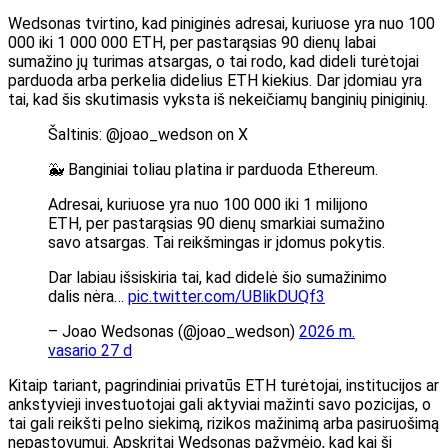
Wedsonas tvirtino, kad piniginės adresai, kuriuose yra nuo 100
000 iki 1 000 000 ETH, per pastarąsias 90 dienų labai
sumažino jų turimas atsargas, o tai rodo, kad dideli turėtojai
parduoda arba perkelia didelius ETH kiekius.
Dar įdomiau yra
tai, kad šis skutimasis vyksta iš nekeičiamų banginių piniginių.
Šaltinis: @joao_wedson on X
🐳 Banginiai toliau platina ir parduoda Ethereum.
Adresai, kuriuose yra nuo 100 000 iki 1 milijono
ETH, per pastarąsias 90 dienų smarkiai sumažino
savo atsargas. Tai reikšmingas ir įdomus pokytis.
Dar labiau išsiskiria tai, kad didelė šio sumažinimo
dalis nėra…
pic.twitter.com/UBlikDUQf3
– Joao Wedsonas (@joao_wedson)
2026 m.
vasario 27 d
Kitaip tariant, pagrindiniai privatūs ETH turėtojai, institucijos ar
ankstyvieji investuotojai gali aktyviai mažinti savo pozicijas, o
tai gali reikšti pelno siekimą, rizikos mažinimą arba pasiruošimą
nepastovumui.
Apskritai Wedsonas pažymėjo, kad kai ši