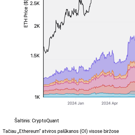
Šaltinis: CryptoQuant
Tačiau „Ethereum“ atviros palūkanos (OI) visose biržose