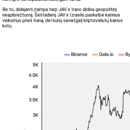
Be to, didėjanti įtampa tarp JAV ir Irano didina geopolitinį
neapibrėžtumą. Šeštadienį JAV ir Izraelis paskelbė karinius
veiksmus prieš Iraną, dėl kurių savaitgalį kriptovaliutų kainos
krito.