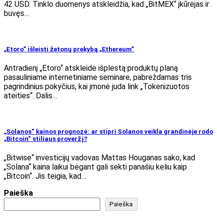
42 USD. Tinklo duomenys atskleidžia, kad „BitMEX“ įkūrėjas ir
buvęs…
„Etoro“ išleisti žetonų prekybą „Ethereum“
Antradienį „Etoro“ atskleidė išplėstą produktų planą
pasauliniame internetiniame seminare, pabrėždamas tris
pagrindinius pokyčius, kai įmonė juda link „Tokenizuotos
ateities“. Dalis…
„Solanos“ kainos prognozė: ar stipri Solanos veikla grandinėje rodo
„Bitcoin“ stiliaus proveržį?
„Bitwise“ investicijų vadovas Mattas Houganas sako, kad
„Solana“ kaina laikui bėgant gali sekti panašiu keliu kaip
„Bitcoin“. Jis teigia, kad…
Paieška
Paieška