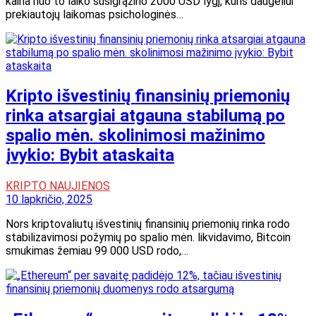
kaina nuo to laiko susigrąžino 2000 USD lygį, kuris daugeliui
prekiautojų laikomas psichologinės…
Kripto išvestinių finansinių priemonių
rinka atsargiai atgauna stabilumą po
spalio mėn. skolinimosi mažinimo
įvykio: Bybit ataskaita
KRIPTO NAUJIENOS
10 lapkričio, 2025
Nors kriptovaliutų išvestinių finansinių priemonių rinka rodo
stabilizavimosi požymių po spalio mėn. likvidavimo, Bitcoin
smukimas žemiau 99 000 USD rodo,…