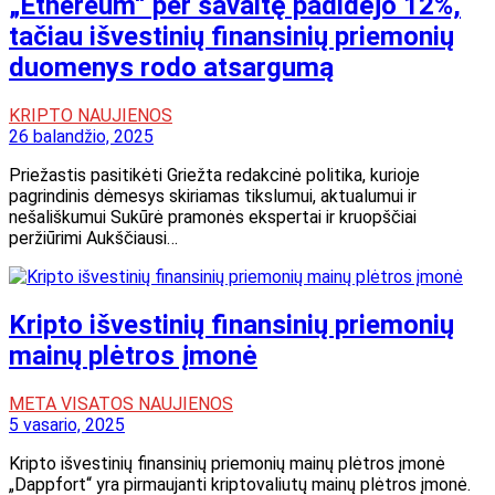
„Ethereum“ per savaitę padidėjo 12%,
tačiau išvestinių finansinių priemonių
duomenys rodo atsargumą
KRIPTO NAUJIENOS
26 balandžio, 2025
Priežastis pasitikėti Griežta redakcinė politika, kurioje
pagrindinis dėmesys skiriamas tikslumui, aktualumui ir
nešališkumui Sukūrė pramonės ekspertai ir kruopščiai
peržiūrimi Aukščiausi…
Kripto išvestinių finansinių priemonių
mainų plėtros įmonė
META VISATOS NAUJIENOS
5 vasario, 2025
Kripto išvestinių finansinių priemonių mainų plėtros įmonė
„Dappfort“ yra pirmaujanti kriptovaliutų mainų plėtros įmonė.