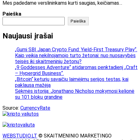
Mes padedame verslininkams kurti saugias, keičiamas…
Paieška
Paieška
Naujausi įrašai
„Gumi SBI Japan Crypto Fund: Yield-First Treasury Play“.
Kaip veikia nekilnojamojo turto žetonai: nuo nuosavybės
teisės iki skaitmeninių žetonų?
„9 Goddesses Adventure“ atidaromas penktadienį „Craft
– Hypergrid Business“.
„Bitcoin“ keturių savaičių laimėjimų serijos testas, kai
paklausa mažėja
Sėkmės istorija: Jonathano Nicholso mokymosi kelionė
su 101 blokų grandine
Source:
CurrencyRate
WEBSTUDIO.LT
© SKAITMENINIO MARKETINGO