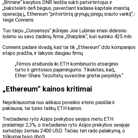
„Bitmine“ kasybos DNR leidžia sukti patvirtintojus ir
„bakstelėti defi bėgius, paverčiant kadaise kapitale imančią
operaciją į„ Ethereum “pritvirtintą grynųjų pinigų srauto variklį“,-
teigė Conneris.
Tuo tarpu „Consensys“ įkūrėjas Joe Lubinas imasi didesnio
lošimo su savo žaidimų firma „Sharplink“, kuri surinko 425 mln.
Conneris padarė išvadą, kad tai tik „Ethereum“ iždo kompanijos
etapo pradžia, ir laikysis daugiau firmų.
„Firmos atsibunda iki ETH kombinuoto atsarginio
turto ir gimtosios pajamingumo. Tikėkitės, kad„
Ether-Share “rezultatų suvestinė greitai perpildys.“
„Ethereum“ kainos kritimai
Nepriklausomai nuo aiškaus poveikio eterio pasiūlai ir
paklausai, tai turės taškų ETH kainos.
Trečiadienio ryto Azijos prekybos sesijos metu ETH
pralaimėjo 2,3%, o trečiadienio ryto Azijos prekybos sesijoje
sumažėjo žemiau 2400 USD. Tačiau ten rado palaikymą, o
trūkumai buvo riboti.