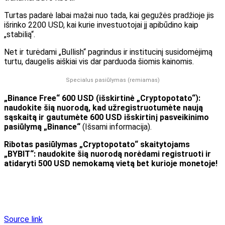
Turtas padarė labai mažai nuo tada, kai gegužės pradžioje jis
išrinko 2200 USD, kai kurie investuotojai jį apibūdino kaip
„stabilią“.
Net ir turėdami „Bullish“ pagrindus ir institucinį susidomėjimą
turtu, daugelis aiškiai vis dar parduoda šiomis kainomis.
Specialus pasiūlymas (remiamas)
„Binance Free“ 600 USD (išskirtinė „Cryptopotato“):
naudokite šią nuorodą, kad užregistruotumėte naują
sąskaitą ir gautumėte 600 USD išskirtinį pasveikinimo
pasiūlymą „Binance“
(Išsami informacija).
Ribotas pasiūlymas „Cryptopotato“ skaitytojams
„BYBIT“: naudokite šią nuorodą norėdami registruoti ir
atidaryti 500 USD nemokamą vietą bet kurioje monetoje!
Source link