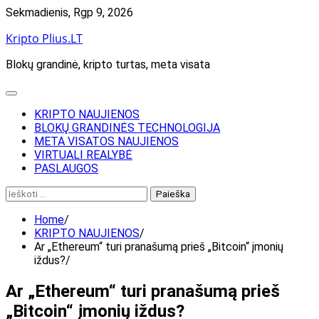
Skip
Sekmadienis, Rgp 9, 2026
to
Kripto Plius.LT
content
Blokų grandinė, kripto turtas, meta visata
KRIPTO NAUJIENOS
BLOKŲ GRANDINĖS TECHNOLOGIJA
META VISATOS NAUJIENOS
VIRTUALI REALYBĖ
PASLAUGOS
Ieškoti:
Home
KRIPTO NAUJIENOS
Ar „Ethereum“ turi pranašumą prieš „Bitcoin“ įmonių
iždus?
Ar „Ethereum“ turi pranašumą prieš
„Bitcoin“ įmonių iždus?