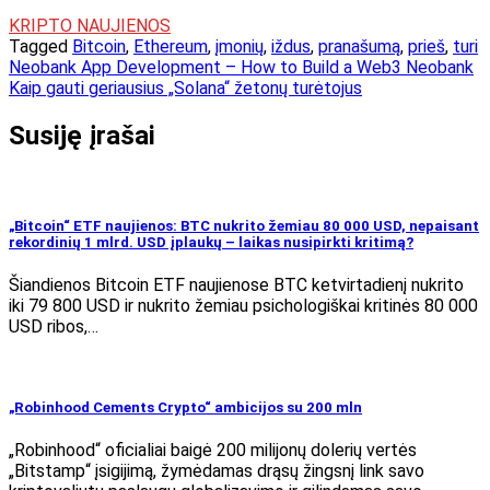
KRIPTO NAUJIENOS
Tagged
Bitcoin
,
Ethereum
,
įmonių
,
iždus
,
pranašumą
,
prieš
,
turi
Navigacija
Neobank App Development – How to Build a Web3 Neobank
Kaip gauti geriausius „Solana“ žetonų turėtojus
tarp
įrašų
Susiję įrašai
„Bitcoin“ ETF naujienos: BTC nukrito žemiau 80 000 USD, nepaisant
rekordinių 1 mlrd. USD įplaukų – laikas nusipirkti kritimą?
Šiandienos Bitcoin ETF naujienose BTC ketvirtadienį nukrito
iki 79 800 USD ir nukrito žemiau psichologiškai kritinės 80 000
USD ribos,…
„Robinhood Cements Crypto“ ambicijos su 200 mln
„Robinhood“ oficialiai baigė 200 milijonų dolerių vertės
„Bitstamp“ įsigijimą, žymėdamas drąsų žingsnį link savo