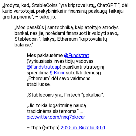
„Įrodyta, kad„ StableCoins “yra kriptovaliutų„ ChatGPT “, dėl
kurio vartotojai, prekybininkai ir finansinių paslaugų teikėjai
greitai priėmė“, – sakė jis.
„Mes panašūs į santechniką, kaip ateityje atrodys
bankai, nes jie, norėdami finansuoti ir valdyti savo„
Stablecoin “, laikys„ Ethereum “kriptovaliutų
balanse.“
Mes paklausėme
@Fundstrat
(Vyriausiasis investicijų vadovas
@Fundstratcap
) paaiškinti strateginį
sprendimą
$ Bmnr
sutelkti dėmesį į
„Ethereum“ dėl savo vaidmens
stabiliuose.
„Stablecoins yra„ Fintech “pokalbiai“.
„Jie teikia logaritminę naudą
tradicinėms sistemoms.“ …
pic.twitter.com/nnq7pkrcar
– tbpn (@tbpn)
2025 m. Birželio 30 d