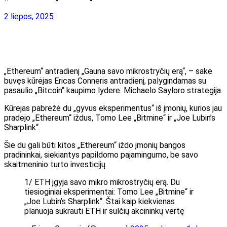
2 liepos, 2025
„Ethereum“ antradienį „Gauna savo mikrostryčių erą“, – sakė
buvęs kūrėjas Ericas Conneris antradienį, palygindamas su
pasaulio „Bitcoin“ kaupimo lydere: Michaelo Sayloro strategija.
Kūrėjas pabrėžė du „gyvus eksperimentus“ iš įmonių, kurios jau
pradėjo „Ethereum“ iždus, Tomo Lee „Bitmine“ ir „Joe Lubin’s
Sharplink“.
Šie du gali būti kitos „Ethereum“ iždo įmonių bangos
pradininkai, siekiantys papildomo pajamingumo, be savo
skaitmeninio turto investicijų.
1/ ETH įgyja savo mikro mikrostryčių erą. Du
tiesioginiai eksperimentai: Tomo Lee „Bitmine“ ir
„Joe Lubin’s Sharplink“. Štai kaip kiekvienas
planuoja sukrauti ETH ir sulčių akcininkų vertę