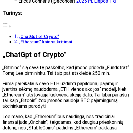
– Ericas Conneris (@econoar)
2025 m. Liepos 1 d
Turinys:
„ChatGpt of Crypto“
„Ethereum“ kainos kritimai
„ChatGpt of Crypto“
„Bitmine“ šią savaitę paskelbė, kad įmonė prideda „Fundstrat“
Tomą Lee pirmininku. Tai taip pat atskleidė 250 mln.
Firma pareikalaus savo ETH uždirbti papildomų pajamų ir
įvertins sėkmę naudodama „ETH vienos akcijos“ modelį, kiek
„Ethereum“ atstovauja kiekviena akcijų dalis. Tai labai panašu į
tai, kaip „Bitcoin“ iždo įmonės naudoja BTC pajamingumą
akcininkams parodyti.
Lee mano, kad „Ethereum“ bus naudinga, nes tradiciniai
finansai juda „Onchain“, teigdamas, kad daugiau prieskoninių
dolerių, nes „StableCoins“ padidins „Ethereum“ paklausą.