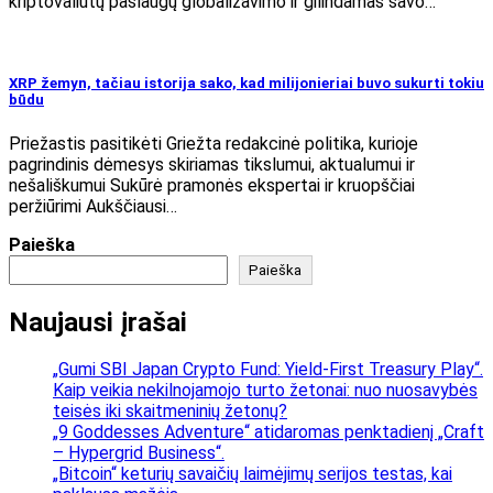
kriptovaliutų paslaugų globalizavimo ir gilindamas savo…
XRP žemyn, tačiau istorija sako, kad milijonieriai buvo sukurti tokiu
būdu
Priežastis pasitikėti Griežta redakcinė politika, kurioje
pagrindinis dėmesys skiriamas tikslumui, aktualumui ir
nešališkumui Sukūrė pramonės ekspertai ir kruopščiai
peržiūrimi Aukščiausi…
Paieška
Paieška
Naujausi įrašai
„Gumi SBI Japan Crypto Fund: Yield-First Treasury Play“.
Kaip veikia nekilnojamojo turto žetonai: nuo nuosavybės
teisės iki skaitmeninių žetonų?
„9 Goddesses Adventure“ atidaromas penktadienį „Craft
– Hypergrid Business“.
„Bitcoin“ keturių savaičių laimėjimų serijos testas, kai