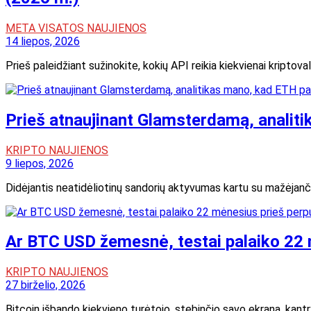
META VISATOS NAUJIENOS
14 liepos, 2026
Prieš paleidžiant sužinokite, kokių API reikia kiekvienai kriptov
Prieš atnaujinant Glamsterdamą, analit
KRIPTO NAUJIENOS
9 liepos, 2026
Didėjantis neatidėliotinų sandorių aktyvumas kartu su mažėjančiu
Ar BTC USD žemesnė, testai palaiko 22 
KRIPTO NAUJIENOS
27 birželio, 2026
Bitcoin išbando kiekvieno turėtojo, stebinčio savo ekraną, ka