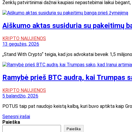
Ženklų patvirtinimai dažnai kaupiasi nepastebimai laikui bėgant,
Aiškumo aktas susiduria su pakeitimų b
KRIPTO NAUJIENOS
13 gegužės, 2026
„Stand With Crypto“ teigia, kad jos advokatai beveik 1,5 milijo
Ramybė prieš BTC audrą, kai Trumpas sa
KRIPTO NAUJIENOS
5 balandžio, 2026
POTUS taip pat naudojo keistą kalbą, kuri buvo aptikta kaip Grok
Navigacija
Senesni įrašai
Paieška
tarp
Paieška