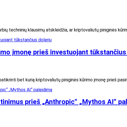
bių techninių klausimų atskleidžia, ar kriptovaliutų piniginės kūri
ūrimo įmonę prieš investuojant tūkstančius
ikrinti bet kurią kriptovaliutų piniginės kūrimo įmonę prieš pasir
irtinimus prieš „Anthropic“ „Mythos AI“ pa