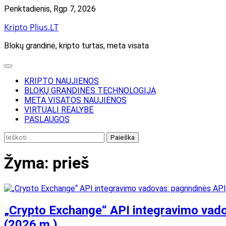
Skip
Penktadienis, Rgp 7, 2026
to
Kripto Plius.LT
content
Blokų grandinė, kripto turtas, meta visata
KRIPTO NAUJIENOS
BLOKŲ GRANDINĖS TECHNOLOGIJA
META VISATOS NAUJIENOS
VIRTUALI REALYBĖ
PASLAUGOS
Ieškoti:
Žyma:
prieš
„Crypto Exchange“ API integravimo vadovas
(2026 m.)