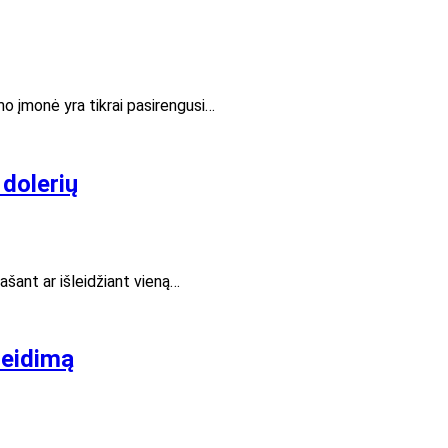
mo įmonė yra tikrai pasirengusi…
 dolerių
ašant ar išleidžiant vieną…
leidimą