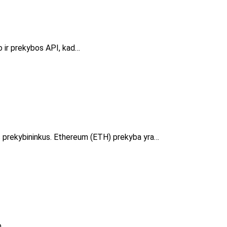
mo ir prekybos API, kad…
ius prekybininkus. Ethereum (ETH) prekyba yra…
o…