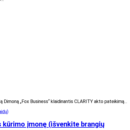
ie’ą Dimoną „Fox Business“ klaidinantis CLARITY akto pateikimą…
ės kūrimo įmonę (išvenkite brangių