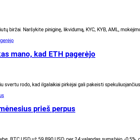
aliutų biržai. Naršykite piniginę, likvidumą, KYC, KYB, AML, mokėji
ikas mano, kad ETH pagerėjo
 svertu rodo, kad ilgalaikiai pirkėjai gali pakeisti spekuliuojanč
mėnesius prieš perpus
ntrybę. BTC USD už 59 890 USD, per 24 valandas sumažėjo -0,5%, 