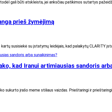
 todėl gali būti atskleista, jei anksčiau patikimos sutartys paže
anga prieš žymėjimą
no kartų susisiekė su įstatymų leidėjais, kad palaikytų CLARITY į
ko, kad Iranui artimiausias sandoris arb
o sukurto įrašo meme stiliaus vaizdas. Prieštaringi ir prieštaring