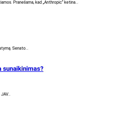
idžiamos. Pranešama, kad „Anthropic“ ketina…
statymą. Senato…
a sunaikinimas?
i JAV…