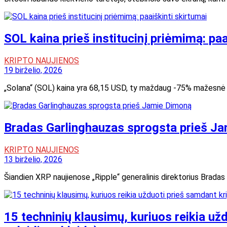
SOL kaina prieš institucinį priėmimą: paa
KRIPTO NAUJIENOS
19 birželio, 2026
„Solana“ (SOL) kaina yra 68,15 USD, ty maždaug -75% mažesnė už
Bradas Garlinghauzas sprogsta prieš J
KRIPTO NAUJIENOS
13 birželio, 2026
Šiandien XRP naujienose „Ripple“ generalinis direktorius Brada
15 techninių klausimų, kuriuos reikia už