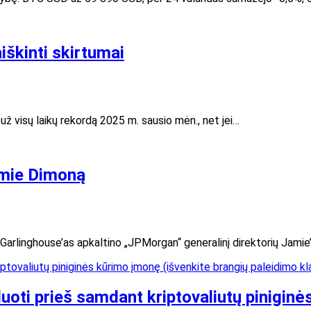
iškinti skirtumai
 visų laikų rekordą 2025 m. sausio mėn., net jei…
amie Dimoną
s Garlinghouse’as apkaltino „JPMorgan“ generalinį direktorių Jam
duoti prieš samdant kriptovaliutų pinigin