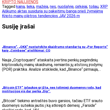
KRIPTO NAUJIENOS
Tagged
kaina
,
lieka
,
mažėja
,
nes
,
nuošalyje
,
pirkėjai
,
toliau
,
XRP
Navigacija
Aiškumo aktas susiduria su pakeitimų banga prieš žymėjimą
Kripto mainų plėtros tendencijos JAV 2026 m
tarp
įrašų
Susiję įrašai
„Binance“, „OKX“ nustatykite skaidrumo standartą su „Por Reports“
kaip „Coinbase“ atsilikimai: CQ
Nauja „Cryptoquant“ ataskaita įvertina penkių pagrindinių
kriptovaliutų mainų skaidrumą, remiantis jų atstovų įrodymų
(POR) praktika. Analizė atskleidė, kad „Binance“ pirmauja,…
„Bitcoin ETF“ įplaukos grįžta, nes tolimieji duomenys rodo, kad
institucijos vis dar perka „Dip“.
„Bitcoin“ tiekimo antraštės buvo garsios, tačiau ETF srauto
duomenys suteikia jautis į ką atkreipti dėmesį. „Farside“