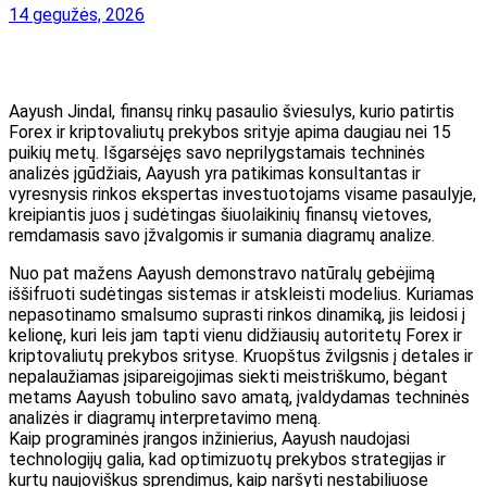
14 gegužės, 2026
Aayush Jindal, finansų rinkų pasaulio šviesulys, kurio patirtis
Forex ir kriptovaliutų prekybos srityje apima daugiau nei 15
puikių metų. Išgarsėjęs savo neprilygstamais techninės
analizės įgūdžiais, Aayush yra patikimas konsultantas ir
vyresnysis rinkos ekspertas investuotojams visame pasaulyje,
kreipiantis juos į sudėtingas šiuolaikinių finansų vietoves,
remdamasis savo įžvalgomis ir sumania diagramų analize.
Nuo pat mažens Aayush demonstravo natūralų gebėjimą
iššifruoti sudėtingas sistemas ir atskleisti modelius. Kuriamas
nepasotinamo smalsumo suprasti rinkos dinamiką, jis leidosi į
kelionę, kuri leis jam tapti vienu didžiausių autoritetų Forex ir
kriptovaliutų prekybos srityse. Kruopštus žvilgsnis į detales ir
nepalaužiamas įsipareigojimas siekti meistriškumo, bėgant
metams Aayush tobulino savo amatą, įvaldydamas techninės
analizės ir diagramų interpretavimo meną.
Kaip programinės įrangos inžinierius, Aayush naudojasi
technologijų galia, kad optimizuotų prekybos strategijas ir
kurtų naujoviškus sprendimus, kaip naršyti nestabiliuose