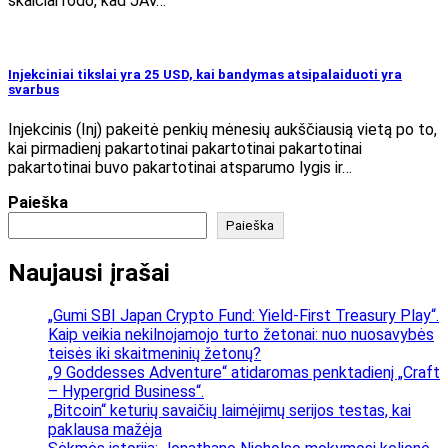
skaičiai rodo, kad JAV…
Injekciniai tikslai yra 25 USD, kai bandymas atsipalaiduoti yra
svarbus
Injekcinis (Inj) pakeitė penkių mėnesių aukščiausią vietą po to,
kai pirmadienį pakartotinai pakartotinai pakartotinai
pakartotinai buvo pakartotinai atsparumo lygis ir…
Paieška
Paieška
Naujausi įrašai
„Gumi SBI Japan Crypto Fund: Yield-First Treasury Play“.
Kaip veikia nekilnojamojo turto žetonai: nuo nuosavybės
teisės iki skaitmeninių žetonų?
„9 Goddesses Adventure“ atidaromas penktadienį „Craft
– Hypergrid Business“.
„Bitcoin“ keturių savaičių laimėjimų serijos testas, kai
paklausa mažėja