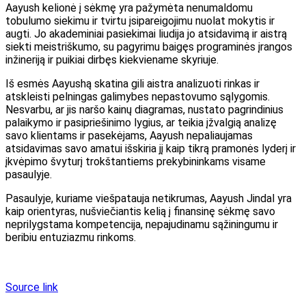
Aayush kelionė į sėkmę yra pažymėta nenumaldomu
tobulumo siekimu ir tvirtu įsipareigojimu nuolat mokytis ir
augti. Jo akademiniai pasiekimai liudija jo atsidavimą ir aistrą
siekti meistriškumo, su pagyrimu baigęs programinės įrangos
inžineriją ir puikiai dirbęs kiekviename skyriuje.
Iš esmės Aayushą skatina gili aistra analizuoti rinkas ir
atskleisti pelningas galimybes nepastovumo sąlygomis.
Nesvarbu, ar jis naršo kainų diagramas, nustato pagrindinius
palaikymo ir pasipriešinimo lygius, ar teikia įžvalgią analizę
savo klientams ir pasekėjams, Aayush nepaliaujamas
atsidavimas savo amatui išskiria jį kaip tikrą pramonės lyderį ir
įkvėpimo švyturį trokštantiems prekybininkams visame
pasaulyje.
Pasaulyje, kuriame viešpatauja netikrumas, Aayush Jindal yra
kaip orientyras, nušviečiantis kelią į finansinę sėkmę savo
neprilygstama kompetencija, nepajudinamu sąžiningumu ir
beribiu entuziazmu rinkoms.
Source link