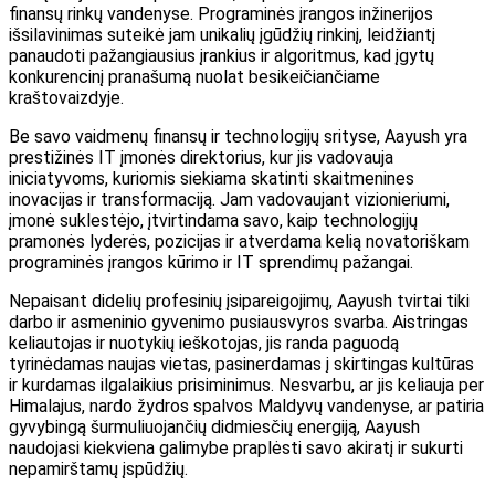
finansų rinkų vandenyse. Programinės įrangos inžinerijos
išsilavinimas suteikė jam unikalių įgūdžių rinkinį, leidžiantį
panaudoti pažangiausius įrankius ir algoritmus, kad įgytų
konkurencinį pranašumą nuolat besikeičiančiame
kraštovaizdyje.
Be savo vaidmenų finansų ir technologijų srityse, Aayush yra
prestižinės IT įmonės direktorius, kur jis vadovauja
iniciatyvoms, kuriomis siekiama skatinti skaitmenines
inovacijas ir transformaciją. Jam vadovaujant vizionieriumi,
įmonė suklestėjo, įtvirtindama savo, kaip technologijų
pramonės lyderės, pozicijas ir atverdama kelią novatoriškam
programinės įrangos kūrimo ir IT sprendimų pažangai.
Nepaisant didelių profesinių įsipareigojimų, Aayush tvirtai tiki
darbo ir asmeninio gyvenimo pusiausvyros svarba. Aistringas
keliautojas ir nuotykių ieškotojas, jis randa paguodą
tyrinėdamas naujas vietas, pasinerdamas į skirtingas kultūras
ir kurdamas ilgalaikius prisiminimus. Nesvarbu, ar jis keliauja per
Himalajus, nardo žydros spalvos Maldyvų vandenyse, ar patiria
gyvybingą šurmuliuojančių didmiesčių energiją, Aayush
naudojasi kiekviena galimybe praplėsti savo akiratį ir sukurti
nepamirštamų įspūdžių.