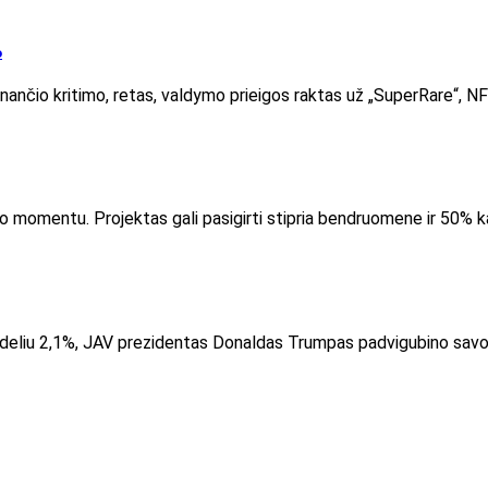
o
iginančio kritimo, retas, valdymo prieigos raktas už „SuperRare“, 
o momentu. Projektas gali pasigirti stipria bendruomene ir 50% k
ideliu 2,1%, JAV prezidentas Donaldas Trumpas padvigubino savo