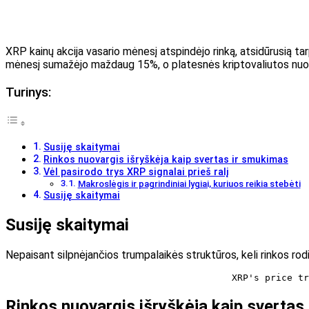
XRP kainų akcija vasario mėnesį atspindėjo rinką, atsidūrusią 
mėnesį sumažėjo maždaug 15%, o platesnės kriptovaliutos nuot
Turinys:
Susiję skaitymai
Rinkos nuovargis išryškėja kaip svertas ir smukimas
Vėl pasirodo trys XRP signalai prieš ralį
Makroslėgis ir pagrindiniai lygiai, kuriuos reikia stebėti
Susiję skaitymai
Susiję skaitymai
Nepaisant silpnėjančios trumpalaikės struktūros, keli rinkos rodi
XRP's price tr
Rinkos nuovargis išryškėja kaip svertas