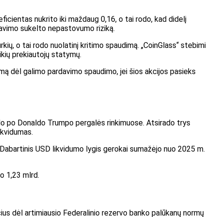
ficientas nukrito iki maždaug 0,16, o tai rodo, kad didelį
idavimo sukelto nepastovumo riziką.
rkių, o tai rodo nuolatinį kritimo spaudimą. „CoinGlass“ stebimi
kių prekiautojų statymų.
nimą dėl galimo pardavimo spaudimo, jei šios akcijos pasieks
ilo po Donaldo Trumpo pergalės rinkimuose. Atsirado trys
ikvidumas.
. Dabartinis USD likvidumo lygis gerokai sumažėjo nuo 2025 m.
jo 1,23 mlrd.
čius dėl artimiausio Federalinio rezervo banko palūkanų normų