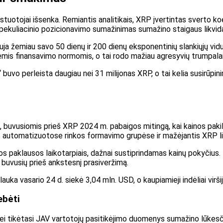
tuotojai išsenka. Remiantis analitikais, XRP įvertintas sverto koe
s spekuliacinio pozicionavimo sumažinimas sumažino staigaus likv
auja žemiau savo 50 dienų ir 200 dienų eksponentinių slankiųjų vidu
is finansavimo normomis, o tai rodo mažiau agresyvių trumpalai
 buvo perleista daugiau nei 31 milijonas XRP, o tai kelia susirūpi
, buvusiomis prieš XRP 2024 m. pabaigos mitingą, kai kainos pak
mas automatizuotose rinkos formavimo grupėse ir mažėjantis XRP l
os paklausos laikotarpiais, dažnai sustiprindamas kainų pokyčius
buvusių prieš ankstesnį prasiveržimą.
auka vasario 24 d. siekė 3,04 mln. USD, o kaupiamieji indėliai virši
ebėti
i nei tikėtasi JAV vartotojų pasitikėjimo duomenys sumažino lūkes