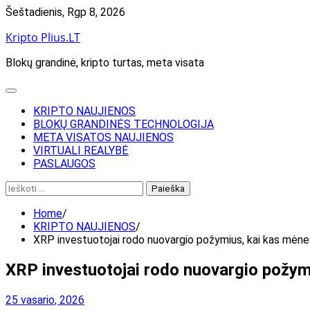
Skip
Šeštadienis, Rgp 8, 2026
to
Kripto Plius.LT
content
Blokų grandinė, kripto turtas, meta visata
KRIPTO NAUJIENOS
BLOKŲ GRANDINĖS TECHNOLOGIJA
META VISATOS NAUJIENOS
VIRTUALI REALYBĖ
PASLAUGOS
Ieškoti:
Home
KRIPTO NAUJIENOS
XRP investuotojai rodo nuovargio požymius, kai kas mėnesį 
XRP investuotojai rodo nuovargio požymi
25 vasario, 2026