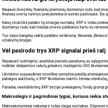
Naujausi išvestinių finansinių priemonių duomenys rodo, kad inves
finansinį svertą turintys prekybininkai iš esmės pasitraukė. Ši
Kainų struktūra palaiko tą atsargią nuotaiką. XRP ir toliau preki
duomenys rodo, kad mažėja atviros palūkanos kartu su ramesnėm
Tuo tarpu banginių veikla padidino netikrumą. Neseniai „Binance“
užsakymų knygas.
Vėl pasirodo trys XRP signalai prieš ralį
Nepaisant sulėtėjimo, analitikai pastebi panašumų su sąlygomis
rodikliai: didėjančios valiutų įplaukos, mažėjantis USD likvidu
Likvidumo suspaudimas istoriškai sumažina pasiūlą atsinaujinusi
pabaigos aukštumų, o XRP likvidumas nukrito žemiau slenksčių, 
Panašiai, neatidėliotinų XRP biržoje prekiaujamų fondų grynoji įpl
Makroslėgis ir pagrindiniai lygiai, kuriuos reikia st
Makroekonominiai veiksniai ir toliau slegia nuotaikas. Stipresn