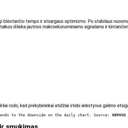
tarp blėstančio tempo ir atsargaus optimizmo. Po stabilaus nuosm
aikos išlieka jautrios makroekonominiams signalams ir kintanči
kliai rodo, kad prekybininkai atidžiai stebi ankstyvus galimo atsi
ends to the downside on the daily chart. Source: 
XRPUSD 
 ir smukimas