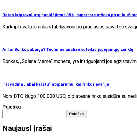
Retas kriptovaliutų padidėjimas 35%, superrare atšoka po nulaužim
Kai kriptovaliutų rinka stabilizavosi po praėjusios savaitės sva
Ar tai Bonko pabaiga? Techninė analizė suteikia įspėjamųjų ženklų
Bonkas, „Solana Meme“ moneta, yra intriguojanti jos egzistavim
Tai vadina „labai karštu“ atsparumu, kai rinkos avarija
Nors BTC žlugo 100 000 USD, o platesnė rinka susidūrė su ned
Paieška
Paieška
Naujausi įrašai