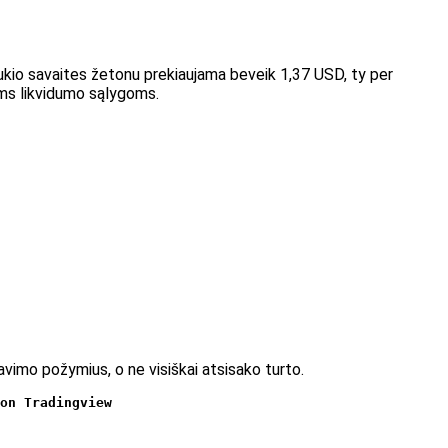
ukio savaites žetonu prekiaujama beveik 1,37 USD, ty per
oms likvidumo sąlygoms.
gavimo požymius, o ne visiškai atsisako turto.
on Tradingview