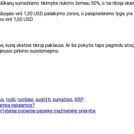
kanų sumažinimo tikimybė nukrito žemiau 50%, o tai riboja skaitm
jasi virš 1,30 USD palaikymo zonos, o pasipriešinimo lygis yra 1,
imo virš 1,60 USD.
, kurią skatina tikroji paklausa. Ar šis pokytis taps pagrindu atsi
ujinusio pirkimo susidomėjimo.
us
,
rodo
,
ruošiasi
,
sugrįžti
,
sumažėjo
,
XRP
tampa neigiamos?
ertybiniai popieriai pasiekė mažmeninę prekybą