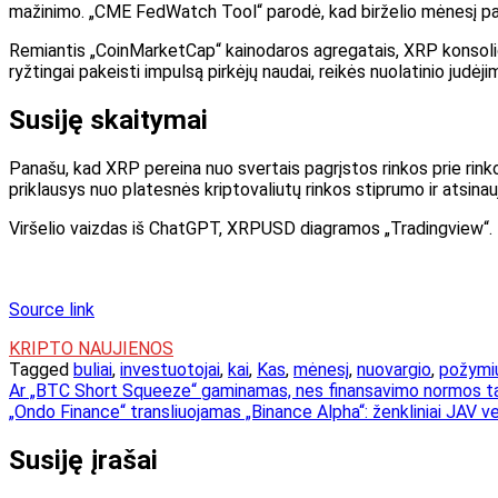
mažinimo. „CME FedWatch Tool“ parodė, kad birželio mėnesį palū
Remiantis „CoinMarketCap“ kainodaros agregatais, XRP konsoliduo
ryžtingai pakeisti impulsą pirkėjų naudai, reikės nuolatinio judėj
Susiję skaitymai
Panašu, kad XRP pereina nuo svertais pagrįstos rinkos prie rinkos
priklausys nuo platesnės kriptovaliutų rinkos stiprumo ir atsina
Viršelio vaizdas iš ChatGPT, XRPUSD diagramos „Tradingview“.
Source link
KRIPTO NAUJIENOS
Tagged
buliai
,
investuotojai
,
kai
,
Kas
,
mėnesį
,
nuovargio
,
požymi
Navigacija
Ar „BTC Short Squeeze“ gaminamas, nes finansavimo normos 
„Ondo Finance“ transliuojamas „Binance Alpha“: ženkliniai JAV v
tarp
įrašų
Susiję įrašai