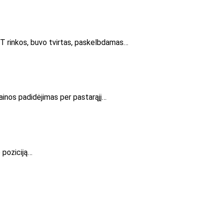
NFT rinkos, buvo tvirtas, paskelbdamas…
ainos padidėjimas per pastarąjį…
 poziciją…