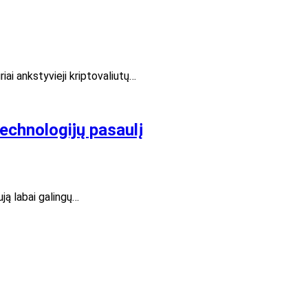
iai ankstyvieji kriptovaliutų…
echnologijų pasaulį
ją labai galingų…