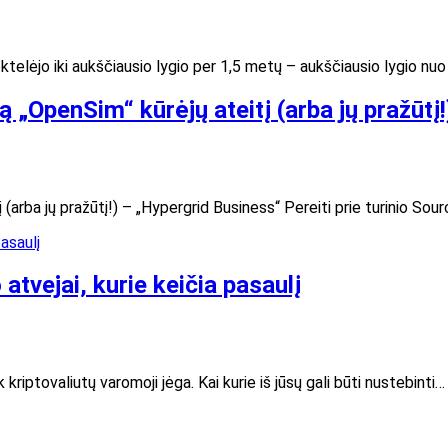
šoktelėjo iki aukščiausio lygio per 1,5 metų – aukščiausio lygio n
ą „OpenSim“ kūrėjų ateitį (arba jų pražūtį
(arba jų pražūtį!) – „Hypergrid Business“ Pereiti prie turinio Sour
atvejai, kurie keičia pasaulį
kriptovaliutų varomoji jėga. Kai kurie iš jūsų gali būti nustebinti…