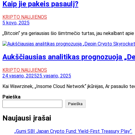
Kaip jie pakeis pasaulį?
KRIPTO NAUJIENOS
5 kovo, 2025
„Bitcoin“ yra geriausias šio šimtmečio turtas, jau nekalbant apie 
Aukščiausias analitikas prognozuoja „Dep
KRIPTO NAUJIENOS
24 vasario, 2025
25 vasario, 2025
Kai Wawrzinek, „Insome Cloud Network“ įkūrėjas, Ar pasaulio te
Paieška
Paieška
Naujausi įrašai
„Gumi SBI Japan Crypto Fund: Yield-First Treasury Play“.