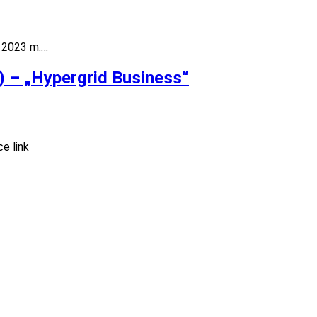
uo 2023 m.…
!) – „Hypergrid Business“
ce link