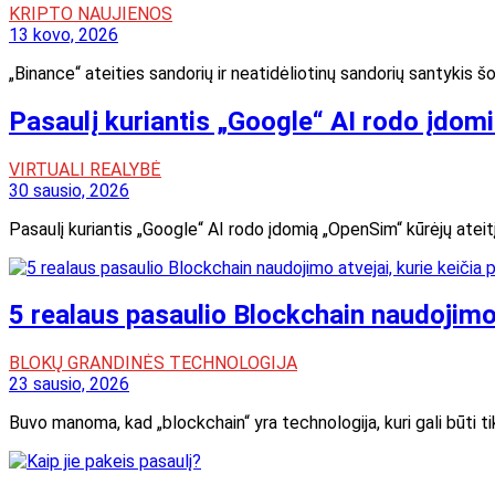
KRIPTO NAUJIENOS
13 kovo, 2026
„Binance“ ateities sandorių ir neatidėliotinų sandorių santykis 
Pasaulį kuriantis „Google“ AI rodo įdomi
VIRTUALI REALYBĖ
30 sausio, 2026
Pasaulį kuriantis „Google“ AI rodo įdomią „OpenSim“ kūrėjų ateitį 
5 realaus pasaulio Blockchain naudojimo 
BLOKŲ GRANDINĖS TECHNOLOGIJA
23 sausio, 2026
Buvo manoma, kad „blockchain“ yra technologija, kuri gali būti tik 