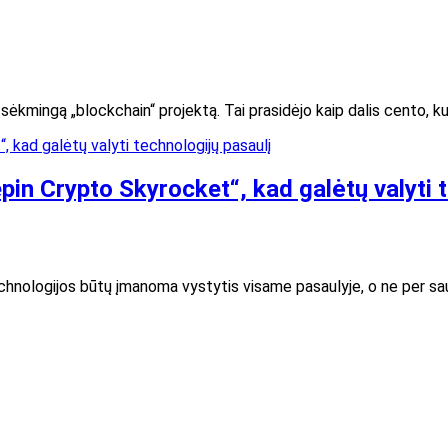
sėkmingą „blockchain“ projektą. Tai prasidėjo kaip dalis cento, kur
in Crypto Skyrocket“, kad galėtų valyti t
chnologijos būtų įmanoma vystytis visame pasaulyje, o ne per sau