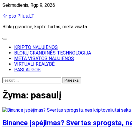
Skip
Sekmadienis, Rgp 9, 2026
to
Kripto Plius.LT
content
Blokų grandinė, kripto turtas, meta visata
KRIPTO NAUJIENOS
BLOKŲ GRANDINĖS TECHNOLOGIJA
META VISATOS NAUJIENOS
VIRTUALI REALYBĖ
PASLAUGOS
Ieškoti:
Žyma:
pasaulį
Binance įspėjimas? Svertas sprogsta, nes