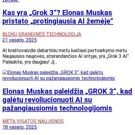
Kas yra „Grok 3“? Elonas Muskas
pristato „protingiausią AI žemėje“
BLOKŲ GRANDINĖS TECHNOLOGIJA
21 vasario, 2025
AI kraštovaizdis dabartiniu metu keičiasi pertvarkymo metu.
Naujausios naujovės, atsirandančios AI srityje, yra „Grok 3 AI“.
Palaukite, yra daugiau! Jį…
Elonas Muskas paleidžia „GROK 3“, kad
galėtų revoliucionuoti AI su
pažangiausiomis technologijomis
META VISATOS NAUJIENOS
18 vasario, 2025