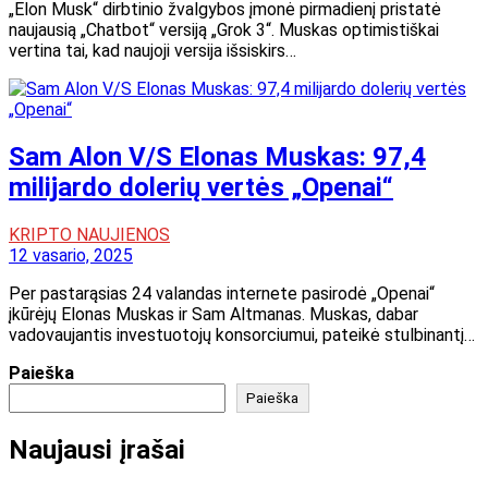
„Elon Musk“ dirbtinio žvalgybos įmonė pirmadienį pristatė
naujausią „Chatbot“ versiją „Grok 3“. Muskas optimistiškai
vertina tai, kad naujoji versija išsiskirs…
Sam Alon V/S Elonas Muskas: 97,4
milijardo dolerių vertės „Openai“
KRIPTO NAUJIENOS
12 vasario, 2025
Per pastarąsias 24 valandas internete pasirodė „Openai“
įkūrėjų Elonas Muskas ir Sam Altmanas. Muskas, dabar
vadovaujantis investuotojų konsorciumui, pateikė stulbinantį…
Paieška
Paieška
Naujausi įrašai