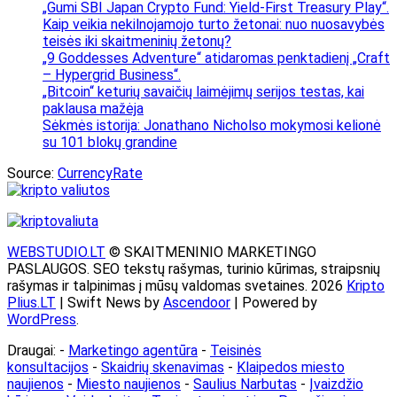
„Gumi SBI Japan Crypto Fund: Yield-First Treasury Play“.
Kaip veikia nekilnojamojo turto žetonai: nuo nuosavybės
teisės iki skaitmeninių žetonų?
„9 Goddesses Adventure“ atidaromas penktadienį „Craft
– Hypergrid Business“.
„Bitcoin“ keturių savaičių laimėjimų serijos testas, kai
paklausa mažėja
Sėkmės istorija: Jonathano Nicholso mokymosi kelionė
su 101 blokų grandine
Source:
CurrencyRate
WEBSTUDIO.LT
© SKAITMENINIO MARKETINGO
PASLAUGOS. SEO tekstų rašymas, turinio kūrimas, straipsnių
rašymas ir talpinimas į mūsų valdomas svetaines. 2026
Kripto
Plius.LT
| Swift News by
Ascendoor
| Powered by
WordPress
.
Draugai: -
Marketingo agentūra
-
Teisinės
konsultacijos
-
Skaidrių skenavimas
-
Klaipedos miesto
naujienos
-
Miesto naujienos
-
Saulius Narbutas
-
Įvaizdžio