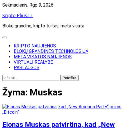
Skip
Sekmadienis, Rgp 9, 2026
to
Kripto Plius.LT
content
Blokų grandinė, kripto turtas, meta visata
KRIPTO NAUJIENOS
BLOKŲ GRANDINĖS TECHNOLOGIJA
META VISATOS NAUJIENOS
VIRTUALI REALYBĖ
PASLAUGOS
Ieškoti:
Žyma:
Muskas
Elonas Muskas patvirtina, kad „New