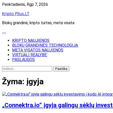
Skip
Penktadienis, Rgp 7, 2026
to
Kripto Plius.LT
content
Blokų grandinė, kripto turtas, meta visata
KRIPTO NAUJIENOS
BLOKŲ GRANDINĖS TECHNOLOGIJA
META VISATOS NAUJIENOS
VIRTUALI REALYBĖ
PASLAUGOS
Ieškoti:
Žyma:
įgyja
„Connektra.io“ įgyja galingų sėklų inves