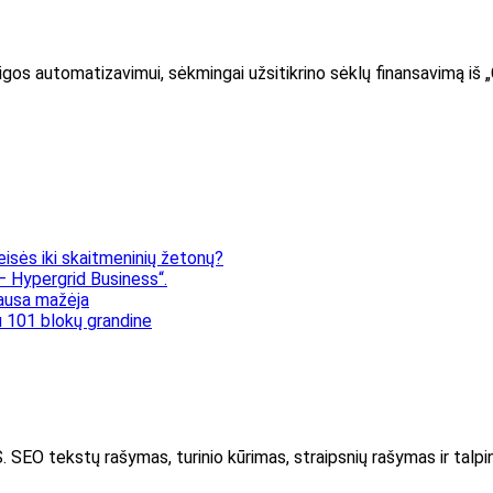
eigos automatizavimui, sėkmingai užsitikrino sėklų finansavimą iš
eisės iki skaitmeninių žetonų?
 Hypergrid Business“.
klausa mažėja
 101 blokų grandine
kstų rašymas, turinio kūrimas, straipsnių rašymas ir talpin