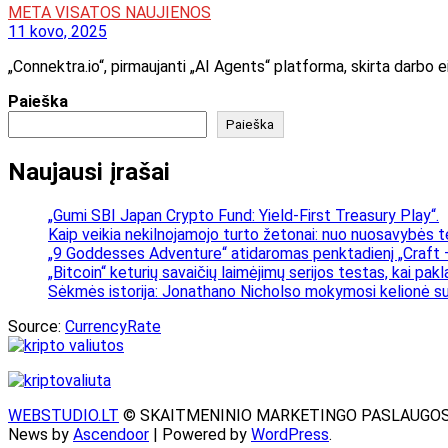
META VISATOS NAUJIENOS
11 kovo, 2025
„Connektra.io“, pirmaujanti „AI Agents“ platforma, skirta darbo 
Paieška
Paieška
Naujausi įrašai
„Gumi SBI Japan Crypto Fund: Yield-First Treasury Play“.
Kaip veikia nekilnojamojo turto žetonai: nuo nuosavybės t
„9 Goddesses Adventure“ atidaromas penktadienį „Craft –
„Bitcoin“ keturių savaičių laimėjimų serijos testas, kai pa
Sėkmės istorija: Jonathano Nicholso mokymosi kelionė su
Source:
CurrencyRate
WEBSTUDIO.LT
© SKAITMENINIO MARKETINGO PASLAUGOS. SEO te
News by
Ascendoor
| Powered by
WordPress
.