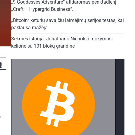
„9 Goddesses Adventure“ atidaromas penktadienį
„Craft – Hypergrid Business“.
„Bitcoin“ keturių savaičių laimėjimų serijos testas, kai
paklausa mažėja
Sėkmės istorija: Jonathano Nicholso mokymosi
kelionė su 101 blokų grandine
ą
i