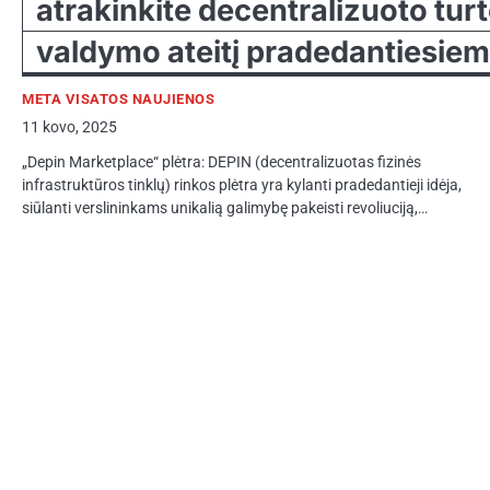
atrakinkite decentralizuoto tur
valdymo ateitį pradedantiesie
META VISATOS NAUJIENOS
11 kovo, 2025
„Depin Marketplace“ plėtra: DEPIN (decentralizuotas fizinės
infrastruktūros tinklų) rinkos plėtra yra kylanti pradedantieji idėja,
siūlanti verslininkams unikalią galimybę pakeisti revoliuciją,…