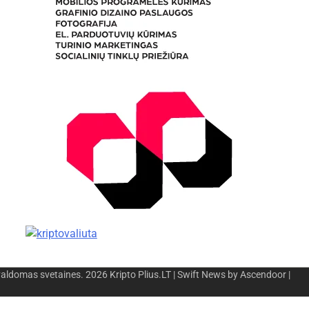
valdomas svetaines. 2026
Kripto Plius.LT
| Swift News by
Ascendoor
|
os
-
Miesto naujienos
-
Saulius Narbutas
-
Įvaizdžio