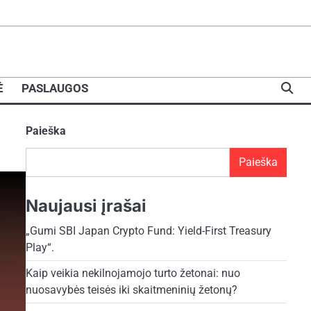
Ė
PASLAUGOS
Paieška
Paieška
Naujausi įrašai
„Gumi SBI Japan Crypto Fund: Yield-First Treasury
Play“.
Kaip veikia nekilnojamojo turto žetonai: nuo
nuosavybės teisės iki skaitmeninių žetonų?