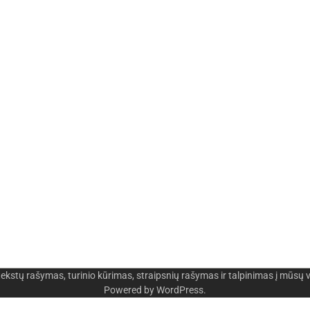
rašymas, turinio kūrimas, straipsnių rašymas ir talpinimas į mūsų 
Powered by
WordPress
.
os
-
Skaidrių skenavimas
-
Klaipedos miesto naujien