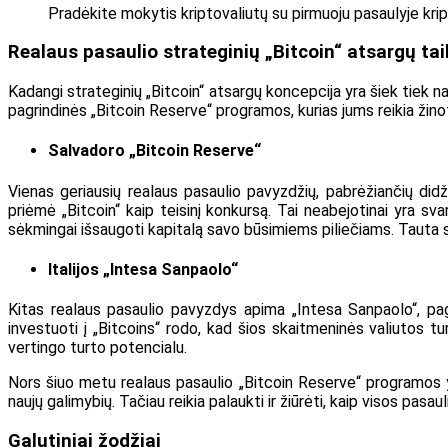
Pradėkite mokytis kriptovaliutų su pirmuoju pasaulyje kript
Realaus pasaulio strateginių „Bitcoin“ atsargų ta
Kadangi strateginių „Bitcoin“ atsargų koncepcija yra šiek tiek nauj
pagrindinės „Bitcoin Reserve“ programos, kurias jums reikia žinoti
Salvadoro „Bitcoin Reserve“
Vienas geriausių realaus pasaulio pavyzdžių, pabrėžiančių didži
priėmė „Bitcoin“ kaip teisinį konkursą. Tai neabejotinai yra sv
sėkmingai išsaugoti kapitalą savo būsimiems piliečiams. Tauta s
Italijos „Intesa Sanpaolo“
Kitas realaus pasaulio pavyzdys apima „Intesa Sanpaolo“, pagri
investuoti į „Bitcoins“ rodo, kad šios skaitmeninės valiutos tur
vertingo turto potencialu.
Nors šiuo metu realaus pasaulio „Bitcoin Reserve“ programos yr
naujų galimybių. Tačiau reikia palaukti ir žiūrėti, kaip visos pasa
Galutiniai žodžiai