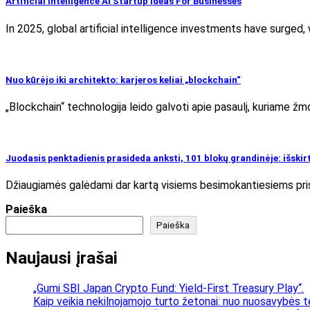
Artificial Intelligence AI Startup Ideas For Businesses
In 2025, global artificial intelligence investments have surged
Nuo kūrėjo iki architekto: karjeros keliai „blockchain“
„Blockchain“ technologija leido galvoti apie pasaulį, kuriame ž
Juodasis penktadienis prasideda anksti, 101 blokų grandinėje: išskir
Džiaugiamės galėdami dar kartą visiems besimokantiesiems pris
Paieška
Paieška
Naujausi įrašai
„Gumi SBI Japan Crypto Fund: Yield-First Treasury Play“.
Kaip veikia nekilnojamojo turto žetonai: nuo nuosavybės t