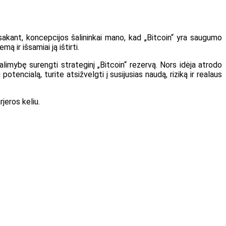
 sakant, koncepcijos šalininkai mano, kad „Bitcoin“ yra saugumo
mą ir išsamiai ją ištirti.
galimybę surengti strateginį „Bitcoin“ rezervą. Nors idėja atrodo
tencialą, turite atsižvelgti į susijusias naudą, riziką ir realaus
jeros keliu.