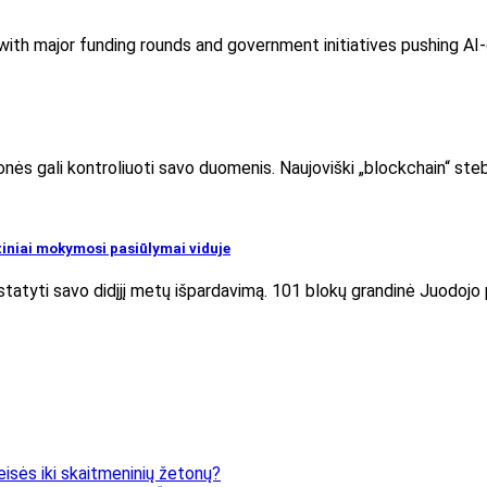
, with major funding rounds and government initiatives pushing A
monės gali kontroliuoti savo duomenis. Naujoviški „blockchain“ st
tiniai mokymosi pasiūlymai viduje
tatyti savo didįjį metų išpardavimą. 101 blokų grandinė Juodoj
eisės iki skaitmeninių žetonų?