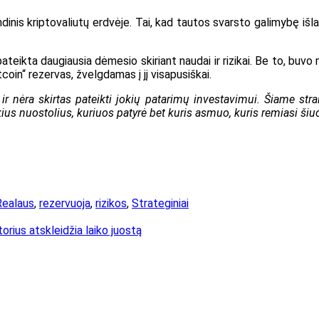
inis kriptovaliutų erdvėje. Tai, kad tautos svarsto galimybę išlai
ateikta daugiausia dėmesio skiriant naudai ir rizikai. Be to, buv
itcoin“ rezervas, žvelgdamas į jį visapusiškai.
r nėra skirtas pateikti jokių patarimų investavimui. Šiame strai
ius nuostolius, kuriuos patyrė bet kuris asmuo, kuris remiasi šiuo 
Realaus
,
rezervuoja
,
rizikos
,
Strateginiai
orius atskleidžia laiko juostą