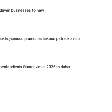
I-driven businesses to new…
ebuklai įvairiose pramonės šakose patraukė viso…
o penktadienio išpardavimas 2025 m dabar…