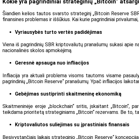
Kokie yra pagrindiniai strateginių „Bitcoin“ atsa
Šiandien kelios tautos svarsto strateginį „Bitcoin Reserve SBR“
finansines problemas ir iššūkius. Kai kurie pagrindiniai privalumai, 
Vyriausybės turto vertės padidėjimas
Viena iš pagrindinių SBR kriptovaliutų pranašumų sukasi apie na
nacionalinės skolos apmokėjimą.
Geresnė apsauga nuo infliacijos
Infliacija yra aktuali problema visoms tautoms visame pasaulyje
pagrindinių „Bitcoin Reserve“ pranašumų. Ypač infliacijos laikot
Gebėjimas sustiprinti skaitmeninę ekonomiką
Skaitmeninėje eroje „blockchain“ sritis, įskaitant „Bitcoin“, 
teikdama prioritetą strateginiams „Bitcoin“ rezervams. Be to, tai 
Kriptovaliutos suliejimas su įprastiniais finansais
Besivystančiais laikais strateginio „Bitcoin Reserve“ koncepcija g