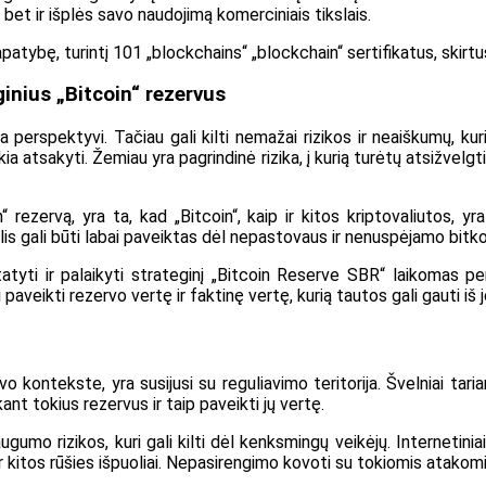
 bet ir išplės savo naudojimą komerciniais tikslais.
apatybę, turintį 101 „blockchains“ „blockchain“ sertifikatus, skir
eginius „Bitcoin“ rezervus
 perspektyvi. Tačiau gali kilti nemažai rizikos ir neaiškumų, ku
eikia atsakyti. Žemiau yra pagrindinė rizika, į kurią turėtų atsižvelgt
in“ rezervą, yra ta, kad „Bitcoin“, kaip ir kitos kriptovaliutos, 
elis gali būti labai paveiktas dėl nepastovaus ir nenuspėjamo bitk
atyti ir palaikyti strateginį „Bitcoin Reserve SBR“ laikomas per a
paveikti rezervo vertę ir faktinę vertę, kurią tautos gali gauti iš j
zervo kontekste, yra susijusi su reguliavimo teritorija. Švelniai ta
kant tokius rezervus ir taip paveikti jų vertę.
mo rizikos, kuri gali kilti dėl kenksmingų veikėjų. Internetiniai įs
 ir kitos rūšies išpuoliai. Nepasirengimo kovoti su tokiomis atakom