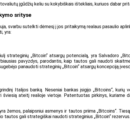
ovaliutų įgūdžių keliu su kokybiškais ištekliais, kuriuos dabar pr
ikymo srityse
a, svarbu sutelkti dėmesį į jos pritaikymą realaus pasaulio aplinkoj
, yra:
ulį strateginių „Bitcoin“ atsargų potencialą, yra Salvadoro „Bitc
arbiausias pavyzdys, parodantis, kaip tautos gali naudoti skaitm
ugebėjo panaudoti strateginių „Bitcoin“ atsargų koncepciją įvesd
ndinį Italijos banką. Neseniai bankas įsigijo „Bitcoins“, kurių 
i šviesią ateitį realioje vietoje. Patentuotas pirkinys, kuriame da
a žemos, palaipsniui asmenys ir tautos priima „Bitcoins“. Tiesą s
ulio tautos gali strategiškai naudoti strateginius „Bitcoin“ rezervus