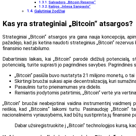
Salvadoro „Bitcoin Reserve“
Italijos „Intesa Sanpaolo“
Galutiniai žodžiai
Kas yra strateginiai „Bitcoin“ atsargos?
Strateginiai „Bitcoin“ atsargos yra gana nauja koncepcija, a
pažadėjo, kad jis ketina naudoti strateginius „Bitcoin“ rezervus 
finansinio nestabilumo.
Dabartiniais laikais, kai „Bitcoin“ parodė didžiulį potencialą,
potencialą, turite suprasti jo pagrindines savybes. Pagrindinės s
„Bitcoin“ pasiūla buvo nustatyta 21 milijono monetų, o tai 
Skirtingi bruožai sukasi apie decentralizaciją, kuri sumaži
Pasaulinis turto prieinamumas yra didelis.
Remiantis įrodytomis patirtimis, „Bitcoin“ vertė yra vertina
„Bitcoin“ bruožai neabejotinai vaidina instrumentinį vaidmenį 
reiškia, kad „Bitcoins“ laikomi turtu. Pasinaudoję „Bitcoin“ t
nacionalinėms vyriausybėms, kad būtų sustiprinta jų finansinė p
Dabar užsiregistruokite į „Bitcoin“ technologijos kursą, ka