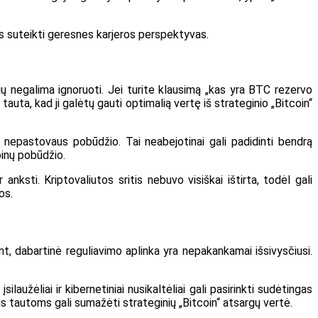
tus suteikti geresnes karjeros perspektyvas.
rių negalima ignoruoti. Jei turite klausimą „kas yra BTC rezervo
i tauta, kad ji galėtų gauti optimalią vertę iš strateginio „Bitcoin“
yra nepastovaus pobūdžio. Tai neabejotinai gali padidinti bendrą
oinų pobūdžio.
nksti. Kriptovaliutos sritis nebuvo visiškai ištirta, todėl gali
os.
riant, dabartinė reguliavimo aplinka yra nepakankamai išsivysčiusi.
ilaužėliai ir kibernetiniai nusikaltėliai gali pasirinkti sudėtingas
is tautoms gali sumažėti strateginių „Bitcoin“ atsargų vertė.