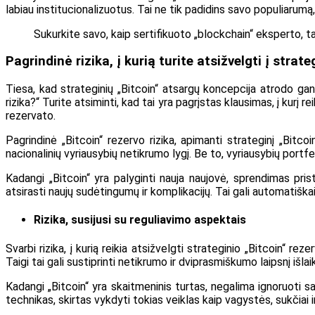
labiau institucionalizuotus. Tai ne tik padidins savo populiarumą,
Sukurkite savo, kaip sertifikuoto „blockchain“ eksperto, t
Pagrindinė rizika, į kurią turite atsižvelgti į strat
Tiesa, kad strateginių „Bitcoin“ atsargų koncepcija atrodo gana
rizika?“ Turite atsiminti, kad tai yra pagrįstas klausimas, į kurį r
rezervato.
Pagrindinė „Bitcoin“ rezervo rizika, apimanti strateginį „Bitco
nacionalinių vyriausybių netikrumo lygį. Be to, vyriausybių portf
Kadangi „Bitcoin“ yra palyginti nauja naujovė, sprendimas prist
atsirasti naujų sudėtingumų ir komplikacijų. Tai gali automatiškai 
Rizika, susijusi su reguliavimo aspektais
Svarbi rizika, į kurią reikia atsižvelgti strateginio „Bitcoin“ re
Taigi tai gali sustiprinti netikrumo ir dviprasmiškumo laipsnį išlai
Kadangi „Bitcoin“ yra skaitmeninis turtas, negalima ignoruoti saugu
technikas, skirtas vykdyti tokias veiklas kaip vagystės, sukčiai