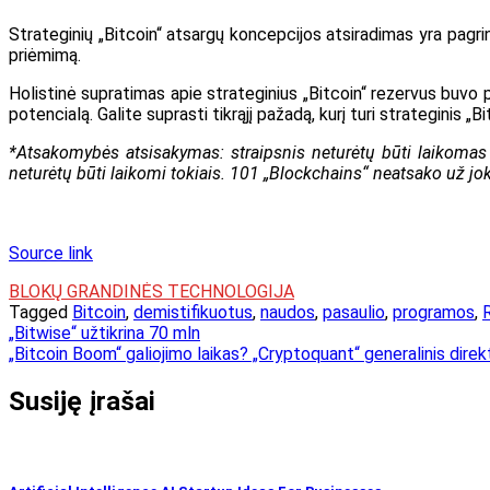
Strateginių „Bitcoin“ atsargų koncepcijos atsiradimas yra pagrind
priėmimą.
Holistinė supratimas apie strateginius „Bitcoin“ rezervus buvo p
potencialą. Galite suprasti tikrąjį pažadą, kurį turi strateginis „B
*Atsakomybės atsisakymas: straipsnis neturėtų būti laikomas i
neturėtų būti laikomi tokiais. 101 „Blockchains“ neatsako už jok
Source link
BLOKŲ GRANDINĖS TECHNOLOGIJA
Tagged
Bitcoin
,
demistifikuotus
,
naudos
,
pasaulio
,
programos
,
Navigacija
„Bitwise“ užtikrina 70 mln
„Bitcoin Boom“ galiojimo laikas? „Cryptoquant“ generalinis direkt
tarp
įrašų
Susiję įrašai