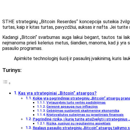
STHE strateginių „Bitcoin Reserdes“ koncepcija suteikia žvilgs
turtas, kaip ir kitas turtas, pavyzdžiui, auksas ir nafta. Jei turite 
Kadangi „Bitcoin“ svarbumas auga laikui bėgant, tautos tai laiko
neįmanoma prieš kelerius metus, šiandien, manoma, kad ji yra stra
pasaulio programas.
Apimkite technologinį šuolį ir pasaulinį įvaikinimą, kuris l
Turinys:
Kas yra strateginiai „Bitcoin“ atsargos?
Kokie yra pagrindiniai strateginių „Bitcoin“ atsargų pra
Vyriausybės turto vertės padidėjimas
Geresnė apsauga nuo infliacijos
Gebėjimas sustiprinti skaitmeninę ekonomiką
Kriptovaliutos suliejimas su įprastiniais finansais
Pagrindinė rizika, į kurią turite atsižvelgti į strateginius
Rizika, susijusi su reguliavimo aspektais
Realaus pasaulio strateginių „Bitcoin“ atsargų taikymo s