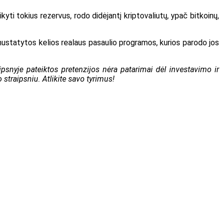
kyti tokius rezervus, rodo didėjantį kriptovaliutų, ypač bitkoinų,
o nustatytos kelios realaus pasaulio programos, kurios parodo jos
psnyje pateiktos pretenzijos nėra patarimai dėl investavimo ir
straipsniu. Atlikite savo tyrimus!