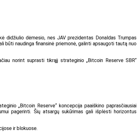
laukė didžiulio dėmesio, nes JAV prezidentas Donaldas Trumpas
gali būti naudinga finansinė priemonė, galinti apsaugoti tautą nuo
Tačiau norint suprasti tikrąjį strateginio „Bitcoin Reserve SBR“
rateginio „Bitcoin Reserve“ koncepcija paaiškino paprasčiausiai
lumui pagerinti. Šių atsargų sukūrimas gali išplėsti horizontus
ijose ir blokuose.