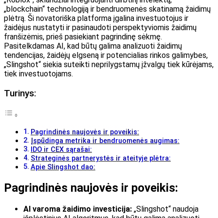
„blockchain“ technologiją ir bendruomenės skatinamą žaidimų
plėtrą. Ši novatoriška platforma įgalina investuotojus ir
žaidėjus nustatyti ir pasinaudoti perspektyviomis žaidimų
franšizėmis, prieš pasiekiant pagrindinę sėkmę.
Pasitelkdamas AI, kad būtų galima analizuoti žaidimų
tendencijas, žaidėjų elgseną ir potencialias rinkos galimybes,
„Slingshot“ siekia suteikti neprilygstamų įžvalgų tiek kūrėjams,
tiek investuotojams.
Turinys:
Pagrindinės naujovės ir poveikis:
Įspūdinga metrika ir bendruomenės augimas:
IDO ir CEX sąrašai:
Strateginės partnerystės ir ateityje plėtra:
Apie Slingshot dao:
Pagrindinės naujovės ir poveikis:
AI varoma žaidimo investicija:
„Slingshot“ naudoja