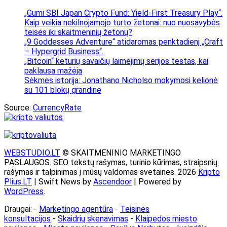
„Gumi SBI Japan Crypto Fund: Yield-First Treasury Play“.
Kaip veikia nekilnojamojo turto žetonai: nuo nuosavybės
teisės iki skaitmeninių žetonų?
„9 Goddesses Adventure“ atidaromas penktadienį „Craft
– Hypergrid Business“.
„Bitcoin“ keturių savaičių laimėjimų serijos testas, kai
paklausa mažėja
Sėkmės istorija: Jonathano Nicholso mokymosi kelionė
su 101 blokų grandine
Source:
CurrencyRate
WEBSTUDIO.LT
© SKAITMENINIO MARKETINGO
PASLAUGOS. SEO tekstų rašymas, turinio kūrimas, straipsnių
rašymas ir talpinimas į mūsų valdomas svetaines. 2026
Kripto
Plius.LT
| Swift News by
Ascendoor
| Powered by
WordPress
.
Draugai: -
Marketingo agentūra
-
Teisinės
konsultacijos
-
Skaidrių skenavimas
-
Klaipedos miesto