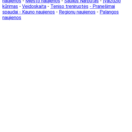
naujienos
-
Miesto naujienos
-
Saulius Narbutas
-
Įvaizdžio
kūrimas
-
Veidoskaita
-
Teniso treniruotės
- Pranešimai
spaudai -
Kauno naujienos
-
Regionų naujienos
-
Palangos
naujienos