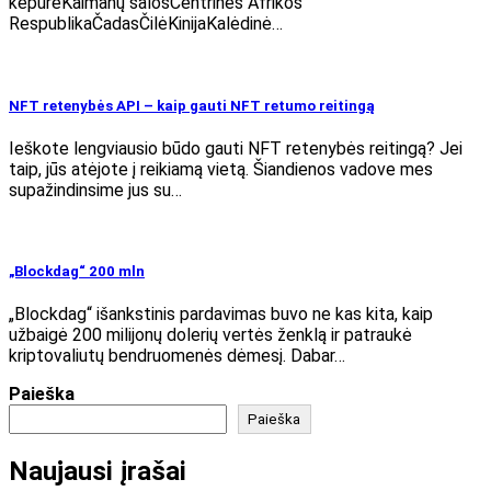
kepurėKaimanų salosCentrinės Afrikos
RespublikaČadasČilėKinijaKalėdinė…
NFT retenybės API – kaip gauti NFT retumo reitingą
Ieškote lengviausio būdo gauti NFT retenybės reitingą? Jei
taip, jūs atėjote į reikiamą vietą. Šiandienos vadove mes
supažindinsime jus su…
„Blockdag“ 200 mln
„Blockdag“ išankstinis pardavimas buvo ne kas kita, kaip
užbaigė 200 milijonų dolerių vertės ženklą ir patraukė
kriptovaliutų bendruomenės dėmesį. Dabar…
Paieška
Paieška
Naujausi įrašai