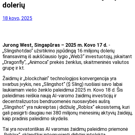
dolerių
18 kovo, 2025
Jurong West, Singapūras – 2025 m. Kovo 17 d.
-
„Slingshotdao“ užsitikrino įspūdingą 16 milijonų dolerių
finansavimą iš aukščiausio lygio „Web3“ investuotojų, įskaitant
„Dragonfly“, „Animoca“ prekės ženklus, skaitmeninės valiutos
grupę ir kt.
Žaidimų ir „blockchain“ technologijos konvergencija yra
svarbus įvykis, nes „Slingshot“ ($ Sling) ruošiasi savo labai
laukiamam viešo ženklo paleidimui 2025 m. Kovo 18 d. Šis
paleidimas reiškia naują AI-varomo žaidimų investicijų ir
decentralizuotos bendruomenės nuosavybės aušrą.
„Slingshot“ yra nukreiptas į didžiulę „Roblox“ ekosistemą, kuri
gali pasigirti daugiau nei 380 milijonų mėnesinių aktyvių žaidėjų,
kaip pradinis paleidimo skydelis.
Tai yra novatoriškas AI varomas žaidimų paleidimo priemonė
„Roblox“, sklandžiai integruojanti dirbtinį intelektą,