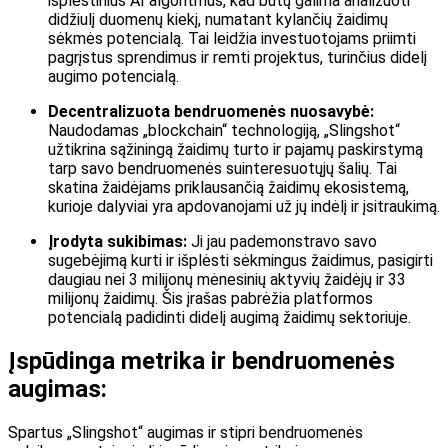
išplėstinius AI algoritmus, kad būtų galima analizuoti
didžiulį duomenų kiekį, numatant kylančių žaidimų
sėkmės potencialą. Tai leidžia investuotojams priimti
pagrįstus sprendimus ir remti projektus, turinčius didelį
augimo potencialą.
Decentralizuota bendruomenės nuosavybė:
Naudodamas „blockchain“ technologiją, „Slingshot“
užtikrina sąžiningą žaidimų turto ir pajamų paskirstymą
tarp savo bendruomenės suinteresuotųjų šalių. Tai
skatina žaidėjams priklausančią žaidimų ekosistemą,
kurioje dalyviai yra apdovanojami už jų indėlį ir įsitraukimą.
Įrodyta sukibimas:
Ji jau pademonstravo savo
sugebėjimą kurti ir išplėsti sėkmingus žaidimus, pasigirti
daugiau nei 3 milijonų mėnesinių aktyvių žaidėjų ir 33
milijonų žaidimų. Šis įrašas pabrėžia platformos
potencialą padidinti didelį augimą žaidimų sektoriuje.
Įspūdinga metrika ir bendruomenės
augimas:
Spartus „Slingshot“ augimas ir stipri bendruomenės