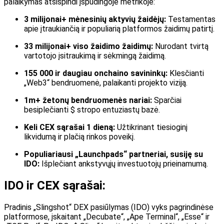
palaikymas atsispindi įspūdingoje metrikoje:
3 milijonai+ mėnesinių aktyvių žaidėjų:
Testamentas
apie įtraukiančią ir populiarią platformos žaidimų patirtį.
33 milijonai+ viso žaidimo žaidimų:
Nurodant tvirtą
vartotojo įsitraukimą ir sėkmingą žaidimą.
155 000 ir daugiau onchaino savininkų:
Klesčianti
„Web3“ bendruomenė, palaikanti projekto viziją.
1m+ žetonų bendruomenės nariai:
Sparčiai
besiplečianti $ stropo entuziastų bazė.
Keli CEX sąrašai 1 dieną:
Užtikrinant tiesioginį
likvidumą ir plačią rinkos poveikį.
Populiariausi „Launchpads“ partneriai, susiję su
IDO:
Išplečiant ankstyvųjų investuotojų prieinamumą.
IDO ir CEX sąrašai:
Pradinis „Slingshot“ DEX pasiūlymas (IDO) vyks pagrindinėse
platformose, įskaitant „Decubate“, „Ape Terminal“, „Esse“ ir