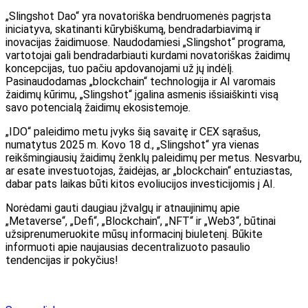
„Slingshot Dao“ yra novatoriška bendruomenės pagrįsta
iniciatyva, skatinanti kūrybiškumą, bendradarbiavimą ir
inovacijas žaidimuose. Naudodamiesi „Slingshot“ programa,
vartotojai gali bendradarbiauti kurdami novatoriškas žaidimų
koncepcijas, tuo pačiu apdovanojami už jų indėlį.
Pasinaudodamas „blockchain“ technologija ir AI varomais
žaidimų kūrimu, „Slingshot“ įgalina asmenis išsiaiškinti visą
savo potencialą žaidimų ekosistemoje.
„IDO“ paleidimo metu įvyks šią savaitę ir CEX sąrašus,
numatytus 2025 m. Kovo 18 d., „Slingshot“ yra vienas
reikšmingiausių žaidimų ženklų paleidimų per metus. Nesvarbu,
ar esate investuotojas, žaidėjas, ar „blockchain“ entuziastas,
dabar pats laikas būti kitos evoliucijos investicijomis į AI.
Norėdami gauti daugiau įžvalgų ir atnaujinimų apie
„Metaverse“, „Defi“, „Blockchain“, „NFT“ ir „Web3“, būtinai
užsiprenumeruokite mūsų informacinį biuletenį. Būkite
informuoti apie naujausias decentralizuoto pasaulio
tendencijas ir pokyčius!