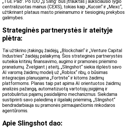
„TGE Pad“. Po IDO „$ Sling“ bus įtrauktas į aukščiausio lygio
centralizuotas mainus (CEXS), tokias kaip „Kucoin“ ir „Mexc“,
užtikrinant plataus masto prieinamumo ir tiesioginių prekybos
galimybes.
Strateginės partnerystės ir ateityje
plėtra:
Tai užtikrino įtakingų žaidėjų, „Blockchain“ ir „Venture Capital
Industries“ žaidėjų palaikymą. Šios strateginės partnerystės
suteikia kritinių finansavimo, augimo ir pramonės priėmimo
pranašumų. Žvelgiant į ateitį, „Slingshot“ siekia išplėsti savo
AI varomą žaidimų modelį už „Roblox“ ribų, o būsimas
integracijas planuojama „Fortnite“ ir kitoms žaidimų
platformoms. Planas taip pat apima AI orientuotos žaidimų
analizės pažangą, automatizuotą vartotojų įsigijimą ir
patobulintus pajamų pasidalijimo mechanizmus. Siekdama
sustiprinti savo paleidimą ir ilgalaikį priėmimą, „Slingshot“
bendradarbiauja su pramonės pirmaujančiomis rinkodaros
agentūromis.
Apie Slingshot dao: