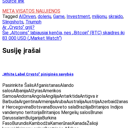
Source link
META VISATOS NAUJIENOS
Tagged
AIDriven
,
dolerių
,
Game
,
Investment
,
milijonų
,
skraido
,
Slingshots
,
Triumph
Navigacija
Ar „Crypto“ grįš?
Šie „Altcoins“ labiausiai kenčia, nes „Bitcoin“ (BTC) skaidres iki
tarp
83 000 USD („Market Watch“)
įrašų
Susiję įrašai
„White Label Crypto“ piniginės savybės
Pasirinkite ŠalisAfganistanasAlando
salosAlbanijaAlžyrasAmerikos
SamoaAndorraAngolaAngilijaAntarktidaAntigva ir
BarbudaArgentinaArmėnijaArubaAustralijaAustrijaAzerbaidžan
ir HercegovinaBotsvanaBouveto salaBrazilijaBritanijos Indijos
vandenyno teritorijaBritanijos Mergelių salosBrunei
DarussalamBulgarijaBurkina
FasoBurundisKambodžaKamerūnasKanadaŽalioji