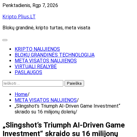
Skip
Penktadienis, Rgp 7, 2026
to
Kripto Plius.LT
content
Blokų grandinė, kripto turtas, meta visata
KRIPTO NAUJIENOS
BLOKŲ GRANDINĖS TECHNOLOGIJA
META VISATOS NAUJIENOS
VIRTUALI REALYBĖ
PASLAUGOS
Ieškoti:
Home
META VISATOS NAUJIENOS
„Slingshot’s Triumph AI-Driven Game Investment“
skraido su 16 milijonų dolerių
„Slingshot’s Triumph AI-Driven Game
Investment“ skraido su 16 milijonų