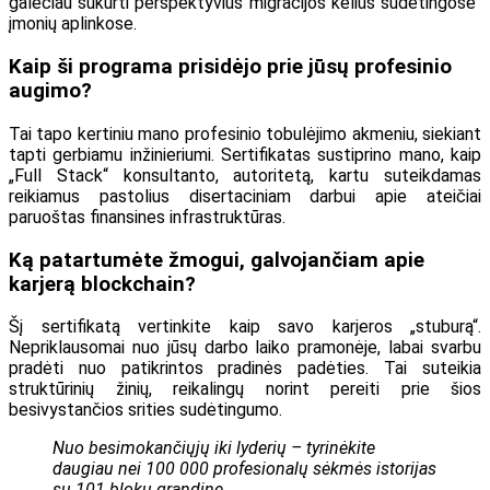
galėčiau sukurti perspektyvius migracijos kelius sudėtingose ​​​​
įmonių aplinkose.
Kaip ši programa prisidėjo prie jūsų profesinio
augimo?
Tai tapo kertiniu mano profesinio tobulėjimo akmeniu, siekiant
tapti gerbiamu inžinieriumi. Sertifikatas sustiprino mano, kaip
„Full Stack“ konsultanto, autoritetą, kartu suteikdamas
reikiamus pastolius disertaciniam darbui apie ateičiai
paruoštas finansines infrastruktūras.
Ką patartumėte žmogui, galvojančiam apie
karjerą blockchain?
Šį sertifikatą vertinkite kaip savo karjeros „stuburą“.
Nepriklausomai nuo jūsų darbo laiko pramonėje, labai svarbu
pradėti nuo patikrintos pradinės padėties. Tai suteikia
struktūrinių žinių, reikalingų norint pereiti prie šios
besivystančios srities sudėtingumo.
Nuo besimokančiųjų iki lyderių – tyrinėkite
daugiau nei 100 000 profesionalų sėkmės istorijas
su 101 blokų grandine.