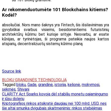
Ar rekomenduotumėte 101 Blockchains kitiems?
Kodėl?
absoliučiai. Nors mano šaknys yra Fintech, šis išsilavinimas yra
gyvybiškai svarbus visiems, besidomintiems futuristinių
architektūrų kūrimu bet kurioje srityje. Nesvarbu, ar esate
kūrėjas, ar tyrinėtojas, ši programa pateikia naujos kartos
atsparių, decentralizuotų sistemų kūrimo planą.
Source link
BLOKŲ GRANDINĖS TECHNOLOGIJA
Tagged
blokų
,
Gade
,
grandinė
,
istorija
,
kelionė
,
mokymosi
,
sėkmės
,
Shivani
Navigacija
CLARITY Act Sparks kovoja dėl stabilių monetų pajamingumo
ir jūsų dolerių
tarp
Kriptografijos rinkos atsikratė daugiau nei 100 mlrd. USD, nes
įrašų
šie altai smunka dvigubais skaitmenimis: rinkos stebėjimas