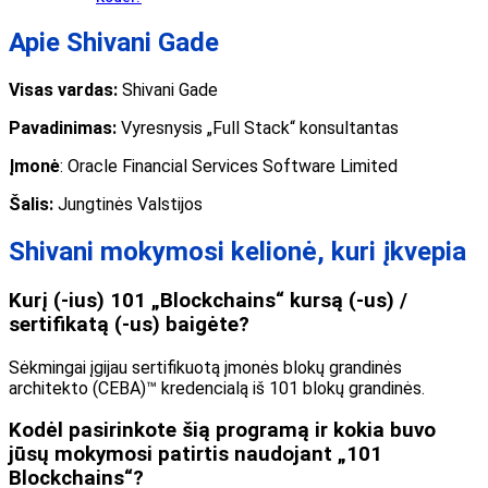
Apie Shivani Gade
Visas vardas:
Shivani Gade
Pavadinimas:
Vyresnysis „Full Stack“ konsultantas
Įmonė
: Oracle Financial Services Software Limited
Šalis:
Jungtinės Valstijos
Shivani mokymosi kelionė, kuri įkvepia
Kurį (-ius) 101 „Blockchains“ kursą (-us) /
sertifikatą (-us) baigėte?
Sėkmingai įgijau sertifikuotą įmonės blokų grandinės
architekto (CEBA)™ kredencialą iš 101 blokų grandinės.
Kodėl pasirinkote šią programą ir kokia buvo
jūsų mokymosi patirtis naudojant „101
Blockchains“?