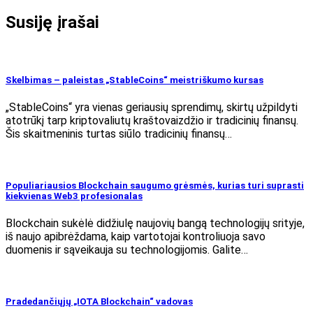
Susiję įrašai
Skelbimas – paleistas „StableCoins“ meistriškumo kursas
„StableCoins“ yra vienas geriausių sprendimų, skirtų užpildyti
atotrūkį tarp kriptovaliutų kraštovaizdžio ir tradicinių finansų.
Šis skaitmeninis turtas siūlo tradicinių finansų…
Populiariausios Blockchain saugumo grėsmės, kurias turi suprasti
kiekvienas Web3 profesionalas
Blockchain sukėlė didžiulę naujovių bangą technologijų srityje,
iš naujo apibrėždama, kaip vartotojai kontroliuoja savo
duomenis ir sąveikauja su technologijomis. Galite…
Pradedančiųjų „IOTA Blockchain“ vadovas