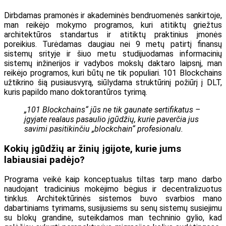
Dirbdamas pramonės ir akademinės bendruomenės sankirtoje,
man reikėjo mokymo programos, kuri atitiktų griežtus
architektūros standartus ir atitiktų praktinius įmonės
poreikius. Turėdamas daugiau nei 9 metų patirtį finansų
sistemų srityje ir šiuo metu studijuodamas informacinių
sistemų inžinerijos ir vadybos mokslų daktaro laipsnį, man
reikėjo programos, kuri būtų ne tik populiari. 101 Blockchains
užtikrino šią pusiausvyrą, siūlydama struktūrinį požiūrį į DLT,
kuris papildo mano doktorantūros tyrimą.
„101 Blockchains“ jūs ne tik gaunate sertifikatus –
įgyjate realaus pasaulio įgūdžių, kurie paverčia jus
savimi pasitikinčiu „blockchain“ profesionalu.
Kokių įgūdžių ar žinių įgijote, kurie jums
labiausiai padėjo?
Programa veikė kaip konceptualus tiltas tarp mano darbo
naudojant tradicinius mokėjimo bėgius ir decentralizuotus
tinklus. Architektūrinės sistemos buvo svarbios mano
dabartiniams tyrimams, susijusiems su senų sistemų susiejimu
su blokų grandine, suteikdamos man techninio gylio, kad