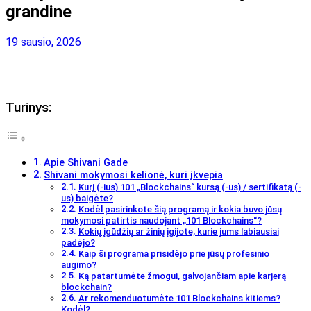
grandine
19 sausio, 2026
Turinys:
Apie Shivani Gade
Shivani mokymosi kelionė, kuri įkvepia
Kurį (-ius) 101 „Blockchains“ kursą (-us) / sertifikatą (-
us) baigėte?
Kodėl pasirinkote šią programą ir kokia buvo jūsų
mokymosi patirtis naudojant „101 Blockchains“?
Kokių įgūdžių ar žinių įgijote, kurie jums labiausiai
padėjo?
Kaip ši programa prisidėjo prie jūsų profesinio
augimo?
Ką patartumėte žmogui, galvojančiam apie karjerą
blockchain?
Ar rekomenduotumėte 101 Blockchains kitiems?
Kodėl?