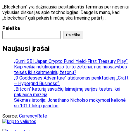
„Blockchain“ yra dažniausiai pasitaikantis terminas per neseniai
vykusias diskusijas apie technologijas. Daugelis mano, kad
„blockchain“ gali pakeisti mūsų skaitmeninę patirtį…
Paieška
Paieška
Naujausi įrašai
„Gumi SBI Japan Crypto Fund: Yield-First Treasury Play“.
Kaip veikia nekilnojamojo turto žetonai: nuo nuosavybės
teisės iki skaitmeninių žetonų?
„9 Goddesses Adventure“ atidaromas penktadienį „Craft
– Hypergrid Business“.
„Bitcoin“ keturių savaičių laimėjimų serijos testas, kai
paklausa mažėja
Sėkmės istorija: Jonathano Nicholso mokymosi kelionė
su 101 blokų grandine
Source:
CurrencyRate