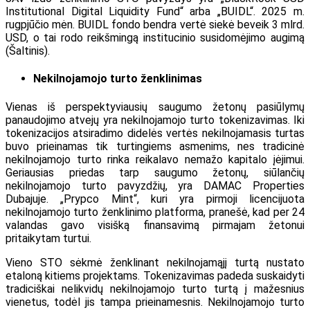
Institutional Digital Liquidity Fund“ arba „BUIDL“. 2025 m.
rugpjūčio mėn. BUIDL fondo bendra vertė siekė beveik 3 mlrd.
USD, o tai rodo reikšmingą institucinio susidomėjimo augimą
(
Šaltinis
).
Nekilnojamojo turto ženklinimas
Vienas iš perspektyviausių saugumo žetonų pasiūlymų
panaudojimo atvejų yra nekilnojamojo turto tokenizavimas. Iki
tokenizacijos atsiradimo didelės vertės nekilnojamasis turtas
buvo prieinamas tik turtingiems asmenims, nes tradicinė
nekilnojamojo turto rinka reikalavo nemažo kapitalo įėjimui.
Geriausias priedas tarp saugumo žetonų, siūlančių
nekilnojamojo turto pavyzdžių, yra DAMAC Properties
Dubajuje. „Prypco Mint“, kuri yra pirmoji licencijuota
nekilnojamojo turto ženklinimo platforma, pranešė, kad per 24
valandas gavo visišką finansavimą pirmajam žetonui
pritaikytam turtui.
Vieno STO sėkmė ženklinant nekilnojamąjį turtą nustato
etaloną kitiems projektams. Tokenizavimas padeda suskaidyti
tradiciškai nelikvidų nekilnojamojo turto turtą į mažesnius
vienetus, todėl jis tampa prieinamesnis. Nekilnojamojo turto