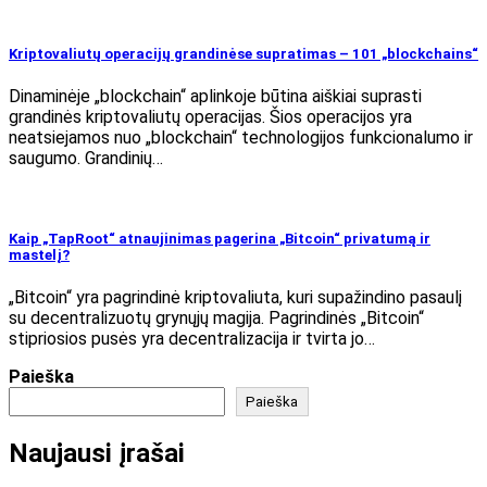
Kriptovaliutų operacijų grandinėse supratimas – 101 „blockchains“
Dinaminėje „blockchain“ aplinkoje būtina aiškiai suprasti
grandinės kriptovaliutų operacijas. Šios operacijos yra
neatsiejamos nuo „blockchain“ technologijos funkcionalumo ir
saugumo. Grandinių…
Kaip „TapRoot“ atnaujinimas pagerina „Bitcoin“ privatumą ir
mastelį?
„Bitcoin“ yra pagrindinė kriptovaliuta, kuri supažindino pasaulį
su decentralizuotų grynųjų magija. Pagrindinės „Bitcoin“
stipriosios pusės yra decentralizacija ir tvirta jo…
Paieška
Paieška
Naujausi įrašai