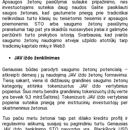
Apsaugos žetonų pasiūlymai sulaukė pripažinimo, nes
investuotojams suteikia daug naudos. Galite pasikliauti
saugos žetonais, kad gautumėte prieigą prie tradiciškai
nelikvidaus turto klasių su teisėtomis teisėmis ir apsaugos
priemonėmis. STO arba saugumo žetonų pasiūlymų
pranašumai taip pat yra skaidrūs nuosavybės įrašai ir galimybė
peržiūrėti turto prekybos istoriją. Svarbiausia, kad įvairūs
saugumo žetonų naudojimo atvejai užpildo atotrūkį tarp
tradicinių kapitalo rinkų ir Web3.
JAV iždo ženklinimas
Geriausias būdas parodyti saugumo žetonų potencialą –
atkreipti dėmesį į jų naudojimą JAV iždo žetonų formavimui.
Tiesą sakant, viena iš didžiausių grandinės saugumo žetonų
kategorijų atitinka tokenizuotus JAV iždo vertybinius
popierius. Šiuo metu bendra grandininių tokenizuotų iždų vertė
yra beveik 9,3 mlrd.
Šaltinis
). Tokenizuoti JAV iždo vertybiniai
popieriai suteikia prieigą prie institucinių investuotojų per
skaitmeninius žetonus.
Tuo pačiu metu žetonai taip pat išlaiko kredito profilį ir
reguliavimo aiškumą, susijusį su pagrindiniu turtu. Geriausias
JAV iždo ženklinimo STO pavyzdys yra „BlackRock USD