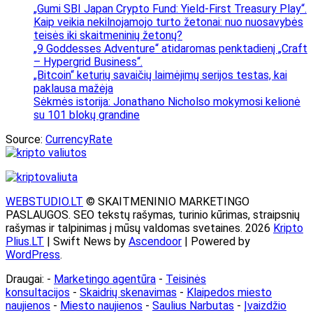
„Gumi SBI Japan Crypto Fund: Yield-First Treasury Play“.
Kaip veikia nekilnojamojo turto žetonai: nuo nuosavybės
teisės iki skaitmeninių žetonų?
„9 Goddesses Adventure“ atidaromas penktadienį „Craft
– Hypergrid Business“.
„Bitcoin“ keturių savaičių laimėjimų serijos testas, kai
paklausa mažėja
Sėkmės istorija: Jonathano Nicholso mokymosi kelionė
su 101 blokų grandine
Source:
CurrencyRate
WEBSTUDIO.LT
© SKAITMENINIO MARKETINGO
PASLAUGOS. SEO tekstų rašymas, turinio kūrimas, straipsnių
rašymas ir talpinimas į mūsų valdomas svetaines. 2026
Kripto
Plius.LT
| Swift News by
Ascendoor
| Powered by
WordPress
.
Draugai: -
Marketingo agentūra
-
Teisinės
konsultacijos
-
Skaidrių skenavimas
-
Klaipedos miesto
naujienos
-
Miesto naujienos
-
Saulius Narbutas
-
Įvaizdžio