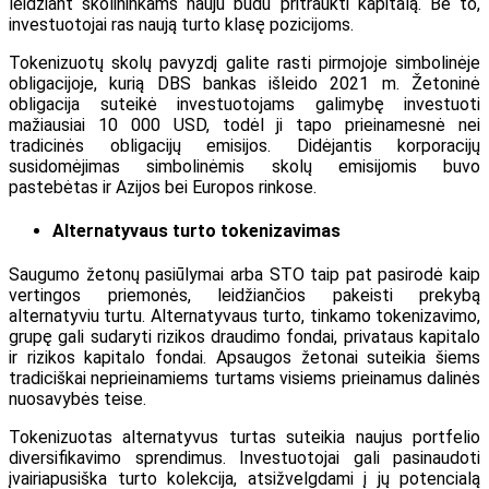
leidžiant skolininkams nauju būdu pritraukti kapitalą. Be to,
investuotojai ras naują turto klasę pozicijoms.
Tokenizuotų skolų pavyzdį galite rasti pirmojoje simbolinėje
obligacijoje, kurią DBS bankas išleido 2021 m. Žetoninė
obligacija suteikė investuotojams galimybę investuoti
mažiausiai 10 000 USD, todėl ji tapo prieinamesnė nei
tradicinės obligacijų emisijos. Didėjantis korporacijų
susidomėjimas simbolinėmis skolų emisijomis buvo
pastebėtas ir Azijos bei Europos rinkose.
Alternatyvaus turto tokenizavimas
Saugumo žetonų pasiūlymai arba STO taip pat pasirodė kaip
vertingos priemonės, leidžiančios pakeisti prekybą
alternatyviu turtu. Alternatyvaus turto, tinkamo tokenizavimo,
grupę gali sudaryti rizikos draudimo fondai, privataus kapitalo
ir rizikos kapitalo fondai. Apsaugos žetonai suteikia šiems
tradiciškai neprieinamiems turtams visiems prieinamus dalinės
nuosavybės teise.
Tokenizuotas alternatyvus turtas suteikia naujus portfelio
diversifikavimo sprendimus. Investuotojai gali pasinaudoti
įvairiapusiška turto kolekcija, atsižvelgdami į jų potencialą