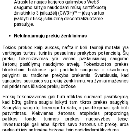
Atraskite naujas karjeros galimybes Web3
saugumo srityje naudodami mūsų sertifikuotą
žiniatinklio 3 įsilaužėlį (CW3H)™ – jūsų vartus
įvaldyti etišką įsilaužimą decentralizuotame
pasaulyje.
Nekilnojamųjų prekių ženklinimas
Tokios prekės kaip auksas, nafta ir keli taurieji metalai yra
vertingas turtas, turintis pasaulinės prekybos potencialą. Šių
prekių tokenizavimas yra vienas paklausiausių saugumo
žetonų pasiūlymų naudojimo atvejų. Tokenizuotos prekės
blockchain tinkluose gali padidinti saugumą ir skaidrumą,
palyginti su tradicine prekyba prekėmis. Svarbiausia, kad
sąnaudos, susijusios su prekių ženklinimu, yra žymiai mažesnės
nei pridėtinės išlaidos prekių biržose.
Prekių tokenizavimas gali būti atliktas sudarant pasitikėjimą,
kad būtų galima saugiai laikyti tam tikros prekės saugyklą.
Saugyklą saugotų licencijuota šalis, o pasitikėjimas gali būti
patvirtintas. Kiekvienas žetonas atspindės proporcingą
patikos fondo turimos prekės nuosavybės teisę.
Investuotojai gali arba išpirkti savo žetonus už prekę, arba
prekiauti jais antrinėse biržose, taip padidindami likvidumą.