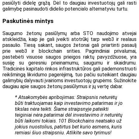
pasiūlyti didelę grąžą. Dėl to daugiau investuotojų gali rasti
galimybę pasinaudoti didelio potencialo alternatyviu turtu.
Paskutinės mintys
Saugumo žetonų pasiūlymų arba STO naudojimo atvejai
atskleidžia, kaip jie gali įveikti atotrūkį tarp web3 ir realaus
pasaulio. Tiesą sakant, saugos žetonai gali priartinti pasaulį
prie web3 ir blockchain srities. Pagrindiniai privalumai,
pastebėti visuose saugos prieigos raktų pavyzdžiuose, yra
susiję su geresniu prieinamumu, saugumu ir skaidrumu.
Tradicinės kapitalo rinkos infrastruktūros gali pademonstruoti
reikšmingą likvidumo pagerėjimą, tuo pačiu suteikiant daugiau
galimybių dalyvauti įvairioms investuotojų grupėms. Sužinokite
daugiau apie saugos žetonų pasiūlymus ir jų vertę dabar.
* Atsakomybės apribojimas: Straipsnis neturėtų
būti traktuojamas kaip investavimo patarimas ir jo
tikslas nėra teikti. Šiame straipsnyje pateikti
teiginiai nėra patarimai dėl investavimo ir neturėtų
būti laikomi tokiais. 101 Blockchains neatsako už
jokius nuostolius, patirtus bet kurio asmens, kuris
remiasi šiuo straipsniu. Atlikite savo tyrimus!