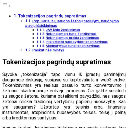
Tokenizacijos pagrindų supratimas
Populiariausių saugos žetonų pasiūlymų naudojimo
atvejų išaiškinimas
JAV iždo ženklinimas
Nekilnojamojo turto ženklinimas
Nekilnojamųjų prekių ženklinimas
Intelektinės nuosavybės tokenizavimas
Alternatyvaus turto tokenizavimas
Paskutinės mintys
Tokenizacijos pagrindų supratimas
Sąvoka „tokenizacija“ tapo vienu iš įprastų paminėjimų
daugumoje diskusijų, susijusių su kriptovaliuta ir web3 erdve.
Tokenizavimas yra realaus pasaulio turto konvertavimo į
žetonus skaitmeninėje erdvėje procesas. Čia galite susidurti
su saugos žetonu, kuriame pateikiami pavyzdžiai, nes saugos
žetonai reiškia tradicinių vertybinių popierių nuosavybę. Kas
yra saugumas? Užstatas yra teisinis arba finansinis
instrumentas, atspindintis nuosavybės teises, teisę į pelną
arba kreditorinius santykius.
Howey testas Jungtinėse Valstijose yra svarbi sistema, kuri