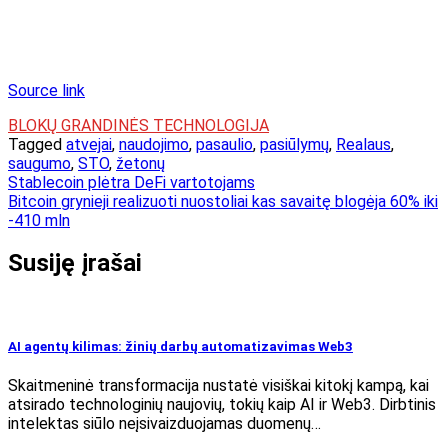
Source link
BLOKŲ GRANDINĖS TECHNOLOGIJA
Tagged
atvejai
,
naudojimo
,
pasaulio
,
pasiūlymų
,
Realaus
,
saugumo
,
STO
,
žetonų
Navigacija
Stablecoin plėtra DeFi vartotojams
Bitcoin grynieji realizuoti nuostoliai kas savaitę blogėja 60% iki
tarp
-410 mln
įrašų
Susiję įrašai
AI agentų kilimas: žinių darbų automatizavimas Web3
Skaitmeninė transformacija nustatė visiškai kitokį kampą, kai
atsirado technologinių naujovių, tokių kaip AI ir Web3. Dirbtinis
intelektas siūlo neįsivaizduojamas duomenų…