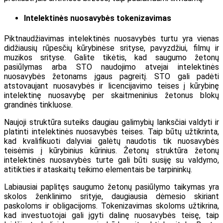
Intelektinės nuosavybės tokenizavimas
Piktnaudžiavimas intelektinės nuosavybės turtu yra vienas
didžiausių rūpesčių kūrybinėse srityse, pavyzdžiui, filmų ir
muzikos srityse. Galite tikėtis, kad saugumo žetonų
pasiūlymas arba STO naudojimo atvejai intelektinės
nuosavybės žetonams įgaus pagreitį. STO gali padėti
atstovaujant nuosavybės ir licencijavimo teises į kūrybinę
intelektinę nuosavybę per skaitmeninius žetonus blokų
grandinės tinkluose.
Naujoji struktūra suteiks daugiau galimybių lanksčiai valdyti ir
platinti intelektinės nuosavybės teises. Taip būtų užtikrinta,
kad kvalifikuoti dalyviai galėtų naudotis tik nuosavybės
teisėmis į kūrybinius kūrinius. Žetonų struktūra žetonų
intelektinės nuosavybės turte gali būti susiję su valdymo,
atitikties ir ataskaitų teikimo elementais be tarpininkų.
Labiausiai paplitęs saugumo žetonų pasiūlymo taikymas yra
skolos ženklinimo srityje, daugiausia dėmesio skiriant
paskoloms ir obligacijoms. Tokenizavimas skoloms užtikrina,
kad investuotojai gali įgyti dalinę nuosavybės teisę, taip