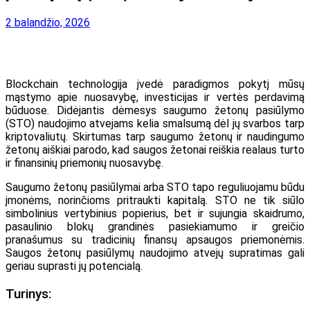
2 balandžio, 2026
Blockchain technologija įvedė paradigmos pokytį mūsų
mąstymo apie nuosavybę, investicijas ir vertės perdavimą
būduose. Didėjantis dėmesys saugumo žetonų pasiūlymo
(STO) naudojimo atvejams kelia smalsumą dėl jų svarbos tarp
kriptovaliutų. Skirtumas tarp saugumo žetonų ir naudingumo
žetonų aiškiai parodo, kad saugos žetonai reiškia realaus turto
ir finansinių priemonių nuosavybę.
Saugumo žetonų pasiūlymai arba STO tapo reguliuojamu būdu
įmonėms, norinčioms pritraukti kapitalą. STO ne tik siūlo
simbolinius vertybinius popierius, bet ir sujungia skaidrumo,
pasaulinio blokų grandinės pasiekiamumo ir greičio
pranašumus su tradicinių finansų apsaugos priemonėmis.
Saugos žetonų pasiūlymų naudojimo atvejų supratimas gali
geriau suprasti jų potencialą.
Turinys: