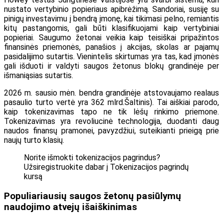
nustato vertybinio popieriaus apibrėžimą. Sandoriai, susiję su
pinigų investavimu į bendrą įmonę, kai tikimasi pelno, remiantis
kitų pastangomis, gali būti klasifikuojami kaip vertybiniai
popieriai. Saugumo žetonai veikia kaip teisiškai pripažintos
finansinės priemonės, panašios į akcijas, skolas ar pajamų
pasidalijimo sutartis. Vienintelis skirtumas yra tas, kad įmonės
gali išduoti ir valdyti saugos žetonus blokų grandinėje per
išmaniąsias sutartis.
2026 m. sausio mėn. bendra grandinėje atstovaujamo realaus
pasaulio turto vertė yra 362 mlrd.
Šaltinis
). Tai aiškiai parodo,
kaip tokenizavimas tapo ne tik lėšų rinkimo priemone.
Tokenizavimas yra revoliucinė technologija, duodanti daug
naudos finansų pramonei, pavyzdžiui, suteikianti prieigą prie
naujų turto klasių.
Norite išmokti tokenizacijos pagrindus?
Užsiregistruokite dabar į Tokenizacijos pagrindų
kursą
Populiariausių saugos žetonų pasiūlymų
naudojimo atvejų išaiškinimas