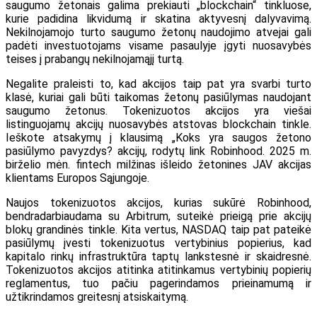
saugumo žetonais galima prekiauti „blockchain“ tinkluose,
kurie padidina likvidumą ir skatina aktyvesnį dalyvavimą.
Nekilnojamojo turto saugumo žetonų naudojimo atvejai gali
padėti investuotojams visame pasaulyje įgyti nuosavybės
teises į prabangų nekilnojamąjį turtą.
Negalite praleisti to, kad akcijos taip pat yra svarbi turto
klasė, kuriai gali būti taikomas žetonų pasiūlymas naudojant
saugumo žetonus. Tokenizuotos akcijos yra viešai
listinguojamų akcijų nuosavybės atstovas blockchain tinkle.
Ieškote atsakymų į klausimą „Koks yra saugos žetono
pasiūlymo pavyzdys? akcijų, rodytų link Robinhood. 2025 m.
birželio mėn. fintech milžinas išleido žetonines JAV akcijas
klientams Europos Sąjungoje.
Naujos tokenizuotos akcijos, kurias sukūrė Robinhood,
bendradarbiaudama su Arbitrum, suteikė prieigą prie akcijų
blokų grandinės tinkle. Kita vertus, NASDAQ taip pat pateikė
pasiūlymų įvesti tokenizuotus vertybinius popierius, kad
kapitalo rinkų infrastruktūra taptų lankstesnė ir skaidresnė.
Tokenizuotos akcijos atitinka atitinkamus vertybinių popierių
reglamentus, tuo pačiu pagerindamos prieinamumą ir
užtikrindamos greitesnį atsiskaitymą.