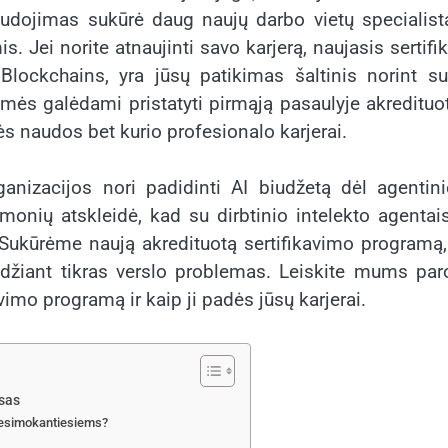
audojimas sukūrė daug naujų darbo vietų specialis
. Jei norite atnaujinti savo karjerą, naujasis sertifi
Blockchains, yra jūsų patikimas šaltinis norint su
mės galėdami pristatyti pirmąją pasaulyje akredituo
ės naudos bet kurio profesionalo karjerai.
anizacijos nori padidinti AI biudžetą dėl agentin
monių atskleidė, kad su dirbtinio intelekto agentai
ukūrėme naują akredituotą sertifikavimo programą,
džiant tikras verslo problemas. Leiskite mums par
vimo programą ir kaip ji padės jūsų karjerai.
rsas
 besimokantiesiems?