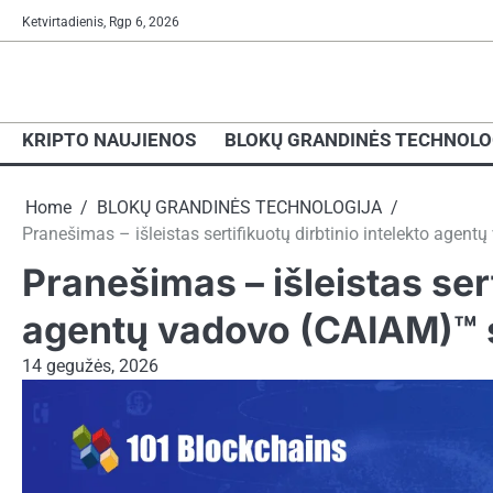
Skip
Ketvirtadienis, Rgp 6, 2026
to
content
KRIPTO NAUJIENOS
BLOKŲ GRANDINĖS TECHNOLO
Home
BLOKŲ GRANDINĖS TECHNOLOGIJA
Pranešimas – išleistas sertifikuotų dirbtinio intelekto agent
Pranešimas – išleistas sert
agentų vadovo (CAIAM)™ s
14 gegužės, 2026