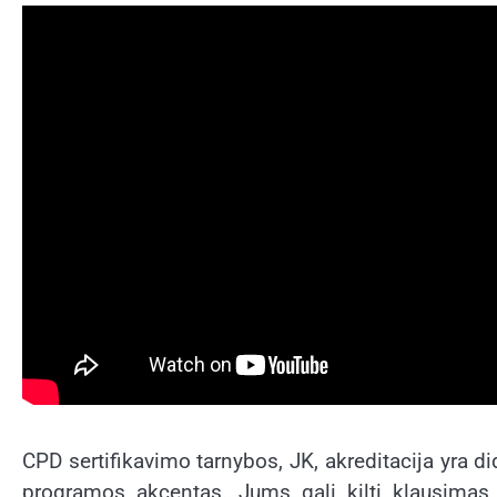
CPD sertifikavimo tarnybos, JK, akreditacija yra 
programos akcentas. Jums gali kilti klausimas,