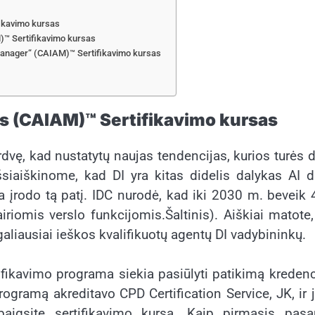
fikavimo kursas
)™ Sertifikavimo kursas
s Manager“ (CAIAM)™ Sertifikavimo kursas
as (CAIAM)™
Sertifikavimo kursas
ę, kad nustatytų naujas tendencijas, kurios turės d
siaiškinome, kad DI yra kitas didelis dalykas AI 
sa įrodo tą patį. IDC nurodė, kad iki 2030 m. beveik
airiomis verslo funkcijomis.
Šaltinis
). Aiškiai matote
galiausiai ieškos kvalifikuotų agentų DI vadybininkų.
ikavimo programa siekia pasiūlyti patikimą kredenc
 programą akreditavo CPD Certification Service, JK, ir
igsite sertifikavimo kursą. Kaip pirmasis pasau