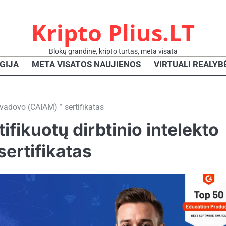
Kripto Plius.LT
Blokų grandinė, kripto turtas, meta visata
GIJA
META VISATOS NAUJIENOS
VIRTUALI REALYB
ų vadovo (CAIAM)™ sertifikatas
ifikuotų dirbtinio intelekto
ertifikatas