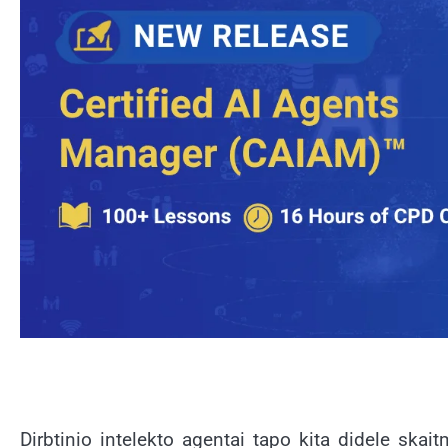
Dirbtinio intelekto agentai tapo kita didele skai