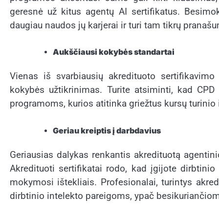
geresnė už kitus agentų AI sertifikatus. Besimokan
daugiau naudos jų karjerai ir turi tam tikrų pranaš
Aukščiausi kokybės standartai
Vienas iš svarbiausių akredituoto sertifikavi
kokybės užtikrinimas. Turite atsiminti, kad CPD s
programoms, kurios atitinka griežtus kursų turini
Geriau kreiptis į darbdavius
Geriausias dalykas renkantis akredituotą agentini
Akredituoti sertifikatai rodo, kad įgijote dirbtin
mokymosi ištekliais. Profesionalai, turintys akre
dirbtinio intelekto pareigoms, ypač besikuriančio