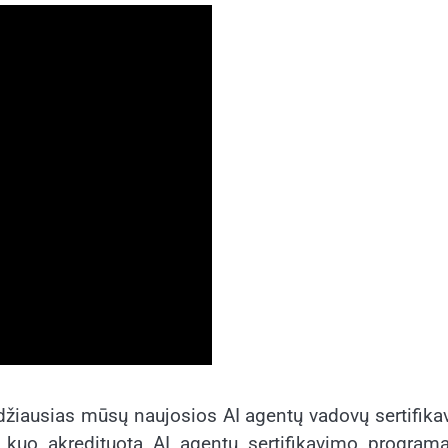
didžiausias mūsų naujosios AI agentų vadovų sertifik
 kuo akredituota AI agentų sertifikavimo programa