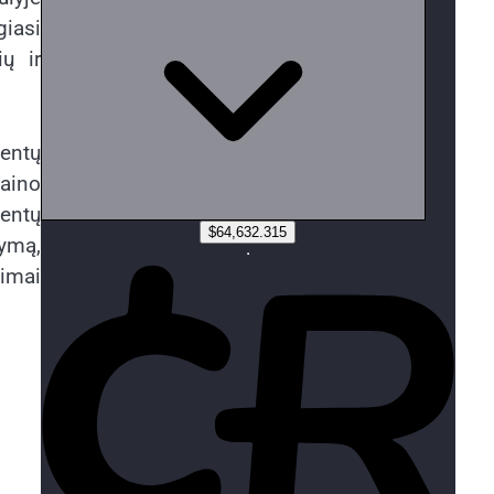
giasi
ių ir
entų
zaino
gentų
dymą,
timai