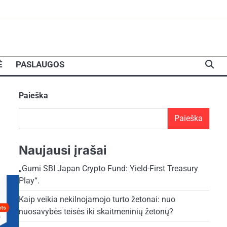
Ė
PASLAUGOS
Paieška
Paieška
Naujausi įrašai
„Gumi SBI Japan Crypto Fund: Yield-First Treasury
Play“.
Kaip veikia nekilnojamojo turto žetonai: nuo
nuosavybės teisės iki skaitmeninių žetonų?