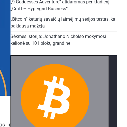
„9 Goddesses Adventure“ atidaromas penktadienį
„Craft – Hypergrid Business“.
„Bitcoin“ keturių savaičių laimėjimų serijos testas, kai
paklausa mažėja
Sėkmės istorija: Jonathano Nicholso mokymosi
kelionė su 101 blokų grandine
as ir