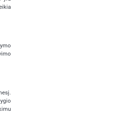
eikia
kymo
avimo
mesį.
lygio
nkimu