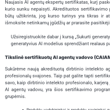
Naujasis AI agentų ekspertų sertifikatas, kurį pas
kurio sunku nepaisyti. Akredituotos sertifikavimo p
būtų užtikrinta, jog kurso turinys yra tikras ir 
išmoksite netinkamų įgūdžių ar prarasite pasitikėj
Užsiregistruokite dabar į kursą „Sukurti generatyv
generatyvius AI modelius sprendžiant realaus p
Tikslinė sertifikuotų AI agentų vadovo (CAIAM
Sukūrėme naują akredituotą dirbtinio intelekto 
profesionalų svajones. Taip pat galite tapti sertifi
savo, kaip dirbtinio intelekto profesionalo, karjerą
AI agentų vadovu, yra šios sertifikavimo progra
grupėmis.
Produktų vadybininkai ir produktų savininkai gal