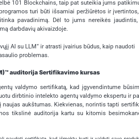
kelbė 101 Blockchains, taip pat suteikia jums patiki
rogramos turi būti išsamiai peržiūrėtos ir įvertintos
atitinka pavadinimą. Dėl to jums nereikės jaudintis
imą darbdavių akivaizdoje.
ųjį AI su LLM“ ir atrasti įvairius būdus, kaip naudoti
asaulio problemas.
)™ auditorija
Sertifikavimo kursas
agentų valdymo sertifikatą, kad įgyvendintume būsi
kuotu dirbtinio intelekto agentų valdymo ekspertu ir pa
 į naujas aukštumas. Kiekvienas, norintis tapti sertifi
mos tikslinė auditorija kartu su kitomis besimokan
i naudoti sertifikatą, kad išmoktų kurti ir valdyti savo produk