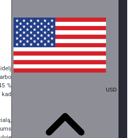
idelį
darbo
 45 %
, kad
ialą,
 jums
lyje