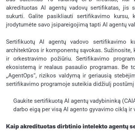
akredituotas AI agentų vadovų sertifikatas, jis 
sukurti. Galite pasikliauti sertifikavimo kursu
įrodytumėte savo įsipareigojimą tapti AI agentų va
Sertifikuotų AI agentų vadovo sertifikavimo 
architektūros ir komponentų sąvokas. Sužinosite, k
ir orkestravimo požiūriu. Sertifikavimo progra
ekosistemą ir realaus pasaulio programas. Be to,
„AgentOps“, rizikos valdymą ir geriausią stebėji
sertifikavimo programoje suteikia didžiulį postūm
Gaukite sertifikuotą AI agentų vadybininką (CAI
darbo eigą per visą AI agento gyvavimo ciklą ir
Kaip akredituotas dirbtinio intelekto agentų