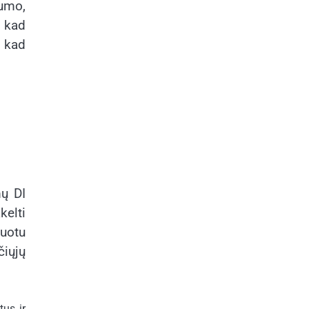
mumo,
, kad
, kad
mų DI
kelti
kuotu
čiųjų
tus ir