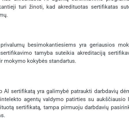
tieji turi žinoti, kad akredituotas sertifikatas sut
umų.
mo privalumų besimokantiesiems yra geriausios mo
ertifikavimo tarnyba suteikia akreditaciją sertifik
o ir mokymo kokybės standartus.
o AI sertifikatą yra galimybė patraukti darbdavių dė
io intelekto agentų valdymo patirties su aukščiausio 
dituotą sertifikatą, tampa pirmuoju darbdavių pasiri
ms.