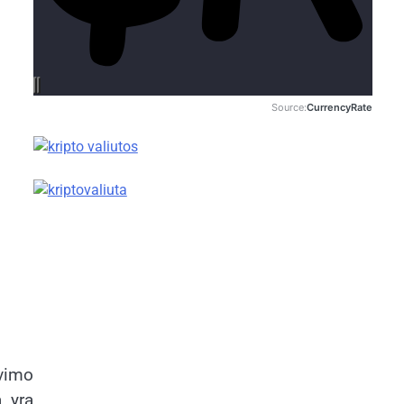
Source:
CurrencyRate
avimo
 yra