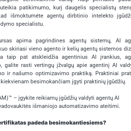
suteikia patikimumo, kurį daugelis specialistų sten
, kad išmoktumėte agentų dirbtinio intelekto įgūdž
ldymo specialistu.
kursas apima pagrindines agentų sistemų, AI ag
uo skiriasi vieno agento ir kelių agentų sistemos di
ma taip pat atskleidžia agentinius AI įrankius, a
 galite rasti vertingų įžvalgų apie agentinį AI val
mo ir našumo optimizavimo praktiką. Praktiniai pra
į kiekvienam besimokančiam įgyti praktinių įgūdžių.
AM)™ – įgykite reikiamų įgūdžių valdyti agentų AI
 vadovaukitės išmaniojo automatizavimo ateitimi.
 sertifikatas padeda besimokantiesiems?