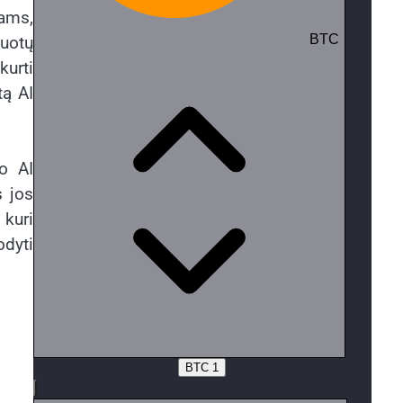
tams,
kuotų
kurti
tą AI
io AI
s jos
 kuri
odyti