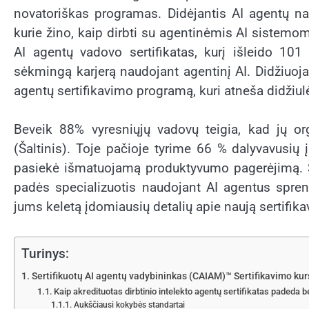
novatoriškas programas. Didėjantis AI agentų n
kurie žino, kaip dirbti su agentinėmis AI sistemomis
AI agentų vadovo sertifikatas, kurį išleido 101 
sėkmingą karjerą naudojant agentinį AI. Didžiuoja
agentų sertifikavimo programą, kuri atneša didžiul
Beveik 88% vyresniųjų vadovų teigia, kad jų org
(
Šaltinis
). Toje pačioje tyrime 66 % dalyvavusių į
pasiekė išmatuojamą produktyvumo pagerėjimą. S
padės specializuotis naudojant AI agentus spren
jums keletą įdomiausių detalių apie naują sertifika
Turinys:
Sertifikuotų AI agentų vadybininkas (CAIAM)™ Sertifikavimo ku
Kaip akredituotas dirbtinio intelekto agentų sertifikatas padeda
Aukščiausi kokybės standartai