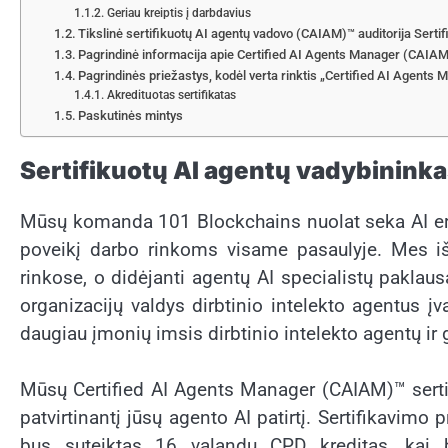
Geriau kreiptis į darbdavius
Tikslinė sertifikuotų AI agentų vadovo (CAIAM)™ auditorija Serti
Pagrindinė informacija apie Certified AI Agents Manager (CAIAM
Pagrindinės priežastys, kodėl verta rinktis „Certified AI Agent
Akredituotas sertifikatas
Paskutinės mintys
Sertifikuotų AI agentų vadybinink
Mūsų komanda 101 Blockchains nuolat seka AI erdv
poveikį darbo rinkoms visame pasaulyje. Mes iš
rinkose, o didėjanti agentų AI specialistų paklau
organizacijų valdys dirbtinio intelekto agentus įv
daugiau įmonių imsis dirbtinio intelekto agentų ir 
Mūsų Certified AI Agents Manager (CAIAM)™ sertif
patvirtinantį jūsų agento AI patirtį. Sertifikavimo
bus suteiktas 16 valandų CPD kreditas, kai ba