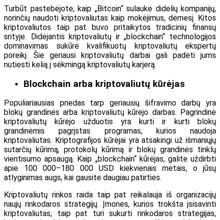
Turbūt pastebėjote, kaip „Bitcoin“ sulaukė didelių kompanijų,
norinčių naudoti kriptovaliutas kaip mokėjimus, dėmesį. Kitos
kriptovaliutos taip pat buvo pritaikytos tradicinių finansų
srityje. Didėjantis kriptovaliutų ir „blockchain“ technologijos
dominavimas sukūrė kvalifikuotų kriptovaliutų ekspertų
poreikį. Šie geriausi kriptovaliutų darbai gali padėti jums
nutiesti kelią į sėkmingą kriptovaliutų karjerą.
Blockchain arba kriptovaliutų kūrėjas
Populiariausias priedas tarp geriausių šifravimo darbų yra
blokų grandinės arba kriptovaliutų kūrėjo darbas. Pagrindinė
kriptovaliutų kūrėjo užduotis yra kurti ir kurti blokų
grandinėmis pagrįstas programas, kurios naudoja
kriptovaliutas. Kriptografijos kūrėjai yra atsakingi už išmaniųjų
sutarčių kūrimą, protokolų kūrimą ir blokų grandinės tinklų
vientisumo apsaugą. Kaip „blockchain“ kūrėjas, galite uždirbti
apie 100 000–180 000 USD kiekvienais metais, o jūsų
atlyginimas augs, kai gausite daugiau patirties.
Kriptovaliutų rinkos raida taip pat reikalauja iš organizacijų
naujų rinkodaros strategijų. Įmonės, kurios trokšta įsisavinti
kriptovaliutas, taip pat turi sukurti rinkodaros strategijas,