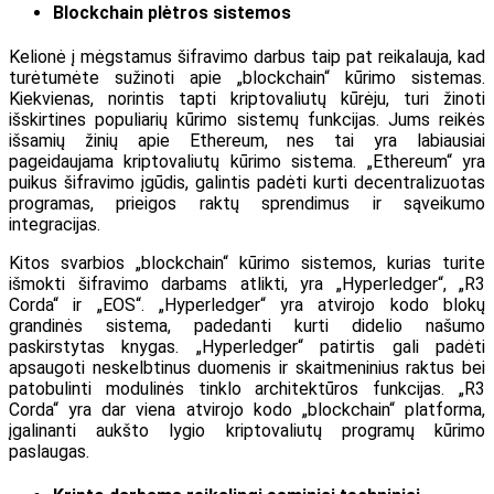
Blockchain plėtros sistemos
Kelionė į mėgstamus šifravimo darbus taip pat reikalauja, kad
turėtumėte sužinoti apie „blockchain“ kūrimo sistemas.
Kiekvienas, norintis tapti kriptovaliutų kūrėju, turi žinoti
išskirtines populiarių kūrimo sistemų funkcijas. Jums reikės
išsamių žinių apie Ethereum, nes tai yra labiausiai
pageidaujama kriptovaliutų kūrimo sistema. „Ethereum“ yra
puikus šifravimo įgūdis, galintis padėti kurti decentralizuotas
programas, prieigos raktų sprendimus ir sąveikumo
integracijas.
Kitos svarbios „blockchain“ kūrimo sistemos, kurias turite
išmokti šifravimo darbams atlikti, yra „Hyperledger“, „R3
Corda“ ir „EOS“. „Hyperledger“ yra atvirojo kodo blokų
grandinės sistema, padedanti kurti didelio našumo
paskirstytas knygas. „Hyperledger“ patirtis gali padėti
apsaugoti neskelbtinus duomenis ir skaitmeninius raktus bei
patobulinti modulinės tinklo architektūros funkcijas. „R3
Corda“ yra dar viena atvirojo kodo „blockchain“ platforma,
įgalinanti aukšto lygio kriptovaliutų programų kūrimo
paslaugas.