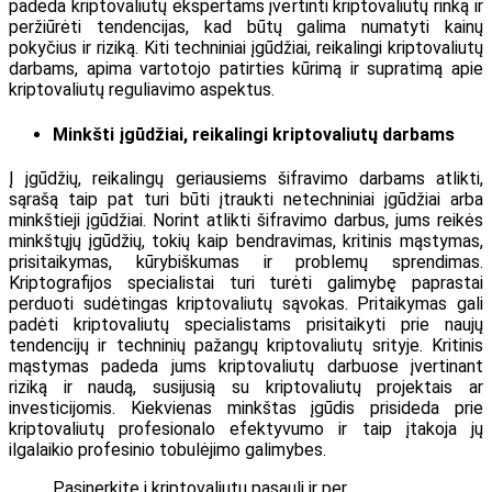
padeda kriptovaliutų ekspertams įvertinti kriptovaliutų rinką ir
peržiūrėti tendencijas, kad būtų galima numatyti kainų
pokyčius ir riziką. Kiti techniniai įgūdžiai, reikalingi kriptovaliutų
darbams, apima vartotojo patirties kūrimą ir supratimą apie
kriptovaliutų reguliavimo aspektus.
Minkšti įgūdžiai, reikalingi kriptovaliutų darbams
Į įgūdžių, reikalingų geriausiems šifravimo darbams atlikti,
sąrašą taip pat turi būti įtraukti netechniniai įgūdžiai arba
minkštieji įgūdžiai. Norint atlikti šifravimo darbus, jums reikės
minkštųjų įgūdžių, tokių kaip bendravimas, kritinis mąstymas,
prisitaikymas, kūrybiškumas ir problemų sprendimas.
Kriptografijos specialistai turi turėti galimybę paprastai
perduoti sudėtingas kriptovaliutų sąvokas. Pritaikymas gali
padėti kriptovaliutų specialistams prisitaikyti prie naujų
tendencijų ir techninių pažangų kriptovaliutų srityje. Kritinis
mąstymas padeda jums kriptovaliutų darbuose įvertinant
riziką ir naudą, susijusią su kriptovaliutų projektais ar
investicijomis. Kiekvienas minkštas įgūdis prisideda prie
kriptovaliutų profesionalo efektyvumo ir taip įtakoja jų
ilgalaikio profesinio tobulėjimo galimybes.
Pasinerkite į kriptovaliutų pasaulį ir per