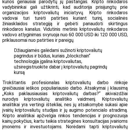
kurios geriausiai parodytų jų pastangas. Kripto rinkodaros
vadybininkai gali užtikrinti, kad auditorija prisijungtų prie
organizacijos kriptovaliutų iniciatyvų. Kripto rinkodaros
vadovai turi turėti patirties kuriant turinį, socialinės
žiniasklaidos strategiją ir gebėti panaudoti skirtingus
rinkodaros kanalus. Vidutinis metinis kriptovaliutų rinkodaros
vadovo atlyginimas svyruoja nuo 60 000 USD iki 120 000 USD,
priklausomai nuo patirties ir pareigų.
Džiaugiamės galėdami sužinoti kriptovaliutų
pagrindus ir būdus, kuriais „blockchain“
technologija įgalina kriptovaliutas,
užsiregistruokite dabar į kriptovaliutų pagrindų
kursą
Trokštantis profesionalas kriptovaliutų darbo rinkoje
greičiausiai ieškos populiariausio darbo. Atsakymai į klausimą
„Koks paklausiausias kriptovaliutų darbas?“ akivaizdžiai
nurodys kriptovaliutų analitiko vaidmenį. Kriptovaliutų
analitikai yra vertingi ištekliai, nes jų atsakomybė sukasi apie
įvairių kriptovaliutų studijas ir jų augimo potencialo atradimą.
Kripto analitikai apžvelgia rinkos tendencijas ir prognozuoja
kainų pokyčius, kartu teikia strategines konsultacijas įvairioms
įmonėms ir investuotojams. Norėdami tapti kriptovaliutų