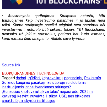
* Atsakomybės apribojimas: Straipsnis neturėtų būti
traktuojamas kaip investavimo patarimas ir jo tikslas nėra
teikti. Šiame straipsnyje pateikti teiginiai nėra patarimai dėl
investavimo ir neturėtų būti laikomi tokiais. 101 Blockchains
neatsako už jokius nuostolius, patirtus bet kurio asmens,
kuris remiasi šiuo straipsniu. Atlikite savo tyrimus!
Source link
BLOKŲ GRANDINĖS TECHNOLOGIJA
Tagged
darbai
,
Įgūdžiai
,
kriptovaliutų
,
pagrindiniai
,
Paklausūs
Navigacija
Solanos kaupimo pasakojimas stiprėja su didelėmis
institucijomis, ar neišvengiamas mitingas?
tarp
„Geriausias kriptovaliutų kvartalas“ nepasirodė: 2025 m.
įrašų
ketvirtąjį ketvirtį nuvalyta 1 tūkst. USD, nes bitkoinas
smuktelėjo ir skyrėsi institucijos