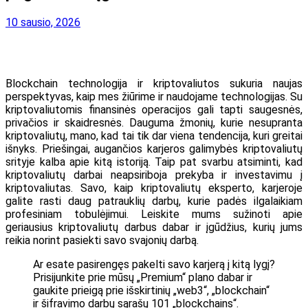
10 sausio, 2026
Blockchain technologija ir kriptovaliutos sukuria naujas
perspektyvas, kaip mes žiūrime ir naudojame technologijas. Su
kriptovaliutomis finansinės operacijos gali tapti saugesnės,
privačios ir skaidresnės. Dauguma žmonių, kurie nesupranta
kriptovaliutų, mano, kad tai tik dar viena tendencija, kuri greitai
išnyks. Priešingai, augančios karjeros galimybės kriptovaliutų
srityje kalba apie kitą istoriją. Taip pat svarbu atsiminti, kad
kriptovaliutų darbai neapsiriboja prekyba ir investavimu į
kriptovaliutas. Savo, kaip kriptovaliutų eksperto, karjeroje
galite rasti daug patrauklių darbų, kurie padės ilgalaikiam
profesiniam tobulėjimui. Leiskite mums sužinoti apie
geriausius kriptovaliutų darbus dabar ir įgūdžius, kurių jums
reikia norint pasiekti savo svajonių darbą.
Ar esate pasirengęs pakelti savo karjerą į kitą lygį?
Prisijunkite prie mūsų „Premium“ plano dabar ir
gaukite prieigą prie išskirtinių „web3“, „blockchain“
ir šifravimo darbų sąrašų 101 „blockchains“.