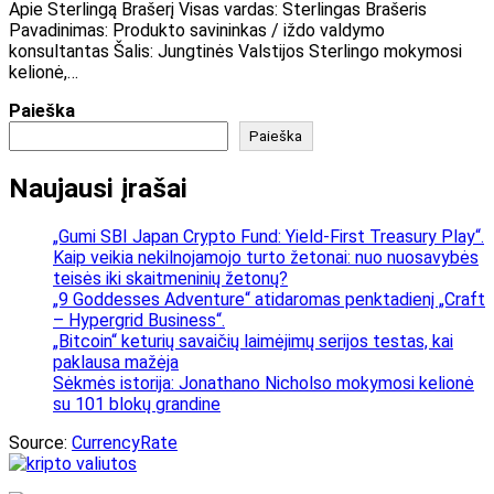
Apie Sterlingą Brašerį Visas vardas: Sterlingas Brašeris
Pavadinimas: Produkto savininkas / iždo valdymo
konsultantas Šalis: Jungtinės Valstijos Sterlingo mokymosi
kelionė,…
Paieška
Paieška
Naujausi įrašai
„Gumi SBI Japan Crypto Fund: Yield-First Treasury Play“.
Kaip veikia nekilnojamojo turto žetonai: nuo nuosavybės
teisės iki skaitmeninių žetonų?
„9 Goddesses Adventure“ atidaromas penktadienį „Craft
– Hypergrid Business“.
„Bitcoin“ keturių savaičių laimėjimų serijos testas, kai
paklausa mažėja
Sėkmės istorija: Jonathano Nicholso mokymosi kelionė
su 101 blokų grandine
Source:
CurrencyRate