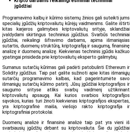
Kripto darbams reikalingi esminiai techniniai
įgūdžiai
Programavimo kalbų ir kūrimo sistemų žinios gali suteikti jums
specialių įgūdžių kriptovaliutų kūrėjų vaidmenims. Galite ištirti
kitas karjeros galimybes kriptovaliutų srityje, sklandžiai
įvaldydami skirtingus techninius įgūdžius. Svarbūs techniniai
įgūdžiai, reikalingi šifravimo darbams, apima išmaniąsias
sutartis, duomenų struktūrą, kriptografiją ir saugumą, finansinę
analizę ir duomenų analizę. Kiekvienas techninis įgūdis kažkuo
ypatingai prisideda prie kriptovaliutų eksperto galimybių.
Sumanus sutarčių kūrimas gali padėti patobulinti Ethereum ir
Solidity įgūdžius. Taip pat galite sužinoti apie kitas išmaniųjų
sutarčių programavimo kalbas, kad pagerintumėte savo
išmaniųjų sutarčių kūrimo patirtį. Jūsų įgūdžiai kriptografijos ir
saugumo srityse atliks svarbų vaidmenį užtikrinant
kriptovaliutų apsaugą. Kai kurios svarbios kriptografijos
sąvokos, kurias turi žinoti kiekvienas kriptografijos ekspertas,
yra kriptografinė maiša, viešojo rakto kriptografija ir
kriptografiniai protokolai.
Duomenų analizė ir finansinė analizė taip pat yra vieni iš
svarbiausių įgūdžių dirbant su kriptovaliuta. Šie du įgūdžiai