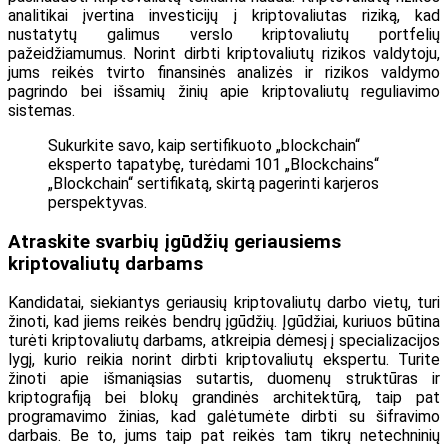
analitikai įvertina investicijų į kriptovaliutas riziką, kad
nustatytų galimus verslo kriptovaliutų portfelių
pažeidžiamumus. Norint dirbti kriptovaliutų rizikos valdytoju,
jums reikės tvirto finansinės analizės ir rizikos valdymo
pagrindo bei išsamių žinių apie kriptovaliutų reguliavimo
sistemas.
Sukurkite savo, kaip sertifikuoto „blockchain“
eksperto tapatybę, turėdami 101 „Blockchains“
„Blockchain“ sertifikatą, skirtą pagerinti karjeros
perspektyvas.
Atraskite svarbių įgūdžių geriausiems
kriptovaliutų darbams
Kandidatai, siekiantys geriausių kriptovaliutų darbo vietų, turi
žinoti, kad jiems reikės bendrų įgūdžių. Įgūdžiai, kuriuos būtina
turėti kriptovaliutų darbams, atkreipia dėmesį į specializacijos
lygį, kurio reikia norint dirbti kriptovaliutų ekspertu. Turite
žinoti apie išmaniąsias sutartis, duomenų struktūras ir
kriptografiją bei blokų grandinės architektūrą, taip pat
programavimo žinias, kad galėtumėte dirbti su šifravimo
darbais. Be to, jums taip pat reikės tam tikrų netechninių