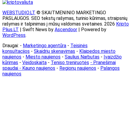
WEBSTUDIO.LT
© SKAITMENINIO MARKETINGO
PASLAUGOS. SEO tekstų rašymas, turinio kūrimas, straipsnių
rašymas ir talpinimas į mūsų valdomas svetaines. 2026
Kripto
Plius.LT
| Swift News by
Ascendoor
| Powered by
WordPress
.
Draugai: -
Marketingo agentūra
-
Teisinės
konsultacijos
-
Skaidrių skenavimas
-
Klaipedos miesto
naujienos
-
Miesto naujienos
-
Saulius Narbutas
-
Įvaizdžio
kūrimas
-
Veidoskaita
-
Teniso treniruotės
- Pranešimai
spaudai -
Kauno naujienos
-
Regionų naujienos
-
Palangos
naujienos