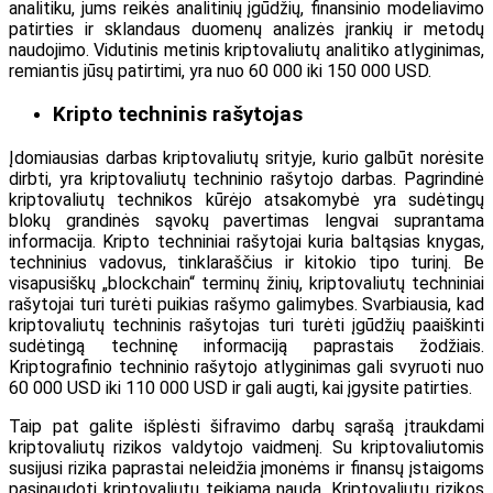
analitiku, jums reikės analitinių įgūdžių, finansinio modeliavimo
patirties ir sklandaus duomenų analizės įrankių ir metodų
naudojimo. Vidutinis metinis kriptovaliutų analitiko atlyginimas,
remiantis jūsų patirtimi, yra nuo 60 000 iki 150 000 USD.
Kripto techninis rašytojas
Įdomiausias darbas kriptovaliutų srityje, kurio galbūt norėsite
dirbti, yra kriptovaliutų techninio rašytojo darbas. Pagrindinė
kriptovaliutų technikos kūrėjo atsakomybė yra sudėtingų
blokų grandinės sąvokų pavertimas lengvai suprantama
informacija. Kripto techniniai rašytojai kuria baltąsias knygas,
techninius vadovus, tinklaraščius ir kitokio tipo turinį. Be
visapusiškų „blockchain“ terminų žinių, kriptovaliutų techniniai
rašytojai turi turėti puikias rašymo galimybes. Svarbiausia, kad
kriptovaliutų techninis rašytojas turi turėti įgūdžių paaiškinti
sudėtingą techninę informaciją paprastais žodžiais.
Kriptografinio techninio rašytojo atlyginimas gali svyruoti nuo
60 000 USD iki 110 000 USD ir gali augti, kai įgysite patirties.
Taip pat galite išplėsti šifravimo darbų sąrašą įtraukdami
kriptovaliutų rizikos valdytojo vaidmenį. Su kriptovaliutomis
susijusi rizika paprastai neleidžia įmonėms ir finansų įstaigoms
pasinaudoti kriptovaliutų teikiama nauda. Kriptovaliutų rizikos