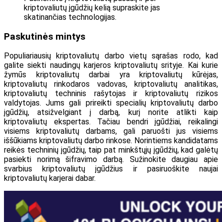
kriptovaliutų įgūdžių kelią supraskite jas
skatinančias technologijas.
Paskutinės mintys
Populiariausių kriptovaliutų darbo vietų sąrašas rodo, kad
galite siekti naudingų karjeros kriptovaliutų srityje. Kai kurie
žymūs kriptovaliutų darbai yra kriptovaliutų kūrėjas,
kriptovaliutų rinkodaros vadovas, kriptovaliutų analitikas,
kriptovaliutų techninis rašytojas ir kriptovaliutų rizikos
valdytojas. Jums gali prireikti specialių kriptovaliutų darbo
įgūdžių, atsižvelgiant į darbą, kurį norite atlikti kaip
kriptovaliutų ekspertas. Tačiau bendri įgūdžiai, reikalingi
visiems kriptovaliutų darbams, gali paruošti jus visiems
iššūkiams kriptovaliutų darbo rinkose. Norintiems kandidatams
reikės techninių įgūdžių, taip pat minkštųjų įgūdžių, kad galėtų
pasiekti norimą šifravimo darbą. Sužinokite daugiau apie
svarbius kriptovaliutų įgūdžius ir pasiruoškite naujai
kriptovaliutų karjerai dabar.