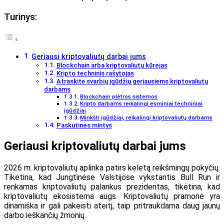
Turinys:
Geriausi kriptovaliutų darbai jums
Blockchain arba kriptovaliutų kūrėjas
Kripto techninis rašytojas
Atraskite svarbių įgūdžių geriausiems kriptovaliutų
darbams
Blockchain plėtros sistemos
Kripto darbams reikalingi esminiai techniniai
įgūdžiai
Minkšti įgūdžiai, reikalingi kriptovaliutų darbams
Paskutinės mintys
Geriausi kriptovaliutų darbai jums
2026 m. kriptovaliutų aplinka patirs keletą reikšmingų pokyčių.
Tikėtina, kad Jungtinėse Valstijose vykstantis Bull Run ir
renkamas kriptovaliutų palankus prezidentas, tikėtina, kad
kriptovaliutų ekosistema augs. Kriptovaliutų pramonė yra
dinamiška ir gali pakeisti ateitį, taip pritraukdama daug jaunų
darbo ieškančių žmonių.