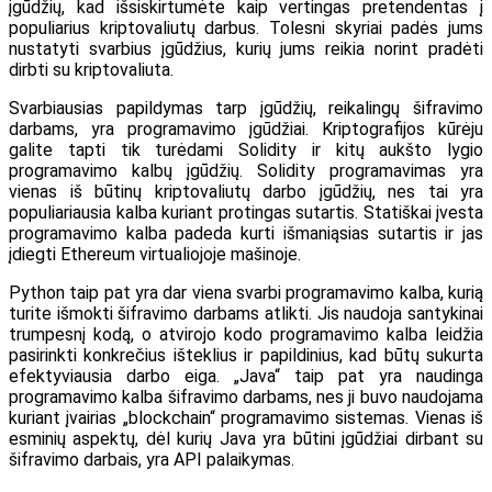
įgūdžių, kad išsiskirtumėte kaip vertingas pretendentas į
populiarius kriptovaliutų darbus. Tolesni skyriai padės jums
nustatyti svarbius įgūdžius, kurių jums reikia norint pradėti
dirbti su kriptovaliuta.
Svarbiausias papildymas tarp įgūdžių, reikalingų šifravimo
darbams, yra programavimo įgūdžiai. Kriptografijos kūrėju
galite tapti tik turėdami Solidity ir kitų aukšto lygio
programavimo kalbų įgūdžių. Solidity programavimas yra
vienas iš būtinų kriptovaliutų darbo įgūdžių, nes tai yra
populiariausia kalba kuriant protingas sutartis. Statiškai įvesta
programavimo kalba padeda kurti išmaniąsias sutartis ir jas
įdiegti Ethereum virtualiojoje mašinoje.
Python taip pat yra dar viena svarbi programavimo kalba, kurią
turite išmokti šifravimo darbams atlikti. Jis naudoja santykinai
trumpesnį kodą, o atvirojo kodo programavimo kalba leidžia
pasirinkti konkrečius išteklius ir papildinius, kad būtų sukurta
efektyviausia darbo eiga. „Java“ taip pat yra naudinga
programavimo kalba šifravimo darbams, nes ji buvo naudojama
kuriant įvairias „blockchain“ programavimo sistemas. Vienas iš
esminių aspektų, dėl kurių Java yra būtini įgūdžiai dirbant su
šifravimo darbais, yra API palaikymas.