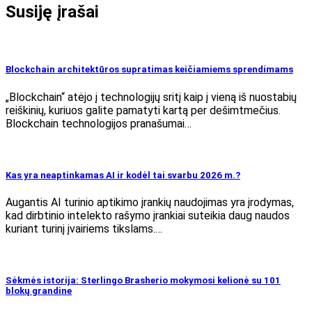
Susiję įrašai
Blockchain architektūros supratimas keičiamiems sprendimams
„Blockchain“ atėjo į technologijų sritį kaip į vieną iš nuostabių
reiškinių, kuriuos galite pamatyti kartą per dešimtmečius.
Blockchain technologijos pranašumai…
Kas yra neaptinkamas AI ir kodėl tai svarbu 2026 m.?
Augantis AI turinio aptikimo įrankių naudojimas yra įrodymas,
kad dirbtinio intelekto rašymo įrankiai suteikia daug naudos
kuriant turinį įvairiems tikslams.…
Sėkmės istorija: Sterlingo Brasherio mokymosi kelionė su 101
blokų grandine