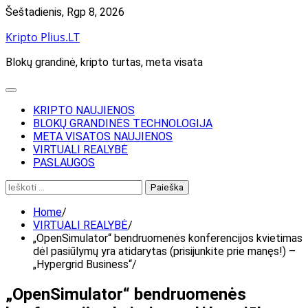
Skip
Šeštadienis, Rgp 8, 2026
to
Kripto Plius.LT
content
Blokų grandinė, kripto turtas, meta visata
KRIPTO NAUJIENOS
BLOKŲ GRANDINĖS TECHNOLOGIJA
META VISATOS NAUJIENOS
VIRTUALI REALYBĖ
PASLAUGOS
Ieškoti:
Home
VIRTUALI REALYBĖ
„OpenSimulator“ bendruomenės konferencijos kvietimas
dėl pasiūlymų yra atidarytas (prisijunkite prie manęs!) –
„Hypergrid Business“
„OpenSimulator“ bendruomenės