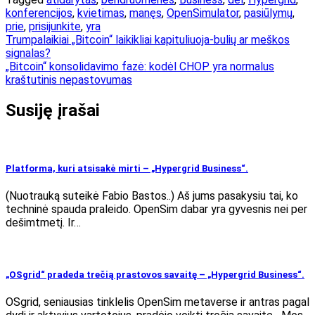
konferencijos
,
kvietimas
,
manęs
,
OpenSimulator
,
pasiūlymų
,
prie
,
prisijunkite
,
yra
Navigacija
Trumpalaikiai „Bitcoin“ laikikliai kapituliuoja-bulių ar meškos
signalas?
tarp
„Bitcoin“ konsolidavimo fazė: kodėl CHOP yra normalus
įrašų
kraštutinis nepastovumas
Susiję įrašai
Platforma, kuri atsisakė mirti – „Hypergrid Business“.
(Nuotrauką suteikė Fabio Bastos..) Aš jums pasakysiu tai, ko
techninė spauda praleido. OpenSim dabar yra gyvesnis nei per
dešimtmetį. Ir…
„OSgrid“ pradeda trečią prastovos savaitę – „Hypergrid Business“.
OSgrid, seniausias tinklelis OpenSim metaverse ir antras pagal