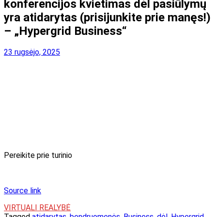
konferencijos kvietimas dėl pasiūlymų
yra atidarytas (prisijunkite prie manęs!)
– „Hypergrid Business“
23 rugsėjo, 2025
Pereikite prie turinio
Source link
VIRTUALI REALYBĖ
Tagged
atidarytas
,
bendruomenės
,
Business
,
dėl
,
Hypergrid
,