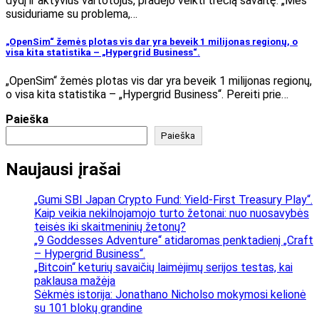
dydį ir aktyvius vartotojus, pradėjo veikti trečią savaitę. „Mes
susiduriame su problema,…
„OpenSim“ žemės plotas vis dar yra beveik 1 milijonas regionų, o
visa kita statistika – „Hypergrid Business“.
„OpenSim“ žemės plotas vis dar yra beveik 1 milijonas regionų,
o visa kita statistika – „Hypergrid Business“. Pereiti prie…
Paieška
Paieška
Naujausi įrašai
„Gumi SBI Japan Crypto Fund: Yield-First Treasury Play“.
Kaip veikia nekilnojamojo turto žetonai: nuo nuosavybės
teisės iki skaitmeninių žetonų?
„9 Goddesses Adventure“ atidaromas penktadienį „Craft
– Hypergrid Business“.
„Bitcoin“ keturių savaičių laimėjimų serijos testas, kai
paklausa mažėja
Sėkmės istorija: Jonathano Nicholso mokymosi kelionė
su 101 blokų grandine