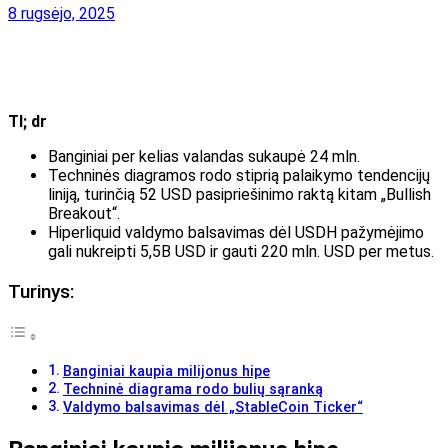
8 rugsėjo, 2025
Tl; dr
Banginiai per kelias valandas sukaupė 24 mln.
Techninės diagramos rodo stiprią palaikymo tendencijų
liniją, turinčią 52 USD pasipriešinimo raktą kitam „Bullish
Breakout“.
Hiperliquid valdymo balsavimas dėl USDH pažymėjimo
gali nukreipti 5,5B USD ir gauti 220 mln. USD per metus.
Turinys:
Banginiai kaupia milijonus hipe
Techninė diagrama rodo bulių sąranką
Valdymo balsavimas dėl „StableCoin Ticker“