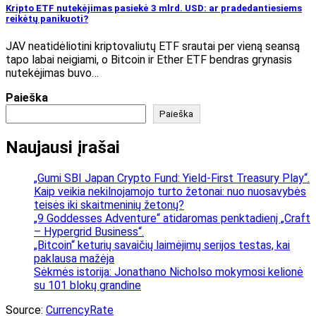
Kripto ETF nutekėjimas pasiekė 3 mlrd. USD: ar pradedantiesiems
reikėtų panikuoti?
JAV neatidėliotini kriptovaliutų ETF srautai per vieną seansą
tapo labai neigiami, o Bitcoin ir Ether ETF bendras grynasis
nutekėjimas buvo…
Paieška
Paieška
Naujausi įrašai
„Gumi SBI Japan Crypto Fund: Yield-First Treasury Play“.
Kaip veikia nekilnojamojo turto žetonai: nuo nuosavybės
teisės iki skaitmeninių žetonų?
„9 Goddesses Adventure“ atidaromas penktadienį „Craft
– Hypergrid Business“.
„Bitcoin“ keturių savaičių laimėjimų serijos testas, kai
paklausa mažėja
Sėkmės istorija: Jonathano Nicholso mokymosi kelionė
su 101 blokų grandine
Source:
CurrencyRate