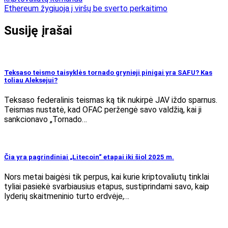
tarp
Ethereum žygiuoja į viršų be sverto perkaitimo
įrašų
Susiję įrašai
Teksaso teismo taisyklės tornado grynieji pinigai yra SAFU? Kas
toliau Aleksejui?
Teksaso federalinis teismas ką tik nukirpė JAV iždo sparnus.
Teismas nustatė, kad OFAC peržengė savo valdžią, kai ji
sankcionavo „Tornado…
Čia yra pagrindiniai „Litecoin“ etapai iki šiol 2025 m.
Nors metai baigėsi tik perpus, kai kurie kriptovaliutų tinklai
tyliai pasiekė svarbiausius etapus, sustiprindami savo, kaip
lyderių skaitmeninio turto erdvėje,…