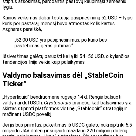
stiprus atšokimas, parodantis pastovų kaupimąsi žemesniu
lygiu.
Kainos veiksmas dabar testuoja pasipriešinimą 52 USD – lygis,
kuris per pastarąjį mėnesį buvo atmestas kelis kartus.
Asgharas pareiškė,
„52,00 USD yra pasipriešinimas, po kurio bus
pastebimas geras pūtimas.“
Išsiveržimas galėtų paruošti kelią iki 54–56 USD, o kylančios
tendencijos linija veikia kaip palaikymas.
Valdymo balsavimas dėl „StableCoin
Ticker“
„Hyperliquid“ bendruomenė rugsėjo 14 d. Rengia balsuoti
valdymui dėl USDh.
Cryptopotato
pranešė, kad balsavimas yra
skirtas stiprinti platformos vietinę „Stablecoin“ strategiją ir
mažinant USDC poveikį.
Jei jis bus priimtas, pakeitimas iš USDC galėtų nukreipti iki 5,5
milijardo JAV dolerių ir sugauti maždaug 220 milijonų dolerių