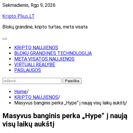
Skip
Sekmadienis, Rgp 9, 2026
to
Kripto Plius.LT
content
Blokų grandinė, kripto turtas, meta visata
KRIPTO NAUJIENOS
BLOKŲ GRANDINĖS TECHNOLOGIJA
META VISATOS NAUJIENOS
VIRTUALI REALYBĖ
PASLAUGOS
Ieškoti:
Home
KRIPTO NAUJIENOS
Masyvus banginis perka „Hype“ į naują visų laikų aukštį
Masyvus banginis perka „Hype“ į naują
visų laikų aukštį