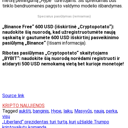
metinį pelningumą „Hype“ turėtojams. Šis sprendimas bus
tinklo bendruomenės pagrįsto valdymo modelio išbandymas.
Specialus pasiūlymas (remiamas)
„Binance Free“ 600 USD (išskirtinė „Cryptopotato“):
naudokite šią nuorodą, kad užregistruotumėte naują
sąskaitą ir gautumėte 600 USD išskirtinį pasveikinimo
pasiūlymą „Binance“
(Išsami informacija).
Ribotas pasiūlymas „Cryptopotato“ skaitytojams
„BYBIT“: naudokite šią nuorodą norėdami registruoti ir
atidaryti 500 USD nemokamą vietą bet kurioje monetoje!
Source link
KRIPTO NAUJIENOS
Tagged
aukštį
,
banginis
,
Hype
,
laikų
,
Masyvūs
,
naują
,
perka
,
visų
Navigacija
„Liberland“ prezidentas turi turtą, kurį užšaldė Trumpo
kriptovaliutų komanda