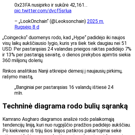
0x23FA nusipirko ir sukūrė 42,161…
pic.twitter.com/dvcf5srlua
– „LookOnchain“ (@Leoksonchain)
2025 m.
Rugsėjo 8 d
„Coingecko“ duomenys rodo, kad „Hype“ padidėjo iki naujos
visų laikų aukščiausio lygio, kuris yra šiek tiek daugiau nei 51
USD. Per pastarąsias 24 valandas prieigos raktas padidėjo 7%
ir 13% per pastarąją savaitę, o dienos prekybos apimtis siekia
360 milijonų dolerių.
Rinkos analitikas Nanji atkreipė dėmesį į naujausių pirkimų,
rašymo mastą,
„Banginiai per pastarąsias 16 valandų ištiesė 24
mln.
Techninė diagrama rodo bulių sąranką
Kamrano Asgharo diagramos analizė rodo palaikomąją
tendencijų liniją, kuri nuo rugpjūčio pradžios padidėjo aukščiau.
Po kiekvieno iš trijų šios linijos patikros pakartojimai sekė