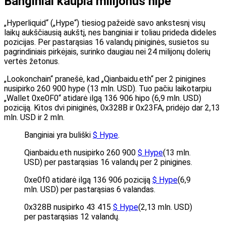
Banginiai kaupia milijonus hipe
„Hyperliquid“ („Hype“) tiesiog pažeidė savo ankstesnį visų
laikų aukščiausią aukštį, nes banginiai ir toliau prideda dideles
pozicijas. Per pastarąsias 16 valandų piniginės, susietos su
pagrindiniais pirkėjais, surinko daugiau nei 24 milijonų dolerių
vertės žetonus.
„Lookonchain“ pranešė, kad „Qianbaidu.eth“ per 2 pinigines
nusipirko 260 900 hype (13 mln. USD). Tuo pačiu laikotarpiu
„Wallet 0xe0F0“ atidarė ilgą 136 906 hipo (6,9 mln. USD)
poziciją. Kitos dvi piniginės, 0x328B ir 0x23FA, pridėjo dar 2,13
mln. USD ir 2 mln.
Banginiai yra buliški
$ Hype
.
Qianbaidu.eth nusipirko 260 900
$ Hype
(13 mln.
USD) per pastarąsias 16 valandų per 2 pinigines.
0xe0f0 atidarė ilgą 136 906 poziciją
$ Hype
(6,9
mln. USD) per pastarąsias 6 valandas.
0x328B nusipirko 43 415
$ Hype
(2,13 mln. USD)
per pastarąsias 12 valandų.