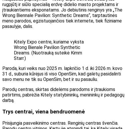
rugpjūtį ir siūlo specialią erdvę didelio masto projektams ir
įtraukiantiems eksponatams. Jo debiutinis renginys yra „The
Wrong Biennale Pavilion: Synthetic Dreams“, tarptautinės
meno parodos, egzistuojančios tiek internete, tiek fiziniame
pasaulyje, dalis.
Kitely Expo centre, kuriame vyksta
Wrong Bienale Pavilion Synthetic
Dreams. (Nuotrauką suteikė Kimm
Starr.)
Paroda, kuri veiks nuo 2025 m. lapkričio 1 d. iki 2026 m. kovo
31 d., suburia kūrėjus iš viso OpenSim, kad galėtų pasidalinti
savo menu ne tik su OpenSim, bet ir su pasauliu.
Parodų centras, skirtas didelėms parodoms ir įtraukioms
patirtims, pabrėžia Kitely statybininkų, menininkų ir pedagogų
darbą.
Trys centrai, viena bendruomenė
Prisijungia pasveikinimo centras. Renginių centras švenčia.
Parodų centro vitrinos. Kartu jie atspindi tai, ką Kitely visada