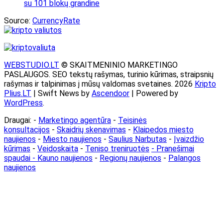
su 101 blokų grandine
Source:
CurrencyRate
WEBSTUDIO.LT
© SKAITMENINIO MARKETINGO
PASLAUGOS. SEO tekstų rašymas, turinio kūrimas, straipsnių
rašymas ir talpinimas į mūsų valdomas svetaines. 2026
Kripto
Plius.LT
| Swift News by
Ascendoor
| Powered by
WordPress
.
Draugai: -
Marketingo agentūra
-
Teisinės
konsultacijos
-
Skaidrių skenavimas
-
Klaipedos miesto
naujienos
-
Miesto naujienos
-
Saulius Narbutas
-
Įvaizdžio
kūrimas
-
Veidoskaita
-
Teniso treniruotės
- Pranešimai
spaudai -
Kauno naujienos
-
Regionų naujienos
-
Palangos
naujienos