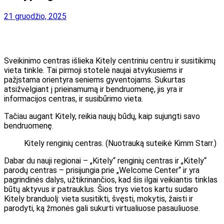
21 gruodžio, 2025
Sveikinimo centras išlieka Kitely centriniu centru ir susitikimų
vieta tinkle. Tai pirmoji stotelė naujai atvykusiems ir
pažįstama orientyra seniems gyventojams. Sukurtas
atsižvelgiant į prieinamumą ir bendruomenę, jis yra ir
informacijos centras, ir susibūrimo vieta.
Tačiau augant Kitely, reikia naujų būdų, kaip sujungti savo
bendruomenę.
Kitely renginių centras. (Nuotrauką suteikė Kimm Starr.)
Dabar du nauji regionai – „Kitely“ renginių centras ir „Kitely“
parodų centras – prisijungia prie „Welcome Center“ ir yra
pagrindinės dalys, užtikrinančios, kad šis ilgai veikiantis tinklas
būtų aktyvus ir patrauklus. Šios trys vietos kartu sudaro
Kitely branduolį: vieta susitikti, švęsti, mokytis, žaisti ir
parodyti, ką žmonės gali sukurti virtualiuose pasauliuose.