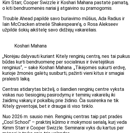
Kim Starr, Cooper Swizzle ir Koshari Mahana pastatė pamatą,
o kiti bendruomenės nariai jį atgaivino su pramogomis.
Trouble Ahead papildė savo buriavimo mūšius, Ada Radius ir
Iain McCracken atnešė Shakespeare’ą, o Rosa Alekseev
užpildė šokių aikštelę savo didžėjų vakarėliais.
Koshari Mahana
„Norėjau dalyvauti kuriant Kitely renginių centrą, nes tai puikus
būdas kurti bendruomenę per socialinius ir švietėjiškus
renginius“, – sakė Koshari Mahana. „Tikėjomės sukurti erdvę,
kurioje žmonės galėtų susiburti, pažinti vieni kitus ir smagiai
praleisti laiką.
Centras atidarytas birželį, o šiandien renginių centre vyksta
viskas nuo tiesioginių pasirodymų ir teminių vakarėlių iki
žaidimų vakarų ir pokalbių prie židinio. Čia susirenka ne tik
Kitely gyventojai, bet ir draugai iš viso tinklo.
Nuo 2026 m. sausio mėn. Renginių centras taip pat pradės
„Cool School“ – praktinį kūrimo ir mokymosi serialą, kurį veda
Kimm Starr ir Cooper Swizzle. Seminarai vyks du kartus per