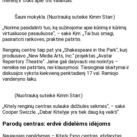
mėnesį ir truks apie tris valandas.
Šauni mokykla. (Nuotrauką suteikė Kimm Starr.)
„Norime pasidalinti tuo, ką sužinojome apie kūrimą ir kūrimą
virtualiuose pasauliuose“, – sakė Kim. „Tai bus smagi,
pasiraitoti rankoves, praktinė patirtis.
Renginių centre taip pat yra „Shakespeare in the Park“, kurį
prodiusavo „New Media Arts, Inc.“ projektas „Avatar
Repertory Theatre“. Jame gali dalyvauti visi norintys –
nereikia nei patirties, nei klausymosi. Tiesioginiai skaitymai ir
diskusijos vyksta kiekvieną penktadienį 17 val. Ramiojo
vandenyno laiku.
(Nuotrauką suteikė Kimm Starr.)
„Kitely renginių centras sulaukė didžiulės sėkmės“, – sakė
Cooper Swizzle. „Dabar Kitelyje yra tiek daug ką veikti“.
Parodų centras: erdvė didelėms idėjoms
Naujausias papildymas – Kitely Expo centras, atidarytas