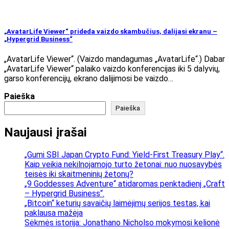
„AvatarLife Viewer“ prideda vaizdo skambučius, dalijasi ekranu –
„Hypergrid Business“
„AvatarLife Viewer“. (Vaizdo mandagumas „AvatarLife“.) Dabar
„AvatarLife Viewer“ palaiko vaizdo konferencijas iki 5 dalyvių,
garso konferencijų, ekrano dalijimosi be vaizdo…
Paieška
Paieška
Naujausi įrašai
„Gumi SBI Japan Crypto Fund: Yield-First Treasury Play“.
Kaip veikia nekilnojamojo turto žetonai: nuo nuosavybės
teisės iki skaitmeninių žetonų?
„9 Goddesses Adventure“ atidaromas penktadienį „Craft
– Hypergrid Business“.
„Bitcoin“ keturių savaičių laimėjimų serijos testas, kai
paklausa mažėja
Sėkmės istorija: Jonathano Nicholso mokymosi kelionė