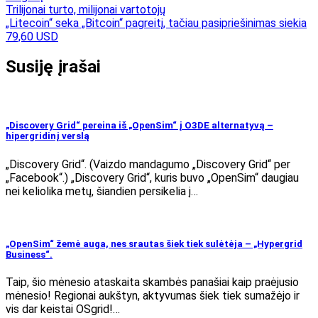
Navigacija
Trilijonai turto, milijonai vartotojų
„Litecoin“ seka „Bitcoin“ pagreitį, tačiau pasipriešinimas siekia
tarp
79,60 USD
įrašų
Susiję įrašai
„Discovery Grid“ pereina iš „OpenSim“ į O3DE alternatyvą –
hipergridinį verslą
„Discovery Grid“. (Vaizdo mandagumo „Discovery Grid“ per
„Facebook“.) „Discovery Grid“, kuris buvo „OpenSim“ daugiau
nei keliolika metų, šiandien persikelia į…
„OpenSim“ žemė auga, nes srautas šiek tiek sulėtėja – „Hypergrid
Business“.
Taip, šio mėnesio ataskaita skambės panašiai kaip praėjusio
mėnesio! Regionai aukštyn, aktyvumas šiek tiek sumažėjo ir
vis dar keistai OSgrid!…