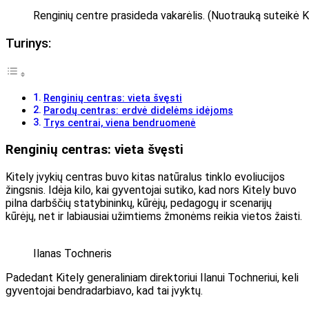
Renginių centre prasideda vakarėlis. (Nuotrauką suteikė K
Turinys:
Renginių centras: vieta švęsti
Parodų centras: erdvė didelėms idėjoms
Trys centrai, viena bendruomenė
Renginių centras: vieta švęsti
Kitely įvykių centras buvo kitas natūralus tinklo evoliucijos
žingsnis. Idėja kilo, kai gyventojai sutiko, kad nors Kitely buvo
pilna darbščių statybininkų, kūrėjų, pedagogų ir scenarijų
kūrėjų, net ir labiausiai užimtiems žmonėms reikia vietos žaisti.
Ilanas Tochneris
Padedant Kitely generaliniam direktoriui Ilanui Tochneriui, keli
gyventojai bendradarbiavo, kad tai įvyktų.