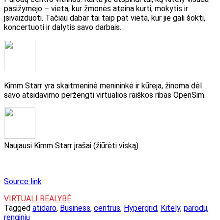
pasižymėjo – vieta, kur žmonės ateina kurti, mokytis ir
įsivaizduoti. Tačiau dabar tai taip pat vieta, kur jie gali šokti,
koncertuoti ir dalytis savo darbais.
Kimm Starr yra skaitmeninė menininkė ir kūrėja, žinoma dėl
savo atsidavimo peržengti virtualios raiškos ribas OpenSim.
Naujausi Kimm Starr įrašai
(žiūrėti viską)
Source link
VIRTUALI REALYBĖ
Tagged
atidaro
,
Business
,
centrus
,
Hypergrid
,
Kitely
,
parodų
,
renginių