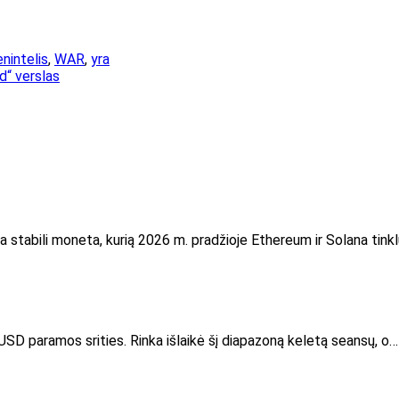
enintelis
,
WAR
,
yra
d“ verslas
 stabili moneta, kurią 2026 m. pradžioje Ethereum ir Solana tink
 USD paramos srities. Rinka išlaikė šį diapazoną keletą seansų, o…