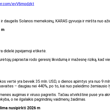
ter.com/evV6modzkt
p ir daugelis Solanos memekoinų, KARAS gyvuoja ir miršta nuo ažiotaž
6 m
a didelė įspėjamoji etiketė.
turėtojų paprastai rodo geresnį likvidumą ir mažesnę riziką, kad vi
os vertė yra beveik 35 mln. USD, o dienos apimtys yra nuo 9 mln. 
savaites – daugiau nei 440%, po to, kai nuo paleidimo žemiausio 
nės augimas ir viruso pagreitis. Tačiau atvirkštinė pusė yra aki
prekyba, o ne ilgalaikis pagrindinių vaidmenų žaidimas.
ima nusipirkti 2026 m