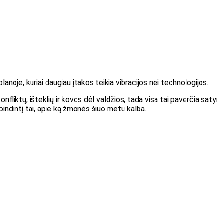
je, kuriai daugiau įtakos teikia vibracijos nei technologijos.
 konfliktų, išteklių ir kovos dėl valdžios, tada visa tai paverčia sat
spindintį tai, apie ką žmonės šiuo metu kalba.