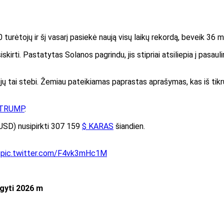
rėtojų ir šį vasarį pasiekė naują visų laikų rekordą, beveik 36 m
irti. Pastatytas Solanos pagrindu, jis stipriai atsiliepia į pasau
ojų tai stebi. Žemiau pateikiamas paprastas aprašymas, kas iš tikrųjų 
TRUMP
.
 USD) nusipirkti 307 159
$ KARAS
šiandien.
r
pic.twitter.com/F4vk3mHc1M
igyti 2026 m