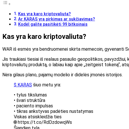
Kas yra karo kriptovaliuta?
Ar KARAS yra pirkimas ar sukčiavimas?
Kodėl galite pasitikėti 99 bitkoinais
Kas yra karo kriptovaliuta?
WAR iš esmės yra bendruomenei skirta memecoin, gyvenanti Solano
Jis traukiasi tiesiai iš realaus pasaulio geopolitikos, pavyzdžiui,
kriptovaliutų produktą, o labiau kaip apie „zeitgeist tokeną“, at
Nėra gilaus plano, pajamų modelio ir didelės įmonės istorijos.
$ KARAS
šiuo metu yra:
• tylus tikslumas
• švari struktūra
• paciento impulsas
• tikras ankstyvas padėties nustatymas
Viskas atsiskleidžia ties
🌐 https://t.co/RdDzdowqWs
Šiandien tyla.