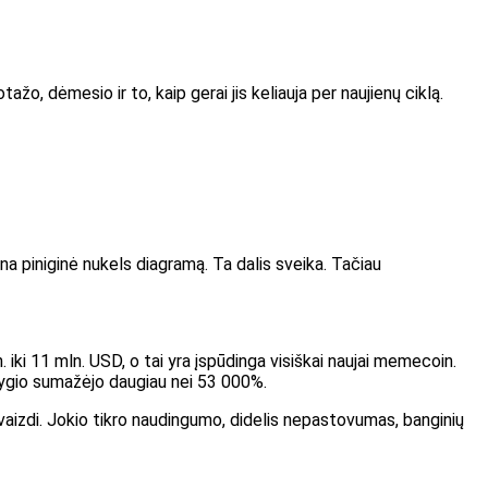
o, dėmesio ir to, kaip gerai jis keliauja per naujienų ciklą.
ena piniginė nukels diagramą. Ta dalis sveika. Tačiau
iki 11 mln. USD, o tai yra įspūdinga visiškai naujai memecoin.
lygio sumažėjo daugiau nei 53 000%.
vaizdi. Jokio tikro naudingumo, didelis nepastovumas, banginių