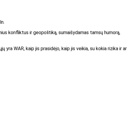
ln.
linius konfliktus ir geopolitiką, sumaišydamas tamsų humorą,
yra WAR, kaip jis prasidėjo, kaip jis veikia, su kokia rizika ir ar