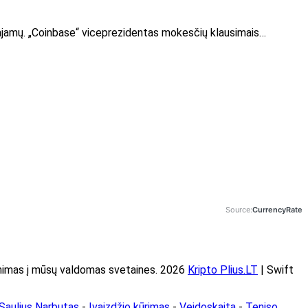
pajamų. „Coinbase“ viceprezidentas mokesčių klausimais…
Source:
CurrencyRate
imas į mūsų valdomas svetaines. 2026
Kripto Plius.LT
| Swift
Saulius Narbutas
-
Įvaizdžio kūrimas
-
Veidoskaita
-
Teniso