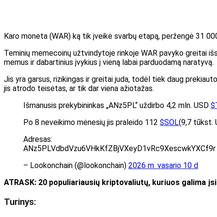
Karo moneta (WAR) ką tik įveikė svarbų etapą, peržengė 31 000 tu
Teminių memecoinų užtvindytoje rinkoje WAR pavyko greitai išsisk
memus ir dabartinius įvykius į vieną labai parduodamą naratyvą.
Jis yra garsus, rizikingas ir greitai juda, todėl tiek daug prekiaut
jis atrodo teisėtas, ar tik dar viena ažiotažas.
Išmanusis prekybininkas „ANz5PL“ uždirbo 4,2 mln. USD
$
Po 8 neveikimo mėnesių jis praleido 112
$SOL
(9,7 tūkst.
Adresas:
ANz5PLVdbdVzu6VHkKfZBjVXeyD1vRc9XescwkYXCf9
– Lookonchain (@lookonchain)
2026 m. vasario 10 d
ATRASK: 20 populiariausių kriptovaliutų, kuriuos galima įs
Turinys: