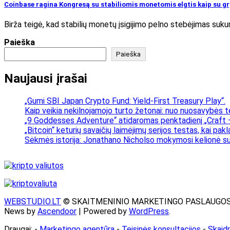
Coinbase ragina Kongresą su stabiliomis monetomis elgtis kaip su gry
Birža teigė, kad stabilių monetų įsigijimo pelno stebėjimas su
Paieška
Paieška
Naujausi įrašai
„Gumi SBI Japan Crypto Fund: Yield-First Treasury Play“.
Kaip veikia nekilnojamojo turto žetonai: nuo nuosavybės t
„9 Goddesses Adventure“ atidaromas penktadienį „Craft –
„Bitcoin“ keturių savaičių laimėjimų serijos testas, kai pa
Sėkmės istorija: Jonathano Nicholso mokymosi kelionė su
WEBSTUDIO.LT
© SKAITMENINIO MARKETINGO PASLAUGOS. SEO te
News by
Ascendoor
| Powered by
WordPress
.
Draugai: -
Marketingo agentūra
-
Teisinės konsultacijos
-
Skaid