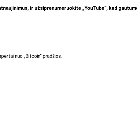
atnaujinimus, ir užsiprenumeruokite „YouTube“, kad gautumė
pertai nuo „Bitcoin“ pradžios.