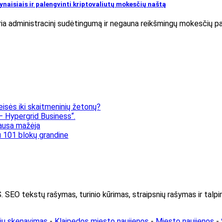
naisiais ir palengvinti kriptovaliutų mokesčių naštą
kuria administracinį sudėtingumą ir negauna reikšmingų mokesčių 
eisės iki skaitmeninių žetonų?
 Hypergrid Business“.
klausa mažėja
 101 blokų grandine
kstų rašymas, turinio kūrimas, straipsnių rašymas ir talpin
rių skenavimas
-
Klaipedos miesto naujienos
-
Miesto naujienos
-