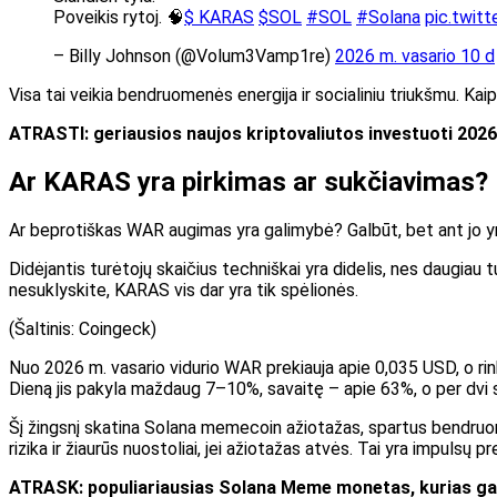
Poveikis rytoj. 🧠
$ KARAS
$SOL
#SOL
#Solana
pic.twit
– Billy Johnson (@Volum3Vamp1re)
2026 m. vasario 10 d
Visa tai veikia bendruomenės energija ir socialiniu triukšmu. Kai
ATRASTI: geriausios naujos kriptovaliutos investuoti 202
Ar KARAS yra pirkimas ar sukčiavimas?
Ar beprotiškas WAR augimas yra galimybė? Galbūt, bet ant jo yr
Didėjantis turėtojų skaičius techniškai yra didelis, nes daugiau 
nesuklyskite, KARAS vis dar yra tik spėlionės.
(Šaltinis: Coingeck)
Nuo 2026 m. vasario vidurio WAR prekiauja apie 0,035 USD, o rink
Dieną jis pakyla maždaug 7–10%, savaitę – apie 63%, o per dvi 
Šį žingsnį skatina Solana memecoin ažiotažas, spartus bendruome
rizika ir žiaurūs nuostoliai, jei ažiotažas atvės. Tai yra impulsų 
ATRASK: populiariausias Solana Meme monetas, kurias gal