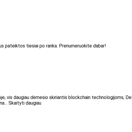
 bus pateiktos tiesiai po ranka. Prenumeruokite dabar!
oje, vis daugiau dėmesio skiriantis blockchain technologijoms, DeFi
rina… Skaityti daugiau