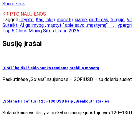
Source link
KRIPTO NAUJIENOS
Tagged
Crypto
,
Kas
,
lokių
,
monetų
,
šiame
,
siurbimas
,
turguje
,
Vi
Navigacija
Suteikti AI galimybę „mąstyti“ apie savo „mąstymą“ – „Hypergri
Top 5 Cloud Mining Sites List in 2026
tarp
įrašų
Susiję įrašai
„SoFi“ ką tik išleido banko remiamą stabilią monetą
Paskutinėse „Solana“ naujienose – SOFIUSD – su doleriu susieta
„Solana Price“ turi 120–130 USD kaip „Breakout“ staklės
Solana kaina vis dar yra prekyba siauroje juostoje virš 120–130